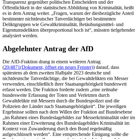
Transparenz gegenüber politischen Entscheidern und der
Öffentlichkeit in der statistischen Abbildung von Kriminalität, heißt
es in dem Antrag weiter. „Fragen, warum der diesbezügliche Anteil
bestimmter nichtdeutscher Tatverdächtiger bei bestimmten
Deliktgruppen wie Gewaltkriminalität, Betäubungsmittel- und
Eigentumsdelikten überproportional hoch ist“, müssten tiefgehender
analysiert werden.
Abgelehnter Antrag der AfD
Die AfD-Fraktion drang in einem weiteren Antrag
(
20/4871
(Dokument, öffnet ein neues Fenster)
) darauf, dass
spätestens ab dem zweiten Halbjahr 2023 deutsche und
nichtdeutsche Tatverdächtige, die bei Gewaltdelikten ein Messer
verwenden, einschließlich ihrer Staatsangehörigkeit bundesweit
erfasst werden. Die Fraktion forderte zudem „eine zeitnahe
bundesweite Erfassung der Toten und Verletzten durch
Gewaltdelikte mit Messern durch die Bundespolizei und die
Polizeien der Länder nach Staatsangehörigkeit“. Die jeweiligen
Ergebnisse sollten nach dem Willen der Fraktion auf Bundesebene
„im Rahmen eines Bundeslagebildes zur Messerkriminalität oder im
Rahmen einer Erweiterung des Bundeslagebildes Kriminalität im
Kontext von Zuwanderung durch den Bund regelmäßig
aufgeschlüsselt werden“. Eine entsprechende Einigung sollte die