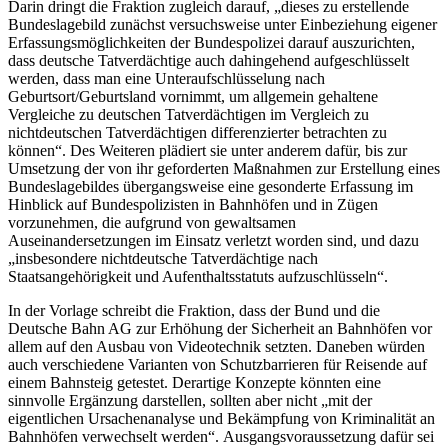
Darin dringt die Fraktion zugleich darauf, „dieses zu erstellende
Bundeslagebild zunächst versuchsweise unter Einbeziehung eigener
Erfassungsmöglichkeiten der Bundespolizei darauf auszurichten,
dass deutsche Tatverdächtige auch dahingehend aufgeschlüsselt
werden, dass man eine Unteraufschlüsselung nach
Geburtsort/Geburtsland vornimmt, um allgemein gehaltene
Vergleiche zu deutschen Tatverdächtigen im Vergleich zu
nichtdeutschen Tatverdächtigen differenzierter betrachten zu
können“. Des Weiteren plädiert sie unter anderem dafür, bis zur
Umsetzung der von ihr geforderten Maßnahmen zur Erstellung eines
Bundeslagebildes übergangsweise eine gesonderte Erfassung im
Hinblick auf Bundespolizisten in Bahnhöfen und in Zügen
vorzunehmen, die aufgrund von gewaltsamen
Auseinandersetzungen im Einsatz verletzt worden sind, und dazu
„insbesondere nichtdeutsche Tatverdächtige nach
Staatsangehörigkeit und Aufenthaltsstatuts aufzuschlüsseln“.
In der Vorlage schreibt die Fraktion, dass der Bund und die
Deutsche Bahn AG zur Erhöhung der Sicherheit an Bahnhöfen vor
allem auf den Ausbau von Videotechnik setzten. Daneben würden
auch verschiedene Varianten von Schutzbarrieren für Reisende auf
einem Bahnsteig getestet. Derartige Konzepte könnten eine
sinnvolle Ergänzung darstellen, sollten aber nicht „mit der
eigentlichen Ursachenanalyse und Bekämpfung von Kriminalität an
Bahnhöfen verwechselt werden“. Ausgangsvoraussetzung dafür sei