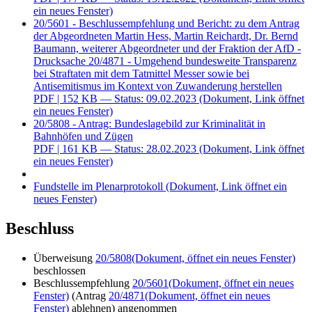
ein neues Fenster)
20/5601 - Beschlussempfehlung und Bericht: zu dem Antrag
der Abgeordneten Martin Hess, Martin Reichardt, Dr. Bernd
Baumann, weiterer Abgeordneter und der Fraktion der AfD -
Drucksache 20/4871 - Umgehend bundesweite Transparenz
bei Straftaten mit dem Tatmittel Messer sowie bei
Antisemitismus im Kontext von Zuwanderung herstellen
PDF
| 152 KB — Status: 09.02.2023
(Dokument, Link öffnet
ein neues Fenster)
20/5808 - Antrag: Bundeslagebild zur Kriminalität in
Bahnhöfen und Zügen
PDF
| 161 KB — Status: 28.02.2023
(Dokument, Link öffnet
ein neues Fenster)
Fundstelle im Plenarprotokoll
(Dokument, Link öffnet ein
neues Fenster)
Beschluss
Überweisung
20/5808
(Dokument, öffnet ein neues Fenster)
beschlossen
Beschlussempfehlung
20/5601
(Dokument, öffnet ein neues
Fenster)
(Antrag
20/4871
(Dokument, öffnet ein neues
Fenster)
ablehnen) angenommen