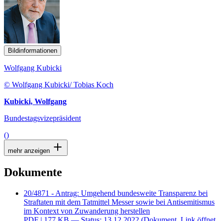
Bildinformationen
Wolfgang Kubicki
© Wolfgang Kubicki/ Tobias Koch
Kubicki, Wolfgang
Bundestagsvizepräsident
()
mehr anzeigen
Dokumente
20/4871 - Antrag: Umgehend bundesweite Transparenz bei
Straftaten mit dem Tatmittel Messer sowie bei Antisemitismus
im Kontext von Zuwanderung herstellen
PDF
| 177 KB — Status: 13.12.2022
(Dokument, Link öffnet