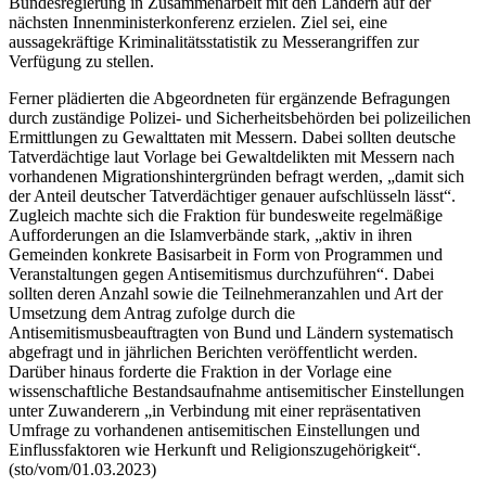
Bundesregierung in Zusammenarbeit mit den Ländern auf der
nächsten Innenministerkonferenz erzielen. Ziel sei, eine
aussagekräftige Kriminalitätsstatistik zu Messerangriffen zur
Verfügung zu stellen.
Ferner plädierten die Abgeordneten für ergänzende Befragungen
durch zuständige Polizei- und Sicherheitsbehörden bei polizeilichen
Ermittlungen zu Gewalttaten mit Messern. Dabei sollten deutsche
Tatverdächtige laut Vorlage bei Gewaltdelikten mit Messern nach
vorhandenen Migrationshintergründen befragt werden, „damit sich
der Anteil deutscher Tatverdächtiger genauer aufschlüsseln lässt“.
Zugleich machte sich die Fraktion für bundesweite regelmäßige
Aufforderungen an die Islamverbände stark, „aktiv in ihren
Gemeinden konkrete Basisarbeit in Form von Programmen und
Veranstaltungen gegen Antisemitismus durchzuführen“. Dabei
sollten deren Anzahl sowie die Teilnehmeranzahlen und Art der
Umsetzung dem Antrag zufolge durch die
Antisemitismusbeauftragten von Bund und Ländern systematisch
abgefragt und in jährlichen Berichten veröffentlicht werden.
Darüber hinaus forderte die Fraktion in der Vorlage eine
wissenschaftliche Bestandsaufnahme antisemitischer Einstellungen
unter Zuwanderern „in Verbindung mit einer repräsentativen
Umfrage zu vorhandenen antisemitischen Einstellungen und
Einflussfaktoren wie Herkunft und Religionszugehörigkeit“.
(sto/vom/01.03.2023)