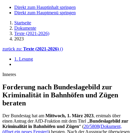
Direkt zum Hauptinhalt springen
Direkt zum Hauptmenü springen
Startseite
Dokumente
Texte (2021-2026)
2023
zurück zu:
Texte (2021-2026)
()
1. Lesung
Inneres
Forderung nach Bundes­lage­bild zur
Kriminalität in Bahn­höfen und Zügen
beraten
Der Bundestag hat am
Mittwoch, 1. März 2023
, erstmals über
einen Antrag der AfD-Fraktion mit dem Titel „
Bundeslagebild zur
Kriminalität in Bahnhöfen und Zügen
“ (
20/5808
(Dokument,
öffnet ein neues Fenster)
) beraten. Nach der Aussprache überwiesen