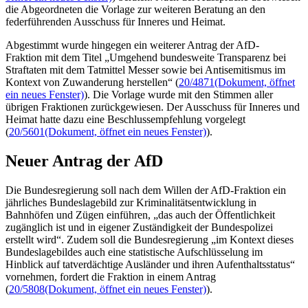
die Abgeordneten die Vorlage zur weiteren Beratung an den
federführenden Ausschuss für Inneres und Heimat.
Abgestimmt wurde hingegen ein weiterer Antrag der AfD-
Fraktion mit dem Titel „Umgehend bundesweite Transparenz bei
Straftaten mit dem Tatmittel Messer sowie bei Antisemitismus im
Kontext von Zuwanderung herstellen“ (
20/4871
(Dokument, öffnet
ein neues Fenster)
). Die Vorlage wurde mit den Stimmen aller
übrigen Fraktionen zurückgewiesen. Der Ausschuss für Inneres und
Heimat hatte dazu eine Beschlussempfehlung vorgelegt
(
20/5601
(Dokument, öffnet ein neues Fenster)
).
Neuer Antrag der AfD
Die Bundesregierung soll nach dem Willen der AfD-Fraktion ein
jährliches Bundeslagebild zur Kriminalitätsentwicklung in
Bahnhöfen und Zügen einführen, „das auch der Öffentlichkeit
zugänglich ist und in eigener Zuständigkeit der Bundespolizei
erstellt wird“. Zudem soll die Bundesregierung „im Kontext dieses
Bundeslagebildes auch eine statistische Aufschlüsselung im
Hinblick auf tatverdächtige Ausländer und ihren Aufenthaltsstatus“
vornehmen, fordert die Fraktion in einem Antrag
(
20/5808
(Dokument, öffnet ein neues Fenster)
).