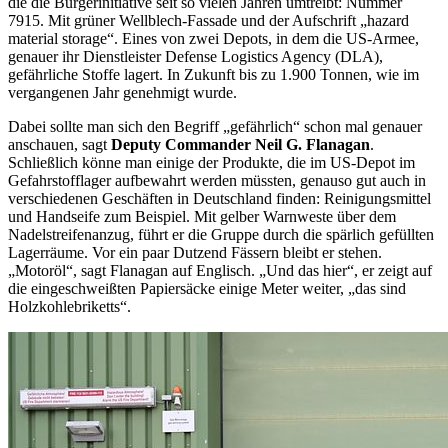
die die Bürgerinitiative seit so vielen Jahren umtreibt: Nummer
7915. Mit grüner Wellblech-Fassade und der Aufschrift „
hazard
material storage
“. Eines von zwei Depots, in dem die US-Armee,
genauer ihr Dienstleister
Defense Logistics Agency
(
DLA
),
gefährliche Stoffe lagert. In Zukunft bis zu 1.900 Tonnen, wie im
vergangenen Jahr genehmigt wurde.
Dabei sollte man sich den Begriff „gefährlich“ schon mal genauer
anschauen, sagt
Deputy Commander Neil G. Flanagan
.
Schließlich könne man einige der Produkte, die im US-Depot im
Gefahrstofflager aufbewahrt werden müssten, genauso gut auch in
verschiedenen Geschäften in Deutschland finden: Reinigungsmittel
und Handseife zum Beispiel. Mit gelber Warnweste über dem
Nadelstreifenanzug, führt er die Gruppe durch die spärlich gefüllten
Lagerräume. Vor ein paar Dutzend Fässern bleibt er stehen.
„Motoröl“, sagt Flanagan auf Englisch. „Und das hier“, er zeigt auf
die eingeschweißten Papiersäcke einige Meter weiter, „das sind
Holzkohlebriketts“.