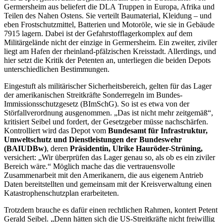
Germersheim aus beliefert die
DLA
Truppen in Europa, Afrika und
Teilen des Nahen Ostens. Sie verteilt Baumaterial, Kleidung – und
eben Frostschutzmittel, Batterien und Motoröle, wie sie in Gebäude
7915 lagern. Dabei ist der Gefahrstofflagerkomplex auf dem
Militärgelände nicht der einzige in Germersheim. Ein zweiter, ziviler
liegt am Hafen der rheinland-pfälzischen Kreisstadt. Allerdings, und
hier setzt die Kritik der Petenten an, unterliegen die beiden Depots
unterschiedlichen Bestimmungen.
Eingestuft als militärischer Sicherheitsbereich, gelten für das Lager
der amerikanischen Streitkräfte Sonderregeln im Bundes-
Immissionsschutzgesetz (BImSchG). So ist es etwa von der
Störfallverordnung ausgenommen. „Das ist nicht mehr zeitgemäß“,
kritisiert Seibel und fordert, der Gesetzgeber müsse nachschärfen.
Kontrolliert wird das Depot vom
Bundesamt für Infrastruktur,
Umweltschutz und Dienstleistungen der Bundeswehr
(BAIUDBw)
, deren
Präsidentin, Ulrike Hauröder-Strüning,
versichert: „Wir überprüfen das Lager genau so, als ob es ein ziviler
Bereich wäre.“ Möglich mache das die vertrauensvolle
Zusammenarbeit mit den Amerikanern, die aus eigenem Antrieb
Daten bereitstellten und gemeinsam mit der Kreisverwaltung einen
Katastrophenschutzplan erarbeiteten.
Trotzdem brauche es dafür einen rechtlichen Rahmen, kontert Petent
Gerald Seibel. „Denn hätten sich die US-Streitkräfte nicht freiwillig