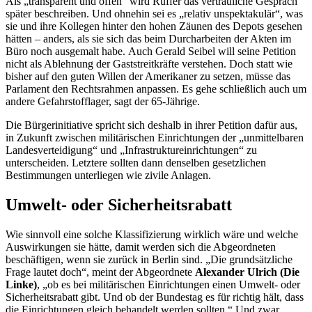
Als „transparent und offen“ wird Rüffer das vertrauliche Gespräch
später beschreiben. Und ohnehin sei es „relativ unspektakulär“, was
sie und ihre Kollegen hinter den hohen Zäunen des Depots gesehen
hätten – anders, als sie sich das beim Durcharbeiten der Akten im
Büro noch ausgemalt habe. Auch Gerald Seibel will seine Petition
nicht als Ablehnung der Gaststreitkräfte verstehen. Doch statt wie
bisher auf den guten Willen der Amerikaner zu setzen, müsse das
Parlament den Rechtsrahmen anpassen. Es gehe schließlich auch um
andere Gefahrstofflager, sagt der 65-Jährige.
Die Bürgerinitiative spricht sich deshalb in ihrer Petition dafür aus,
in Zukunft zwischen militärischen Einrichtungen der „unmittelbaren
Landesverteidigung“ und „Infrastruktureinrichtungen“ zu
unterscheiden. Letztere sollten dann denselben gesetzlichen
Bestimmungen unterliegen wie zivile Anlagen.
Umwelt- oder Sicherheitsrabatt
Wie sinnvoll eine solche Klassifizierung wirklich wäre und welche
Auswirkungen sie hätte, damit werden sich die Abgeordneten
beschäftigen, wenn sie zurück in Berlin sind. „Die grundsätzliche
Frage lautet doch“, meint der Abgeordnete
Alexander Ulrich (Die
Linke)
, „ob es bei militärischen Einrichtungen einen Umwelt- oder
Sicherheitsrabatt gibt. Und ob der Bundestag es für richtig hält, dass
die Einrichtungen gleich behandelt werden sollten.“ Und zwar