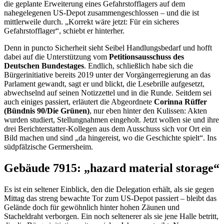
die geplante Erweiterung eines Gefahrstofflagers auf dem
nahegelegenen US-Depot zusammengeschlossen – und die ist
mittlerweile durch. „Korrekt wäre jetzt: Für ein sicheres
Gefahrstofflager“, schiebt er hinterher.
Denn in puncto Sicherheit sieht Seibel Handlungsbedarf und hofft
dabei auf die Unterstützung vom
Petitionsausschuss des
Deutschen Bundestages
. Endlich, schließlich habe sich die
Bürgerinitiative bereits 2019 unter der Vorgängerregierung an das
Parlament gewandt, sagt er und blickt, die Lesebrille aufgesetzt,
abwechselnd auf seinen Notizzettel und in die Runde. Seitdem sei
auch einiges passiert, erläutert die Abgeordnete
Corinna Rüffer
(Bündnis 90/Die Grünen)
, nur eben hinter den Kulissen: Akten
wurden studiert, Stellungnahmen eingeholt. Jetzt wollen sie und ihre
drei Berichterstatter-Kollegen aus dem Ausschuss sich vor Ort ein
Bild machen und sind „da hingereist, wo die Geschichte spielt“. Ins
südpfälzische Germersheim.
Gebäude 7915: „
hazard material storage
“
Es ist ein seltener Einblick, den die Delegation erhält, als sie gegen
Mittag das streng bewachte Tor zum US-Depot passiert – bleibt das
Gelände doch für gewöhnlich hinter hohen Zäunen und
Stacheldraht verborgen. Ein noch seltenerer als sie jene Halle betritt,