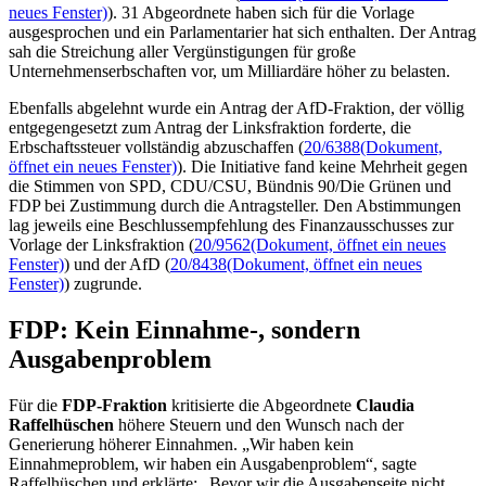
Unternehmenserbschaften vor, um Milliardäre höher zu belasten.
Ebenfalls abgelehnt wurde ein Antrag der AfD-Fraktion, der völlig
entgegengesetzt zum Antrag der Linksfraktion forderte, die
Erbschaftssteuer vollständig abzuschaffen (
20/6388
(Dokument,
öffnet ein neues Fenster)
). Die Initiative fand keine Mehrheit gegen
die Stimmen von SPD, CDU/CSU, Bündnis 90/Die Grünen und
FDP bei Zustimmung durch die Antragsteller. Den Abstimmungen
lag jeweils eine Beschlussempfehlung des Finanzausschusses zur
Vorlage der Linksfraktion (
20/9562
(Dokument, öffnet ein neues
Fenster)
) und der AfD (
20/8438
(Dokument, öffnet ein neues
Fenster)
) zugrunde.
FDP: Kein Einnahme-, sondern
Ausgabenproblem
Für die
FDP-Fraktion
kritisierte die Abgeordnete
Claudia
Raffelhüschen
höhere Steuern und den Wunsch nach der
Generierung höherer Einnahmen. „Wir haben kein
Einnahmeproblem, wir haben ein Ausgabenproblem“, sagte
Raffelhüschen und erklärte: „Bevor wir die Ausgabenseite nicht
konsolidiert haben, brauchen wir über höhere Steuern gar nicht
reden.“