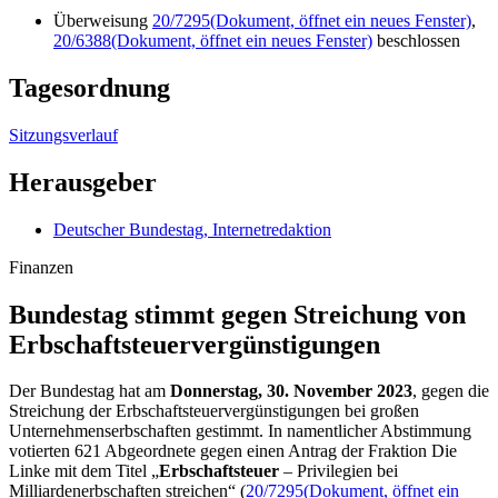
Tagesordnung
Sitzungsverlauf
Herausgeber
Deutscher Bundestag, Internetredaktion
Finanzen
Bundestag stimmt gegen Streichung von
Erbschaft­steuervergünstigungen
Der Bundestag hat am
Donnerstag, 30. November 2023
, gegen die
Streichung der Erbschaftsteuervergünstigungen bei großen
Unternehmenserbschaften gestimmt. In namentlicher Abstimmung
votierten 621 Abgeordnete gegen einen Antrag der Fraktion Die
Linke mit dem Titel „
Erbschaftsteuer
– Privilegien bei
Milliardenerbschaften streichen“ (
20/7295
(Dokument, öffnet ein
neues Fenster)
). 31 Abgeordnete haben sich für die Vorlage
ausgesprochen und ein Parlamentarier hat sich enthalten. Der Antrag
sah die Streichung aller Vergünstigungen für große