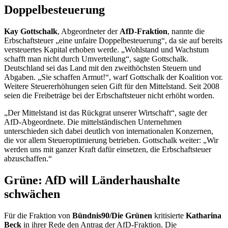
Erbschaftsteuer „eine unfaire Doppelbesteuerung“, da sie auf bereits
versteuertes Kapital erhoben werde. „Wohlstand und Wachstum
schafft man nicht durch Umverteilung“, sagte Gottschalk.
Deutschland sei das Land mit den zweithöchsten Steuern und
Abgaben. „Sie schaffen Armut!“, warf Gottschalk der Koalition vor.
Weitere Steuererhöhungen seien Gift für den Mittelstand. Seit 2008
seien die Freibeträge bei der Erbschaftsteuer nicht erhöht worden.
„Der Mittelstand ist das Rückgrat unserer Wirtschaft“, sagte der
AfD-Abgeordnete. Die mittelständischen Unternehmen
unterschieden sich dabei deutlich von internationalen Konzernen,
die vor allem Steueroptimierung betrieben. Gottschalk weiter: „Wir
werden uns mit ganzer Kraft dafür einsetzen, die Erbschaftsteuer
abzuschaffen.“
Grüne: AfD will Länderhaushalte
schwächen
Für die Fraktion von
Bündnis90/Die Grünen
kritisierte
Katharina
Beck
in ihrer Rede den Antrag der AfD-Fraktion. Die
Erbschaftsteuer spüle jährlich elf Milliarden Euro in die Haushalte
der Bundesländer. „Die AfD möchte die Länderhaushalte
schwächen“, warf Beck der AfD vor. Dies würde insbesondere dazu