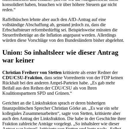
Raffelhüschen lehnte aber auch den AfD-Antrag auf eine
vollständige Abschaffung ab, gestand jedoch zu, dass die
Erbschaftsteuer reformbedürftig sei. Beispielsweise müssten die
Steuerfreibeträge an die Inflation angepasst werden. Allerdings
würden diese Vorschläge von den Bundesländern bisher abgelehnt.
Union: So inhaltsleer wie dieser Antrag
war keiner
Christian Freiherr von Stetten
kritisierte als erster Redner der
CDU/CSU-Fraktion
, dass seine Vorrednerin von der FDP keinen
Rückhalt bei den anderen Ampel-Parteien habe. „Es gab mehr
Beifall aus den Reihen der CDU/CSU als von Ihren
Koalitionspartnern SPD und Grünen.“
Gerichtet an die Linksfraktion sprach er deren bisherigen
finanzpolitischen Sprecher Christian Görke an. „Es war ein sehr
kollegiales Zusammenarbeiten“, sagte von Stetten, kritisierte aber
auch den Antrag der Linksfraktion. Die habe in der Geschichte ihrer
Fraktion zahlreiche Anträge vorgelegt. „So inhaltsleer wie dieser
Antrag war keiner“, kritisierte von Stetten und legte nach: „Selbst
für eine sterbende Fraktion ist das zu wenig.“
SPD: Mehrheit des Vermögens vererbt