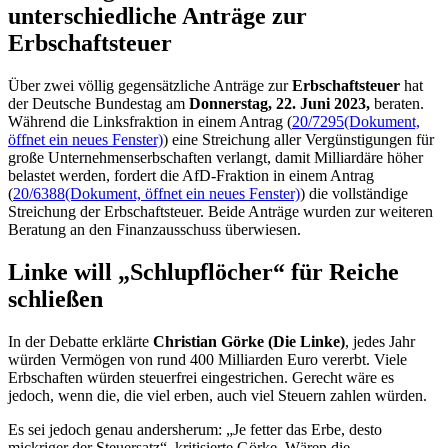
unterschiedliche Anträge zur
Erbschaftsteuer
Über zwei völlig gegensätzliche Anträge zur
Erbschaftsteuer
hat
der Deutsche Bundestag am
Donnerstag, 22. Juni 2023,
beraten.
Während die Linksfraktion in einem Antrag (
20/7295
(Dokument,
öffnet ein neues Fenster)
) eine Streichung aller Vergünstigungen für
große Unternehmenserbschaften verlangt, damit Milliardäre höher
belastet werden, fordert die AfD-Fraktion in einem Antrag
(
20/6388
(Dokument, öffnet ein neues Fenster)
) die vollständige
Streichung der Erbschaftsteuer. Beide Anträge wurden zur weiteren
Beratung an den Finanzausschuss überwiesen.
Linke will „Schlupflöcher“ für Reiche
schließen
In der Debatte erklärte
Christian Görke (Die Linke)
, jedes Jahr
würden Vermögen von rund 400 Milliarden Euro vererbt. Viele
Erbschaften würden steuerfrei eingestrichen. Gerecht wäre es
jedoch, wenn die, die viel erben, auch viel Steuern zahlen würden.
Es sei jedoch genau andersherum: „Je fetter das Erbe, desto
mickriger der Steuersatz“, kritisierte Görke. Wären die