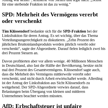
oder verschenkt
Tim Klüssendorf
bedankte sich für die
SPD-Fraktion
bei der
Linksfraktion für deren Antrag. Es sei wichtig, über das Thema
Verteilungsungerechtigkeit zu diskutieren. „Zehn Prozent des
jährlichen Bruttoinlandsprodukts werden jährlich vererbt oder
verschenkt“, sagte der Abgeordnete. Darauf fielen lediglich zwei bis
drei Prozent Steuern an.
Davon profitierten aber vor allem wenige. 40 Millionen Menschen
in Deutschland, also fast die Hälfte der Bevölkerung, besitze nicht
mal drei Prozent des Gesamtvermögens. Klüssendorf sagte auch,
dass die Mehrheit des Vermögens mittlerweile vererbt oder
verschenkt, und nicht durch Arbeit erwirtschaftet werde. Allerding
ist der Antrag der Linksfraktion aus Sicht Klüssendorfs zu
weitgehend. Der SPD-Abgeordnete verwies darauf, dass
Belastungen beim Übergang von kleinen und mittleren
Unternehmen beachtet werden müssten.
AfD: Erbschaftsteuer ist unfaire
Doppelbesteuerung
Kay Gottschalk
, Abgeordneter der
AfD-Fraktion
, nannte die