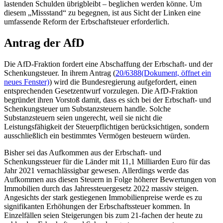
Antrag der AfD
Die AfD-Fraktion fordert eine Abschaffung der Erbschaft- und der
Schenkungsteuer. In ihrem Antrag (
20/6388
(Dokument, öffnet ein
neues Fenster)
) wird die Bundesregierung aufgefordert, einen
entsprechenden Gesetzentwurf vorzulegen. Die AfD-Fraktion
begründet ihren Vorstoß damit, dass es sich bei der Erbschaft- und
Schenkungsteuer um Substanzsteuern handle. Solche
Substanzsteuern seien ungerecht, weil sie nicht die
Leistungsfähigkeit der Steuerpflichtigen berücksichtigen, sondern
ausschließlich ein bestimmtes Vermögen besteuern würden.
Bisher sei das Aufkommen aus der Erbschaft- und
Schenkungssteuer für die Länder mit 11,1 Milliarden Euro für das
Jahr 2021 vernachlässigbar gewesen. Allerdings werde das
Aufkommen aus diesen Steuern in Folge höherer Bewertungen von
Immobilien durch das Jahressteuergesetz 2022 massiv steigen.
Angesichts der stark gestiegenen Immobilienpreise werde es zu
signifikanten Erhöhungen der Erbschaftssteuer kommen. In
Einzelfällen seien Steigerungen bis zum 21-fachen der heute zu
zahlenden Erbschaft- und Schenkungssteuer zu erwarten.
(vom/bal/hle/30.11.2023)
Reden zu diesem Tagesordnungspunkt