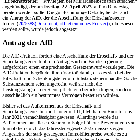
„
Erbschaftsteuer
– Privilegien bei Milliardenerbschaften streichen“
angekündigt, der am
Freitag, 22. April 2023
, auf im Bundestag
beraten werden sollte. Die gut 40-minütige Debatte, bei der auch
ein Antrag der AfD, der die Abschaffung der Erbschaftssteuer
fordert (
20/6388
(Dokument, öffnet ein neues Fenster)
), überwiesen
werden sollte, wurde jedoch abgesetzt.
Antrag der AfD
Die AfD-Fraktion fordert eine Abschaffung der Erbschaft- und der
Schenkungsteuer. In ihrem Antrag wird die Bundesregierung
aufgefordert, einen entsprechenden Gesetzentwurf vorzulegen. Die
AfD-Fraktion begründet ihren Vorstoß damit, dass es sich bei der
Erbschaft- und Schenkungsteuer um Substanzsteuern handle. Solche
Substanzsteuern seien ungerecht, weil sie nicht die
Leistungsfähigkeit der Steuerpflichtigen berücksichtigen, sondern
ausschließlich ein bestimmtes Vermögen besteuern würden.
Bisher sei das Aufkommen aus der Erbschaft- und
Schenkungssteuer für die Länder mit 11,1 Milliarden Euro für das
Jahr 2021 vernachlässigbar gewesen. Allerdings werde das
Aufkommen aus diesen Steuern in Folge höherer Bewertungen von
Immobilien durch das Jahressteuergesetz 2022 massiv steigen.
Angesichts der stark gestiegenen Immobilienpreise werde es zu
signifikanten Erhöhungen der Erbschaftssteuer kommen. In