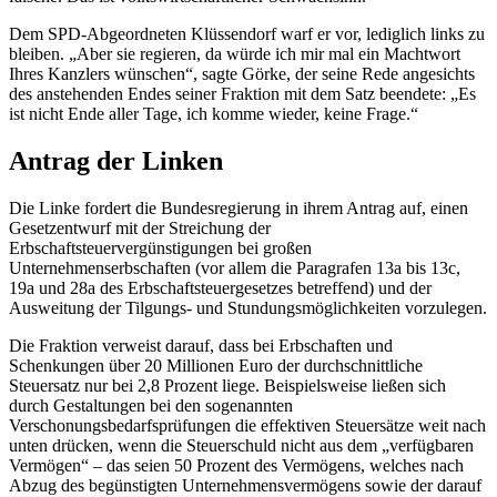
Ihres Kanzlers wünschen“, sagte Görke, der seine Rede angesichts
des anstehenden Endes seiner Fraktion mit dem Satz beendete: „Es
ist nicht Ende aller Tage, ich komme wieder, keine Frage.“
Antrag der Linken
Die Linke fordert die Bundesregierung in ihrem Antrag auf, einen
Gesetzentwurf mit der Streichung der
Erbschaftsteuervergünstigungen bei großen
Unternehmenserbschaften (vor allem die Paragrafen 13a bis 13c,
19a und 28a des Erbschaftsteuergesetzes betreffend) und der
Ausweitung der Tilgungs- und Stundungsmöglichkeiten vorzulegen.
Die Fraktion verweist darauf, dass bei Erbschaften und
Schenkungen über 20 Millionen Euro der durchschnittliche
Steuersatz nur bei 2,8 Prozent liege. Beispielsweise ließen sich
durch Gestaltungen bei den sogenannten
Verschonungsbedarfsprüfungen die effektiven Steuersätze weit nach
unten drücken, wenn die Steuerschuld nicht aus dem „verfügbaren
Vermögen“ – das seien 50 Prozent des Vermögens, welches nach
Abzug des begünstigten Unternehmensvermögens sowie der darauf
lastenden Schulden übrigbleibt – beglichen werden könne. Um
diesem „Missstand“ zu begegnen, ist aus Sicht der Linken eine
umfassende Reform der Erbschaftsteuer erforderlich.