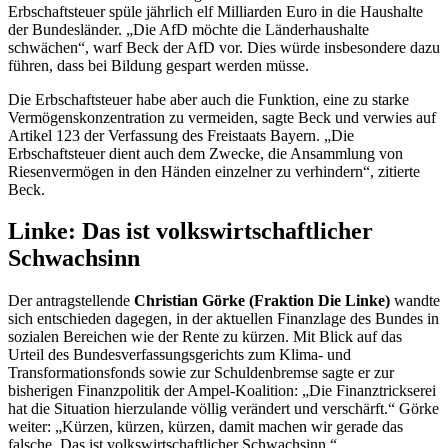
führen, dass bei Bildung gespart werden müsse.
Die Erbschaftsteuer habe aber auch die Funktion, eine zu starke
Vermögenskonzentration zu vermeiden, sagte Beck und verwies auf
Artikel 123 der Verfassung des Freistaats Bayern. „Die
Erbschaftsteuer dient auch dem Zwecke, die Ansammlung von
Riesenvermögen in den Händen einzelner zu verhindern“, zitierte
Beck.
Linke: Das ist volkswirtschaftlicher
Schwachsinn
Der antragstellende
Christian Görke (Fraktion Die Linke)
wandte
sich entschieden dagegen, in der aktuellen Finanzlage des Bundes in
sozialen Bereichen wie der Rente zu kürzen. Mit Blick auf das
Urteil des Bundesverfassungsgerichts zum Klima- und
Transformationsfonds sowie zur Schuldenbremse sagte er zur
bisherigen Finanzpolitik der Ampel-Koalition: „Die Finanztrickserei
hat die Situation hierzulande völlig verändert und verschärft.“ Görke
weiter: „Kürzen, kürzen, kürzen, damit machen wir gerade das
falsche. Das ist volkswirtschaftlicher Schwachsinn.“
Dem SPD-Abgeordneten Klüssendorf warf er vor, lediglich links zu
bleiben. „Aber sie regieren, da würde ich mir mal ein Machtwort