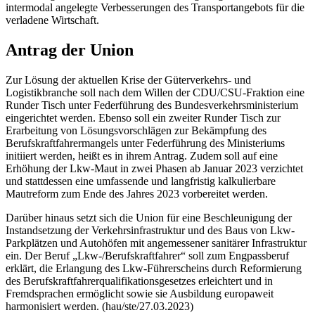
intermodal angelegte Verbesserungen des Transportangebots für die
verladene Wirtschaft.
Antrag der Union
Zur Lösung der aktuellen Krise der Güterverkehrs- und
Logistikbranche soll nach dem Willen der CDU/CSU-Fraktion eine
Runder Tisch unter Federführung des Bundesverkehrsministerium
eingerichtet werden. Ebenso soll ein zweiter Runder Tisch zur
Erarbeitung von Lösungsvorschlägen zur Bekämpfung des
Berufskraftfahrermangels unter Federführung des Ministeriums
initiiert werden, heißt es in ihrem Antrag. Zudem soll auf eine
Erhöhung der Lkw-Maut in zwei Phasen ab Januar 2023 verzichtet
und stattdessen eine umfassende und langfristig kalkulierbare
Mautreform zum Ende des Jahres 2023 vorbereitet werden.
Darüber hinaus setzt sich die Union für eine Beschleunigung der
Instandsetzung der Verkehrsinfrastruktur und des Baus von Lkw-
Parkplätzen und Autohöfen mit angemessener sanitärer Infrastruktur
ein. Der Beruf „Lkw-/Berufskraftfahrer“ soll zum Engpassberuf
erklärt, die Erlangung des Lkw-Führerscheins durch Reformierung
des Berufskraftfahrerqualifikationsgesetzes erleichtert und in
Fremdsprachen ermöglicht sowie sie Ausbildung europaweit
harmonisiert werden. (hau/ste/27.03.2023)