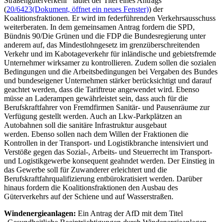
Straßengüterverkehr“ lautet der Titel eines Antrags
(
20/6423
(Dokument, öffnet ein neues Fenster)
) der
Koalitionsfraktionen. Er wird im federführenden Verkehrsausschuss
weiterberaten. In dem gemeinsamen Antrag fordern die SPD,
Bündnis 90/Die Grünen und die FDP die Bundesregierung unter
anderem auf, das Mindestlohngesetz im grenzüberschreitenden
Verkehr und im Kabotageverkehr für inländische und gebietsfremde
Unternehmer wirksamer zu kontrollieren. Zudem sollen die sozialen
Bedingungen und die Arbeitsbedingungen bei Vergaben des Bundes
und bundeseigener Unternehmen stärker berücksichtigt und darauf
geachtet werden, dass die Tariftreue angewendet wird. Ebenso
müsse an Laderampen gewährleistet sein, dass auch für die
Berufskraftfahrer von Fremdfirmen Sanitär- und Pausenräume zur
Verfügung gestellt werden. Auch an Lkw-Parkplätzen an
Autobahnen soll die sanitäre Infrastruktur ausgebaut
werden. Ebenso sollen nach dem Willen der Fraktionen die
Kontrollen in der Transport- und Logistikbranche intensiviert und
Verstöße gegen das Sozial-, Arbeits- und Steuerrecht im Transport-
und Logistikgewerbe konsequent geahndet werden. Der Einstieg in
das Gewerbe soll für Zuwanderer erleichtert und die
Berufskraftfahrqualifizierung entbürokratisiert werden. Darüber
hinaus fordern die Koalitionsfraktionen den Ausbau des
Güterverkehrs auf der Schiene und auf Wasserstraßen.
Windenergieanlagen:
Ein Antrag der AfD mit dem Titel