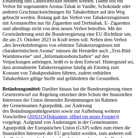
Ernährung und Landwirtschaft beraten werden. Damit soll ein
Verbot für sogenannten Aroma-Tabak in Vanille, Schokolade oder
anderen Geschmacksrichtungen für Tabakerhitzer auf den Weg
gebracht werden. Bislang galt das Verbot von Tabakerzeugnissen
mit Aromastoffen nur für Zigaretten und Drehtabak, E- Zigaretten
sind allerdings nicht von dem neuen Verbot betroffen. Mit der
Gesetzänderung setzt die Bundesregierung eine EU-Richtlinie um,
die am 23. Oktober 2023 in Kraft treten soll. Neben dem Verbot
„des Inverkehrbringens von erhitzten Tabakerzeugnissen mit
charakteristischem Aroma“ müssen die Hersteller auch „Text-Bild-
Warnhinweise“ und „Informationsbotschaften“ auf den
Verpackungen anbringen, heißt es in dem Entwurf. Hintergrund sei,
dass aromatisierte Tabakerzeugnisse häufig als Einstieg zum
Konsum von Tabakprodukten führten, zudem enthielten
Tabakerhitzer giftige Stoffe und gefährdeten die Gesundheit.
Betäubungsmittel:
Darüber hinaus hat die Bundesregierung einen
Gesetzentwurf zur Regelung einzelner dem Schutz der finanziellen
Interessen der Union dienender Bestimmungen im Rahmen
der Gemeinsamen Agrarpolitik, zur Änderung
des Betäubungsmittelgesetzes sowie zur Aufhebung weiterer
Vorschriften (
20/6315
(Dokument, öffnet ein neues Fenster)
)
vorgelegt. Aufgrund von Änderungen in der Gemeinsamen
Agrarpolitik der Europäischen Union (GAP) sollen zum einen die
finanziellen Interessen der EU geschützt werden, zum anderen soll