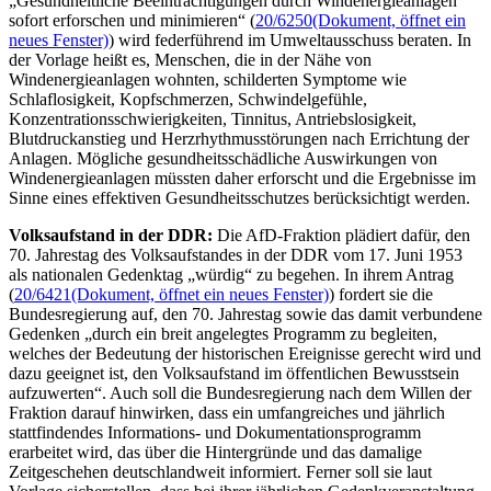
„Gesundheitliche Beeinträchtigungen durch Windenergieanlagen
sofort erforschen und minimieren“ (
20/6250
(Dokument, öffnet ein
neues Fenster)
) wird federführend im Umweltausschuss beraten. In
der Vorlage heißt es, Menschen, die in der Nähe von
Windenergieanlagen wohnten, schilderten Symptome wie
Schlaflosigkeit, Kopfschmerzen, Schwindelgefühle,
Konzentrationsschwierigkeiten, Tinnitus, Antriebslosigkeit,
Blutdruckanstieg und Herzrhythmusstörungen nach Errichtung der
Anlagen. Mögliche gesundheitsschädliche Auswirkungen von
Windenergieanlagen müssten daher erforscht und die Ergebnisse im
Sinne eines effektiven Gesundheitsschutzes berücksichtigt werden.
Volksaufstand in der DDR:
Die AfD-Fraktion plädiert dafür, den
70. Jahrestag des Volksaufstandes in der DDR vom 17. Juni 1953
als nationalen Gedenktag „würdig“ zu begehen. In ihrem Antrag
(
20/6421
(Dokument, öffnet ein neues Fenster)
) fordert sie die
Bundesregierung auf, den 70. Jahrestag sowie das damit verbundene
Gedenken „durch ein breit angelegtes Programm zu begleiten,
welches der Bedeutung der historischen Ereignisse gerecht wird und
dazu geeignet ist, den Volksaufstand im öffentlichen Bewusstsein
aufzuwerten“. Auch soll die Bundesregierung nach dem Willen der
Fraktion darauf hinwirken, dass ein umfangreiches und jährlich
stattfindendes Informations- und Dokumentationsprogramm
erarbeitet wird, das über die Hintergründe und das damalige
Zeitgeschehen deutschlandweit informiert. Ferner soll sie laut