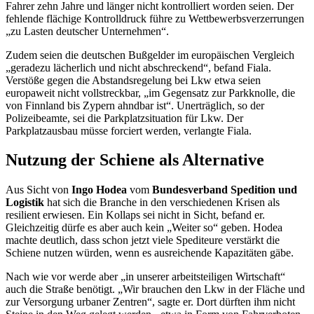
Fahrer zehn Jahre und länger nicht kontrolliert worden seien. Der
fehlende flächige Kontrolldruck führe zu Wettbewerbsverzerrungen
„zu Lasten deutscher Unternehmen“.
Zudem seien die deutschen Bußgelder im europäischen Vergleich
„geradezu lächerlich und nicht abschreckend“, befand Fiala.
Verstöße gegen die Abstandsregelung bei Lkw etwa seien
europaweit nicht vollstreckbar, „im Gegensatz zur Parkknolle, die
von Finnland bis Zypern ahndbar ist“. Unerträglich, so der
Polizeibeamte, sei die Parkplatzsituation für Lkw. Der
Parkplatzausbau müsse forciert werden, verlangte Fiala.
Nutzung der Schiene als Alternative
Aus Sicht von
Ingo Hodea
vom
Bundesverband Spedition und
Logistik
hat sich die Branche in den verschiedenen Krisen als
resilient erwiesen. Ein Kollaps sei nicht in Sicht, befand er.
Gleichzeitig dürfe es aber auch kein „Weiter so“ geben. Hodea
machte deutlich, dass schon jetzt viele Spediteure verstärkt die
Schiene nutzen würden, wenn es ausreichende Kapazitäten gäbe.
Nach wie vor werde aber „in unserer arbeitsteiligen Wirtschaft“
auch die Straße benötigt. „Wir brauchen den Lkw in der Fläche und
zur Versorgung urbaner Zentren“, sagte er. Dort dürften ihm nicht