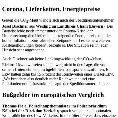
Corona, Lieferketten, Energiepreise
Gegen die CO
-Maut wandte sich auch der Speditionsunternehmer
2
Josef Dischner
aus
Weiding im Landkreis Cham (Bayern)
. Die
Branche leide noch immer unter der Corona-Krise, der
Unterbrechung der Lieferketten, steigender Energiepreise und der
hohen Inflation. „Zum aktuellen Zeitpunkt darf es keine weiteren
Kostenerhöhungen geben“, betonte er. Die Situation sei in jeder
Hinsicht sehr angespannt.
Auch Dischner sah keine Lenkungswirkung der CO
-Maut.
2
Elektro-Lkw etwa seien schlichtweg nicht in der Lage, die von
seinem Unternehmen durchgeführten Transporte auszuführen. E-
Lkw hätten zehn bis 15 Prozent der Reichweiten eines Diesel-Lkw.
„Wir brauchen also deutlich mehr Reichweiten und eine
funktionierende Infrastruktur“, sagte der Speditionsunternehmer.
Bußgelder im europäischen Vergleich
Thomas Fiala, Polizeihauptkommissar im Polizeipräsidium
Köln bei der Direktion Verkehr,
sprach von einer suboptimalen
Kontrolldichte des Lkw-Verkehrs. Immer öfter höre er, dass einzelne