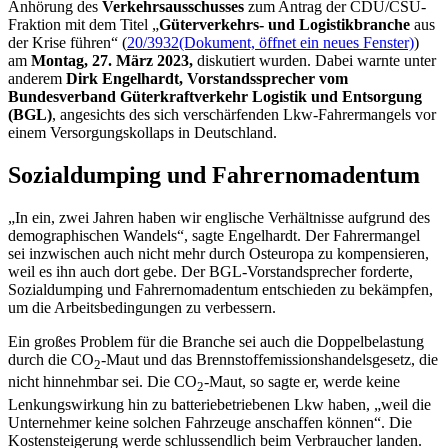
Anhörung des
Verkehrsausschusses
zum Antrag der CDU/CSU-
Fraktion mit dem Titel „
Güterverkehrs- und Logistikbranche
aus
der Krise führen“ (
20/3932
(Dokument, öffnet ein neues Fenster)
)
am
Montag, 27. März 2023,
diskutiert wurden. Dabei warnte unter
anderem
Dirk Engelhardt, Vorstandssprecher vom
Bundesverband Güterkraftverkehr Logistik und Entsorgung
(BGL)
, angesichts des sich verschärfenden Lkw-Fahrermangels vor
einem Versorgungskollaps in Deutschland.
Sozialdumping und Fahrernomadentum
„In ein, zwei Jahren haben wir englische Verhältnisse aufgrund des
demographischen Wandels“, sagte Engelhardt. Der Fahrermangel
sei inzwischen auch nicht mehr durch Osteuropa zu kompensieren,
weil es ihn auch dort gebe. Der BGL-Vorstandsprecher forderte,
Sozialdumping und Fahrernomadentum entschieden zu bekämpfen,
um die Arbeitsbedingungen zu verbessern.
Ein großes Problem für die Branche sei auch die Doppelbelastung
durch die CO
-Maut und das Brennstoffemissionshandelsgesetz, die
2
nicht hinnehmbar sei. Die CO
-Maut, so sagte er, werde keine
2
Lenkungswirkung hin zu batteriebetriebenen Lkw haben, „weil die
Unternehmer keine solchen Fahrzeuge anschaffen können“. Die
Kostensteigerung werde schlussendlich beim Verbraucher landen.