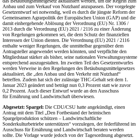
das Betäubungsmittelgesetz aktualisiert werden, um die Regeln zum
Anbau und zum Verkauf von Nutzhanf anzupassen. Der vorgelegte
Gesetzentwurf sei notwendig, weil es durch die jüngste Reform der
Gemeinsamen Agrarpolitik der Europäischen Union (GAP) und die
damit einhergehende Ablösung der Verordnung (EU) Nr. 1306 /
2013 durch die Verordnung (EU) 2021 / 2116 zu einer Änderung
von Regelungen gekommen sei, die dem Schutz der finanziellen
Interessen der Union dienten. Die Verordnung (EU) 2021 / 2116
enthalte weniger Regelungen, die unmittelbar gegenüber dem
Antragsteller angewendet werden könnten, und verpflichte den
Mitgliedstaat stärker als bisher, seine nationalen Verwaltungssysteme
entsprechend auszugestalten. Im zweiten Teil des Gesetzentwurfes
werden Verweise in den Regelungen des Betäubungsmittelgesetzes
aktualisiert, die „den Anbau und den Verkehr mit Nutzhanf“
betreffen. Zudem hat sich der zulässige THC-Gehalt seit dem 1.
Januar 2023 geändert und beträgt nun 0,3 Prozent statt wie zuvor
0,2 Prozent. Auch dieser Entwurf wurde an den Ausschuss
für Ernährung und Landwirtschaft überwiesen.
Abgesetzt: Spargel:
Die CDU/CSU hatte angekündigt, einen
Antrag mit dem Titel „Den Fortbestand der heimischen
Spargelproduktion schützen – Landwirtschaftliche
Sonderkulturbetriebe unterstützen“ vorzulegen, der federführend im
Ausschuss für Ernährung und Landwirtschaft beraten werden
sollte. Die Vorlage wurde jedoch von der Tagesordnung abgesetzt.