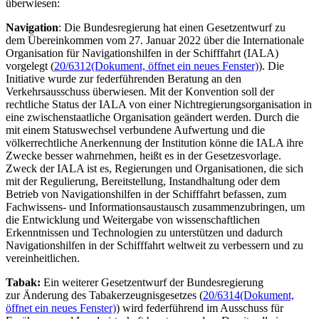
überwiesen:
Navigation
: Die Bundesregierung hat einen Gesetzentwurf zu
dem Übereinkommen vom 27. Januar 2022 über die Internationale
Organisation für Navigationshilfen in der Schifffahrt (IALA)
vorgelegt (
20/6312
(Dokument, öffnet ein neues Fenster)
). Die
Initiative wurde zur federführenden Beratung an den
Verkehrsausschuss überwiesen. Mit der Konvention soll der
rechtliche Status der IALA von einer Nichtregierungsorganisation in
eine zwischenstaatliche Organisation geändert werden. Durch die
mit einem Statuswechsel verbundene Aufwertung und die
völkerrechtliche Anerkennung der Institution könne die IALA ihre
Zwecke besser wahrnehmen, heißt es in der Gesetzesvorlage.
Zweck der IALA ist es, Regierungen und Organisationen, die sich
mit der Regulierung, Bereitstellung, Instandhaltung oder dem
Betrieb von Navigationshilfen in der Schifffahrt befassen, zum
Fachwissens- und Informationsaustausch zusammenzubringen, um
die Entwicklung und Weitergabe von wissenschaftlichen
Erkenntnissen und Technologien zu unterstützen und dadurch
Navigationshilfen in der Schifffahrt weltweit zu verbessern und zu
vereinheitlichen.
Tabak:
Ein weiterer Gesetzentwurf der Bundesregierung
zur Änderung des Tabakerzeugnisgesetzes (
20/6314
(Dokument,
öffnet ein neues Fenster)
) wird federführend im Ausschuss für