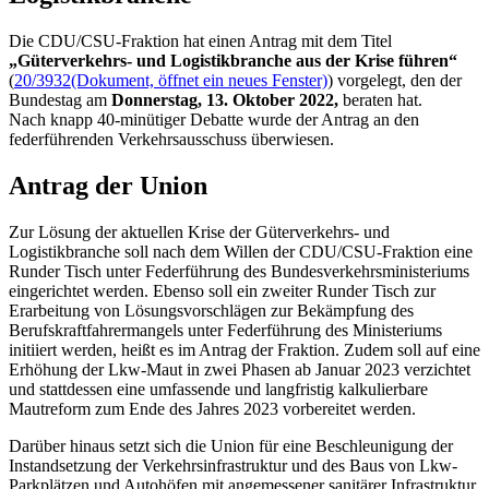
Die CDU/CSU-Fraktion hat einen Antrag mit dem Titel
„Güterverkehrs- und Logistikbranche aus der Krise führen“
(
20/3932
(Dokument, öffnet ein neues Fenster)
) vorgelegt, den der
Bundestag am
Donnerstag, 13. Oktober 2022,
beraten hat.
Nach knapp 40-minütiger Debatte wurde der Antrag an den
federführenden Verkehrsausschuss überwiesen.
Antrag der Union
Zur Lösung der aktuellen Krise der Güterverkehrs- und
Logistikbranche soll nach dem Willen der CDU/CSU-Fraktion eine
Runder Tisch unter Federführung des Bundesverkehrsministeriums
eingerichtet werden. Ebenso soll ein zweiter Runder Tisch zur
Erarbeitung von Lösungsvorschlägen zur Bekämpfung des
Berufskraftfahrermangels unter Federführung des Ministeriums
initiiert werden, heißt es im Antrag der Fraktion. Zudem soll auf eine
Erhöhung der Lkw-Maut in zwei Phasen ab Januar 2023 verzichtet
und stattdessen eine umfassende und langfristig kalkulierbare
Mautreform zum Ende des Jahres 2023 vorbereitet werden.
Darüber hinaus setzt sich die Union für eine Beschleunigung der
Instandsetzung der Verkehrsinfrastruktur und des Baus von Lkw-
Parkplätzen und Autohöfen mit angemessener sanitärer Infrastruktur