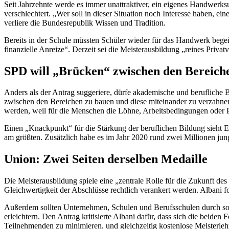
Seit Jahrzehnte werde es immer unattraktiver, ein eigenes Handwerk
verschlechtert. „Wer soll in dieser Situation noch Interesse haben, 
verliere die Bundesrepublik Wissen und Tradition.
Bereits in der Schule müssten Schüler wieder für das Handwerk begei
finanzielle Anreize“. Derzeit sei die Meisterausbildung „reines Priva
SPD will „Brücken“ zwischen den Bereich
Anders als der Antrag suggeriere, dürfe akademische und berufliche 
zwischen den Bereichen zu bauen und diese miteinander zu verzahnen.
werden, weil für die Menschen die Löhne, Arbeitsbedingungen oder P
Einen „Knackpunkt“ für die Stärkung der beruflichen Bildung sieht 
am größten. Zusätzlich habe es im Jahr 2020 rund zwei Millionen ju
Union: Zwei Seiten derselben Medaille
Die Meisterausbildung spiele eine „zentrale Rolle für die Zukunft de
Gleichwertigkeit der Abschlüsse rechtlich verankert werden. Albani f
Außerdem sollten Unternehmen, Schulen und Berufsschulen durch so
erleichtern. Den Antrag kritisierte Albani dafür, dass sich die beide
Teilnehmenden zu minimieren, und gleichzeitig kostenlose Meisterlehr