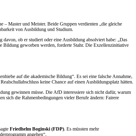
e – Master und Meister. Beide Gruppen verdienten „die gleiche
chbarkeit von Ausbildung und Studium.
davon, ob er studiert oder eine Ausbildung absolviert habe: „Das
e Bildung geworben werden, forderte Stahr. Die Exzellenzinitiative
tenhiebe auf die akademische Bildung“. Es sei eine falsche Annahme,
Realschullabschluss keine Chance auf einen Ausbildungsplatz hätten.
ldung gewinnen müsse. Die AfD interessiere sich nicht dafür, warum
sten sich die Rahmenbedingungen vieler Berufe ändern: Fairere
sagte
Friedhelm Boginski (FDP)
. Es müssten mehr
onderprogramm angehen“.