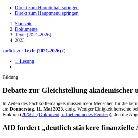
Direkt zum Hauptinhalt springen
Direkt zum Hauptmenü springen
Startseite
Dokumente
Texte (2021-2026)
2023
zurück zu:
Texte (2021-2026)
()
1. Lesung
Bildung
Debatte zur Gleich­stellung akade­mi­scher
In Zeiten des Fachkräftemangels müssen mehr Menschen für die beruf
am
Donnerstag, 11. Mai 2023,
einig. Weniger Einigkeit herrschte be
Fraktion (
20/6611
(Dokument, öffnet ein neues Fenster)
), den die Ab
AfD fordert „deutlich stärkere finanzielle