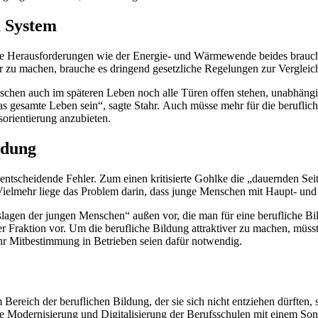
m System
tige Herausforderungen wie der Energie- und Wärmewende beides brauch
er zu machen, brauche es dringend gesetzliche Regelungen zur Verglei
hen auch im späteren Leben noch alle Türen offen stehen, unabhängig 
s gesamte Leben sein“, sagte Stahr. Auch müsse mehr für die beruflich
orientierung anzubieten.
ldung
entscheidende Fehler. Zum einen kritisierte Gohlke die „dauernden Sei
ielmehr liege das Problem darin, dass junge Menschen mit Haupt- und 
lagen der jungen Menschen“ außen vor, die man für eine berufliche Bi
er Fraktion vor. Um die berufliche Bildung attraktiver zu machen, müs
hr Mitbestimmung in Betrieben seien dafür notwendig.
ereich der beruflichen Bildung, der sie sich nicht entziehen dürften, 
die Modernisierung und Digitalisierung der Berufsschulen mit einem S