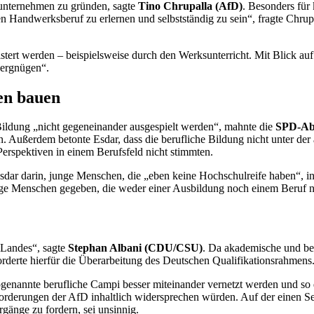
sunternehmen zu gründen, sagte
Tino Chrupalla (AfD)
. Besonders für
einen Handwerksberuf zu erlernen und selbstständig zu sein“, fragte Chr
stert werden – beispielsweise durch den Werksunterricht. Mit Blick auf
tvergnügen“.
en bauen
Bildung „nicht gegeneinander ausgespielt werden“, mahnte die
SPD-Abg
 Außerdem betonte Esdar, dass die berufliche Bildung nicht unter der 
erspektiven in einem Berufsfeld nicht stimmten.
Esdar darin, junge Menschen, die „eben keine Hochschulreife haben“, 
nge Menschen gegeben, die weder einer Ausbildung noch einem Beruf n
s Landes“, sagte
Stephan Albani (CDU/CSU)
. Da akademische und ber
orderte hierfür die Überarbeitung des Deutschen Qualifikationsrahmens
genannte berufliche Campi besser miteinander vernetzt werden und so
n Forderungen der AfD inhaltlich widersprechen würden. Auf der einen Se
gänge zu fordern, sei unsinnig.