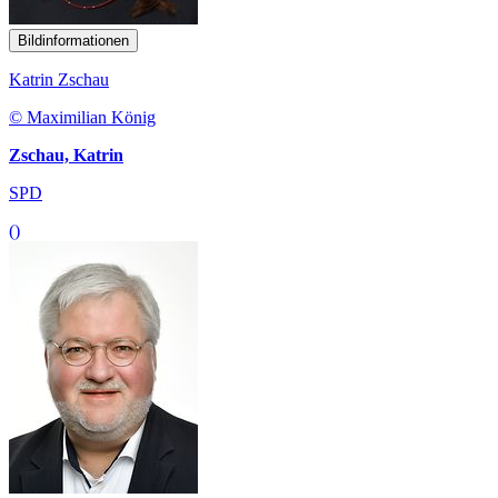
Bildinformationen
Katrin Zschau
© Maximilian König
Zschau, Katrin
SPD
()