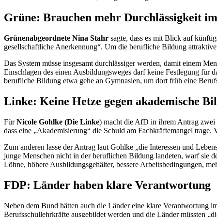
Grüne: Brauchen mehr Durchlässigkeit i
Grünenabgeordnete Nina Stahr
sagte, dass es mit Blick auf künf
gesellschaftliche Anerkennung“. Um die berufliche Bildung attraktiv
Das System müsse insgesamt durchlässiger werden, damit einem Mensc
Einschlagen des einen Ausbildungsweges darf keine Festlegung für da
berufliche Bildung etwa gehe an Gymnasien, um dort früh eine Berufs
Linke: Keine Hetze gegen akademische Bi
Für
Nicole Gohlke (Die Linke
) macht die AfD in ihrem Antrag zwei 
dass eine „Akademisierung“ die Schuld am Fachkräftemangel trage. V
Zum anderen lasse der Antrag laut Gohlke „die Interessen und Lebens
junge Menschen nicht in der beruflichen Bildung landeten, warf sie d
Löhne, höhere Ausbildungsgehälter, bessere Arbeitsbedingungen, me
FDP: Länder haben klare Verantwortung
Neben dem Bund hätten auch die Länder eine klare Verantwortung im B
Berufsschullehrkräfte ausgebildet werden und die Länder müssten „