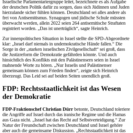
Israelische Parlamentariergruppe leitet, bezeichnete es als Aufgabe
der deutschen Politik dafür zu sorgen, dass sich Jüdinnen und Juden
hierzulande sicher fühlen können. Deutschland sei alles andere als
frei von Antisemitismus. Synagogen und jüdische Schule müssten
überwacht werden, allein 2022 seien 264 antisemitische Straftaten
registriert worden. „Das ist unerträglich“, sagte Heinrich.
Zur innenpolitischen Situation in Israel stellte die SPD-Abgeordnete
klar: „Israel darf niemals in undemokratische Hände fallen.“ Die
Sorge in der „starken israelischen Zivilgesellschaft“ sei groß, dass
die Justizreform die Demokratie gefährden könnte. Und auch
hinsichtlich des Konflikts mit den Palästinensern seien in Israel
mahnende Worte zu hören. „Nur Israelis und Palästinenser
gemeinsam können zum Frieden finden“, zeigte sich Heinrich
überzeugt. Das Leid sei auf beiden Seiten unendlich groß.
FDP: Rechtsstaatlichkeit ist das Wesen
der Demokratie
FDP-Fraktionschef Christian Dürr
betonte, Deutschland toleriere
die Angriffe auf Israel durch das iranische Regime und die Hamas
aus Gaza nicht. „Israel hat das Recht auf Selbstverteidigung.“ Zur
Natur der Freundschaft zwischen Deutschland und Israel gehöre
aber auch die gemeinsame Diskussion. „Rechtsstaatlichkeit ist das