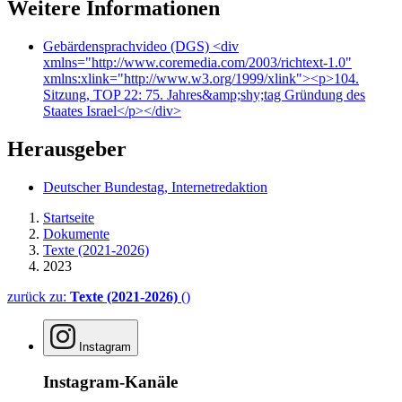
Weitere Informationen
Gebärdensprachvideo (DGS)
<div
xmlns="http://www.coremedia.com/2003/richtext-1.0"
xmlns:xlink="http://www.w3.org/1999/xlink"><p>104.
Sitzung, TOP 22: 75. Jahres&amp;shy;tag Gründung des
Staates Israel</p></div>
Herausgeber
Deutscher Bundestag, Internetredaktion
Startseite
Dokumente
Texte (2021-2026)
2023
zurück zu:
Texte (2021-2026)
()
Instagram
Instagram-Kanäle