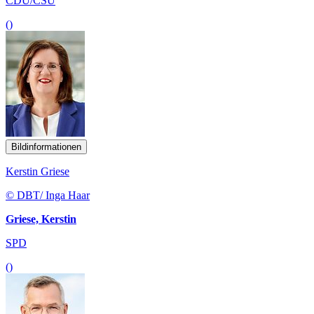
CDU/CSU
()
Bildinformationen
Kerstin Griese
© DBT/ Inga Haar
Griese, Kerstin
SPD
()