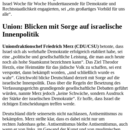
Israel Woche für Woche Hunderttausende für Demokratie und
Rechtsstaatlichkeit engagierten, sei „ein großartiges Vorbild für uns
alle“.
Union: Blicken mit Sorge auf israelische
Innenpolitik
Unionsfraktionschef Friedrich Merz (CDU/CSU)
betonte, dass
Israel sich als wehrhafte Demokratie erfolgreich etabliert habe, sei
eine „politische und gesellschaftliche Leistung, die man auch heute
noch als hohe Staatskunst bezeichnen kann“. Das Ziel Theodor
Herzls, eine Heimstätte für das jüdische Volk zu schaffen, sei erst
verspottet, dann bekämpft worden, „und schließlich wurde es
wahr“. Gleichwohl blicke Deutschland derzeit mit Sorge auf die
israelische Innenpolitik. Dass über die Regeln der Besetzung des
Verfassungsgerichts grundlegende gesellschaftliche Debatten geführt
würden, nannte Merz jedoch „keine Schwäche, sondern Ausdruck
der Stärke der israelischen Demokratie“. Er hoffe, dass Israel die
richtigen Entscheidungen treffen werde.
Deutschland dürfe seinerseits nicht nachlassen, Antisemitismus zu
bekämpfen. Merz stellte klar, dass es dabei nicht nur um
rechten Judenhass gehe. Antisemitismus bleibe Antisemitismus, auch
wenn er von links, im Gewand der Kunst und von muslimischen