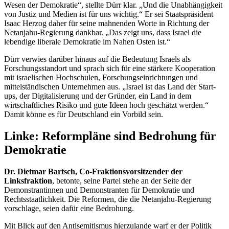
Wesen der Demokratie“, stellte Dürr klar. „Und die Unabhängigkeit
von Justiz und Medien ist für uns wichtig.“ Er sei Staatspräsident
Isaac Herzog daher für seine mahnenden Worte in Richtung der
Netanjahu-Regierung dankbar. „Das zeigt uns, dass Israel die
lebendige liberale Demokratie im Nahen Osten ist.“
Dürr verwies darüber hinaus auf die Bedeutung Israels als
Forschungsstandort und sprach sich für eine stärkere Kooperation
mit israelischen Hochschulen, Forschungseinrichtungen und
mittelständischen Unternehmen aus. „Israel ist das Land der
Start-
ups
, der Digitalisierung und der Gründer, ein Land in dem
wirtschaftliches Risiko und gute Ideen hoch geschätzt werden.“
Damit könne es für Deutschland ein Vorbild sein.
Linke: Reformpläne sind Bedrohung für
Demokratie
Dr. Dietmar Bartsch, Co-Fraktionsvorsitzender der
Linksfraktion
, betonte, seine Partei stehe an der Seite der
Demonstrantinnen und Demonstranten für Demokratie und
Rechtsstaatlichkeit. Die Reformen, die die Netanjahu-Regierung
vorschlage, seien dafür eine Bedrohung.
Mit Blick auf den Antisemitismus hierzulande warf er der Politik