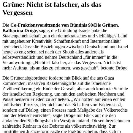
Grüne: Nicht ist falscher, als das
Vergessen
Die
Co-Fraktionsvorsitzende von Bündnis 90/Die Grünen,
Katharina Dröge
, sagte, die Gründung Israels habe die
Staatengemeinschaft „um ein demokratisches und vielfältiges Land
mit ungeheurer Kreativität, Schaffenskraft und Internationalität“
bereichert. Dass die Beziehungen zwischen Deutschland und Israel
heute so eng seien, sei nach der Shoah alles andere als
selbstverständlich und nehme Deutschland „für immer“ in die
Verantwortung: „Nicht ist falscher, als das Vergessen. Nichts ist
mehr Auftrag, als an das zu erinnern, was geschah“, betonte Dröge.
Die Grünenabgeordnete forderte mit Blick auf die aus Gaza
kommenden, massiven Raketenangriffe auf die israelische
Zivilbevölkerung ein Ende der Gewalt, aber auch konkrete Schritte
der israelischen Regierung, um mit den arabischen Nachbarn und
Palästinensern Frieden zu schließen. „Wir hoffen auf einen echten
politischen Prozess, der nicht auf das Schaffen von Fakten setzt,
sondern auf Dialog, einen Prozess nach Maßgabe des Völkerrechts
und der Menschenrechte“, sagte Dröge mit Blick auf die den
andauernden Siedlungsbau im Westjordanland. Diesen bezeichneten
zahlreiche Redner in der Debatte als völkerrechtswidrig. Zur
umstrittenen Justizreform sagte die Fraktionschefin, dass sich in