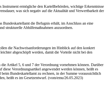
es Instrument ermögliche den Kartellbehörden, wichtige Erkenntnisse
nsdauer, was sich negativ auf die Aktualität und Verwertbarkeit der
as Bundeskartellamt die Befugnis erhält, im Anschluss an eine
 und strukturelle Abhilfemaßnahmen anzuordnen.
sollen die Nachweisanforderungen im Hinblick auf den konkret
leichter abgeschöpft werden, damit die Vorteile nicht bei den
 die Artikel 5, 6 und 7 der Verordnung vornehmen können. Darüber
 auf diese Verordnungsartikel angewendet werden können, heißt es
d beim Bundeskartellamt zu rechnen, in der Summe voraussichtlich
rden, heißt es im Gesetzentwurf. (vom/emu/26.05.2023)