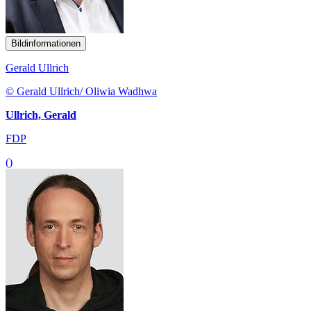
Bildinformationen
Gerald Ullrich
© Gerald Ullrich/ Oliwia Wadhwa
Ullrich, Gerald
FDP
()