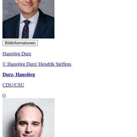
Bildinformationen
Hansjörg Durz
© Hansjörg Durz/ Hendrik Steffens
Durz, Hansjörg
CDU/CSU
()