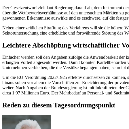
Der Gesetzentwurf zielt laut Regierung darauf ab, dem Instrument de
über die Wettbewerbsverhältnisse auf den untersuchten Märkten zu gew
gewonnenen Erkenntnisse auswirke und es erschwere, auf die festgeste
Neben einer zeitlichen Straffung des Verfahrens will sie die höhere 
Sektoruntersuchung eine erhebliche und fortwährende Störung des We
Leichtere Abschöpfung wirtschaftlicher Vo
Einfacher werden soll den Angaben zufolge die Anwendbarkeit der ka
erlangten Vorteil abgesenkt werden. Damit könnten Kartellbehörden wir
Unternehmen verbleiben, die die Verstöße begangen haben, schreibt 
Um die EU-Verordnung 2022/1925 effektiv durchsetzen zu können, so
hinaus sollen vor allem die Vorschriften zur Erleichterung der priva
weiter. Nach Angaben der Bundesregierung ist mit Inkrafttreten der
circa 1,97 Millionen Euro. Der Mehrbedarf an Personal- und Sachmitt
Reden zu diesem Tagesordnungspunkt