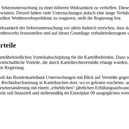
r Sektoruntersuchung zu einer höheren Wirksamkeit zu verhelfen. Dies
innen. Derzeit hätten viele Untersuchungen jedoch eine lange Verfahre
llten Wettbewerbsprobleme zu reagieren, stellt die Regierung fest.
Wirksamkeit der Sektoruntersuchung vor allem dadurch erreichen, dass d
ttbewerbs festzustellen und auf dieser Grundlage verhaltensbezogene
rteile
rtellbehördlichen Vorteilsabschöpfung für die Kartellbehörden. Dazu 
tschaftliche Vorteile, die durch Kartellrechtsverstöße erlangt wurden, 
die Regierung.
ll das Bundeskartellamt Untersuchungen mit Blick auf Verstöße gegen
ten Rechtsdurchsetzung in Kartellsachen dort, wo es geboten erscheine,
 Gesetzesänderung mit einem „erheblichen“ jährlichen Erfüllungsaufwan
eln soll finanziell und stellenmäßig im Einzelplan 09 ausgeglichen we