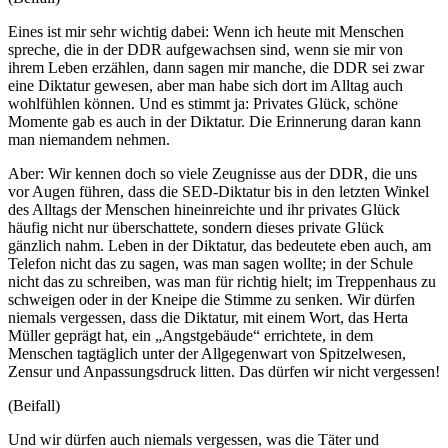
Eines ist mir sehr wichtig dabei: Wenn ich heute mit Menschen
spreche, die in der DDR aufgewachsen sind, wenn sie mir von
ihrem Leben erzählen, dann sagen mir manche, die DDR sei zwar
eine Diktatur gewesen, aber man habe sich dort im Alltag auch
wohlfühlen können. Und es stimmt ja: Privates Glück, schöne
Momente gab es auch in der Diktatur. Die Erinnerung daran kann
man niemandem nehmen.
Aber: Wir kennen doch so viele Zeugnisse aus der DDR, die uns
vor Augen führen, dass die SED-Diktatur bis in den letzten Winkel
des Alltags der Menschen hineinreichte und ihr privates Glück
häufig nicht nur überschattete, sondern dieses private Glück
gänzlich nahm. Leben in der Diktatur, das bedeutete eben auch, am
Telefon nicht das zu sagen, was man sagen wollte; in der Schule
nicht das zu schreiben, was man für richtig hielt; im Treppenhaus zu
schweigen oder in der Kneipe die Stimme zu senken. Wir dürfen
niemals vergessen, dass die Diktatur, mit einem Wort, das Herta
Müller geprägt hat, ein „Angstgebäude“ errichtete, in dem
Menschen tagtäglich unter der Allgegenwart von Spitzelwesen,
Zensur und Anpassungsdruck litten. Das dürfen wir nicht vergessen!
(Beifall)
Und wir dürfen auch niemals vergessen, was die Täter und