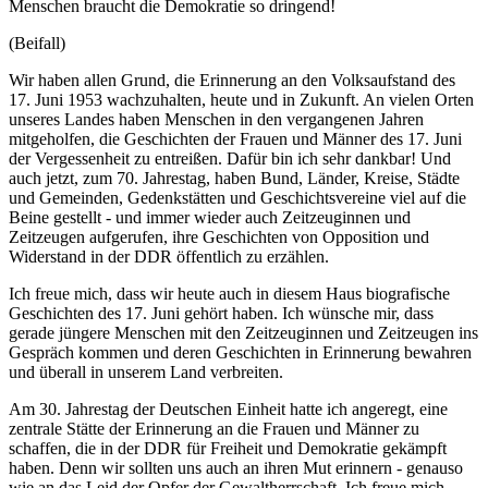
Menschen braucht die Demokratie so dringend!
(Beifall)
Wir haben allen Grund, die Erinnerung an den Volksaufstand des
17. Juni 1953 wachzuhalten, heute und in Zukunft. An vielen Orten
unseres Landes haben Menschen in den vergangenen Jahren
mitgeholfen, die Geschichten der Frauen und Männer des 17. Juni
der Vergessenheit zu entreißen. Dafür bin ich sehr dankbar! Und
auch jetzt, zum 70. Jahrestag, haben Bund, Länder, Kreise, Städte
und Gemeinden, Gedenkstätten und Geschichtsvereine viel auf die
Beine gestellt - und immer wieder auch Zeitzeuginnen und
Zeitzeugen aufgerufen, ihre Geschichten von Opposition und
Widerstand in der DDR öffentlich zu erzählen.
Ich freue mich, dass wir heute auch in diesem Haus biografische
Geschichten des 17. Juni gehört haben. Ich wünsche mir, dass
gerade jüngere Menschen mit den Zeitzeuginnen und Zeitzeugen ins
Gespräch kommen und deren Geschichten in Erinnerung bewahren
und überall in unserem Land verbreiten.
Am 30. Jahrestag der Deutschen Einheit hatte ich angeregt, eine
zentrale Stätte der Erinnerung an die Frauen und Männer zu
schaffen, die in der DDR für Freiheit und Demokratie gekämpft
haben. Denn wir sollten uns auch an ihren Mut erinnern - genauso
wie an das Leid der Opfer der Gewaltherrschaft. Ich freue mich,