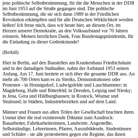
jene politische Selbstbestimmung, für die die Menschen in der DDR
im Juni 1953 auf die Straße gegangen sind. Die politische
Selbstbestimmung, die sie sich dann 1989 in der Friedlichen
Revolution erkämpften und für alle Deutschen Wirklichkeit werden
ließen! Ich freue mich, dass wir heute hier, an diesem Ort, im
Herzen unserer Demokratie, an den Volksaufstand vor 70 Jahren
erinnern. Meinen herzlichen Dank, Frau Bundestagspräsidentin, für
die Einladung zu dieser Gedenkstunde!
(Beifall)
Hier in Berlin, auf den Baustellen am Krankenhaus Friedrichshain
und in der damaligen Stalinallee, nahm der Aufstand 1953 seinen
Anfang. Am 17. Juni breitete er sich über die gesamte DDR aus. An
mehr als 700 Orten kam es zu Streiks, Demonstrationen oder
Protesten - in Hennigsdorf, Ludwigsfelde und Lauchhammer; in
Magdeburg, Halle und Bitterfeld; in Dresden, Leipzig und Niesky;
in Jena, Gera und Hildburghausen; in Rostock, Wismar und
Stralsund; in Städten, Industriebezirken und auf dem Land.
Männer und Frauen aus allen Teilen der Gesellschaft brachten ihren
Unmut über die real existierende Diktatur zum Ausdruck:
Bauarbeiter, Fabrikarbeiterinnen, Landwirte, Angestellte,
Selbstständige, Lehrerinnen, Pfarrer, Auszubildende, Studentinnen
und Schüler - sie alle protestierten gegen ein Regime, das ihnen