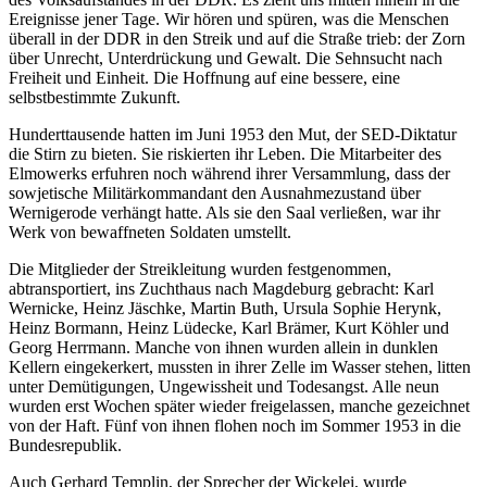
Ereignisse jener Tage. Wir hören und spüren, was die Menschen
überall in der DDR in den Streik und auf die Straße trieb: der Zorn
über Unrecht, Unterdrückung und Gewalt. Die Sehnsucht nach
Freiheit und Einheit. Die Hoffnung auf eine bessere, eine
selbstbestimmte Zukunft.
Hunderttausende hatten im Juni 1953 den Mut, der SED-Diktatur
die Stirn zu bieten. Sie riskierten ihr Leben. Die Mitarbeiter des
Elmowerks erfuhren noch während ihrer Versammlung, dass der
sowjetische Militärkommandant den Ausnahmezustand über
Wernigerode verhängt hatte. Als sie den Saal verließen, war ihr
Werk von bewaffneten Soldaten umstellt.
Die Mitglieder der Streikleitung wurden festgenommen,
abtransportiert, ins Zuchthaus nach Magdeburg gebracht: Karl
Wernicke, Heinz Jäschke, Martin Buth, Ursula Sophie Herynk,
Heinz Bormann, Heinz Lüdecke, Karl Brämer, Kurt Köhler und
Georg Herrmann. Manche von ihnen wurden allein in dunklen
Kellern eingekerkert, mussten in ihrer Zelle im Wasser stehen, litten
unter Demütigungen, Ungewissheit und Todesangst. Alle neun
wurden erst Wochen später wieder freigelassen, manche gezeichnet
von der Haft. Fünf von ihnen flohen noch im Sommer 1953 in die
Bundesrepublik.
Auch Gerhard Templin, der Sprecher der Wickelei, wurde