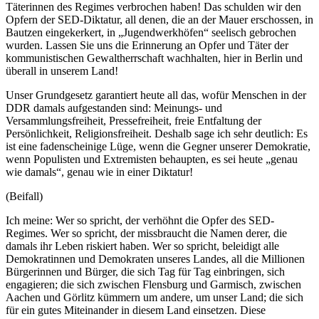
Täterinnen des Regimes verbrochen haben! Das schulden wir den
Opfern der SED-Diktatur, all denen, die an der Mauer erschossen, in
Bautzen eingekerkert, in „Jugendwerkhöfen“ seelisch gebrochen
wurden. Lassen Sie uns die Erinnerung an Opfer und Täter der
kommunistischen Gewaltherrschaft wachhalten, hier in Berlin und
überall in unserem Land!
Unser Grundgesetz garantiert heute all das, wofür Menschen in der
DDR damals aufgestanden sind: Meinungs- und
Versammlungsfreiheit, Pressefreiheit, freie Entfaltung der
Persönlichkeit, Religionsfreiheit. Deshalb sage ich sehr deutlich: Es
ist eine fadenscheinige Lüge, wenn die Gegner unserer Demokratie,
wenn Populisten und Extremisten behaupten, es sei heute „genau
wie damals“, genau wie in einer Diktatur!
(Beifall)
Ich meine: Wer so spricht, der verhöhnt die Opfer des SED-
Regimes. Wer so spricht, der missbraucht die Namen derer, die
damals ihr Leben riskiert haben. Wer so spricht, beleidigt alle
Demokratinnen und Demokraten unseres Landes, all die Millionen
Bürgerinnen und Bürger, die sich Tag für Tag einbringen, sich
engagieren; die sich zwischen Flensburg und Garmisch, zwischen
Aachen und Görlitz kümmern um andere, um unser Land; die sich
für ein gutes Miteinander in diesem Land einsetzen. Diese