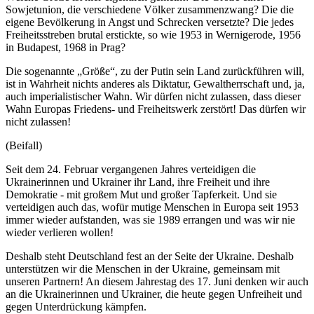
Sowjetunion, die verschiedene Völker zusammenzwang? Die die
eigene Bevölkerung in Angst und Schrecken versetzte? Die jedes
Freiheitsstreben brutal erstickte, so wie 1953 in Wernigerode, 1956
in Budapest, 1968 in Prag?
Die sogenannte „Größe“, zu der Putin sein Land zurückführen will,
ist in Wahrheit nichts anderes als Diktatur, Gewaltherrschaft und, ja,
auch imperialistischer Wahn. Wir dürfen nicht zulassen, dass dieser
Wahn Europas Friedens- und Freiheitswerk zerstört! Das dürfen wir
nicht zulassen!
(Beifall)
Seit dem 24. Februar vergangenen Jahres verteidigen die
Ukrainerinnen und Ukrainer ihr Land, ihre Freiheit und ihre
Demokratie - mit großem Mut und großer Tapferkeit. Und sie
verteidigen auch das, wofür mutige Menschen in Europa seit 1953
immer wieder aufstanden, was sie 1989 errangen und was wir nie
wieder verlieren wollen!
Deshalb steht Deutschland fest an der Seite der Ukraine. Deshalb
unterstützen wir die Menschen in der Ukraine, gemeinsam mit
unseren Partnern! An diesem Jahrestag des 17. Juni denken wir auch
an die Ukrainerinnen und Ukrainer, die heute gegen Unfreiheit und
gegen Unterdrückung kämpfen.