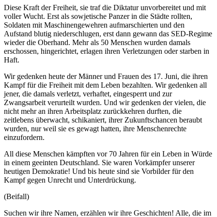
Diese Kraft der Freiheit, sie traf die Diktatur unvorbereitet und mit
voller Wucht. Erst als sowjetische Panzer in die Städte rollten,
Soldaten mit Maschinengewehren aufmarschierten und den
Aufstand blutig niederschlugen, erst dann gewann das SED-Regime
wieder die Oberhand. Mehr als 50 Menschen wurden damals
erschossen, hingerichtet, erlagen ihren Verletzungen oder starben in
Haft.
Wir gedenken heute der Männer und Frauen des 17. Juni, die ihren
Kampf für die Freiheit mit dem Leben bezahlten. Wir gedenken all
jener, die damals verletzt, verhaftet, eingesperrt und zur
Zwangsarbeit verurteilt wurden. Und wir gedenken der vielen, die
nicht mehr an ihren Arbeitsplatz zurückkehren durften, die
zeitlebens überwacht, schikaniert, ihrer Zukunftschancen beraubt
wurden, nur weil sie es gewagt hatten, ihre Menschenrechte
einzufordern.
All diese Menschen kämpften vor 70 Jahren für ein Leben in Würde
in einem geeinten Deutschland. Sie waren Vorkämpfer unserer
heutigen Demokratie! Und bis heute sind sie Vorbilder für den
Kampf gegen Unrecht und Unterdrückung.
(Beifall)
Suchen wir ihre Namen, erzählen wir ihre Geschichten! Alle, die im