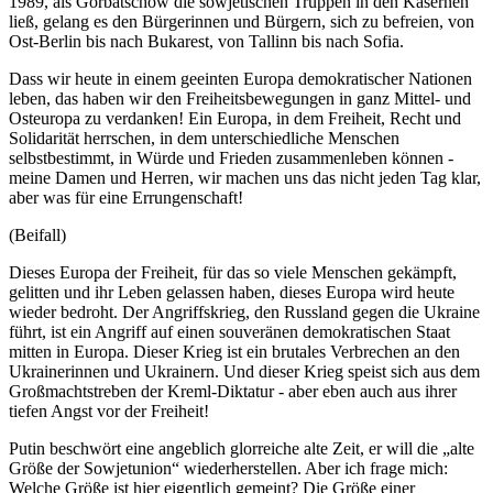
1989, als Gorbatschow die sowjetischen Truppen in den Kasernen
ließ, gelang es den Bürgerinnen und Bürgern, sich zu befreien, von
Ost-Berlin bis nach Bukarest, von Tallinn bis nach Sofia.
Dass wir heute in einem geeinten Europa demokratischer Nationen
leben, das haben wir den Freiheitsbewegungen in ganz Mittel- und
Osteuropa zu verdanken! Ein Europa, in dem Freiheit, Recht und
Solidarität herrschen, in dem unterschiedliche Menschen
selbstbestimmt, in Würde und Frieden zusammenleben können -
meine Damen und Herren, wir machen uns das nicht jeden Tag klar,
aber was für eine Errungenschaft!
(Beifall)
Dieses Europa der Freiheit, für das so viele Menschen gekämpft,
gelitten und ihr Leben gelassen haben, dieses Europa wird heute
wieder bedroht. Der Angriffskrieg, den Russland gegen die Ukraine
führt, ist ein Angriff auf einen souveränen demokratischen Staat
mitten in Europa. Dieser Krieg ist ein brutales Verbrechen an den
Ukrainerinnen und Ukrainern. Und dieser Krieg speist sich aus dem
Großmachtstreben der Kreml-Diktatur - aber eben auch aus ihrer
tiefen Angst vor der Freiheit!
Putin beschwört eine angeblich glorreiche alte Zeit, er will die „alte
Größe der Sowjetunion“ wiederherstellen. Aber ich frage mich:
Welche Größe ist hier eigentlich gemeint? Die Größe einer