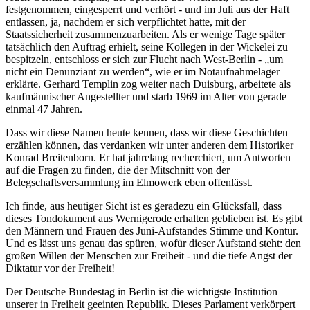
festgenommen, eingesperrt und verhört - und im Juli aus der Haft
entlassen, ja, nachdem er sich verpflichtet hatte, mit der
Staatssicherheit zusammenzuarbeiten. Als er wenige Tage später
tatsächlich den Auftrag erhielt, seine Kollegen in der Wickelei zu
bespitzeln, entschloss er sich zur Flucht nach West-Berlin - „um
nicht ein Denunziant zu werden“, wie er im Notaufnahmelager
erklärte. Gerhard Templin zog weiter nach Duisburg, arbeitete als
kaufmännischer Angestellter und starb 1969 im Alter von gerade
einmal 47 Jahren.
Dass wir diese Namen heute kennen, dass wir diese Geschichten
erzählen können, das verdanken wir unter anderen dem Historiker
Konrad Breitenborn. Er hat jahrelang recherchiert, um Antworten
auf die Fragen zu finden, die der Mitschnitt von der
Belegschaftsversammlung im Elmowerk eben offenlässt.
Ich finde, aus heutiger Sicht ist es geradezu ein Glücksfall, dass
dieses Tondokument aus Wernigerode erhalten geblieben ist. Es gibt
den Männern und Frauen des Juni-Aufstandes Stimme und Kontur.
Und es lässt uns genau das spüren, wofür dieser Aufstand steht: den
großen Willen der Menschen zur Freiheit - und die tiefe Angst der
Diktatur vor der Freiheit!
Der Deutsche Bundestag in Berlin ist die wichtigste Institution
unserer in Freiheit geeinten Republik. Dieses Parlament verkörpert