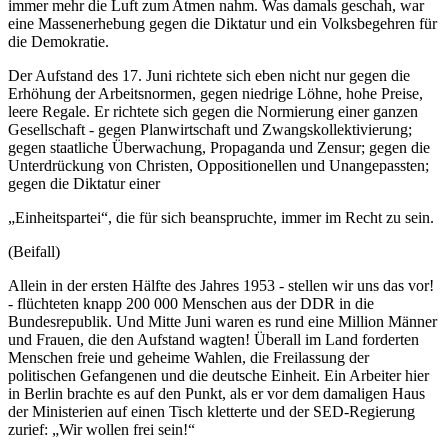
immer mehr die Luft zum Atmen nahm. Was damals geschah, war
eine Massenerhebung gegen die Diktatur und ein Volksbegehren für
die Demokratie.
Der Aufstand des 17. Juni richtete sich eben nicht nur gegen die
Erhöhung der Arbeitsnormen, gegen niedrige Löhne, hohe Preise,
leere Regale. Er richtete sich gegen die Normierung einer ganzen
Gesellschaft - gegen Planwirtschaft und Zwangskollektivierung;
gegen staatliche Überwachung, Propaganda und Zensur; gegen die
Unterdrückung von Christen, Oppositionellen und Unangepassten;
gegen die Diktatur einer
„Einheitspartei“, die für sich beanspruchte, immer im Recht zu sein.
(Beifall)
Allein in der ersten Hälfte des Jahres 1953 - stellen wir uns das vor!
- flüchteten knapp 200 000 Menschen aus der DDR in die
Bundesrepublik. Und Mitte Juni waren es rund eine Million Männer
und Frauen, die den Aufstand wagten! Überall im Land forderten
Menschen freie und geheime Wahlen, die Freilassung der
politischen Gefangenen und die deutsche Einheit. Ein Arbeiter hier
in Berlin brachte es auf den Punkt, als er vor dem damaligen Haus
der Ministerien auf einen Tisch kletterte und der SED-Regierung
zurief: „Wir wollen frei sein!“