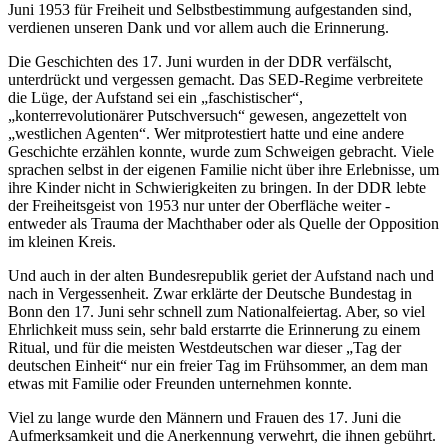
Juni 1953 für Freiheit und Selbstbestimmung aufgestanden sind,
verdienen unseren Dank und vor allem auch die Erinnerung.
Die Geschichten des 17. Juni wurden in der DDR verfälscht,
unterdrückt und vergessen gemacht. Das SED-Regime verbreitete
die Lüge, der Aufstand sei ein „faschistischer“,
„konterrevolutionärer Putschversuch“ gewesen, angezettelt von
„westlichen Agenten“. Wer mitprotestiert hatte und eine andere
Geschichte erzählen konnte, wurde zum Schweigen gebracht. Viele
sprachen selbst in der eigenen Familie nicht über ihre Erlebnisse, um
ihre Kinder nicht in Schwierigkeiten zu bringen. In der DDR lebte
der Freiheitsgeist von 1953 nur unter der Oberfläche weiter -
entweder als Trauma der Machthaber oder als Quelle der Opposition
im kleinen Kreis.
Und auch in der alten Bundesrepublik geriet der Aufstand nach und
nach in Vergessenheit. Zwar erklärte der Deutsche Bundestag in
Bonn den 17. Juni sehr schnell zum Nationalfeiertag. Aber, so viel
Ehrlichkeit muss sein, sehr bald erstarrte die Erinnerung zu einem
Ritual, und für die meisten Westdeutschen war dieser „Tag der
deutschen Einheit“ nur ein freier Tag im Frühsommer, an dem man
etwas mit Familie oder Freunden unternehmen konnte.
Viel zu lange wurde den Männern und Frauen des 17. Juni die
Aufmerksamkeit und die Anerkennung verwehrt, die ihnen gebührt.