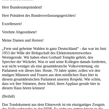
Herr Bundesratspräsident!
Herr Präsident des Bundesverfassungsgerichtes!
Exzellenzen!
Verehrte Abgeordnete!
Meine Damen und Herren!
„Freie und geheime Wahlen in ganz Deutschland“ - das war im Juni
1953 der Wille der Belegschaft des Elektromotorenwerkes
Wernigerode. Wir haben eben Gerhard Templin gehört, den
Sprecher der Wickelei. Was er und seine Kollegen damals forderten,
war nicht weniger als eine gesamtdeutsche Volksvertretung, ein
Parlament wie dieses hier. Heute, 70 Jahre später, zollen wir den
mutigen Männern und Frauen aus dem nördlichen Harz hier in
diesem gesamtdeutschen Parlament unseren Respekt. Wie schön,
dass wir ihre Stimmen, ihren Jubel, ihren Applaus gerade hier in
diesem Haus hören können!
(Beifall)
Das Tondokument aus dem Elmowerk ist ein einzigartiges Zeugnis
des Volksaufstandes in der DDR. Es zieht uns mitten hinein in die