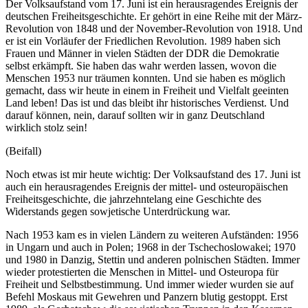
Der Volksaufstand vom 17. Juni ist ein herausragendes Ereignis der
deutschen Freiheitsgeschichte. Er gehört in eine Reihe mit der März-
Revolution von 1848 und der November-Revolution von 1918. Und
er ist ein Vorläufer der Friedlichen Revolution. 1989 haben sich
Frauen und Männer in vielen Städten der DDR die Demokratie
selbst erkämpft. Sie haben das wahr werden lassen, wovon die
Menschen 1953 nur träumen konnten. Und sie haben es möglich
gemacht, dass wir heute in einem in Freiheit und Vielfalt geeinten
Land leben! Das ist und das bleibt ihr historisches Verdienst. Und
darauf können, nein, darauf sollten wir in ganz Deutschland
wirklich stolz sein!
(Beifall)
Noch etwas ist mir heute wichtig: Der Volksaufstand des 17. Juni ist
auch ein herausragendes Ereignis der mittel- und osteuropäischen
Freiheitsgeschichte, die jahrzehntelang eine Geschichte des
Widerstands gegen sowjetische Unterdrückung war.
Nach 1953 kam es in vielen Ländern zu weiteren Aufständen: 1956
in Ungarn und auch in Polen; 1968 in der Tschechoslowakei; 1970
und 1980 in Danzig, Stettin und anderen polnischen Städten. Immer
wieder protestierten die Menschen in Mittel- und Osteuropa für
Freiheit und Selbstbestimmung. Und immer wieder wurden sie auf
Befehl Moskaus mit Gewehren und Panzern blutig gestoppt. Erst