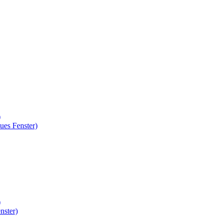
)
ues Fenster)
)
nster)