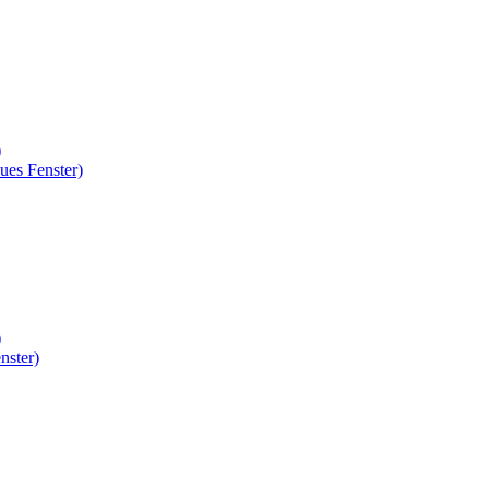
)
ues Fenster)
)
nster)