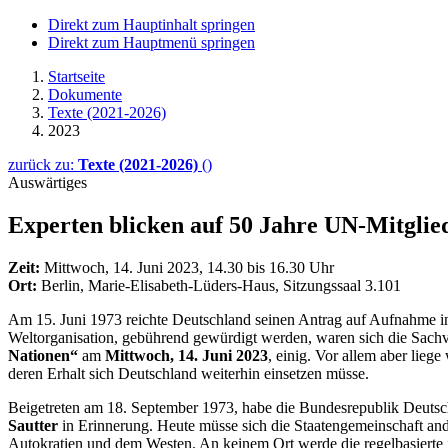
Direkt zum Hauptinhalt springen
Direkt zum Hauptmenü springen
Startseite
Dokumente
Texte (2021-2026)
2023
zurück zu:
Texte (2021-2026)
()
Auswärtiges
Experten blicken auf 50 Jahre UN-Mitglied
Zeit:
Mittwoch, 14. Juni 2023, 14.30 bis 16.30 Uhr
Ort:
Berlin, Marie-Elisabeth-Lüders-Haus, Sitzungssaal 3.101
Am 15. Juni 1973 reichte Deutschland seinen Antrag auf Aufnahme in
Weltorganisation, gebührend gewürdigt werden, waren sich die Sachv
Nationen“
am
Mittwoch, 14. Juni 2023
, einig. Vor allem aber lieg
deren Erhalt sich Deutschland weiterhin einsetzen müsse.
Beigetreten am 18. September 1973, habe die Bundesrepublik Deutschl
Sautter
in Erinnerung. Heute müsse sich die Staatengemeinschaft an
Autokratien und dem Westen. An keinem Ort werde die regelbasierte i