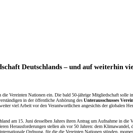
schaft Deutschlands – und auf weiterhin vie
 die Vereinten Nationen ein. Die bald 50-jährige Mitgliedschaft soll
erständigen in der öffentliche Anhörung des
Unterausschusses Verei
e weiter viel Arbeit vor den Verantwortlichen angesichts der globalen H
and am 15. Juni desselben Jahres ihren Antrag um Aufnahme in die Ver
deren Herausforderungen stellen als vor 50 Jahren: dem Klimawandel
nternationale Ordnung, für die die Vereinten Nationen stünden, moment