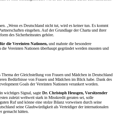
en. „Wenn es Deutschland nicht tut, wird es keiner tun. Es kommt
artnerschaften eingehen. Auf der Grundlage der Charta und ihrer
form des Sicherheitsrates gehöre.
 für die Vereinten Nationen,
und mahnte die besondere
 die Vereinten Nationen überhaupt gegründet werden mussten und
e das Thema der Gleichstellung von Frauen und Mädchen in Deutschland
deren Bedürfnisse von Frauen und Mädchen im Blick habe. Dank des
evelopment Goals
der Vereinten Nationen verankert worden.
in wichtiges Signal, sagte
Dr. Christoph Heusgen, Vorsitzender
en zuletzt weltweit stark in Misskredit geraten sei, solle
 guten Ruf und könne eine stolze Bilanz vorweisen durch seine
utschland seine Glaubwürdigkeit als Verteidiger der internationalen
er gemacht hätten.