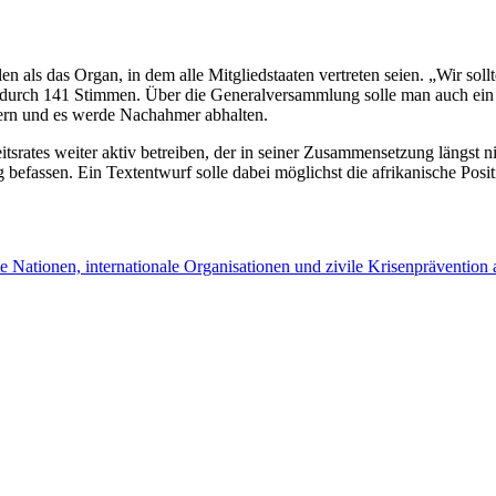
 als das Organ, in dem alle Mitgliedstaaten vertreten seien. „Wir sol
s durch 141 Stimmen. Über die Generalversammlung solle man auch ein S
fern und es werde Nachahmer abhalten.
srates weiter aktiv betreiben, der in seiner Zusammensetzung längst n
fassen. Ein Textentwurf solle dabei möglichst die afrikanische Positi
e Nationen, internationale Organisationen und zivile Krisenprävention 