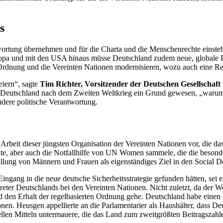
s
wortung übernehmen und für die Charta und die Menschenrechte einsteh
Europa und mit den USA hinaus müsse Deutschland zudem neue, globale P
 Ordnung und die Vereinten Nationen modernisieren, wozu auch eine Re
eiern“, sagte
Tim Richter, Vorsitzender der Deutschen Gesellschaft
ch Deutschland nach dem Zweiten Weltkrieg ein Grund gewesen, „warum
ndere politische Verantwortung.
die Arbeit dieser jüngsten Organisation der Vereinten Nationen vor, di
te, aber auch die Notfallhilfe von
UN Women
sammele, die die beson
ellung von Männern und Frauen als eigenständiges Ziel in den
Social D
ingang in die neue deutsche Sicherheitsstrategie gefunden hätten, sei e
ter Deutschlands bei den Vereinten Nationen. Nicht zuletzt, da der West
d den Erhalt der regelbasierten Ordnung gehe. Deutschland habe einen
nen. Heusgen appellierte an die Parlamentarier als Haushälter, dass De
ellen Mitteln untermauere, die das Land zum zweitgrößten Beitragszahl