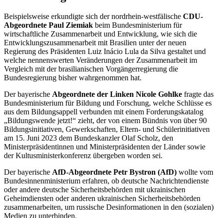
Beispielsweise erkundigte sich der nordrhein-westfälische
CDU
-
Abgeordnete
Paul Ziemiak
beim Bundesministerium für
wirtschaftliche Zusammenarbeit und Entwicklung, wie sich die
Entwicklungszusammenarbeit mit Brasilien unter der neuen
Regierung des Präsidenten Luiz Inácio Lula da Silva gestaltet und
welche nennenswerten Veränderungen der Zusammenarbeit im
Vergleich mit der brasilianischen Vorgängerregierung die
Bundesregierung bisher wahrgenommen hat.
Der bayerische
Abgeordnete der Linken Nicole Gohlke
fragte das
Bundesministerium für Bildung und Forschung, welche Schlüsse es
aus dem Bildungsappell verbunden mit einem Forderungskatalog
„Bildungswende jetzt!“ zieht, der von einem Bündnis von über 90
Bildungsinitiativen, Gewerkschaften, Eltern- und Schülerinitiativen
am 15. Juni 2023 dem Bundeskanzler Olaf Scholz, den
Ministerpräsidentinnen und Ministerpräsidenten der Länder sowie
der Kultusministerkonferenz übergeben worden sei.
Der bayerische
AfD-Abgeordnete
Petr
Bystron (AfD)
wollte vom
Bundesinnenministerium erfahren, ob deutsche Nachrichtendienste
oder andere deutsche Sicherheitsbehörden mit ukrainischen
Geheimdiensten oder anderen ukrainischen Sicherheitsbehörden
zusammenarbeiten, um russische Desinformationen in den (sozialen)
Medien zu unterbinden.