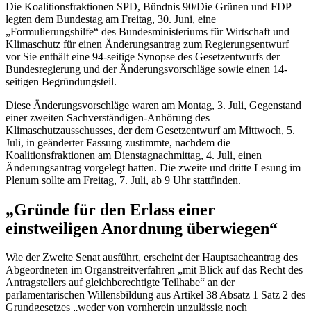
Die Koalitionsfraktionen SPD, Bündnis 90/Die Grünen und FDP
legten dem Bundestag am Freitag, 30. Juni, eine
„Formulierungshilfe“ des Bundesministeriums für Wirtschaft und
Klimaschutz für einen Änderungsantrag zum Regierungsentwurf
vor Sie enthält eine 94-seitige Synopse des Gesetzentwurfs der
Bundesregierung und der Änderungsvorschläge sowie einen 14-
seitigen Begründungsteil.
Diese Änderungsvorschläge waren am Montag, 3. Juli, Gegenstand
einer zweiten Sachverständigen-Anhörung des
Klimaschutzausschusses, der dem Gesetzentwurf am Mittwoch, 5.
Juli, in geänderter Fassung zustimmte, nachdem die
Koalitionsfraktionen am Dienstagnachmittag, 4. Juli, einen
Änderungsantrag vorgelegt hatten. Die zweite und dritte Lesung im
Plenum sollte am Freitag, 7. Juli, ab 9 Uhr stattfinden.
„Gründe für den Erlass einer
einstweiligen Anordnung überwiegen“
Wie der Zweite Senat ausführt, erscheint der Hauptsacheantrag des
Abgeordneten im Organstreitverfahren „mit Blick auf das Recht des
Antragstellers auf gleichberechtigte Teilhabe“ an der
parlamentarischen Willensbildung aus Artikel 38 Absatz 1 Satz 2 des
Grundgesetzes „weder von vornherein unzulässig noch