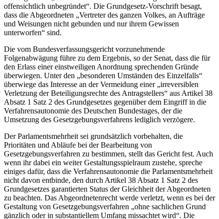
offensichtlich unbegründet“. Die Grundgesetz-Vorschrift besagt,
dass die Abgeordneten „Vertreter des ganzen Volkes, an Aufträge
und Weisungen nicht gebunden und nur ihrem Gewissen
unterworfen“ sind.
Die vom Bundesverfassungsgericht vorzunehmende
Folgenabwägung führe zu dem Ergebnis, so der Senat, dass die für
den Erlass einer einstweiligen Anordnung sprechenden Gründe
überwiegen. Unter den „besonderen Umständen des Einzelfalls“
überwiege das Interesse an der Vermeidung einer „irreversiblen
Verletzung der Beteiligungsrechte des Antragstellers“ aus Artikel 38
Absatz 1 Satz 2 des Grundgesetzes gegenüber dem Eingriff in die
Verfahrensautonomie des Deutschen Bundestages, der die
Umsetzung des Gesetzgebungsverfahrens lediglich verzögere.
Der Parlamentsmehrheit sei grundsätzlich vorbehalten, die
Prioritäten und Abläufe bei der Bearbeitung von
Gesetzgebungsverfahren zu bestimmen, stellt das Gericht fest. Auch
wenn ihr dabei ein weiter Gestaltungsspielraum zustehe, spreche
einiges dafür, dass die Verfahrensautonomie die Parlamentsmehrheit
nicht davon entbinde, den durch Artikel 38 Absatz 1 Satz 2 des
Grundgesetzes garantierten Status der Gleichheit der Abgeordneten
zu beachten. Das Abgeordnetenrecht werde verletzt, wenn es bei der
Gestaltung von Gesetzgebungsverfahren „ohne sachlichen Grund
gänzlich oder in substantiellem Umfang missachtet wird“. Die