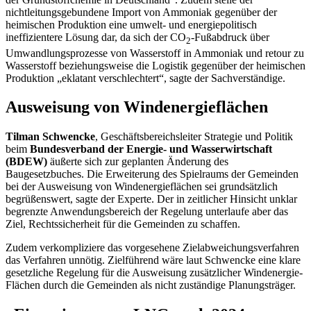
nichtleitungsgebundene Import von Ammoniak gegenüber der
heimischen Produktion eine umwelt- und energiepolitisch
ineffizientere Lösung dar, da sich der CO
-Fußabdruck über
2
Umwandlungsprozesse von Wasserstoff in Ammoniak und retour zu
Wasserstoff beziehungsweise die Logistik gegenüber der heimischen
Produktion „eklatant verschlechtert“, sagte der Sachverständige.
Ausweisung von Windenergieflächen
Tilman Schwencke
, Geschäftsbereichsleiter Strategie und Politik
beim
Bundesverband der Energie- und Wasserwirtschaft
(BDEW)
äußerte sich zur geplanten Änderung des
Baugesetzbuches. Die Erweiterung des Spielraums der Gemeinden
bei der Ausweisung von Windenergieflächen sei grundsätzlich
begrüßenswert, sagte der Experte. Der in zeitlicher Hinsicht unklar
begrenzte Anwendungsbereich der Regelung unterlaufe aber das
Ziel, Rechtssicherheit für die Gemeinden zu schaffen.
Zudem verkompliziere das vorgesehene Zielabweichungsverfahren
das Verfahren unnötig. Zielführend wäre laut Schwencke eine klare
gesetzliche Regelung für die Ausweisung zusätzlicher Windenergie-
Flächen durch die Gemeinden als nicht zuständige Planungsträger.