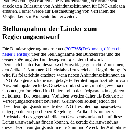
Planfeststellungsverfahren eine Konkretisierung der bisher schon
angelegten Zulassung von Anbindungsleitungen für
LNG
-Anlagen
erhalten. Ferner werde zur Beschleunigung von Verfahren die
Möglichkeit zur Konzentration erweitert.
Stellungnahme der Länder zum
Regierungsentwurf
Die Bundesregierung unterrichtet (
20/7365
(Dokument, öffnet ein
neues Fenster)
) über die Stellungnahme des Bundesrates und die
Gegenäußerung der Bundesregierung zu dem Entwurf.
Demnach hat der Bundesrat zwei Vorschläge gemacht: Zum einen,
den Artikel 1 Nummer 3 Buchstabe d zu streichen. Begründung: Es
wird für folgerichtig erachtet, wenn neben Anbindungsleitungen an
LNG
-Anlagen auch die nachgelagerte Fernleitungsinfrastruktur vom
Anwendungsbereich des Gesetzes umfasst wird, um die jeweiligen
Gasmengen fortleitend im Hinterland in das Erdgasnetz integrieren
zu können. Die benannten Vorhaben werden daher als Beitrag zur
Versorgungssicherheit bewertet. Gleichwohl sollten jedoch die
Beschleunigungsinstrumente des
LNG
-Beschleunigungsgesetzes
entgegen der vorgesehenen Regelung in Artikel 1 Nummer 3
Buchstabe d des gegenständlichen Gesetzentwurfs auch auf diese
Leitung Anwendung finden können, da gerade die Anwendung
dieser Beschleunigungsinstrumente Sinn und Zweck der Aufnahme