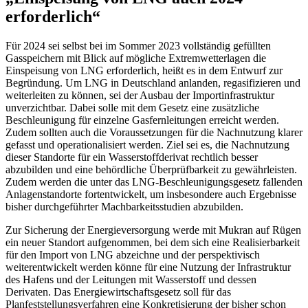
erforderlich“
Für 2024 sei selbst bei im Sommer 2023 vollständig gefüllten
Gasspeichern mit Blick auf mögliche Extremwetterlagen die
Einspeisung von
LNG
erforderlich, heißt es in dem Entwurf zur
Begründung. Um
LNG
in Deutschland anlanden, regasifizieren und
weiterleiten zu können, sei der Ausbau der Importinfrastruktur
unverzichtbar. Dabei solle mit dem Gesetz eine zusätzliche
Beschleunigung für einzelne Gasfernleitungen erreicht werden.
Zudem sollten auch die Voraussetzungen für die Nachnutzung klarer
gefasst und operationalisiert werden. Ziel sei es, die Nachnutzung
dieser Standorte für ein Wasserstoffderivat rechtlich besser
abzubilden und eine behördliche Überprüfbarkeit zu gewährleisten.
Zudem werden die unter das
LNG
-Beschleunigungsgesetz fallenden
Anlagenstandorte fortentwickelt, um insbesondere auch Ergebnisse
bisher durchgeführter Machbarkeitsstudien abzubilden.
Zur Sicherung der Energieversorgung werde mit Mukran auf Rügen
ein neuer Standort aufgenommen, bei dem sich eine Realisierbarkeit
für den Import von
LNG
abzeichne und der perspektivisch
weiterentwickelt werden könne für eine Nutzung der Infrastruktur
des Hafens und der Leitungen mit Wasserstoff und dessen
Derivaten. Das Energiewirtschaftsgesetz soll für das
Planfeststellungsverfahren eine Konkretisierung der bisher schon