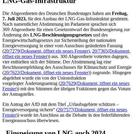
LNG
-Gas-Infrastruktur
Die Abgeordneten des Deutschen Bundestages haben am
Freitag,
7. Juli 2023,
für den Ausbau der
LNG
-Gas-Infrastruktur gestimmt.
Nach namentlicher Abstimmung im Parlament sprachen sich
369 Abgeordnete für einen Gesetzentwurf der Bundesregierung zur
Änderung des
LNG
-Beschleunigungsgesetzes
und des
Energiewirtschaftsgesetzes zur Sicherstellung der nationalen
Energieversorgung in einer vom Ausschuss geänderten Fassung
(
20/7279
(Dokument, öffnet ein neues Fenster)
,
20/7365
(Dokument,
öffnet ein neues Fenster)
) aus. 300 Abgeordnete votierten dagegen,
vier enthielten sich der Stimme. Der Abstimmung lag eine
Beschlussempfehlung des Ausschusses für Klimaschutz und Energie
(
20/7622
(Dokument, öffnet ein neues Fenster)
) zugrunde. Hingegen
abgelehnt wurde ein von der Unionsfraktion
vorgelegter Änderungsantrag (
20/7629
(Dokument, öffnet ein neues
Fenster)
) mit den Stimmen der übrigen Fraktionen gegen das Votum
der Antragsteller.
Ein Antrag der AfD mit dem Titel „Urlaubsgebiete schützen –
Energieversorgung sichern“ (
20/7577
(Dokument, öffnet ein neues
Fenster)
) wurde im Anschluss an die Debatte in den federführenden
Energieausschuss überwiesen.
„Einspeisung von
LNG
auch 2024