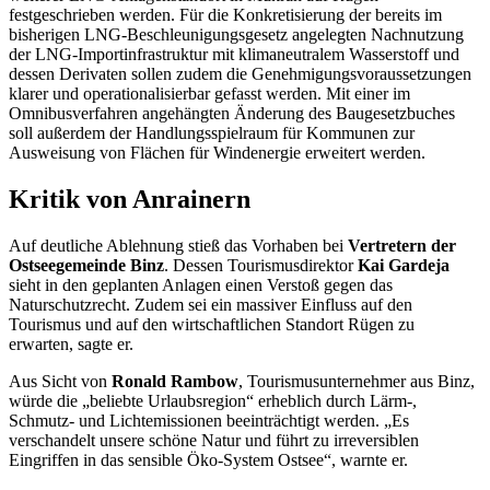
festgeschrieben werden. Für die Konkretisierung der bereits im
bisherigen
LNG
-Beschleunigungsgesetz angelegten Nachnutzung
der
LNG
-Importinfrastruktur mit klimaneutralem Wasserstoff und
dessen Derivaten sollen zudem die Genehmigungsvoraussetzungen
klarer und operationalisierbar gefasst werden. Mit einer im
Omnibusverfahren angehängten Änderung des Baugesetzbuches
soll außerdem der Handlungsspielraum für Kommunen zur
Ausweisung von Flächen für Windenergie erweitert werden.
Kritik von Anrainern
Auf deutliche Ablehnung stieß das Vorhaben bei
Vertretern der
Ostseegemeinde Binz
. Dessen Tourismusdirektor
Kai Gardeja
sieht in den geplanten Anlagen einen Verstoß gegen das
Naturschutzrecht. Zudem sei ein massiver Einfluss auf den
Tourismus und auf den wirtschaftlichen Standort Rügen zu
erwarten, sagte er.
Aus Sicht von
Ronald Rambow
, Tourismusunternehmer aus Binz,
würde die „beliebte Urlaubsregion“ erheblich durch Lärm-,
Schmutz- und Lichtemissionen beeinträchtigt werden. „Es
verschandelt unsere schöne Natur und führt zu irreversiblen
Eingriffen in das sensible Öko-System Ostsee“, warnte er.