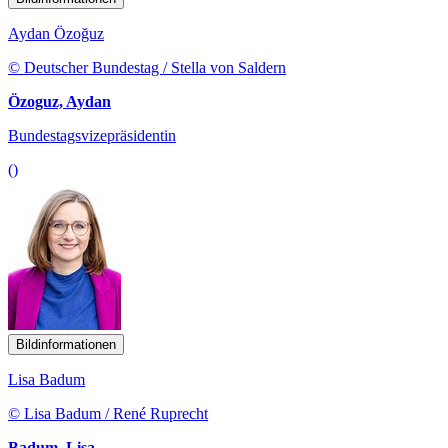
Aydan Özoğuz
© Deutscher Bundestag / Stella von Saldern
Özoguz, Aydan
Bundestagsvizepräsidentin
()
Bildinformationen
Lisa Badum
© Lisa Badum / René Ruprecht
Badum, Lisa