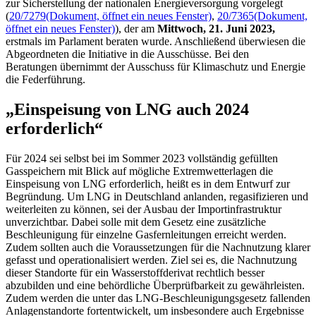
zur Sicherstellung der nationalen Energieversorgung vorgelegt
(
20/7279
(Dokument, öffnet ein neues Fenster)
,
20/7365
(Dokument,
öffnet ein neues Fenster)
), der am
Mittwoch, 21. Juni 2023,
erstmals im Parlament beraten wurde. Anschließend überwiesen die
Abgeordneten die Initiative in die Ausschüsse. Bei den
Beratungen übernimmt der Ausschuss für Klimaschutz und Energie
die Federführung.
„Einspeisung von
LNG
auch 2024
erforderlich“
Für 2024 sei selbst bei im Sommer 2023 vollständig gefüllten
Gasspeichern mit Blick auf mögliche Extremwetterlagen die
Einspeisung von
LNG
erforderlich, heißt es in dem Entwurf zur
Begründung. Um
LNG
in Deutschland anlanden, regasifizieren und
weiterleiten zu können, sei der Ausbau der Importinfrastruktur
unverzichtbar. Dabei solle mit dem Gesetz eine zusätzliche
Beschleunigung für einzelne Gasfernleitungen erreicht werden.
Zudem sollten auch die Voraussetzungen für die Nachnutzung klarer
gefasst und operationalisiert werden. Ziel sei es, die Nachnutzung
dieser Standorte für ein Wasserstoffderivat rechtlich besser
abzubilden und eine behördliche Überprüfbarkeit zu gewährleisten.
Zudem werden die unter das
LNG
-Beschleunigungsgesetz fallenden
Anlagenstandorte fortentwickelt, um insbesondere auch Ergebnisse