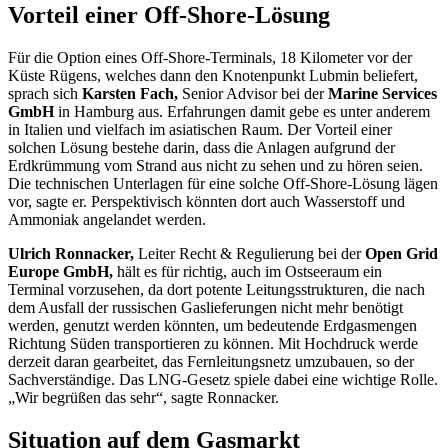
Vorteil einer
Off-Shore
-Lösung
Für die Option eines
Off-Shore-Terminals
, 18 Kilometer vor der
Küste Rügens, welches dann den Knotenpunkt Lubmin beliefert,
sprach sich
Karsten Fach,
Senior Advisor
bei der
Marine Services
GmbH
in Hamburg aus. Erfahrungen damit gebe es unter anderem
in Italien und vielfach im asiatischen Raum. Der Vorteil einer
solchen Lösung bestehe darin, dass die Anlagen aufgrund der
Erdkrümmung vom Strand aus nicht zu sehen und zu hören seien.
Die technischen Unterlagen für eine solche
Off-Shore
-Lösung lägen
vor, sagte er. Perspektivisch könnten dort auch Wasserstoff und
Ammoniak angelandet werden.
Ulrich Ronnacker,
Leiter Recht & Regulierung bei der
Open Grid
Europe
GmbH,
hält es für richtig, auch im Ostseeraum ein
Terminal
vorzusehen, da dort potente Leitungsstrukturen, die nach
dem Ausfall der russischen Gaslieferungen nicht mehr benötigt
werden, genutzt werden könnten, um bedeutende Erdgasmengen
Richtung Süden transportieren zu können. Mit Hochdruck werde
derzeit daran gearbeitet, das Fernleitungsnetz umzubauen, so der
Sachverständige. Das
LNG
-Gesetz spiele dabei eine wichtige Rolle.
„Wir begrüßen das sehr“, sagte Ronnacker.
Situation auf dem Gasmarkt