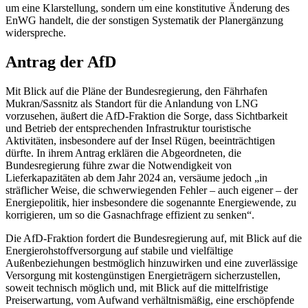
um eine Klarstellung, sondern um eine konstitutive Änderung des
EnWG handelt, die der sonstigen Systematik der Planergänzung
widerspreche.
Antrag der AfD
Mit Blick auf die Pläne der Bundesregierung, den Fährhafen
Mukran/Sassnitz als Standort für die Anlandung von
LNG
vorzusehen, äußert die AfD-Fraktion die Sorge, dass Sichtbarkeit
und Betrieb der entsprechenden Infrastruktur touristische
Aktivitäten, insbesondere auf der Insel Rügen, beeinträchtigen
dürfte. In ihrem Antrag erklären die Abgeordneten, die
Bundesregierung führe zwar die Notwendigkeit von
Lieferkapazitäten ab dem Jahr 2024 an, versäume jedoch „in
sträflicher Weise, die schwerwiegenden Fehler – auch eigener – der
Energiepolitik, hier insbesondere die sogenannte Energiewende, zu
korrigieren, um so die Gasnachfrage effizient zu senken“.
Die AfD-Fraktion fordert die Bundesregierung auf, mit Blick auf die
Energierohstoffversorgung auf stabile und vielfältige
Außenbeziehungen bestmöglich hinzuwirken und eine zuverlässige
Versorgung mit kostengünstigen Energieträgern sicherzustellen,
soweit technisch möglich und, mit Blick auf die mittelfristige
Preiserwartung, vom Aufwand verhältnismäßig, eine erschöpfende