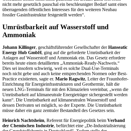
nicht mehr gesetzlich pauschal ein beschleunigter Bedarf samt eines
überragenden öffentlichen Interesses für den weiteren Neubau
fossiler Gasinfrastruktur festgestellt werden“.
Umrüstbarkeit auf Wasserstoff und
Ammoniak
Johann Killinger
, geschäftsführender Gesellschafter der
Hanseatic
Energy
Hub GmbH
, ging auf die geforderte Umrüstbarkeit der
Anlagen auf Wasserstoff und Ammoniak ein. Das Gesetz erfordere
bereits heute einen detaillierten „Ammoniak-
Ready
-Nachweis.“
Dies sei insofern schwierig, weil es solche
Dual-Use-Terminals
noch nicht gebe und auch keine entsprechenden Normen oder
Best-
Practice
existierten, sagte er.
Mario Ragwitz
, Leiter der Fraunhofer-
Einrichtung für Energieinfrastrukturen und Geothermie, hält die
neuen
LNG
-Terminals für mit den Klimazielen vereinbar, „wenn die
Umrüstbarkeit auf klimaneutrale Energieträger sichergestellt werden
kann“. Die Umrüstbarkeit auf klimaneutralen Wasserstoff und
dessen Derivaten sei möglich, so der Experte. Die Umrüstbarkeit
müsse daher ein ganz zentraler Bestandteil des Gesetzes sein.
Heinrich Nachtsheim
, Referent für Energiepolitik beim
Verband
der Chemischen Industrie
, befürchtet eine „De-Industrialisierung
der Grundstoffchemie in Deutschland“. Zudem stelle der