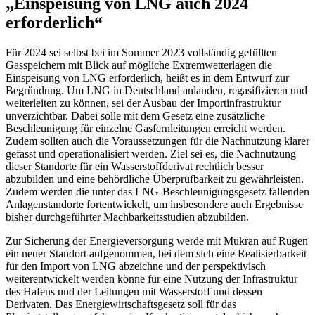
„Einspeisung von LNG auch 2024
erforderlich“
Für 2024 sei selbst bei im Sommer 2023 vollständig gefüllten
Gasspeichern mit Blick auf mögliche Extremwetterlagen die
Einspeisung von
LNG
erforderlich, heißt es in dem Entwurf zur
Begründung. Um
LNG
in Deutschland anlanden, regasifizieren und
weiterleiten zu können, sei der Ausbau der Importinfrastruktur
unverzichtbar. Dabei solle mit dem Gesetz eine zusätzliche
Beschleunigung für einzelne Gasfernleitungen erreicht werden.
Zudem sollten auch die Voraussetzungen für die Nachnutzung klarer
gefasst und operationalisiert werden. Ziel sei es, die Nachnutzung
dieser Standorte für ein Wasserstoffderivat rechtlich besser
abzubilden und eine behördliche Überprüfbarkeit zu gewährleisten.
Zudem werden die unter das
LNG
-Beschleunigungsgesetz fallenden
Anlagenstandorte fortentwickelt, um insbesondere auch Ergebnisse
bisher durchgeführter Machbarkeitsstudien abzubilden.
Zur Sicherung der Energieversorgung werde mit Mukran auf Rügen
ein neuer Standort aufgenommen, bei dem sich eine Realisierbarkeit
für den Import von
LNG
abzeichne und der perspektivisch
weiterentwickelt werden könne für eine Nutzung der Infrastruktur
des Hafens und der Leitungen mit Wasserstoff und dessen
Derivaten. Das Energiewirtschaftsgesetz soll für das