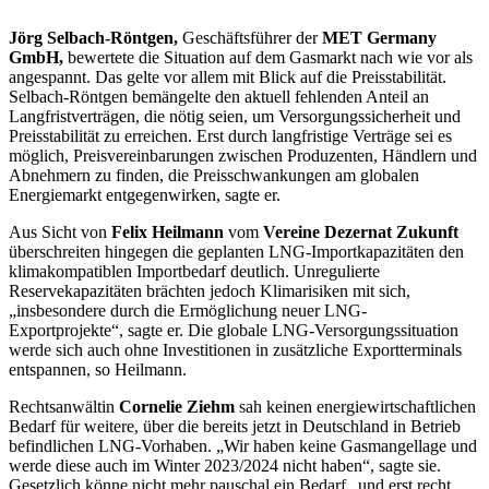
Jörg Selbach-Röntgen,
Geschäftsführer der
MET Germany
GmbH,
bewertete die Situation auf dem Gasmarkt nach wie vor als
angespannt. Das gelte vor allem mit Blick auf die Preisstabilität.
Selbach-Röntgen bemängelte den aktuell fehlenden Anteil an
Langfristverträgen, die nötig seien, um Versorgungssicherheit und
Preisstabilität zu erreichen. Erst durch langfristige Verträge sei es
möglich, Preisvereinbarungen zwischen Produzenten, Händlern und
Abnehmern zu finden, die Preisschwankungen am globalen
Energiemarkt entgegenwirken, sagte er.
Aus Sicht von
Felix Heilmann
vom
Vereine Dezernat Zukunft
überschreiten hingegen die geplanten
LNG
-Importkapazitäten den
klimakompatiblen Importbedarf deutlich. Unregulierte
Reservekapazitäten brächten jedoch Klimarisiken mit sich,
„insbesondere durch die Ermöglichung neuer
LNG
-
Exportprojekte“, sagte er. Die globale
LNG
-Versorgungssituation
werde sich auch ohne Investitionen in zusätzliche Exportterminals
entspannen, so Heilmann.
Rechtsanwältin
Cornelie Ziehm
sah keinen energiewirtschaftlichen
Bedarf für weitere, über die bereits jetzt in Deutschland in Betrieb
befindlichen
LNG
-Vorhaben. „Wir haben keine Gasmangellage und
werde diese auch im Winter 2023/2024 nicht haben“, sagte sie.
Gesetzlich könne nicht mehr pauschal ein Bedarf „und erst recht