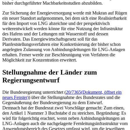
bisher durchgeführter Machbarkeitsstudien abzubilden.
Zur Sicherung der Energieversorgung werde mit Mukran auf Rügen
ein neuer Standort aufgenommen, bei dem sich eine Realisierbarkeit
für den Import von
LNG
abzeichne und der perspektivisch
weiterentwickelt werden könne für eine Nutzung der Infrastruktur
des Hafens und der Leitungen mit Wasserstoff und dessen
Derivaten. Das Energiewirtschaftsgesetz soll für das
Planfeststellungsverfahren eine Konkretisierung der bisher schon
angelegten Zulassung von Anbindungsleitungen für
LNG
-Anlagen
erhalten. Ferner werde zur Beschleunigung von Verfahren die
Möglichkeit zur Konzentration erweitert.
Stellungnahme der Länder zum
Regierungsentwurf
Die Bundesregierung unterrichtet (
20/7365
(Dokument, öffnet ein
neues Fenster)
) über die Stellungnahme des Bundesrates und die
Gegenäußerung der Bundesregierung zu dem Entwurf.
Demnach hat der Bundesrat zwei Vorschläge gemacht: Zum einen,
den Artikel 1 Nummer 3 Buchstabe d zu streichen. Begründung: Es
wird für folgerichtig erachtet, wenn neben Anbindungsleitungen an
LNG
-Anlagen auch die nachgelagerte Fernleitungsinfrastruktur vom
Anwendungsbereich des Gesetzes umfasst wird, um die jeweiligen