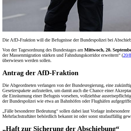
Die AfD-Fraktion will die Befugnisse der Bundespolizei bei Abschiebu
Von der Tagesordnung des Bundestages am
Mittwoch, 20. Septemb
der Massenmigration stärken und Fahndungskorridor erweitern“ (
20/
überwiesen werden sollen.
Antrag der AfD-Fraktion
Die Abgeordneten verlangen von der Bundesregierung, eine zukünftige
Gesetzespakete aufzuteilen, um damit auch die Chance einer Akzepta
die Einräumung einer Befugnis vorsehen, vollziehbar ausreisepflichti
der Bundespolizei wie etwa an Bahnhöfen oder Flughäfen aufgegriff
„Fälle besonderer Bedeutung“ sollen dabei laut Vorlage insbesondere 
Mehrfachstraftäter behördlich bekannt ist oder sonst strafauffällig gew
„Haft zur Sicherung der Abschiebung“