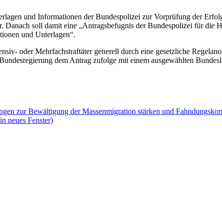
erlagen und Informationen der Bundespolizei zur Vorprüfung der Erfolg
er. Danach soll damit eine „Antragsbefugnis der Bundespolizei für die
tionen und Unterlagen“.
Intensiv- oder Mehrfachstraftäter generell durch eine gesetzliche Regela
Bundesregierung dem Antrag zufolge mit einem ausgewählten Bundeslan
ungen zur Bewältigung der Massenmigration stärken und Fahndungskorr
in neues Fenster)