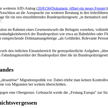
en weiteren AfD-Antrag (
20/8156
(Dokument, öffnet ein neues Fenster)
nschluss an die Aussprache zur weiteren Beratung in den federführen
ge für ein neu einzuführendes Bundespolizeigesetz „in thematisch und g
“.
ion im Rahmen eines Gesetzentwurfs die Befugnis vorsehen, vollziehbar 
ständigkeitsbereich der Bundespolizei wie etwa an Bahnhöfen oder Fl
 entsprechende Drittstaatsangehörige „als Gefährder, Relevante Person 
rfs den örtlichen Einsatzbereich für grenzpolizeiliche Aufgaben „über 
n Fahndungskorridor der Bundespolizei über die im Bundespolizeigeset
andes
 „desaströse“ Migrationspolitik vor. Dabei erlebe man keinen Kontrollv
e von Migranten bei weitem überschritten.
r gegen eine Obergrenze. Gebraucht werde die „Festung Europa“ zur S
ichtsvergessen