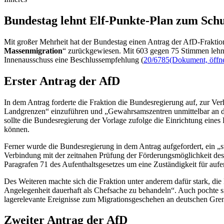
Bundestag lehnt Elf-Punkte-Plan zum Sch
Mit großer Mehrheit hat der Bundestag einen Antrag der AfD-Fraktio
Massenmigration
“ zurückgewiesen. Mit 603 gegen 75 Stimmen lehn
Innenausschuss eine Beschlussempfehlung (
20/6785
(Dokument, öffne
Erster Antrag der AfD
In dem Antrag forderte die Fraktion die Bundesregierung auf, zur Ver
Landgrenzen“ einzuführen und „Gewahrsamszentren unmittelbar an de
sollte die Bundesregierung der Vorlage zufolge die Einrichtung eine
können.
Ferner wurde die Bundesregierung in dem Antrag aufgefordert, ein „s
Verbindung mit der zeitnahen Prüfung der Förderungsmöglichkeit des
Paragrafen 71 des Aufenthaltsgesetzes um eine Zuständigkeit für au
Des Weiteren machte sich die Fraktion unter anderem dafür stark, di
Angelegenheit dauerhaft als Chefsache zu behandeln“. Auch pochte sie
lagerelevante Ereignisse zum Migrationsgeschehen an deutschen Gren
Zweiter Antrag der AfD