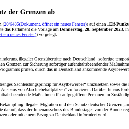
utz der Grenzen ab
n (
20/6485
(Dokument, öffnet ein neues Fenster)
) auf einen „
Elf-Punkt
te das Parlament die Vorlage am
Donnerstag, 28. September 2023
, i
t ein neues Fenster)
) vorgelegt.
hinderung illegaler Grenzübertritte nach Deutschland „sofortige tempo
n Grenzen zur Sicherung sofortiger aufenthaltsbeendender Maßnahmen
s Programms prüfen, durch das in Deutschland ankommende Asylbewerber 
trenges Sachleistungsprinzip für Asylbewerber“ umzusetzen sowie die 
 Ausbaus von Abschiebehaftplätzen“ zu forcieren. Darüber hinaus forde
fenthaltsbeendende Maßnahmen für aufgegriffene Personen im Zuständig
e Bekämpfung illegaler Migration und den Schutz deutscher Grenzen „u
 darauf, dass der Innenausschuss des Bundestages von der Bundesregier
zen oder mit einem Bezug zu Deutschland informiert wird.