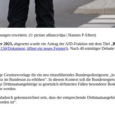
ngen erweitern. (© picture alliance/dpa | Hannes P Albert)
er 2023,
abgesetzt wurde ein Antrag der AfD-Fraktion mit dem Titel „
B
8156
(Dokument, öffnet ein neues Fenster)
). Nach 40-minütiger Debatte
 Gesetzesvorlage für ein neu einzuführendes Bundespolizeigesetz „in 
nz im Bundesrat zu erhöhen“. In diesem Kontext soll die Bundesregie
ge Drittstaatsangehörige in gesetzlich definierten Fällen besonderer B
en werden.
dadurch gekennzeichnet sein, dass der entsprechende Drittstaatsangehör
orden ist“.