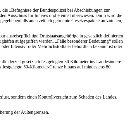
), die „Befugnisse der Bundespolizei bei Abschiebungen zur
den Ausschuss für Inneres und Heimat überwiesen. Darin wird die
egebenenfalls auch zeitlich getrennte Gesetzespakete aufzuteilen,
ausreisepflichtige Drittstaatsangehörige in gesetzlich definierten
ughäfen aufgegriffen werden. „Fälle besonderer Bedeutung“ sollen
oder Intensiv- oder Mehrfachstraftäter behördlich bekannt ist oder
die derzeit gesetzlich festgelegten 30 Kilometer ins Landesinnere
z festgelegte 50-Kilometer-Grenze hinaus auf mindestens 80
erlust, sondern einen Kontrollverzicht zum Schaden des Landes.
icherung der Außengrenzen.