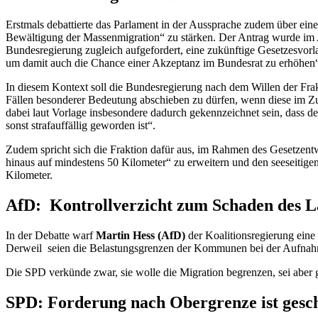
Erstmals debattierte das Parlament in der Aussprache zudem über ein
Bewältigung der Massenmigration“ zu stärken. Der Antrag wurde im A
Bundesregierung zugleich aufgefordert, eine zukünftige Gesetzesvorla
um damit auch die Chance einer Akzeptanz im Bundesrat zu erhöhen
In diesem Kontext soll die Bundesregierung nach dem Willen der Frakt
Fällen besonderer Bedeutung abschieben zu dürfen, wenn diese im Zu
dabei laut Vorlage insbesondere dadurch gekennzeichnet sein, dass der
sonst strafauffällig geworden ist“.
Zudem spricht sich die Fraktion dafür aus, im Rahmen des Gesetzentwu
hinaus auf mindestens 50 Kilometer“ zu erweitern und den seeseitige
Kilometer.
AfD: Kontrollverzicht zum Schaden des L
In der Debatte warf
Martin Hess (AfD)
der Koalitionsregierung eine
Derweil seien die Belastungsgrenzen der Kommunen bei der Aufnahm
Die SPD verkünde zwar, sie wolle die Migration begrenzen, sei abe
SPD: Forderung nach Obergrenze ist gesch