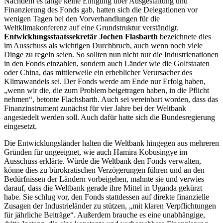
Nachdem es lange keine Einigung über Ausgestaltung und
Finanzierung des Fonds gab, hatten sich die Delegationen vor
wenigen Tagen bei den Vorverhandlungen für die
Weltklimakonferenz auf eine Grundstruktur verständigt.
Entwicklungsstaatssekretär Jochen Flasbarth
bezeichnete dies
im Ausschuss als wichtigen Durchbruch, auch wenn noch viele
Dinge zu regeln seien. So sollten nun nicht nur die Industrienationen
in den Fonds einzahlen, sondern auch Länder wie die Golfstaaten
oder China, das mittlerweile ein erheblicher Verursacher des
Klimawandels sei. Der Fonds werde am Ende nur Erfolg haben,
„wenn wir die, die zum Problem beigetragen haben, in die Pflicht
nehmen“, betonte Flachsbarth. Auch sei vereinbart worden, dass das
Finanzinstrument zunächst für vier Jahre bei der Weltbank
angesiedelt werden soll. Auch dafür hatte sich die Bundesregierung
eingesetzt.
Die Entwicklungsländer halten die Weltbank hingegen aus mehreren
Gründen für ungeeignet, wie auch Hamira Kobusingye im
Ausschuss erklärte. Würde die Weltbank den Fonds verwalten,
könne dies zu bürokratischen Verzögerungen führen und an den
Bedürfnissen der Ländern vorbeigehen, mahnte sie und verwies
darauf, dass die Weltbank gerade ihre Mittel in Uganda gekürzt
habe. Sie schlug vor, den Fonds stattdessen auf direkte finanzielle
Zusagen der Industrieländer zu stützen, „mit klaren Verpflichtungen
für jährliche Beiträge“. Außerdem brauche es eine unabhängige,