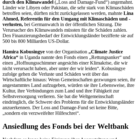
durch den Klimawandel
(„
Loss and Damage-Fund
“) angemahnt.
Länder wie Libyen oder Pakistan, die sehr stark von Klimaschäden
betroffen seien, dürften nicht zurückgelassen werden, mahnte
Lina
Ahmed, Referentin für den Umgang mit Klimaschäden und -
verlusten,
bei
Germanwatch
in der öffentlichen Sitzung. Die
Verursacher des Klimawandels müssten für die Schäden zahlen.
Den Finanzierungsbedarf der Entwicklungsländer bezifferte sie auf
500 bis 800 Milliarden US-Dollar.
Hamira Kobusingye
von der Organisation
„
Climate Justice
Africa
“
in Uganda nannte den Fonds einen „Rettungsanker“ und
einen „Hoffnungsschimmer angesichts einer Klimakrise, die wir
nicht verursacht haben, aber unter der wir leiden“. Kobusingye
zufolge gehen die Verluste und Schäden weit über das
Wirtschaftliche hinaus: Wenn Gemeinschaften gezwungen seien, ihr
angestammtes Land aufzugeben, würden sie ihre Lebensweise, ihre
Kultur, ihre Verbindungen zum Land und ihre Fähigkeit zur
Selbstversorgung verlieren. Sie bat die Weltgemeinschaft
eindringlich, die Schwere des Problems für die Entwicklungsländer
anzuerkennen. Der Loss and Damage-Fund sei keine Bitte,
„sondern ein verzweifelter Hilfeschrei“.
Ansiedlung des Fonds bei der Weltbank