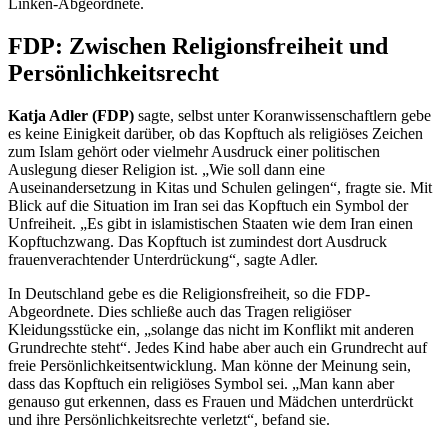
Linken-Abgeordnete.
FDP: Zwischen Religionsfreiheit und
Persönlichkeitsrecht
Katja Adler (FDP)
sagte, selbst unter Koranwissenschaftlern gebe
es keine Einigkeit darüber, ob das Kopftuch als religiöses Zeichen
zum Islam gehört oder vielmehr Ausdruck einer politischen
Auslegung dieser Religion ist. „Wie soll dann eine
Auseinandersetzung in Kitas und Schulen gelingen“, fragte sie. Mit
Blick auf die Situation im Iran sei das Kopftuch ein Symbol der
Unfreiheit. „Es gibt in islamistischen Staaten wie dem Iran einen
Kopftuchzwang. Das Kopftuch ist zumindest dort Ausdruck
frauenverachtender Unterdrückung“, sagte Adler.
In Deutschland gebe es die Religionsfreiheit, so die FDP-
Abgeordnete. Dies schließe auch das Tragen religiöser
Kleidungsstücke ein, „solange das nicht im Konflikt mit anderen
Grundrechte steht“. Jedes Kind habe aber auch ein Grundrecht auf
freie Persönlichkeitsentwicklung. Man könne der Meinung sein,
dass das Kopftuch ein religiöses Symbol sei. „Man kann aber
genauso gut erkennen, dass es Frauen und Mädchen unterdrückt
und ihre Persönlichkeitsrechte verletzt“, befand sie.