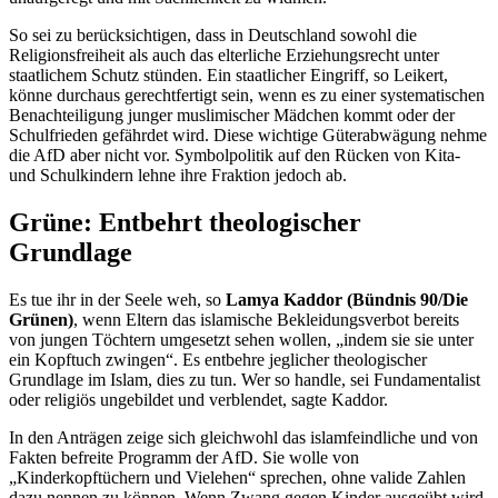
So sei zu berücksichtigen, dass in Deutschland sowohl die
Religionsfreiheit als auch das elterliche Erziehungsrecht unter
staatlichem Schutz stünden. Ein staatlicher Eingriff, so Leikert,
könne durchaus gerechtfertigt sein, wenn es zu einer systematischen
Benachteiligung junger muslimischer Mädchen kommt oder der
Schulfrieden gefährdet wird. Diese wichtige Güterabwägung nehme
die AfD aber nicht vor. Symbolpolitik auf den Rücken von Kita-
und Schulkindern lehne ihre Fraktion jedoch ab.
Grüne: Entbehrt theologischer
Grundlage
Es tue ihr in der Seele weh, so
Lamya Kaddor (Bündnis 90/Die
Grünen)
, wenn Eltern das islamische Bekleidungsverbot bereits
von jungen Töchtern umgesetzt sehen wollen, „indem sie sie unter
ein Kopftuch zwingen“. Es entbehre jeglicher theologischer
Grundlage im Islam, dies zu tun. Wer so handle, sei Fundamentalist
oder religiös ungebildet und verblendet, sagte Kaddor.
In den Anträgen zeige sich gleichwohl das islamfeindliche und von
Fakten befreite Programm der AfD. Sie wolle von
„Kinderkopftüchern und Vielehen“ sprechen, ohne valide Zahlen
dazu nennen zu können. Wenn Zwang gegen Kinder ausgeübt wird,