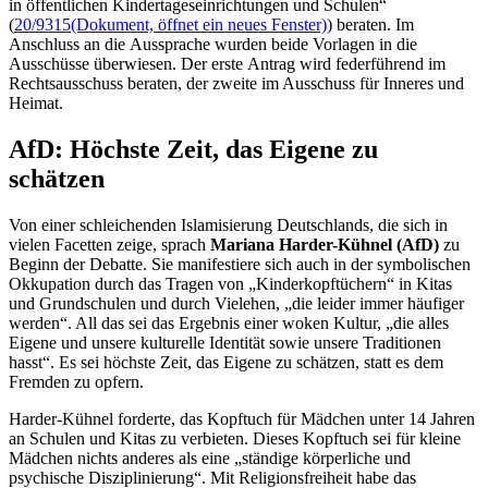
in öffentlichen Kindertageseinrichtungen und Schulen“
(
20/9315
(Dokument, öffnet ein neues Fenster)
) beraten. Im
Anschluss an die Aussprache wurden beide Vorlagen in die
Ausschüsse überwiesen. Der erste Antrag wird federführend im
Rechtsausschuss beraten, der zweite im Ausschuss für Inneres und
Heimat.
AfD: Höchste Zeit, das Eigene zu
schätzen
Von einer schleichenden Islamisierung Deutschlands, die sich in
vielen Facetten zeige, sprach
Mariana Harder-Kühnel (AfD)
zu
Beginn der Debatte. Sie manifestiere sich auch in der symbolischen
Okkupation durch das Tragen von „Kinderkopftüchern“ in Kitas
und Grundschulen und durch Vielehen, „die leider immer häufiger
werden“. All das sei das Ergebnis einer
woken
Kultur, „die alles
Eigene und unsere kulturelle Identität sowie unsere Traditionen
hasst“. Es sei höchste Zeit, das Eigene zu schätzen, statt es dem
Fremden zu opfern.
Harder-Kühnel forderte, das Kopftuch für Mädchen unter 14 Jahren
an Schulen und Kitas zu verbieten. Dieses Kopftuch sei für kleine
Mädchen nichts anderes als eine „ständige körperliche und
psychische Disziplinierung“. Mit Religionsfreiheit habe das