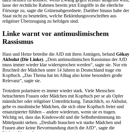
lasse der rechtliche Rahmen bereits jetzt Eingriffe in die elterliche
Fürsorge zu, sagte die Grünenabgeordnete. Darüber hinaus habe der
Staat nicht zu beurteilen, welche Bekleidungsvorschriften aus
religiöser Überzeugung zu befolgen sind.
Linke warnt vor antimuslimischem
Rassismus
Hass und Hetze betreibe die AfD mit ihren Anträgen, befand
Gökay
Akbulut (Die Linke)
. „Dem antimuslimischen Rassismus der AfD
muss immer wieder klar widersprochen werden“, sagte sie. Nur ein
Bruchteil der Mädchen unter 14 Jahren in Deutschland trage ein
Kopftuch. „Das Thema hat im Alltag also keine besonders große
Relevanz“, sagte sie.
Trotzdem polarisiere es immer wieder stark. Viele Menschen
betrachteten Frauen oder Mädchen mit Kopftuch per se als Opfer
männlicher oder religiöser Unterdrückung. Tatsächlich, so Akbulut,
gebe es muslimische Mädchen, die sich ohne Kopftuch freier und
emanzipierter fühlten – andere wiederum, wenn sie es tragen.
Wichtig sei, dass das Kindeswohl und die Selbstbestimmung im
Mittelpunkt stehen. „Deshalb brauchen wir starke Mädchen und
Frauen aber keine Bevormundung durch die AfD“, sagte die