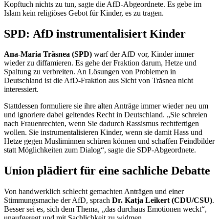
Kopftuch nichts zu tun, sagte die AfD-Abgeordnete. Es gebe im
Islam kein religiöses Gebot für Kinder, es zu tragen.
SPD: AfD instrumentalisiert Kinder
Ana-Maria
Trăsnea
(SPD)
warf der AfD vor, Kinder immer
wieder zu diffamieren. Es gehe der Fraktion darum, Hetze und
Spaltung zu verbreiten. An Lösungen von Problemen in
Deutschland ist die AfD-Fraktion aus Sicht von Trăsnea nicht
interessiert.
Stattdessen formuliere sie ihre alten Anträge immer wieder neu um
und ignoriere dabei geltendes Recht in Deutschland. „Sie schreien
nach Frauenrechten, wenn Sie dadurch Rassismus rechtfertigen
wollen. Sie instrumentalisieren Kinder, wenn sie damit Hass und
Hetze gegen Musliminnen schüren können und schaffen Feindbilder
statt Möglichkeiten zum Dialog“, sagte die SDP-Abgeordnete.
Union plädiert für eine sachliche Debatte
Von handwerklich schlecht gemachten Anträgen und einer
Stimmungsmache der AfD, sprach
Dr. Katja Leikert (CDU/CSU)
.
Besser sei es, sich dem Thema, „das durchaus Emotionen weckt“,
unaufgeregt und mit Sachlichkeit zu widmen.