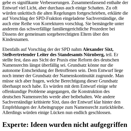
gebe es signifikante Verbesserungen. Zusammenfassend enthalte der
Entwurf viel Licht, aber durchaus auch einige Schatten. Zu oft
würden unkritisch die alten Regelungen fortgeschrieben, erklärte die
auf Vorschlag der SPD-Fraktion eingeladene Sachverständige, die
auch eine Reihe von Korrekturen vorschlug. Sie bemängelte unter
anderem das schwerfällige familiengerichtliche Prozedere bei
Dissens der gemeinsam sorgeberechtigten Eltern über den
Kindesnamen.
Ebenfalls auf Vorschlag der der SPD nahm
Alexander Sixt,
Stellvertretender Leiter des Standesamts Nürnberg,
teil. Er
stellte fest, dass aus Sicht der Praxis eine Reform des deutschen
Namensrechts längst überfällig sei. Grundsatz könne nur die
autonome Entscheidung der Betroffenen sein. Dem Entwurf liege
noch immer der Grundsatz der Namenskontinuität zugrunde. Man
müsse sich aber fragen, welche Berechtigung dieser Grundsatz
überhaupt noch habe. Es würden mit dem Entwurf einige sehr
offenkundige Probleme angegangen, die Konstruktion des
deutschen Namensrechts werde aber beibehalten. Wie andere
Sachverständige kritisierte Sixt, dass der Entwurf klar hinter den
Empfehlungen der Arbeitsgruppe zum Namensrecht zurückbleibe.
Allerdings würden einige Lücken nun endlich geschlossen.
Experte: Ideen wurden nicht aufgegriffen