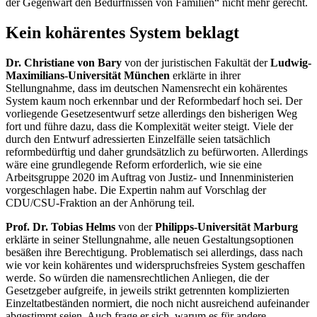
der Gegenwart den Bedürfnissen von Familien“ nicht mehr gerecht.
Kein kohärentes System beklagt
Dr. Christiane von Bary
von der juristischen Fakultät der
Ludwig-
Maximilians-Universität München
erklärte in ihrer
Stellungnahme, dass im deutschen Namensrecht ein kohärentes
System kaum noch erkennbar und der Reformbedarf hoch sei. Der
vorliegende Gesetzesentwurf setze allerdings den bisherigen Weg
fort und führe dazu, dass die Komplexität weiter steigt. Viele der
durch den Entwurf adressierten Einzelfälle seien tatsächlich
reformbedürftig und daher grundsätzlich zu befürworten. Allerdings
wäre eine grundlegende Reform erforderlich, wie sie eine
Arbeitsgruppe 2020 im Auftrag von Justiz- und Innenministerien
vorgeschlagen habe. Die Expertin nahm auf Vorschlag der
CDU/CSU-Fraktion an der Anhörung teil.
Prof. Dr. Tobias Helms
von der
Philipps-Universität Marburg
erklärte in seiner Stellungnahme, alle neuen Gestaltungsoptionen
besäßen ihre Berechtigung. Problematisch sei allerdings, dass nach
wie vor kein kohärentes und widerspruchsfreies System geschaffen
werde. So würden die namensrechtlichen Anliegen, die der
Gesetzgeber aufgreife, in jeweils strikt getrennten komplizierten
Einzeltatbeständen normiert, die noch nicht ausreichend aufeinander
abgestimmt seien. Auch frage er sich, warum es für andere