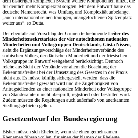
dem bisherigen komplexen System weitere Komponenten hinzu, die
für deutlich mehr Komplexität sorgten. Mit dem Entwurf baue das
deutsche Namensrecht, was Umfang und Komplexität anbelange,
„auch international seinen traurigen, unangefochtenen Spitzenplatz
weiter aus“, so Dutta.
Der ebenfalls auf Vorschlag der Grünen teilnehmende
Leiter des
Minderheitensekretariates der vier autochthonen nationalen
Minderheiten und Volksgruppen Deutschlands, Gösta Nissen
,
sieht die Ergänzungsvorschläge der Minderheitenverbände des
sorbischen Volkes, der dänischen Minderheit und der friesischen
Volksgruppe im Entwurf weitgehend berücksichtigt. Dennoch
reiche aus Sicht der Verbände vor allem die Beachtung der
Bekenntnisfreiheit bei der Umsetzung des Gesetzes in der Praxis
nicht aus. Es müsse künftig sichergestellt werden, dass die
Bekenntnisfreiheit gewahrt wird und die Zugehörigkeit von
Antragstellenden zu einer nationalen Minderheit oder Volksgruppe
von Standesämtern nicht überprüft, registriert oder bestritten wird.
Zudem müssten die Regelungen auch außerhalb von anerkannten
Siedlungsgebieten gelten.
Gesetzentwurf der Bundesregierung
Bisher müssen sich Eheleute, wenn sie einen gemeinsamen
Ehenamen führen wollen, für einen der Namen der Eheleute