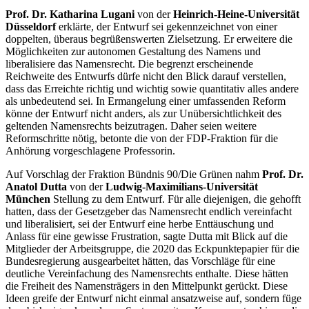
Prof. Dr. Katharina Lugani
von der
Heinrich-Heine-Universität
Düsseldorf
erklärte, der Entwurf sei gekennzeichnet von einer
doppelten, überaus begrüßenswerten Zielsetzung. Er erweitere die
Möglichkeiten zur autonomen Gestaltung des Namens und
liberalisiere das Namensrecht. Die begrenzt erscheinende
Reichweite des Entwurfs dürfe nicht den Blick darauf verstellen,
dass das Erreichte richtig und wichtig sowie quantitativ alles andere
als unbedeutend sei. In Ermangelung einer umfassenden Reform
könne der Entwurf nicht anders, als zur Unübersichtlichkeit des
geltenden Namensrechts beizutragen. Daher seien weitere
Reformschritte nötig, betonte die von der FDP-Fraktion für die
Anhörung vorgeschlagene Professorin.
Auf Vorschlag der Fraktion Bündnis 90/Die Grünen nahm
Prof. Dr.
Anatol Dutta
von der
Ludwig-Maximilians-Universität
München
Stellung zu dem Entwurf. Für alle diejenigen, die gehofft
hatten, dass der Gesetzgeber das Namensrecht endlich vereinfacht
und liberalisiert, sei der Entwurf eine herbe Enttäuschung und
Anlass für eine gewisse Frustration, sagte Dutta mit Blick auf die
Mitglieder der Arbeitsgruppe, die 2020 das Eckpunktepapier für die
Bundesregierung ausgearbeitet hätten, das Vorschläge für eine
deutliche Vereinfachung des Namensrechts enthalte. Diese hätten
die Freiheit des Namensträgers in den Mittelpunkt gerückt. Diese
Ideen greife der Entwurf nicht einmal ansatzweise auf, sondern füge