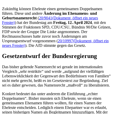
Zukünftig können Eheleute einen gemeinsamen Doppelnamen
führen. Diese und andere
Änderung im Ehenamens- und
Geburtsnamenrecht
(
20/9041
(Dokument, öffnet ein neues
Fenster)
) hat der Bundestag am
Freitag, 12. April 2024
, mit den
Stimmen der Fraktionen SPD, CDU/CSU, Bündnis 90/Die Grünen,
FDP sowie der Gruppe Die Linke angenommen. Der
Rechtsausschusses hatte zuvor noch Änderungen am
Ursprungsentwurf vorgenommen (
20/10997
(Dokument, öffnet ein
neues Fenster)
). Die AfD stimmte gegen das Gesetz.
Gesetzentwurf der Bundesregierung
Das bisher geltende Namensrecht sei gerade im internationalen
Vergleich „sehr restriktiv“ und werde „aufgrund der vielfältigen
Lebenswirklichkeit der Gegenwart den Bedürfnissen von Familien“
nicht mehr gerecht, heißt es im Gesetzestext zur Begründung. Ziel
sei es daher gewesen, das Namensrecht „maßvoll“ zu liberalisieren.
Konkret bedeutet das unter anderem die Einführung „echter
Doppelnamen“. Bisher mussten sich Eheleute, wenn sie einen
gemeinsamen Ehenamen führen wollten, für einen Namen der
Eheleute entscheiden. Lediglich einem Ehepartner war es erlaubt,
seinen bisherigen Namen als Begleitnamen hinzuzufügen. Mit der