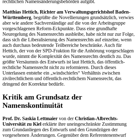
rechtlichen Namensänderungsbehörden aufgibt.
Matthias Hettich, Richter am Verwaltungsgerichtshof Baden-
Württemberg
, begrüßte die Novellierungen grundsätzlich, verwies
aber wie andere Sachverständige auf die von der Arbeitsgruppe
vorgeschlagenen Reform-Eckpunkte. Dass eine grundhafte
Neuregelung des Namensrechts ausbleibe, habe nicht nur zur Folge,
dass sich die Liberalisierung des Namensrechts auf einzelne, wenn
auch durchaus bedeutende Teilbereiche beschränke. Auch für
Hettich, der von der SPD-Fraktion für die Anhörung vorgeschlagen
wurde, nimmt die Komplexität des Namensrechts deutlich zu. Das
größte Versäumnis des Entwurfs ist laut Hettich, das öffentlich-
rechtliche Namensrecht nicht zu reformieren. Durch dieses
Unterlassen entstehe ein „windschiefes“ Verhältnis zwischen
zivilrechtlichem und öffentlich-rechtlichem Namensrecht, das
dringend der Korrektur bedürfe.
Kritik am Grundsatz der
Namenskontinuität
Prof. Dr. Saskia Lettmaier
von der
Christian-Albrechts-
Universität zu Kiel
erklärte ihre uneingeschränkte Zustimmung
zum Grundanliegen des Entwurfs und den Grundzügen der
vorgesehenen Änderungen. Gegenüber dem Referentenentwurf