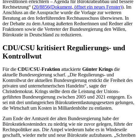
Investitionen erleichtern – Agenda für Bürokratieabbau und bessere
Rechtsetzung“ (
20/8856
(Dokument, öffnet ein neues Fenster)
). Im
Anschluss an die Aussprache wurde die Vorlage zur weiteren
Beratung an den federführenden Rechtsausschuss überwiesen. In
der Debatte zu dem Antrag äußerten Rednerinnen und Redner aller
Fraktionen sowie die Vertreter der Bundesregierung den Willen,
Bürokratie in Deutschland zu reduzieren.
CDU/CSU kritisiert Regulierungs- und
Kontrollwut
Für die
CDU/CSU-Fraktion
attackierte
Günter Krings
die
aktuelle Bundesregierung scharf. „Die Regulierungs- und
Kontrollwut der aktuellen Bundesregierung erstickt die Freiheit des
privaten und unternehmerischen Handelns“, sagte der
Christdemokrat. Krings stellte dem die Leistung der Unions-
geführten Bundesregierung zwischen 2005 und 2021 entgegen. Es
sei mit drei umfangreichen Bürokratieentlastungsgesetzen gelungen,
die Wirtschaft um Kosten in Milliardenhöhe zu entlasten.
Zum Ende der Amtszeit der alten Bundesregierung habe der
Bürokratiekostenindex zu niedrig wie nie zuvor gelegen, führte der
Rechtspolitiker aus. Die Ampel wiederum habe es in Windeseile
geschafft, wieder mehr und neue Bürokratie aufzubauen. „Schreiben