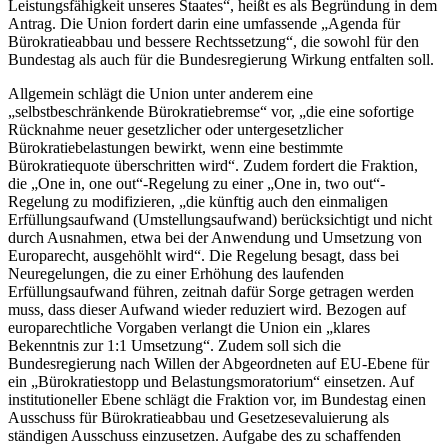
Leistungsfähigkeit unseres Staates“, heißt es als Begründung in dem
Antrag. Die Union fordert darin eine umfassende „Agenda für
Bürokratieabbau und bessere Rechtssetzung“, die sowohl für den
Bundestag als auch für die Bundesregierung Wirkung entfalten soll.
Allgemein schlägt die Union unter anderem eine
„selbstbeschränkende Bürokratiebremse“ vor, „die eine sofortige
Rücknahme neuer gesetzlicher oder untergesetzlicher
Bürokratiebelastungen bewirkt, wenn eine bestimmte
Bürokratiequote überschritten wird“. Zudem fordert die Fraktion,
die „
One in, one out
“-Regelung zu einer „
One in, two out
“-
Regelung zu modifizieren, „die künftig auch den einmaligen
Erfüllungsaufwand (Umstellungsaufwand) berücksichtigt und nicht
durch Ausnahmen, etwa bei der Anwendung und Umsetzung von
Europarecht, ausgehöhlt wird“. Die Regelung besagt, dass bei
Neuregelungen, die zu einer Erhöhung des laufenden
Erfüllungsaufwand führen, zeitnah dafür Sorge getragen werden
muss, dass dieser Aufwand wieder reduziert wird. Bezogen auf
europarechtliche Vorgaben verlangt die Union ein „klares
Bekenntnis zur 1:1 Umsetzung“. Zudem soll sich die
Bundesregierung nach Willen der Abgeordneten auf EU-Ebene für
ein „Bürokratiestopp und Belastungsmoratorium“ einsetzen. Auf
institutioneller Ebene schlägt die Fraktion vor, im Bundestag einen
Ausschuss für Bürokratieabbau und Gesetzesevaluierung als
ständigen Ausschuss einzusetzen. Aufgabe des zu schaffenden