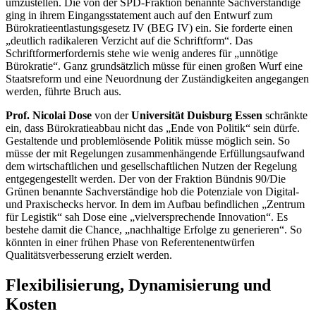
umzustellen. Die von der SPD-Fraktion benannte Sachverständige
ging in ihrem Eingangsstatement auch auf den Entwurf zum
Bürokratieentlastungsgesetz IV (BEG IV) ein. Sie forderte einen
„deutlich radikaleren Verzicht auf die Schriftform“. Das
Schriftformerfordernis stehe wie wenig anderes für „unnötige
Bürokratie“. Ganz grundsätzlich müsse für einen großen Wurf eine
Staatsreform und eine Neuordnung der Zuständigkeiten angegangen
werden, führte Bruch aus.
Prof. Nicolai Dose
von der
Universität Duisburg Essen
schränkte
ein, dass Bürokratieabbau nicht das „Ende von Politik“ sein dürfe.
Gestaltende und problemlösende Politik müsse möglich sein. So
müsse der mit Regelungen zusammenhängende Erfüllungsaufwand
dem wirtschaftlichen und gesellschaftlichen Nutzen der Regelung
entgegengestellt werden. Der von der Fraktion Bündnis 90/Die
Grünen benannte Sachverständige hob die Potenziale von Digital-
und Praxischecks hervor. In dem im Aufbau befindlichen „Zentrum
für Legistik“ sah Dose eine „vielversprechende Innovation“. Es
bestehe damit die Chance, „nachhaltige Erfolge zu generieren“. So
könnten in einer frühen Phase von Referentenentwürfen
Qualitätsverbesserung erzielt werden.
Flexibilisierung, Dynamisierung und
Kosten