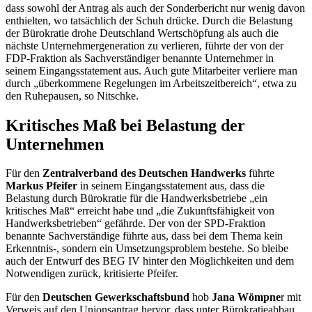
dass sowohl der Antrag als auch der Sonderbericht nur wenig davon
enthielten, wo tatsächlich der Schuh drücke. Durch die Belastung
der Bürokratie drohe Deutschland Wertschöpfung als auch die
nächste Unternehmergeneration zu verlieren, führte der von der
FDP-Fraktion als Sachverständiger benannte Unternehmer in
seinem Eingangsstatement aus. Auch gute Mitarbeiter verliere man
durch „überkommene Regelungen im Arbeitszeitbereich“, etwa zu
den Ruhepausen, so Nitschke.
Kritisches Maß bei Belastung der
Unternehmen
Für den
Zentralverband des Deutschen Handwerks
führte
Markus Pfeifer
in seinem Eingangsstatement aus, dass die
Belastung durch Bürokratie für die Handwerksbetriebe „ein
kritisches Maß“ erreicht habe und „die Zukunftsfähigkeit von
Handwerksbetrieben“ gefährde. Der von der SPD-Fraktion
benannte Sachverständige führte aus, dass bei dem Thema kein
Erkenntnis-, sondern ein Umsetzungsproblem bestehe. So bleibe
auch der Entwurf des BEG IV hinter den Möglichkeiten und dem
Notwendigen zurück, kritisierte Pfeifer.
Für den
Deutschen Gewerkschaftsbund
hob
Jana Wömpne
r mit
Verweis auf den Unionsantrag hervor, dass unter Bürokratieabbau