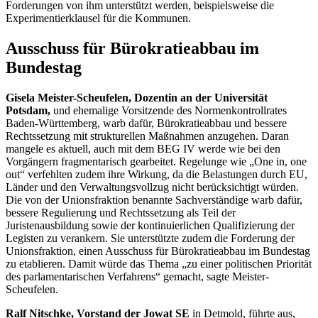
Forderungen von ihm unterstützt werden, beispielsweise die
Experimentierklausel für die Kommunen.
Ausschuss für Bürokratieabbau im
Bundestag
Gisela Meister-Scheufelen, Dozentin an der Universität
Potsdam,
und ehemalige Vorsitzende des Normenkontrollrates
Baden-Württemberg, warb dafür, Bürokratieabbau und bessere
Rechtssetzung mit strukturellen Maßnahmen anzugehen. Daran
mangele es aktuell, auch mit dem BEG IV werde wie bei den
Vorgängern fragmentarisch gearbeitet. Regelunge wie „
One in, one
out
“ verfehlten zudem ihre Wirkung, da die Belastungen durch EU,
Länder und den Verwaltungsvollzug nicht berücksichtigt würden.
Die von der Unionsfraktion benannte Sachverständige warb dafür,
bessere Regulierung und Rechtssetzung als Teil der
Juristenausbildung sowie der kontinuierlichen Qualifizierung der
Legisten zu verankern. Sie unterstützte zudem die Forderung der
Unionsfraktion, einen Ausschuss für Bürokratieabbau im Bundestag
zu etablieren. Damit würde das Thema „zu einer politischen Priorität
des parlamentarischen Verfahrens“ gemacht, sagte Meister-
Scheufelen.
Ralf Nitschke, Vorstand der Jowat SE
in Detmold, führte aus,