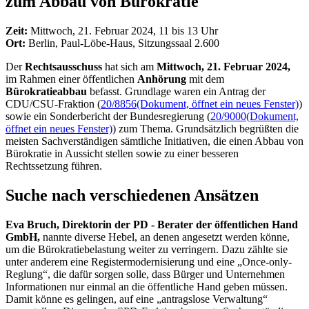
zum Abbau von Bürokratie
Zeit:
Mittwoch, 21. Februar 2024, 11 bis 13 Uhr
Ort:
Berlin, Paul-Löbe-Haus, Sitzungssaal 2.600
Der
Rechtsausschuss
hat sich am
Mittwoch, 21. Februar 2024,
im Rahmen einer öffentlichen
Anhörung
mit dem
Bürokratieabbau
befasst. Grundlage waren ein Antrag der
CDU/CSU-Fraktion (
20/8856
(Dokument, öffnet ein neues Fenster)
)
sowie ein Sonderbericht der Bundesregierung (
20/9000
(Dokument,
öffnet ein neues Fenster)
) zum Thema. Grundsätzlich begrüßten die
meisten Sachverständigen sämtliche Initiativen, die einen Abbau von
Bürokratie in Aussicht stellen sowie zu einer besseren
Rechtssetzung führen.
Suche nach verschiedenen Ansätzen
Eva Bruch, Direktorin der PD - Berater der öffentlichen Hand
GmbH,
nannte diverse Hebel, an denen angesetzt werden könne,
um die Bürokratiebelastung weiter zu verringern. Dazu zählte sie
unter anderem eine Registermodernisierung und eine „
Once-only
-
Reglung“, die dafür sorgen solle, dass Bürger und Unternehmen
Informationen nur einmal an die öffentliche Hand geben müssen.
Damit könne es gelingen, auf eine „antragslose Verwaltung“