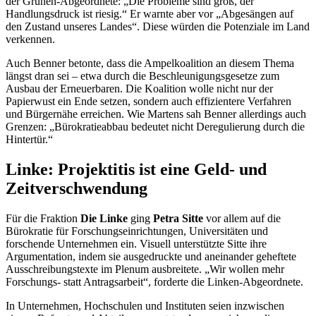
der Grünen-Abgeordnete: „Die Probleme sind groß, der
Handlungsdruck ist riesig.“ Er warnte aber vor „Abgesängen auf
den Zustand unseres Landes“. Diese würden die Potenziale im Land
verkennen.
Auch Benner betonte, dass die Ampelkoalition an diesem Thema
längst dran sei – etwa durch die Beschleunigungsgesetze zum
Ausbau der Erneuerbaren. Die Koalition wolle nicht nur der
Papierwust ein Ende setzen, sondern auch effizientere Verfahren
und Bürgernähe erreichen. Wie Martens sah Benner allerdings auch
Grenzen: „Bürokratieabbau bedeutet nicht Deregulierung durch die
Hintertür.“
Linke: Projektitis ist eine Geld- und
Zeitverschwendung
Für die Fraktion
Die Linke
ging
Petra Sitte
vor allem auf die
Bürokratie für Forschungseinrichtungen, Universitäten und
forschende Unternehmen ein. Visuell unterstützte Sitte ihre
Argumentation, indem sie ausgedruckte und aneinander geheftete
Ausschreibungstexte im Plenum ausbreitete. „Wir wollen mehr
Forschungs- statt Antragsarbeit“, forderte die Linken-Abgeordnete.
In Unternehmen, Hochschulen und Instituten seien inzwischen