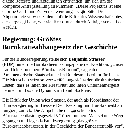
eigene Referate und Abteilungen entstanden, um sich um die
komplexe Antragsstellung zu kümmern. „Diese Projektitis ist eine
enorme Geld- und Zeitverschwendung“, sagte Sitte. Die
Abgeordnete verwies zudem auf die Kritik des Wissenschaftsrates,
der dargelegt habe, wie viel Ressourcen durch Anträge verschlissen
werden.
Regierung: Größtes
Bürokratieabbaugesetz der Geschichte
Für die Bundesregierung stellte sich
Benjamin Strasser
(FDP)
hinter die Bürokratieentlastungspläne der Koalition. „Unser
Land leidet an einem Bürokratie-
Burnout
“, sagte der
Parlamentarische Staatssekretär im Bundesministerium für Justiz.
Die Menschen seien so verzweifelt angesichts der bürokratischen
Lasten, dass es ihnen die Kreativität und ihren Unternehmergeist
nehme – und so die Dynamik im Land blockiere.
Die Kritik der Union wies Strasser, der auch als Koordinator der
Bundesregierung für Bessere Rechtssetzung und Bürokratieabbau
fungiert, zurück. Die Ampel habe ein „gescheitertes
Bürokratieentlastungsgesetz IV“ übernommen. Man sei neue Wege
gegangen und lege als Bundesregierung „das größte
Bürokratieabbaugesetz in der Geschichte der Bundesrepublik vor“.