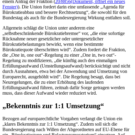
einem Antrag der Fraktion (
20/8856
(Dokument, öffnet ein neues
Fenster)
). Die Union fordert darin eine umfassende „Agenda für
Bürokratieabbau und bessere Rechtssetzung“, die sowohl für den
Bundestag als auch für die Bundesregierung Wirkung entfalten soll.
Allgemein schlägt die Union unter anderem eine
„selbstbeschränkende Bürokratiebremse“ vor, „die eine sofortige
Rücknahme neuer gesetzlicher oder untergesetzlicher
Bürokratiebelastungen bewirkt, wenn eine bestimmte
Bürokratiequote überschritten wird“. Zudem fordert die Fraktion,
die „One in, one out“-Regelung zu einer „One in, two out“-
Regelung zu modifizieren, „die künftig auch den einmaligen
Erfüllungsaufwand (Umstellungsaufwand) berücksichtigt und nicht
durch Ausnahmen, etwa bei der Anwendung und Umsetzung von
Europarecht, ausgehöhlt wird“. Die Regelung besagt, dass bei
Neuregelungen, die zu einer Erhöhung des laufenden
Erfüllungsaufwand führen, zeitnah dafür Sorge getragen werden
muss, dass dieser Aufwand wieder reduziert wird.
„Bekenntnis zur 1:1 Umsetzung“
Bezogen auf europarechtliche Vorgaben verlangt die Union ein
„klares Bekenntnis zur 1:1 Umsetzung“. Zudem soll sich die
Bundesregierung nach Willen der Abgeordneten auf EU-Ebene für
ein „Bürokratiestopp und Belastungsmoratorium“ einsetzen. Auf