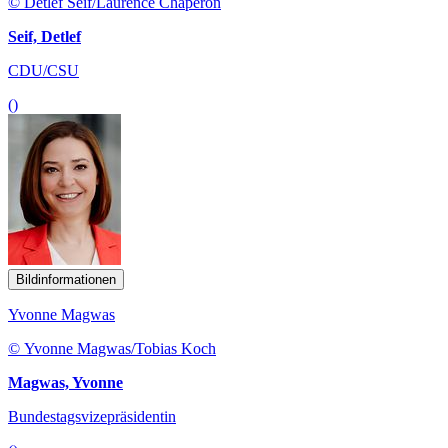
© Detlef Seif/Laurence Chaperon
Seif, Detlef
CDU/CSU
()
Bildinformationen
Yvonne Magwas
© Yvonne Magwas/Tobias Koch
Magwas, Yvonne
Bundestagsvizepräsidentin