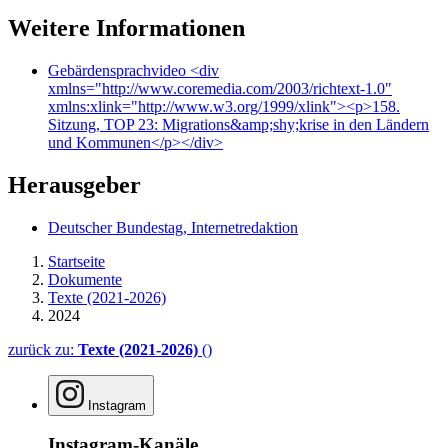
Weitere Informationen
Gebärdensprachvideo
<div
xmlns="http://www.coremedia.com/2003/richtext-1.0"
xmlns:xlink="http://www.w3.org/1999/xlink"><p>158.
Sitzung, TOP 23: Migrations&amp;shy;krise in den Ländern
und Kommunen</p></div>
Herausgeber
Deutscher Bundestag, Internetredaktion
Startseite
Dokumente
Texte (2021-2026)
2024
zurück zu:
Texte (2021-2026)
()
Instagram
Instagram-Kanäle