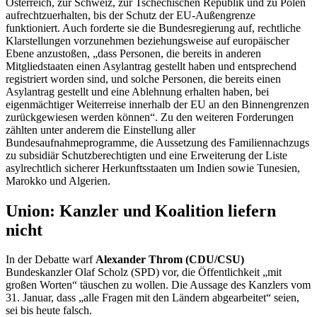
Österreich, zur Schweiz, zur Tschechischen Republik und zu Polen
aufrechtzuerhalten, bis der Schutz der EU-Außengrenze
funktioniert. Auch forderte sie die Bundesregierung auf, rechtliche
Klarstellungen vorzunehmen beziehungsweise auf europäischer
Ebene anzustoßen, „dass Personen, die bereits in anderen
Mitgliedstaaten einen Asylantrag gestellt haben und entsprechend
registriert worden sind, und solche Personen, die bereits einen
Asylantrag gestellt und eine Ablehnung erhalten haben, bei
eigenmächtiger Weiterreise innerhalb der EU an den Binnengrenzen
zurückgewiesen werden können“. Zu den weiteren Forderungen
zählten unter anderem die Einstellung aller
Bundesaufnahmeprogramme, die Aussetzung des Familiennachzugs
zu subsidiär Schutzberechtigten und eine Erweiterung der Liste
asylrechtlich sicherer Herkunftsstaaten um Indien sowie Tunesien,
Marokko und Algerien.
Union: Kanzler und Koalition liefern
nicht
In der Debatte warf
Alexander Throm (CDU/CSU)
Bundeskanzler Olaf Scholz (SPD) vor, die Öffentlichkeit „mit
großen Worten“ täuschen zu wollen. Die Aussage des Kanzlers vom
31. Januar, dass „alle Fragen mit den Ländern abgearbeitet“ seien,
sei bis heute falsch.