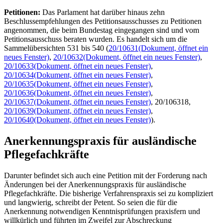
Petitionen:
Das Parlament hat darüber hinaus zehn
Beschlussempfehlungen des Petitionsausschusses zu Petitionen
angenommen, die beim Bundestag eingegangen sind und vom
Petitionsausschuss beraten wurden. Es handelt sich um die
Sammelübersichten 531 bis 540 (
20/10631
(Dokument, öffnet ein
neues Fenster)
,
20/10632
(Dokument, öffnet ein neues Fenster)
,
20/10633
(Dokument, öffnet ein neues Fenster)
,
20/10634
(Dokument, öffnet ein neues Fenster)
,
20/10635
(Dokument, öffnet ein neues Fenster)
,
20/10636
(Dokument, öffnet ein neues Fenster)
,
20/10637
(Dokument, öffnet ein neues Fenster)
, 20/106318,
20/10639
(Dokument, öffnet ein neues Fenster)
,
20/10640
(Dokument, öffnet ein neues Fenster)
).
Anerkennungspraxis für ausländische
Pflegefachkräfte
Darunter befindet sich auch eine Petition mit der Forderung nach
Änderungen bei der Anerkennungspraxis für ausländische
Pflegefachkräfte. Die bisherige Verfahrenspraxis sei zu kompliziert
und langwierig, schreibt der Petent. So seien die für die
Anerkennung notwendigen Kenntnisprüfungen praxisfern und
willkürlich und führten im Zweifel zur Abschreckung