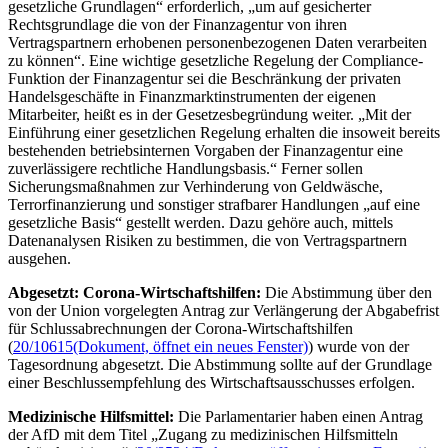
gesetzliche Grundlagen“ erforderlich, „um auf gesicherter
Rechtsgrundlage die von der Finanzagentur von ihren
Vertragspartnern erhobenen personenbezogenen Daten verarbeiten
zu können“. Eine wichtige gesetzliche Regelung der
Compliance-
Funktion der Finanzagentur sei die Beschränkung der privaten
Handelsgeschäfte in Finanzmarktinstrumenten der eigenen
Mitarbeiter, heißt es in der Gesetzesbegründung weiter. „Mit der
Einführung einer gesetzlichen Regelung erhalten die insoweit bereits
bestehenden betriebsinternen Vorgaben der Finanzagentur eine
zuverlässigere rechtliche Handlungsbasis.“ Ferner sollen
Sicherungsmaßnahmen zur Verhinderung von Geldwäsche,
Terrorfinanzierung und sonstiger strafbarer Handlungen „auf eine
gesetzliche Basis“ gestellt werden. Dazu gehöre auch, mittels
Datenanalysen Risiken zu bestimmen, die von Vertragspartnern
ausgehen.
Abgesetzt: Corona-Wirtschaftshilfen:
Die Abstimmung über den
von der Union vorgelegten Antrag zur Verlängerung der Abgabefrist
für Schlussabrechnungen der Corona-Wirtschaftshilfen
(
20/10615
(Dokument, öffnet ein neues Fenster)
) wurde von der
Tagesordnung abgesetzt. Die Abstimmung sollte auf der Grundlage
einer Beschlussempfehlung des Wirtschaftsausschusses erfolgen.
Medizinische Hilfsmittel:
Die Parlamentarier haben einen Antrag
der AfD mit dem Titel „Zugang zu medizinischen Hilfsmitteln