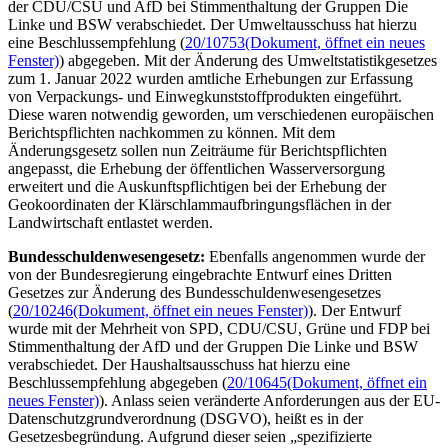
der CDU/CSU und AfD bei Stimmenthaltung der Gruppen Die
Linke und BSW verabschiedet. Der Umweltausschuss hat hierzu
eine Beschlussempfehlung (
20/10753
(Dokument, öffnet ein neues
Fenster)
) abgegeben. Mit der Änderung des Umweltstatistikgesetzes
zum 1. Januar 2022 wurden amtliche Erhebungen zur Erfassung
von Verpackungs- und Einwegkunststoffprodukten eingeführt.
Diese waren notwendig geworden, um verschiedenen europäischen
Berichtspflichten nachkommen zu können. Mit dem
Änderungsgesetz sollen nun Zeiträume für Berichtspflichten
angepasst, die Erhebung der öffentlichen Wasserversorgung
erweitert und die Auskunftspflichtigen bei der Erhebung der
Geokoordinaten der Klärschlammaufbringungsflächen in der
Landwirtschaft entlastet werden.
Bundesschuldenwesengesetz:
Ebenfalls angenommen wurde der
von der Bundesregierung eingebrachte Entwurf eines Dritten
Gesetzes zur Änderung des Bundesschuldenwesengesetzes
(
20/10246
(Dokument, öffnet ein neues Fenster)
). Der Entwurf
wurde mit der Mehrheit von SPD, CDU/CSU, Grüne und FDP bei
Stimmenthaltung der AfD und der Gruppen Die Linke und BSW
verabschiedet. Der Haushaltsausschuss hat hierzu eine
Beschlussempfehlung abgegeben (
20/10645
(Dokument, öffnet ein
neues Fenster)
). Anlass seien veränderte Anforderungen aus der EU-
Datenschutzgrundverordnung (DSGVO), heißt es in der
Gesetzesbegründung. Aufgrund dieser seien „spezifizierte