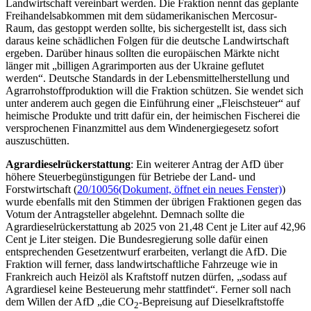
Landwirtschaft vereinbart werden. Die Fraktion nennt das geplante
Freihandelsabkommen mit dem südamerikanischen Mercosur-
Raum, das gestoppt werden sollte, bis sichergestellt ist, dass sich
daraus keine schädlichen Folgen für die deutsche Landwirtschaft
ergeben. Darüber hinaus sollten die europäischen Märkte nicht
länger mit „billigen Agrarimporten aus der Ukraine geflutet
werden“. Deutsche Standards in der Lebensmittelherstellung und
Agrarrohstoffproduktion will die Fraktion schützen. Sie wendet sich
unter anderem auch gegen die Einführung einer „Fleischsteuer“ auf
heimische Produkte und tritt dafür ein, der heimischen Fischerei die
versprochenen Finanzmittel aus dem Windenergiegesetz sofort
auszuschütten.
Agrardieselrückerstattung
: Ein weiterer Antrag der AfD über
höhere Steuerbegünstigungen für Betriebe der Land- und
Forstwirtschaft (
20/10056
(Dokument, öffnet ein neues Fenster)
)
wurde ebenfalls mit den Stimmen der übrigen Fraktionen gegen das
Votum der Antragsteller abgelehnt. Demnach sollte die
Agrardieselrückerstattung ab 2025 von 21,48 Cent je Liter auf 42,96
Cent je Liter steigen. Die Bundesregierung solle dafür einen
entsprechenden Gesetzentwurf erarbeiten, verlangt die AfD. Die
Fraktion will ferner, dass landwirtschaftliche Fahrzeuge wie in
Frankreich auch Heizöl als Kraftstoff nutzen dürfen, „sodass auf
Agrardiesel keine Besteuerung mehr stattfindet“. Ferner soll nach
dem Willen der AfD „die CO
-Bepreisung auf Dieselkraftstoffe
2