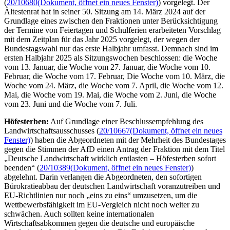
(
20/10680
(Dokument, öffnet ein neues Fenster)
)
vorgelegt. Der
Ältestenrat hat in seiner 50. Sitzung am 14. März 2024 auf der
Grundlage eines zwischen den Fraktionen unter Berücksichtigung
der Termine von Feiertagen und Schulferien erarbeiteten Vorschlag
mit dem Zeitplan für das Jahr 2025 vorgelegt, der wegen der
Bundestagswahl nur das erste Halbjahr umfasst. Demnach sind im
ersten Halbjahr 2025 als Sitzungswochen beschlossen: die Woche
vom 13. Januar, die Woche vom 27. Januar, die Woche vom 10.
Februar, die Woche vom 17. Februar, Die Woche vom 10. März, die
Woche vom 24. März, die Woche vom 7. April, die Woche vom 12.
Mai, die Woche vom 19. Mai, die Woche vom 2. Juni, die Woche
vom 23. Juni und die Woche vom 7. Juli.
Höfesterben:
Auf Grundlage einer Beschlussempfehlung des
Landwirtschaftsausschusses (
20/10667
(Dokument, öffnet ein neues
Fenster)
) haben die Abgeordneten mit der Mehrheit des Bundestages
gegen die Stimmen der AfD einen Antrag der Fraktion mit dem Titel
„Deutsche Landwirtschaft wirklich entlasten – Höfesterben sofort
beenden“ (
20/10389
(Dokument, öffnet ein neues Fenster)
)
abgelehnt. Darin verlangen die Abgeordneten, den sofortigen
Bürokratieabbau der deutschen Landwirtschaft voranzutreiben und
EU-Richtlinien nur noch „eins zu eins“ umzusetzen, um die
Wettbewerbsfähigkeit im EU-Vergleich nicht noch weiter zu
schwächen. Auch sollten keine internationalen
Wirtschaftsabkommen gegen die deutsche und europäische