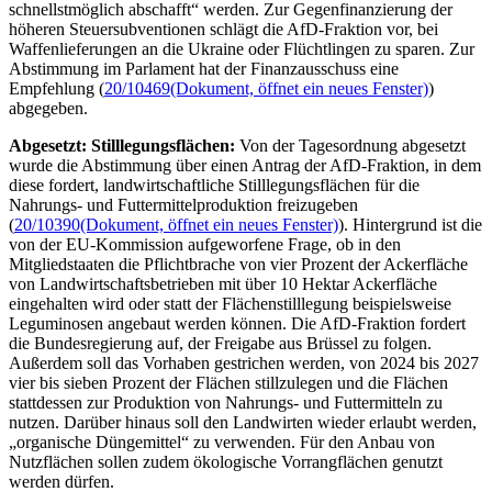
schnellstmöglich abschafft“ werden. Zur Gegenfinanzierung der
höheren Steuersubventionen schlägt die AfD-Fraktion vor, bei
Waffenlieferungen an die Ukraine oder Flüchtlingen zu sparen. Zur
Abstimmung im Parlament hat der Finanzausschuss eine
Empfehlung (
20/10469
(Dokument, öffnet ein neues Fenster)
)
abgegeben.
Abgesetzt: Stilllegungsflächen:
Von der Tagesordnung abgesetzt
wurde die Abstimmung über einen Antrag der AfD-Fraktion, in dem
diese fordert, landwirtschaftliche Stilllegungsflächen für die
Nahrungs- und Futtermittelproduktion freizugeben
(
20/10390
(Dokument, öffnet ein neues Fenster)
). Hintergrund ist die
von der EU-Kommission aufgeworfene Frage, ob in den
Mitgliedstaaten die Pflichtbrache von vier Prozent der Ackerfläche
von Landwirtschaftsbetrieben mit über 10 Hektar Ackerfläche
eingehalten wird oder statt der Flächenstilllegung beispielsweise
Leguminosen angebaut werden können. Die AfD-Fraktion fordert
die Bundesregierung auf, der Freigabe aus Brüssel zu folgen.
Außerdem soll das Vorhaben gestrichen werden, von 2024 bis 2027
vier bis sieben Prozent der Flächen stillzulegen und die Flächen
stattdessen zur Produktion von Nahrungs- und Futtermitteln zu
nutzen. Darüber hinaus soll den Landwirten wieder erlaubt werden,
„organische Düngemittel“ zu verwenden. Für den Anbau von
Nutzflächen sollen zudem ökologische Vorrangflächen genutzt
werden dürfen.