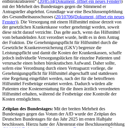
entbürokratisieren“ (
20/8534
(Dokument, öffnet ein neues Fenster)
)
mit der Mehrheit des Bundestages gegen die Stimmend er
Antragsteller abgelehnt. Grundlage war eine Beschlussempfehlung
des Gesundheitsausschusses (
20/10706
(Dokument, öffnet ein neues
Fenster)
)
. Die Versorgung mit einem Hilfsmittel müsse derzeit von
der gesetzlichen Krankenkasse vorher genehmigt werden, soweit
diese nicht darauf verzichte. Das gelte auch, wenn das Hilfsmittel
vom behandelnden Arzt verordnet wurde, heißt es in dem Antrag
der Fraktion. Die Genehmigungspflicht für Hilfsmittel durch die
Gesetzliche Krankenversicherung (GKV) begrenze die
Leistungspflicht und damit die Kosten der Krankenkassen, schaffe
jedoch individuelle Versorgungslücken für einzelne Patienten und
verursache einen hohen bürokratischen Aufwand. Daher sollte,
sofern eine Verordnung durch einen Vertragsarzt vorliege, die
Genehmigungspflicht für Hilfsmittel abgeschafft und stattdessen
eine Regelung eingeführt werden, nach der für die betroffenen
Hilfsmittel Festbeträge erstattet werden. Dadurch würden alle
Patienten eine Kostenerstattung für die ihnen ärztlich verordneten
Hilfsmittel erhalten, während die Festbeträge eine Kontrolle der
Kosten ermöglichten.
Zeitplan des Bundestages:
Mit der breiten Mehrheit des
Bundestages gegen das Votum der AfD wurde der Zeitplan des
Deutschen Bundestages für das Jahr 2025 im ersten Halbjahr
beschlossen
. Hierzu hatte der Ältestenrat eine Beschlussempfehlung