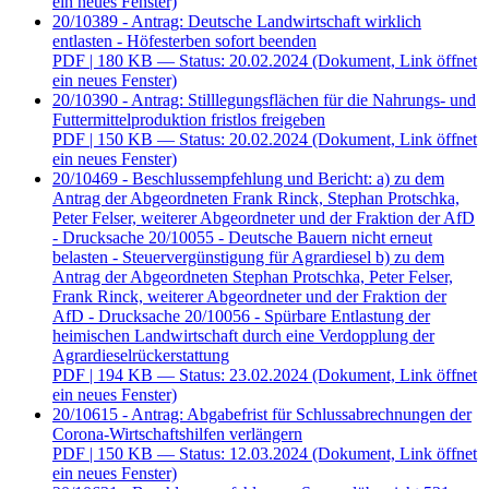
ein neues Fenster)
20/10389 - Antrag: Deutsche Landwirtschaft wirklich
entlasten - Höfesterben sofort beenden
PDF
| 180 KB — Status: 20.02.2024
(Dokument, Link öffnet
ein neues Fenster)
20/10390 - Antrag: Stilllegungsflächen für die Nahrungs- und
Futtermittelproduktion fristlos freigeben
PDF
| 150 KB — Status: 20.02.2024
(Dokument, Link öffnet
ein neues Fenster)
20/10469 - Beschlussempfehlung und Bericht: a) zu dem
Antrag der Abgeordneten Frank Rinck, Stephan Protschka,
Peter Felser, weiterer Abgeordneter und der Fraktion der AfD
- Drucksache 20/10055 - Deutsche Bauern nicht erneut
belasten - Steuervergünstigung für Agrardiesel b) zu dem
Antrag der Abgeordneten Stephan Protschka, Peter Felser,
Frank Rinck, weiterer Abgeordneter und der Fraktion der
AfD - Drucksache 20/10056 - Spürbare Entlastung der
heimischen Landwirtschaft durch eine Verdopplung der
Agrardieselrückerstattung
PDF
| 194 KB — Status: 23.02.2024
(Dokument, Link öffnet
ein neues Fenster)
20/10615 - Antrag: Abgabefrist für Schlussabrechnungen der
Corona-Wirtschaftshilfen verlängern
PDF
| 150 KB — Status: 12.03.2024
(Dokument, Link öffnet
ein neues Fenster)