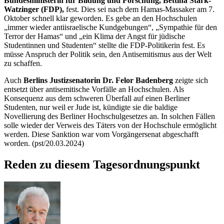
Bundesministerin für Bildung und Forschung, Bettina Stark-
Watzinger (FDP),
fest. Dies sei nach dem Hamas-Massaker am 7.
Oktober schnell klar geworden. Es gebe an den Hochschulen
„immer wieder antiisraelische Kundgebungen“, „Sympathie für den
Terror der Hamas“ und „ein Klima der Angst für jüdische
Studentinnen und Studenten“ stellte die FDP-Politikerin fest. Es
müsse Anspruch der Politik sein, den Antisemitismus aus der Welt
zu schaffen.
Auch
Berlins Justizsenatorin Dr. Felor Badenberg
zeigte sich
entsetzt über antisemitische Vorfälle an Hochschulen. Als
Konsequenz aus dem schweren Überfall auf einen Berliner
Studenten, nur weil er Jude ist, kündigte sie die baldige
Novellierung des Berliner Hochschulgesetzes an. In solchen Fällen
solle wieder der Verweis des Täters von der Hochschule ermöglicht
werden. Diese Sanktion war vom Vorgängersenat abgeschafft
worden. (pst/20.03.2024)
Reden zu diesem Tagesordnungspunkt