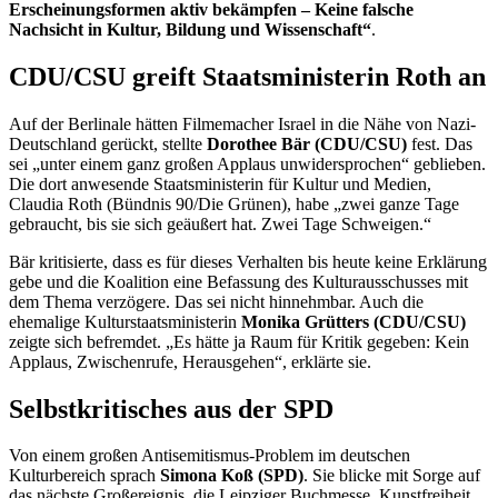
Erscheinungsformen aktiv bekämpfen – Keine falsche
Nachsicht in Kultur, Bildung und Wissenschaft“
.
CDU/CSU greift Staatsministerin Roth an
Auf der Berlinale hätten Filmemacher Israel in die Nähe von Nazi-
Deutschland gerückt, stellte
Dorothee Bär (CDU/CSU)
fest. Das
sei „unter einem ganz großen Applaus unwidersprochen“ geblieben.
Die dort anwesende Staatsministerin für Kultur und Medien,
Claudia Roth (Bündnis 90/Die Grünen), habe „zwei ganze Tage
gebraucht, bis sie sich geäußert hat. Zwei Tage Schweigen.“
Bär kritisierte, dass es für dieses Verhalten bis heute keine Erklärung
gebe und die Koalition eine Befassung des Kulturausschusses mit
dem Thema verzögere. Das sei nicht hinnehmbar. Auch die
ehemalige Kulturstaatsministerin
Monika Grütters (CDU/CSU)
zeigte sich befremdet. „Es hätte ja Raum für Kritik gegeben: Kein
Applaus, Zwischenrufe, Herausgehen“, erklärte sie.
Selbstkritisches aus der SPD
Von einem großen Antisemitismus-Problem im deutschen
Kulturbereich sprach
Simona Koß (SPD)
. Sie blicke mit Sorge auf
das nächste Großereignis, die Leipziger Buchmesse. Kunstfreiheit