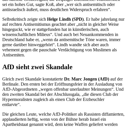
sei ein hohes Gut, sagte Koß, aber „wer sich antisemitisch oder
antiisraelisch äußert, muss deutlichen Widerspruch erfahren“.
Selbstkritisch zeigte sich
Helge Lindh (SPD)
. Er habe jahrelang nur
auf rechten Antisemitismus geachtet aber „nicht in gleicher Weise
hingeguckt, wie er stattgefunden hat in künstlerischen, auch
wissenschaftlichen Milieus“. Und auch bei Neuankommenden in
Deutschland habe er, „wenn da antisemitische Töne waren, immer
gerne darüber hinweggehört“. Lindh wandte sich aber auch
vehement gegen die pauschale Verdächtigung von Muslimen als
Antisemiten.
AfD sieht zwei Skandale
Gleich zwei Skandale konstatierte
Dr. Marc Jongen (AfD)
auf der
Berlinale. Den ersten bei der Eröffnungsfeier in der Ausladung von
AfD-Abgeordneten „wegen offenbar unerlaubter Meinungen“. Und
den zweiten Skandal bei der Abschlussgala, „die diesen Club der
Hypermoralisten zugleich als einen Club der Erzheuchler
entlarvte“.
Die gleichen Leute, welche AfD-Politiker als Rassisten diffamierten,
applaudierten heftig, wenn von der Bühne herab Israel ein
Apartheidstaat genannt wird, dem keine Waffen geliefert werden