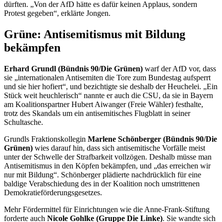
dürften. „Von der AfD hätte es dafür keinen Applaus, sondern
Protest gegeben“, erklärte Jongen.
Grüne: Antisemitismus mit Bildung
bekämpfen
Erhard Grundl (Bündnis 90/Die Grünen)
warf der AfD vor, dass
sie „internationalen Antisemiten die Tore zum Bundestag aufsperrt
und sie hier hofiert“, und bezichtigte sie deshalb der Heuchelei. „Ein
Stück weit heuchlerisch“ nannte er auch die CSU, da sie in Bayern
am Koalitionspartner Hubert Aiwanger (Freie Wähler) festhalte,
trotz des Skandals um ein antisemitisches Flugblatt in seiner
Schultasche.
Grundls Fraktionskollegin
Marlene Schönberger (Bündnis 90/Die
Grünen)
wies darauf hin, dass sich antisemitische Vorfälle meist
unter der Schwelle der Strafbarkeit vollzögen. Deshalb müsse man
Antisemitismus in den Köpfen bekämpfen, und „das erreichen wir
nur mit Bildung“. Schönberger plädierte nachdrücklich für eine
baldige Verabschiedung des in der Koalition noch umstrittenen
Demokratieförderungsgesetzes.
Mehr Fördermittel für Einrichtungen wie die Anne-Frank-Stiftung
forderte auch
Nicole Gohlke (Gruppe Die Linke)
. Sie wandte sich