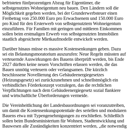
befristeten fünfprozentigen Abzug für Eigentümer, die
selbstgenutztes Wohneigentum neu bauen. Den Ländern soll die
Möglichkeit gegeben werden, bei der Grunderwerbsteuer einen
Freibetrag von 250.000 Euro pro Erwachsenem und 150.000 Euro
pro Kind für den Ersterwerb von selbstgenutztem Wohneigentum
einzuführen. Für Familien mit geringen und mittleren Einkommen
sollen beim erstmaligen Erwerb von selbstgenutzten Immobilien
staatlich abgesicherte Mietkaufmodelle entwickelt werden.
Darüber hinaus müsse es massive Kostensenkungen geben. Dazu
sei ein Belastungsmoratorium auszurufen: Neue Regeln müssten auf
verteuernde Auswirkungen des Bauens überprüft werden, bis Ende
2027 dürften keine neuen Vorschriften erlassen werden, die das
Bauen unnötig verteuern oder verlangsamen. Die kürzlich
beschlossene Novellierung des Gebäudeenergiegesetzes
(Heizungsgesetz) sei zurückzunehmen und schnellstmöglich ein
verbindliches Förderkonzept vorzulegen, das die rechtlichen
Verpflichtungen nach dem Gebäudeenergiegesetz sozial flankiere
und wirtschaftliche Überforderungen vermeide.
Die Vereinheitlichung der Landesbauordnungen sei voranzutreiben,
um damit die Kostensenkungspotentiale des seriellen und modularen
Bauens etwa mit Typengenehmigungen zu erschließen. Schließlich
sollen beim Bundesministerium für Wohnen, Stadtentwicklung und
Bauwesen alle Zuständigkeiten konzentriert werden, „die notwendig