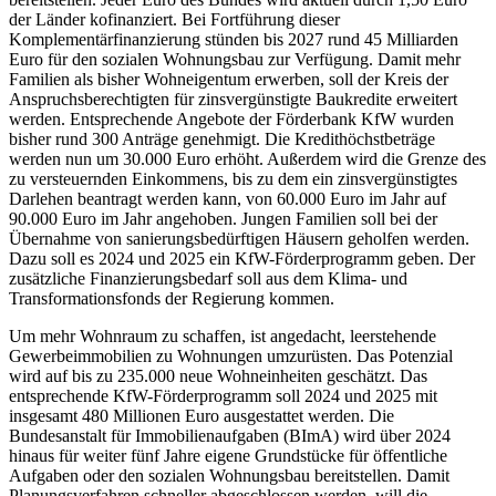
der Länder kofinanziert. Bei Fortführung dieser
Komplementärfinanzierung stünden bis 2027 rund 45 Milliarden
Euro für den sozialen Wohnungsbau zur Verfügung. Damit mehr
Familien als bisher Wohneigentum erwerben, soll der Kreis der
Anspruchsberechtigten für zinsvergünstigte Baukredite erweitert
werden. Entsprechende Angebote der Förderbank KfW wurden
bisher rund 300 Anträge genehmigt. Die Kredithöchstbeträge
werden nun um 30.000 Euro erhöht. Außerdem wird die Grenze des
zu versteuernden Einkommens, bis zu dem ein zinsvergünstigtes
Darlehen beantragt werden kann, von 60.000 Euro im Jahr auf
90.000 Euro im Jahr angehoben. Jungen Familien soll bei der
Übernahme von sanierungsbedürftigen Häusern geholfen werden.
Dazu soll es 2024 und 2025 ein KfW-Förderprogramm geben. Der
zusätzliche Finanzierungsbedarf soll aus dem Klima- und
Transformationsfonds der Regierung kommen.
Um mehr Wohnraum zu schaffen, ist angedacht, leerstehende
Gewerbeimmobilien zu Wohnungen umzurüsten. Das Potenzial
wird auf bis zu 235.000 neue Wohneinheiten geschätzt. Das
entsprechende KfW-Förderprogramm soll 2024 und 2025 mit
insgesamt 480 Millionen Euro ausgestattet werden. Die
Bundesanstalt für Immobilienaufgaben (BImA) wird über 2024
hinaus für weiter fünf Jahre eigene Grundstücke für öffentliche
Aufgaben oder den sozialen Wohnungsbau bereitstellen. Damit
Planungsverfahren schneller abgeschlossen werden, will die