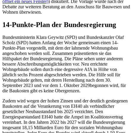
öffnet ein neues Fenster)
) diskutiert. Die Vorlage wurde nach der
Debatte zur weiteren Beratung an den Ausschuss für Bauwesen und
Wohnen überwiesen.
14-Punkte-Plan der Bundesregierung
Bundesministerin Klara Geywitz (SPD) und Bundeskanzler Olaf
Scholz (SPD) hatten Anfang der Woche gemeinsam einen 14-
Punkte-Plan vorgestellt, mit dem der lahmende Wohnungsbau
angeschoben werden soll. Zusammen präsentierten sie das
Hilfspaket der Bundesregierung. Die Pläne sehen unter anderem
bessere Abschreibungsmöglichkeiten vor. Neu errichtete
Wohngebäude sollen durch eine degressive AfA in Höhe von
jährlich sechs Prozent abgeschrieben werden. Die Hilfe soll für
Wohngebäude gelten, mit deren Herstellung nach dem 30.
September 2023 und vor dem 1. Oktober 2029begonnen wird, für
die Baukosten gibt es keine Obergrenzen.
Zudem wird wegen der hohen Zinsen und der deutlich gestiegenen
Baukosten auf die Verankerung von EH40 als verbindlicher
gesetzlicher Neubaustandard bis 2025 verzichtet. Den
Energiesparstandard EH40 hatte die Ampel im Koalitionsvertrag
vereinbart. In den Jahren 2022 bis 2027 will die Bundesregierung
insgesamt 18,15 Milliarden Euro für den sozialen Wohnungsbau
bereitstellen. Jeder Euro des Bundes wird aktuell durch 1,50 Euro