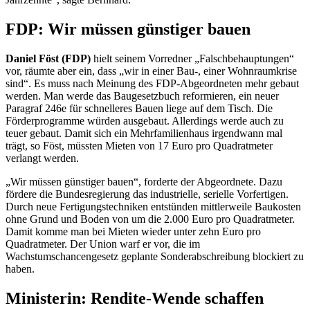
FDP: Wir müssen günstiger bauen
Daniel Föst (FDP)
hielt seinem Vorredner „Falschbehauptungen“
vor, räumte aber ein, dass „wir in einer Bau-, einer Wohnraumkrise
sind“. Es muss nach Meinung des FDP-Abgeordneten mehr gebaut
werden. Man werde das Baugesetzbuch reformieren, ein neuer
Paragraf 246e für schnelleres Bauen liege auf dem Tisch. Die
Förderprogramme würden ausgebaut. Allerdings werde auch zu
teuer gebaut. Damit sich ein Mehrfamilienhaus irgendwann mal
trägt, so Föst, müssten Mieten von 17 Euro pro Quadratmeter
verlangt werden.
„Wir müssen günstiger bauen“, forderte der Abgeordnete. Dazu
fördere die Bundesregierung das industrielle, serielle Vorfertigen.
Durch neue Fertigungstechniken entstünden mittlerweile Baukosten
ohne Grund und Boden von um die 2.000 Euro pro Quadratmeter.
Damit komme man bei Mieten wieder unter zehn Euro pro
Quadratmeter. Der Union warf er vor, die im
Wachstumschancengesetz geplante Sonderabschreibung blockiert zu
haben.
Ministerin: Rendite-Wende schaffen