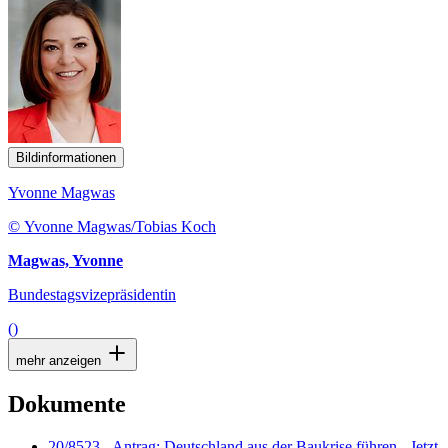
Bildinformationen
Yvonne Magwas
© Yvonne Magwas/Tobias Koch
Magwas, Yvonne
Bundestagsvizepräsidentin
()
mehr anzeigen
Dokumente
20/8523 - Antrag: Deutschland aus der Baukrise führen - Jetzt