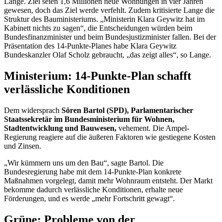
Lange. Ziel seien 1,6 Millionen neue Wohnungen in vier Jahren
gewesen, doch das Ziel werde verfehlt. Zudem kritisierte Lange die
Struktur des Bauministeriums. „Ministerin Klara Geywitz hat im
Kabinett nichts zu sagen“, die Entscheidungen würden beim
Bundesfinanzminister und beim Bundesjustizminister fallen. Bei der
Präsentation des 14-Punkte-Planes habe Klara Geywitz
Bundeskanzler Olaf Scholz gebraucht, „das zeigt alles“, so Lange.
Ministerium: 14-Punkte-Plan schafft
verlässliche Konditionen
Dem widersprach
Sören Bartol (SPD), Parlamentarischer
Staatssekretär im Bundesministerium für Wohnen,
Stadtentwicklung und Bauwesen,
vehement. Die Ampel-
Regierung reagiere auf die äußeren Faktoren wie gestiegene Kosten
und Zinsen.
„Wir kümmern uns um den Bau“, sagte Bartol. Die
Bundesregierung habe mit dem 14-Punkte-Plan konkrete
Maßnahmen vorgelegt, damit mehr Wohnraum entsteht. Der Markt
bekomme dadurch verlässliche Konditionen, erhalte neue
Förderungen, und es werde „mehr Fortschritt gewagt“.
Grüne: Probleme von der