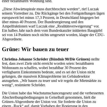
einer bezahlbaren Wohnung sind.
„Diese Abwärtsspirale muss durchbrochen werden“, rief Luczak
seinem Vorredner zu. Die Rückgänge bei den Fertigstellungen lägen
europaweit bei minus 17,3 Prozent, in Deutschland hingegen bei
über minus 40 Prozent. Der Bundesregierung und den
Ampelfraktionen warf Luczak eine „Realitätsverweigerung“ vor.
Ein halbes Jahr nach dem vom Bundeskanzler initiierten Baugipfel
sei von 14 Punkten noch nichts umgesetzt worden, klagte der CDU-
Abgeordnete.
Grüne: Wir bauen zu teuer
Christina-Johanne Schröder (Bündnis 90/Die Grünen)
stellte
fest, dass zwei Ziele nicht erreicht worden seien: bezahlbaren
Wohnraum zu schaffen, wobei bezahlbar 30 Prozent des
verfügbaren Einkommens bedeute, und es sei der Union nicht
gelungen, die massiven Klimaprobleme im Gebäudesektor
anzugehen. „Wir bauen zu teuer und wir regeln die Mietmärkte zu
wenig“, resümierte Schröder.
Die Union habe das Wachstumschancengesetz und die verbesserten
Abschreibungsbedingungen in Geiselhaft genommen, hielt die
Grünen-Abgeordnete der Union vor. Sie forderte die Union zu
einem „Ruck“ auf, damit Vorhaben der Regierung in den