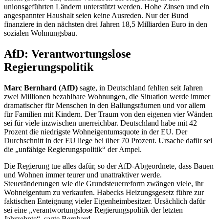
unionsgeführten Ländern unterstützt werden. Hohe Zinsen und ein
angespannter Haushalt seien keine Ausreden. Nur der Bund
finanziere in den nächsten drei Jahren 18,5 Milliarden Euro in den
sozialen Wohnungsbau.
AfD: Verantwortungslose
Regierungspolitik
Marc Bernhard (AfD)
sagte, in Deutschland fehlten seit Jahren
zwei Millionen bezahlbare Wohnungen, die Situation werde immer
dramatischer für Menschen in den Ballungsräumen und vor allem
für Familien mit Kindern. Der Traum von den eigenen vier Wänden
sei für viele inzwischen unerreichbar. Deutschland habe mit 42
Prozent die niedrigste Wohneigentumsquote in der EU. Der
Durchschnitt in der EU liege bei über 70 Prozent. Ursache dafür sei
die „unfähige Regierungspolitik“ der Ampel.
Die Regierung tue alles dafür, so der AfD-Abgeordnete, dass Bauen
und Wohnen immer teurer und unattraktiver werde.
Steueränderungen wie die Grundsteuerreform zwängen viele, ihr
Wohneigentum zu verkaufen. Habecks Heizungsgesetz führe zur
faktischen Enteignung vieler Eigenheimbesitzer. Ursächlich dafür
sei eine „verantwortungslose Regierungspolitik der letzten
Jahrzehnte“, sagte Bernhard.