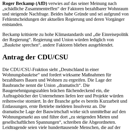
Roger Beckamp (AfD)
verwies auf das seiner Meinung nach
„schädliche Zusammentreffen“ der Faktoren bezahlbarer Wohnraum
und steigende Nachfrage. Beides habe Gründe und sei aufgrund von
Fehlentscheidungen der aktuellen Regierung und deren Vorgänger
entstanden.
Beckamp kritisierte zu hohe Klimastandards und „die Einreisepolitik
der Regierung“. Regierung und Union würden lediglich von
„Baukrise sprechen“, andere Faktoren blieben ausgeblendet.
Antrag der CDU/CSU
Die CDU/CSU-Fraktion sieht „Deutschland in einer
Wohnungsbaukrise“ und fordert wirksame Maßnahmen für
bezahlbares Bauen und Wohnen zu ergreifen. Die Lage der
Baubranche nennt die Union „dramatisch“. Die
Baugenehmigungszahlen brächen flächendeckend ein, die
Auftragsbücher der Unternehmen liefen leer und Projekte würden
reihenweise storniert. In der Branche gebe es bereits Kurzarbeit und
Entlassungen, erste Betriebe meldeten Insolvenz an. Die
dramatische Lage der Bauwirtschaft wirke sich unmittelbar auf den
Wohnungsmarkt aus und führe dort „zu steigenden Mieten und
gesellschaftlichen Spannungen“, schreiben die Abgeordneten.
Leidtragende seien viele hunderttausende Menschen, die auf der