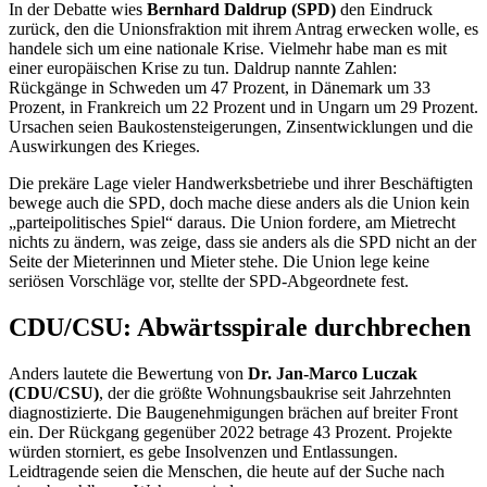
In der Debatte wies
Bernhard Daldrup (SPD)
den Eindruck
zurück, den die Unionsfraktion mit ihrem Antrag erwecken wolle, es
handele sich um eine nationale Krise. Vielmehr habe man es mit
einer europäischen Krise zu tun. Daldrup nannte Zahlen:
Rückgänge in Schweden um 47 Prozent, in Dänemark um 33
Prozent, in Frankreich um 22 Prozent und in Ungarn um 29 Prozent.
Ursachen seien Baukostensteigerungen, Zinsentwicklungen und die
Auswirkungen des Krieges.
Die prekäre Lage vieler Handwerksbetriebe und ihrer Beschäftigten
bewege auch die SPD, doch mache diese anders als die Union kein
„parteipolitisches Spiel“ daraus. Die Union fordere, am Mietrecht
nichts zu ändern, was zeige, dass sie anders als die SPD nicht an der
Seite der Mieterinnen und Mieter stehe. Die Union lege keine
seriösen Vorschläge vor, stellte der SPD-Abgeordnete fest.
CDU/CSU: Abwärtsspirale durchbrechen
Anders lautete die Bewertung von
Dr. Jan-Marco Luczak
(CDU/CSU)
, der die größte Wohnungsbaukrise seit Jahrzehnten
diagnostizierte. Die Baugenehmigungen bräch
en auf breiter Front
ein. Der Rückgang gegenüber 2022 betrage 43 Prozent. Projekte
würden storniert, es gebe Insolvenzen und Entlassungen.
Leidtragende seien die Menschen, die heute auf der Suche nach