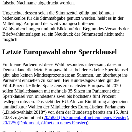
falsche Nachname abgedruckt worden.
Ungeachtet dessen seien die Stimmzettel gültig und könnten
bedenkenlos für die Stimmabgabe genutzt werden, heißt es in der
Mitteilung. Aufgrund der weit vorangeschrittenen
Wahlvorbereitungen und mit Blick auf den Beginn des Versands der
Briefwahlunterlagen sei ein Neudruck der Stimmzettel nicht mehr
möglich.
Letzte Europawahl ohne Sperrklausel
Für kleine Parteien ist diese Wahl besonders interessant, da es in
Deutschland die letzte Europawahl ist, bei der es keine Sperrklausel
gibt, also keinen Mindestprozentsatz an Stimmen, um überhaupt ins
Parlament einziehen zu können. Bei Bundestagswahlen gilt die
Fünf-Prozent-Hürde. Spätestens zur nächsten Europawahl 2029
sollen Mitgliedstaaten mit mehr als 35 Sitzen im Parlament eine
Sperrklausel von mindestens zwei bis höchstens fünf Prozent
festlegen müssen. Das sieht der EU-Akt zur Einführung allgemeiner
unmittelbarer Wahlen der Mitglieder des Europäischen Parlaments
(„Direktwahlakt 2018“) vor, dem der Bundestag bereits am 15. Juni
2023 zugestimmt hat (
20/6821
(Dokument, öffnet ein neues Fenster)
,
20/7250
(Dokument, öffnet ein neues Fenster)
).