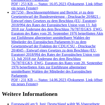
PDF
| 253 KB — Status: 16.05.2023
(Dokument, Link öffnet
ein neues Fenster)
20/7250 - Beschlussempfehlung und Bericht: a) zu dem
Gesetzentwurf der Bundesregierung - Drucksache 20/6821 -
Entwurf eines Gesetzes zu dem Beschluss (EU, Euratom)
2018/994 des Rates der Europäischen Union vom 13. Juli
2018 zur Änderung des dem Beschluss 76/787/EGKS, EWG,
Euratom des Rates vom 20. September 1976 beigefügten Akts
zur Einführung allgemeiner unmittelbarer Wahlen der
Mitglieder des Europäischen Parlaments b) zu dem
Gesetzentwurf der Fraktion der CDU/CSU - Drucksache
20/4045 - Entwurf eines Gesetzes zu dem Beschluss (EU,
Euratom) 2018/994 des Rates der Europäischen Union vom
13. Juli 2018 zur Änderung des dem Beschluss
76/787/EGKS, EWG, Euratom des Rates vom 20. September
1976 beigefügten Akts zur Einführung allgemeiner
unmittelbarer Wahlen der Mitglieder des Europäischen
Parlaments
PDF
| 231 KB — Status: 14.06.2023
(Dokument, Link öffnet
ein neues Fenster)
Weitere Informationen
Europawahl am 9. Juni: Deutschland wählt 96 Abgeordnete