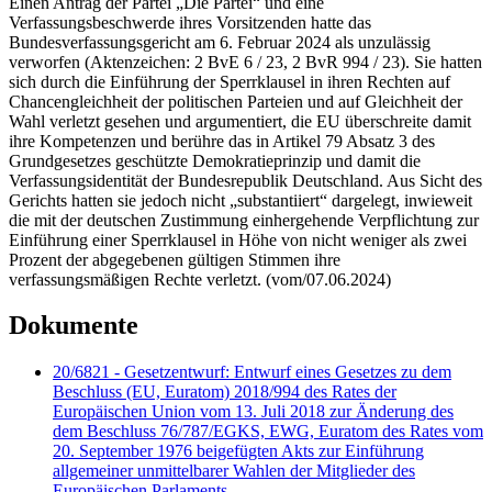
Einen Antrag der Partei „Die Partei“ und eine
Verfassungsbeschwerde ihres Vorsitzenden hatte das
Bundesverfassungsgericht am 6. Februar 2024 als unzulässig
verworfen (Aktenzeichen: 2 BvE 6 / 23, 2 BvR 994 / 23). Sie hatten
sich durch die Einführung der Sperrklausel in ihren Rechten auf
Chancengleichheit der politischen Parteien und auf Gleichheit der
Wahl verletzt gesehen und argumentiert, die EU überschreite damit
ihre Kompetenzen und berühre das in Artikel 79 Absatz 3 des
Grundgesetzes geschützte Demokratieprinzip und damit die
Verfassungsidentität der Bundesrepublik Deutschland. Aus Sicht des
Gerichts hatten sie jedoch nicht „substantiiert“ dargelegt, inwieweit
die mit der deutschen Zustimmung einhergehende Verpflichtung zur
Einführung einer Sperrklausel in Höhe von nicht weniger als zwei
Prozent der abgegebenen gültigen Stimmen ihre
verfassungsmäßigen Rechte verletzt. (vom/07.06.2024)
Dokumente
20/6821 - Gesetzentwurf: Entwurf eines Gesetzes zu dem
Beschluss (EU, Euratom) 2018/994 des Rates der
Europäischen Union vom 13. Juli 2018 zur Änderung des
dem Beschluss 76/787/EGKS, EWG, Euratom des Rates vom
20. September 1976 beigefügten Akts zur Einführung
allgemeiner unmittelbarer Wahlen der Mitglieder des
Europäischen Parlaments