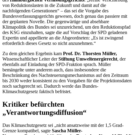
von Reduktionslasten in die Zukunft und damit auf die
nachfolgenden Generationen“ – das sei die Vorgabe des
Bundesverfassungsgerichts gewesen, doch genau das passiere mit
der geplanten Novelle. Die gegenwärtige und absehbare
Klimapolitik des Bundes sei unzureichend, um den Reduktionspfad
des KSG einzuhalten, sagte die auf Vorschlag der SPD geladenen
Expertin und appellierte an die Abgeordneten: „Es ist zwingend
erforderlich dieses Gesetz so nicht anzunehmen.“
Zu dem gleichen Ergebnis kam
Prof. Dr.
Thorsten Müller,
Wissenschaftlicher Leiter der
Stiftung Umweltenergierecht
, der
ebenfalls auf Einladung der SPD-Fraktion sprach. Müller
bemängelte unter anderem auch, dass insbesondere die
Beschränkung des Nachsteuerungsmechanismus auf den Zeitraum
bis 2030 weder konsistent zu den Vorgaben für die Projektionsdaten
noch sachgerecht sei. Dadurch werde das Bundes-
Klimaschutzgesetz faktisch befristet.
Kritiker befürchten
„Verantwortungsdiffusion“
Das Klimaschutzgesetz sei „nicht ansatzweise mit der 1,5 Grad-
Grenze kompatibel, sagte
Sascha Müller-