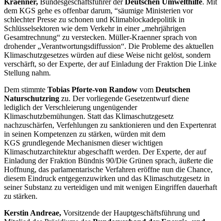
Kraenner
,
Bundesgeschäftsführer der
Deutschen Umwelthilfe
. Mit
dem KGS gehe es offenbar darum, “säumige Ministerien vor
schlechter Presse zu schonen und Klimablockadepolitik in
Schlüsselsektoren wie dem Verkehr in einer „mehrjährigen
Gesamtrechnung“ zu verstecken. Müller-Kraenner sprach von
drohender „Verantwortungsdiffussion“.
Die Probleme des aktuellen
Klimaschutzgesetzes würden auf diese Weise nicht gelöst, sondern
verschärft, so der Experte, der auf Einladung der Fraktion Die Linke
Stellung nahm.
Dem stimmte
Tobias Pforte-von Randow
vom
Deutschen
Naturschutzring
zu. Der vorliegende Gesetzentwurf diene
lediglich der Verschleierung ungenügender
Klimaschutzbemühungen. Statt das Klimaschutzgesetz
nachzuschärfen, Verfehlungen zu sanktionieren und den Expertenrat
in seinen Kompetenzen zu stärken, würden mit dem
KGS grundlegende Mechanismen dieser wichtigen
Klimaschutzarchitektur abgeschafft werden. Der Experte, der auf
Einladung der Fraktion Bündnis 90/Die Grünen sprach, äußerte die
Hoffnung, das parlamentarische Verfahren eröffne nun die Chance,
diesem Eindruck entgegenzuwirken und das Klimaschutzgesetz in
seiner Substanz zu verteidigen und mit wenigen Eingriffen dauerhaft
zu stärken.
Kerstin Andreae,
Vorsitzende der Hauptgeschäftsführung und