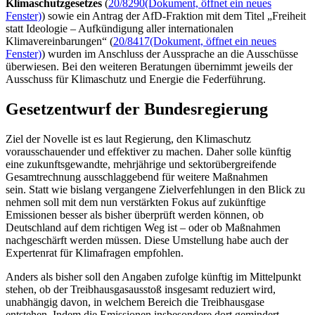
Klimaschutzgesetzes
(
20/8290
(Dokument, öffnet ein neues
Fenster)
) sowie ein Antrag der AfD-Fraktion mit dem Titel „Freiheit
statt Ideologie – Aufkündigung aller internationalen
Klimavereinbarungen“ (
20/8417
(Dokument, öffnet ein neues
Fenster)
) wurden im Anschluss der Aussprache an die Ausschüsse
überwiesen. Bei den weiteren Beratungen übernimmt jeweils der
Ausschuss für Klimaschutz und Energie die Federführung.
Gesetzentwurf der Bundesregierung
Ziel der Novelle ist es laut Regierung, den Klimaschutz
vorausschauender und effektiver zu machen. Daher solle künftig
eine zukunftsgewandte, mehrjährige und sektorübergreifende
Gesamtrechnung ausschlaggebend für weitere Maßnahmen
sein. Statt wie bislang vergangene Zielverfehlungen in den Blick zu
nehmen soll mit dem nun verstärkten Fokus auf zukünftige
Emissionen besser als bisher überprüft werden können, ob
Deutschland auf dem richtigen Weg ist – oder ob Maßnahmen
nachgeschärft werden müssen. Diese Umstellung habe auch der
Expertenrat für Klimafragen empfohlen.
Anders als bisher soll den Angaben zufolge künftig im Mittelpunkt
stehen, ob der Treibhausgasausstoß insgesamt reduziert wird,
unabhängig davon, in welchem Bereich die Treibhausgase
entstehen. Indem die Emissionen insbesondere dort gemindert