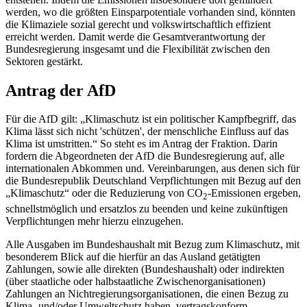
werden, wo die größten Einsparpotentiale vorhanden sind, könnten
die Klimaziele sozial gerecht und volkswirtschaftlich effizient
erreicht werden. Damit werde die Gesamtverantwortung der
Bundesregierung insgesamt und die Flexibilität zwischen den
Sektoren gestärkt.
Antrag der AfD
Für die AfD gilt: „Klimaschutz ist ein politischer Kampfbegriff, das
Klima lässt sich nicht 'schützen', der menschliche Einfluss auf das
Klima ist umstritten.“ So steht es im Antrag der Fraktion. Darin
fordern die Abgeordneten der AfD die Bundesregierung auf, alle
internationalen Abkommen und. Vereinbarungen, aus denen sich für
die Bundesrepublik Deutschland Verpflichtungen mit Bezug auf den
„Klimaschutz“ oder die Reduzierung von CO
-Emissionen ergeben,
2
schnellstmöglich und ersatzlos zu beenden und keine zukünftigen
Verpflichtungen mehr hierzu einzugehen.
Alle Ausgaben im Bundeshaushalt mit Bezug zum Klimaschutz, mit
besonderem Blick auf die hierfür an das Ausland getätigten
Zahlungen, sowie alle direkten (Bundeshaushalt) oder indirekten
(über staatliche oder halbstaatliche Zwischenorganisationen)
Zahlungen an Nichtregierungsorganisationen, die einen Bezug zu
Klima- und/oder Umweltschutz haben, vertragskonform,