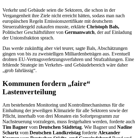
Verkehr und Gebäude seien die Sektoren, die schon in der
Vergangenheit ihre Ziele nicht erreicht hätten, sodass man nach
europäischen Regeln Emissionszertifikate mit deutschem
Steuerzahlergeld zukaufen musste, erklärte
Christoph Bals,
Politischer Geschäftsführer von
Germanwatch
, der auf Einladung
der Unionsfraktion sprach.
Das werde zukünftig aber viel teurer, sagte Bals, Abschätzungen
gingen von bis zu zweistelligen Milliardenbeträgen aus. Eventuell
drohten EU-Vertragsverletzungsverfahren und Strafzahlungen. Eine
fehlende Strategie im Verkehrs- und Gebäudebereich wäre daher
„grob fahrlässig“.
Kommunen fordern „faire“
Lastenverteilung
Am bestehenden
Monitoring
und Kontrollmechanismus für die
Einhaltung der jeweiligen Klimaziele für alle Sektoren sowie der
Pflicht, innerhalb von drei Monaten ein Sofortprogramm zur
Nachsteuerung vorzulegen, muss festgehalten werden, forderte auch
Tim Bagner
vom
Deutschen Städtetag
. Wie Bagner und
Nadine
Schartz
vom
Deutschen Landkreistag
forderte
Alexander