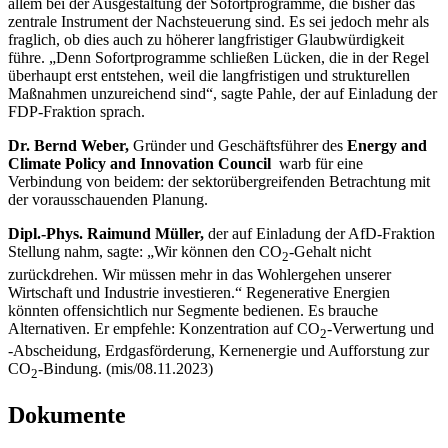
allem bei der Ausgestaltung der Sofortprogramme, die bisher das
zentrale Instrument der Nachsteuerung sind. Es sei jedoch mehr als
fraglich, ob dies auch zu höherer langfristiger Glaubwürdigkeit
führe. „Denn Sofortprogramme schließen Lücken, die in der Regel
überhaupt erst entstehen, weil die langfristigen und strukturellen
Maßnahmen unzureichend sind“, sagte Pahle, der auf Einladung der
FDP-Fraktion sprach.
Dr. Bernd Weber,
Gründer und Geschäftsführer des
Energy and
Climate Policy and Innovation Council
warb für eine
Verbindung von beidem: der sektorübergreifenden Betrachtung mit
der vorausschauenden Planung.
Dipl.-Phys. Raimund Müller,
der auf Einladung der AfD-Fraktion
Stellung nahm,
sagte: „Wir können den CO
-Gehalt nicht
2
zurückdrehen. Wir müssen mehr in das Wohlergehen unserer
Wirtschaft und Industrie investieren.“ Regenerative Energien
könnten offensichtlich nur Segmente bedienen. Es brauche
Alternativen. Er empfehle: Konzentration auf CO
-Verwertung und
2
-Abscheidung, Erdgasförderung, Kernenergie und Aufforstung zur
CO
-Bindung. (mis/08.11.2023)
2
Dokumente