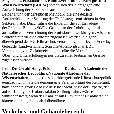
Mitglied des Präsidiums des
Bundesverband der Energie- und
Wasserwirtschaft (BDEW)
sprach sich dezidiert gegen eine
Aufweichung der Sektorziele aus und plädierte für eine
Beibehaltung der derzeitigen Methodik, die eine gezielte
Anreizwirkung zur Senkung der Treibhausgasemissionen in den
Sektoren habe. Dazu, führte die Expertin, die auf Einladung
der Fraktion Bündnis 90/Die Grünen an der Anhörung teilnahm,
aus, sollte eine Verrechnung der Emissionsentwicklungen zwischen
Sektoren nur für die Sektoren zugelassen werden, die ganz
überwiegend der EU-Klimaschutzverordnung unterliegen (Verkehr,
Gebäude, Landwirtschaft, Sonstige/Abfallwirtschaft). Zur
Vermeidung von Zielabweichungen sollte die Verrechnung von
Über- und Untererfüllungen nur bis zu einer bestimmten Grenze
zugelassen werden.
Prof. Dr. Gerald Haug,
Präsident der
Deutschen Akademie der
Naturforscher Leopoldina/Nationale Akademie der
Wissenschaften
, nannte die sektorübergreifende Klimaschutzpolitik
genauso richtig wie die gemeinsame Verantwortung der Regierung,
hatte aber ein großes Aber: Aus seiner Sicht, sagte der Experte, der
auf Einladung der Unionsfraktion Stellung nahm, wäre es
wünschenswert, wenn der Kanzler mit Blick auf das Kabinett eine
klarere Führungsrolle dabei übernähme.
Verkehrs- und Gebäudebereich