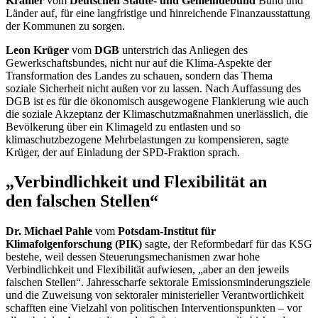
Kramer
vom
Deutschen Städte- und Gemeindebund
Bund und
Länder auf, für eine langfristige und hinreichende Finanzausstattung
der Kommunen zu sorgen.
Leon Krüger
vom
DGB
unterstrich das Anliegen des
Gewerkschaftsbundes, nicht nur auf die Klima-Aspekte der
Transformation des Landes zu schauen, sondern das Thema
soziale Sicherheit nicht außen vor zu lassen. Nach Auffassung des
DGB ist es für die ökonomisch ausgewogene Flankierung wie auch
die soziale Akzeptanz der Klimaschutzmaßnahmen unerlässlich, die
Bevölkerung über ein Klimageld zu entlasten und so
klimaschutzbezogene Mehrbelastungen zu kompensieren, sagte
Krüger, der auf Einladung der SPD-Fraktion sprach.
„Verbindlichkeit und Flexibilität an
den falschen Stellen“
Dr. Michael Pahle
vom
Potsdam-Institut für
Klimafolgenforschung (PIK)
sagte, der Reformbedarf für das KSG
bestehe, weil dessen Steuerungsmechanismen zwar hohe
Verbindlichkeit und Flexibilität aufwiesen, „aber an den jeweils
falschen Stellen“. Jahresscharfe sektorale Emissionsminderungsziele
und die Zuweisung von sektoraler ministerieller Verantwortlichkeit
schafften eine Vielzahl von politischen Interventionspunkten – vor