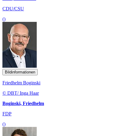
CDU/CSU
()
Bildinformationen
Friedhelm Boginski
© DBT/ Inga Haar
Boginski, Friedhelm
FDP
()