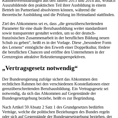
Rahmenvereinbarungen aus den Jahren 2013 und 2014 auf, wonach
Auszubildende den praktischen Teil ihrer Ausbildung in einem
Betrieb im Partnerland absolvieren können, während die
theoretische Ausbildung und die Prüfung im Heimatland stattfinden.
Ziel des Abkommens sei es, dass „die grenzüberschreitenden
Parameter für eine duale Berufsausbildung weiter standardisiert
sowie transparenter gestaltet werden, um so der deutsch-
französischen Zusammenarbeit in der beruflichen Bildung neuen
Schub zu geben“, heißt es in der Vorlage. Diese „besondere Form
des Lernens“ ermögliche den Erwerb einer Doppelkultur, fördere
die beruflichen Chancen und eröffne den Unternehmen in der
Grenzregion attraktive Rekrutierungsperspektiven.
„Vertragsgesetz notwendig“
Der Bundesregierung zufolge sichert das Abkommen den
rechtlichen Rahmen bei den verschiedenen Konstellationen einer
grenzüberschreitenden Berufsausbildung. Ein Vertragsgesetz sei
notwendig, da sich das Abkommen auf Gegenstände der
Bundesgesetzgebung beziehe, heißt es zur Begründung.
Nach Artikel 59 Absatz 2 Satz 1 des Grundgesetzes bedürfen
Verträge, welche die politischen Beziehungen des Bundes regeln
oder sich auf Gegenstände der Bundesgesetzgebung beziehen, der