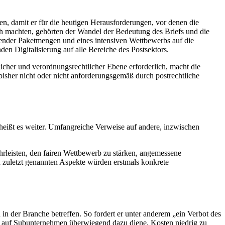
ren, damit er für die heutigen Herausforderungen, vor denen die
ich machten, gehörten der Wandel der Bedeutung des Briefs und die
ender Paketmengen und eines intensiven Wettbewerbs auf die
en Digitalisierung auf alle Bereiche des Postsektors.
cher und verordnungsrechtlicher Ebene erforderlich, macht die
sher nicht oder nicht anforderungsgemäß durch postrechtliche
eißt es weiter. Umfangreiche Verweise auf andere, inzwischen
hrleisten, den fairen Wettbewerb zu stärken, angemessene
n zuletzt genannten Aspekte würden erstmals konkrete
n der Branche betreffen. So fordert er unter anderem „ein Verbot des
ff auf Subunternehmen überwiegend dazu diene, Kosten niedrig zu