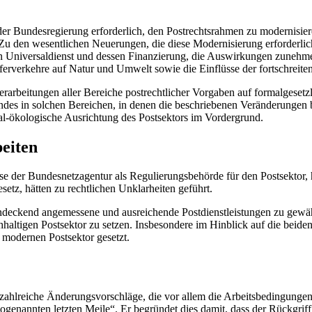
t der Bundesregierung erforderlich, den Postrechtsrahmen zu modernisie
“. Zu den wesentlichen Neuerungen, die diese Modernisierung erforderl
n Universaldienst und dessen Finanzierung, die Auswirkungen zunehm
rverkehre auf Natur und Umwelt sowie die Einflüsse der fortschreitend
beitungen aller Bereiche postrechtlicher Vorgaben auf formalgesetzli
es in solchen Bereichen, in denen die beschriebenen Veränderungen bi
ial-ökologische Ausrichtung des Postsektors im Vordergrund.
eiten
 der Bundesnetzagentur als Regulierungsbehörde für den Postsektor, h
etz, hätten zu rechtlichen Unklarheiten geführt.
hendeckend angemessene und ausreichende Postdienstleistungen zu gewä
haltigen Postsektor zu setzen. Insbesondere im Hinblick auf die beide
m modernen Postsektor gesetzt.
hlreiche Änderungsvorschläge, die vor allem die Arbeitsbedingungen i
ogenannten letzten Meile“. Er begründet dies damit, dass der Rückgri