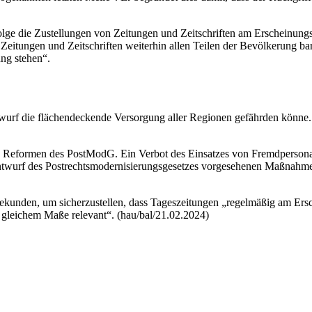
lge die Zustellungen von Zeitungen und Zeitschriften am Erscheinungst
e Zeitungen und Zeitschriften weiterhin allen Teilen der Bevölkerung b
ng stehen“.
twurf die flächendeckende Versorgung aller Regionen gefährden könne
Reformen des PostModG. Ein Verbot des Einsatzes von Fremdpersonal in 
ntwurf des Postrechtsmodernisierungsgesetzes vorgesehenen Maßnahmen 
ekunden, um sicherzustellen, dass Tageszeitungen „regelmäßig am Ers
n gleichem Maße relevant“. (hau/bal/21.02.2024)