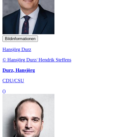
Bildinformationen
Hansjörg Durz
© Hansjörg Durz/ Hendrik Steffens
Durz, Hansjörg
CDU/CSU
()