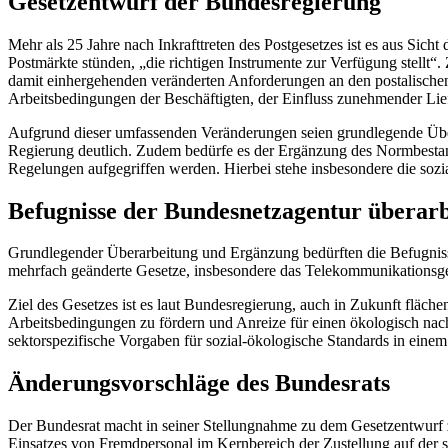
Gesetzentwurf der Bundesregierung
Mehr als 25 Jahre nach Inkrafttreten des Postgesetzes ist es aus Sich
Postmärkte stünden, „die richtigen Instrumente zur Verfügung stellt
damit einhergehenden veränderten Anforderungen an den postalische
Arbeitsbedingungen der Beschäftigten, der Einfluss zunehmender Liefe
Aufgrund dieser umfassenden Veränderungen seien grundlegende Überar
Regierung deutlich. Zudem bedürfe es der Ergänzung des Normbestand
Regelungen aufgegriffen werden. Hierbei stehe insbesondere die soz
Befugnisse der Bundesnetzagentur überarb
Grundlegender Überarbeitung und Ergänzung bedürften die Befugnisse
mehrfach geänderte Gesetze, insbesondere das Telekommunikationsges
Ziel des Gesetzes ist es laut Bundesregierung, auch in Zukunft fläc
Arbeitsbedingungen zu fördern und Anreize für einen ökologisch nach
sektorspezifische Vorgaben für sozial-ökologische Standards in eine
Änderungsvorschläge des Bundesrats
Der Bundesrat macht in seiner Stellungnahme zu dem Gesetzentwurf za
Einsatzes von Fremdpersonal im Kernbereich der Zustellung auf der s