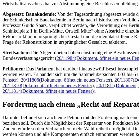
Wirtschaftsausschuss hat zur Abstimmung eine Beschlussempfehlung 
Abgesetzt: Bauakademie:
Von der Tagesordnung abgesetzt wurde die
der Schinkelschen Bauakademie in Berlin nach historischem Vorbild 
Professor Guido Spars, verpflichtet werden, die Verordnung der Berl
Schinkelplatz 1 in Berlin-Mitte, Ortsteil Mitte“ ohne Abstriche einzu
Rekonstruktion in ursprünglicher Gestalt und die identitätsstiften
Frage der Rekonstruktion in ursprünglicher Gestalt zu taktieren.
Streitsachen:
Die Abgeordneten haben einstimmig eine Beschlussempf
Bundesverfassungsgericht (
20/11984
(Dokument, öffnet ein neues Fen
Petitionen
: Das Parlament hat darüber hinaus zwölf Beschlussempfeh
worden waren. Es handelt sich um die Sammelübersichten 603 bis 61
Fenster)
,
20/11806
(Dokument, öffnet ein neues Fenster)
,
20/11807
(Do
20/11810
(Dokument, öffnet ein neues Fenster)
,
20/11811
(Dokument, ö
20/11814
(Dokument, öffnet ein neues Fenster)
).
Forderung nach einem „Recht auf Repara
Darunter befindet sich auch eine Petition mit der Forderung nach ei
beziehen soll. Durch die Möglichkeit der Reparatur von Produkten kön
Zudem würde so den Verbrauchern mehr Wahlfreiheit ermöglicht. Der P
werden können und alle Komponenten einfach entnommen werden k