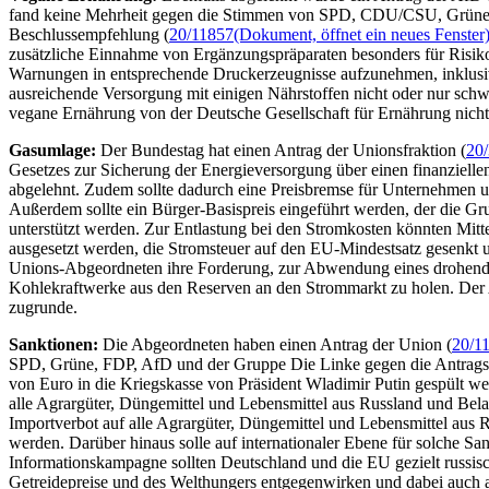
fand keine Mehrheit gegen die Stimmen von SPD, CDU/CSU, Grüne u
Beschlussempfehlung (
20/11857
(Dokument, öffnet ein neues Fenster
zusätzliche Einnahme von Ergänzungspräparaten besonders für Risik
Warnungen in entsprechende Druckerzeugnisse aufzunehmen, inklusive
ausreichende Versorgung mit einigen Nährstoffen nicht oder nur sch
vegane Ernährung von der Deutsche Gesellschaft für Ernährung nicht
Gasumlage:
Der Bundestag hat einen Antrag der Unionsfraktion (
20
Gesetzes zur Sicherung der Energieversorgung über einen finanziel
abgelehnt. Zudem sollte dadurch eine Preisbremse für Unternehmen un
Außerdem sollte ein Bürger-Basispreis eingeführt werden, der die Gr
unterstützt werden. Zur Entlastung bei den Stromkosten könnten Mitt
ausgesetzt werden, die Stromsteuer auf den EU-Mindestsatz gesenkt u
Unions-Abgeordneten ihre Forderung, zur Abwendung eines drohenden 
Kohlekraftwerke aus den Reserven an den Strommarkt zu holen. Der
zugrunde.
Sanktionen:
Die Abgeordneten haben einen Antrag der Union (
20/1
SPD, Grüne, FDP, AfD und der Gruppe Die Linke gegen die Antragstel
von Euro in die Kriegskasse von Präsident Wladimir Putin gespült we
alle Agrargüter, Düngemittel und Lebensmittel aus Russland und Bela
Importverbot auf alle Agrargüter, Düngemittel und Lebensmittel aus 
werden. Darüber hinaus solle auf internationaler Ebene für solche S
Informationskampagne sollten Deutschland und die EU gezielt russisch
Getreidepreise und des Welthungers entgegenwirken und dabei auch a