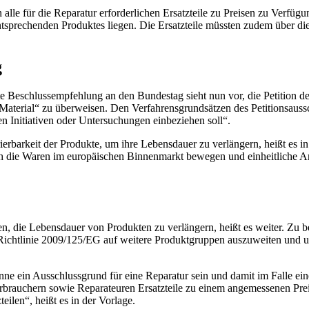
le für die Reparatur erforderlichen Ersatzteile zu Preisen zu Verfügung
 entsprechenden Produktes liegen. Die Ersatzteile müssten zudem über d
g
ete Beschlussempfehlung an den Bundestag sieht nun vor, die Petition 
aterial“ zu überweisen. Den Verfahrensgrundsätzen des Petitionsaussch
n Initiativen oder Untersuchungen einbeziehen soll“.
rierbarkeit der Produkte, um ihre Lebensdauer zu verlängern, heißt e
ch die Waren im europäischen Binnenmarkt bewegen und einheitliche Anf
n, die Lebensdauer von Produkten zu verlängern, heißt es weiter. Zu b
ichtlinie 2009/125/EG auf weitere Produktgruppen auszuweiten und u
ne ein Ausschlussgrund für eine Reparatur sein und damit im Falle ein
erbrauchern sowie Reparateuren Ersatzteile zu einem angemessenen Preis
ilen“, heißt es in der Vorlage.