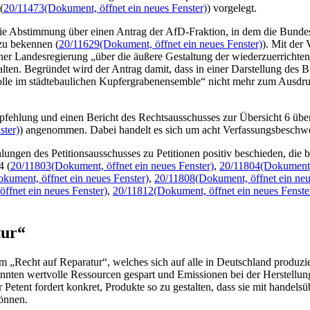
(
20/11473
(Dokument, öffnet ein neues Fenster)
) vorgelegt.
 Abstimmung über einen Antrag der AfD-Fraktion, in dem die Bundesre
zu bekennen (
20/11629
(Dokument, öffnet ein neues Fenster)
). Mit der
iner Landesregierung „über die äußere Gestaltung der wiederzuerricht
halten. Begründet wird der Antrag damit, dass in einer Darstellung des 
de Rolle im städtebaulichen Kupfergrabenensemble“ nicht mehr zum Au
ehlung und einen Bericht des Rechtsausschusses zur Übersicht 6 über
ster)
) angenommen. Dabei handelt es sich um acht Verfassungsbeschw
lungen des Petitionsausschusses zu Petitionen positiv beschieden, di
4 (
20/11803
(Dokument, öffnet ein neues Fenster)
,
20/11804
(Dokument, 
kument, öffnet ein neues Fenster)
,
20/11808
(Dokument, öffnet ein neu
ffnet ein neues Fenster)
,
20/11812
(Dokument, öffnet ein neues Fenste
tur“
nem „Recht auf Reparatur“, welches sich auf alle in Deutschland prod
nten wertvolle Ressourcen gespart und Emissionen bei der Herstellung r
etent fordert konkret, Produkte so zu gestalten, dass sie mit handels
önnen.