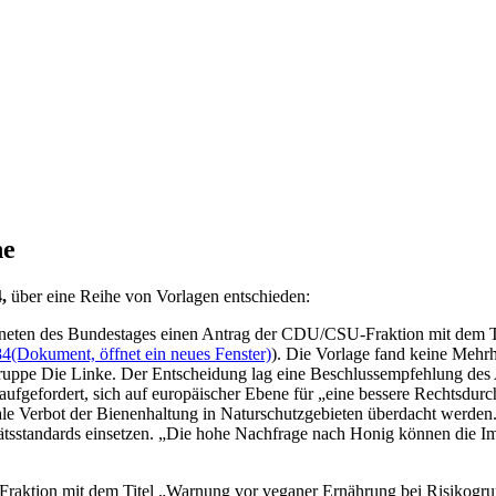
he
,
über eine Reihe von Vorlagen entschieden:
neten des Bundestages einen Antrag der CDU/CSU-Fraktion mit dem T
84
(Dokument, öffnet ein neues Fenster)
). Die Vorlage fand keine Meh
Gruppe Die Linke. Der Entscheidung lag eine Beschlussempfehlung des 
aufgefordert, sich auf europäischer Ebene für „eine bessere Rechtsdur
le Verbot der Bienenhaltung in Naturschutzgebieten überdacht werden. 
ätsstandards einsetzen. „Die hohe Nachfrage nach Honig können die Imke
Fraktion mit dem Titel „Warnung vor veganer Ernährung bei Risikogru