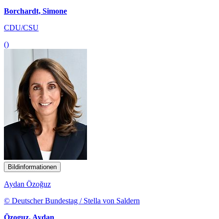
Borchardt, Simone
CDU/CSU
()
Bildinformationen
Aydan Özoğuz
© Deutscher Bundestag / Stella von Saldern
Özoguz, Aydan