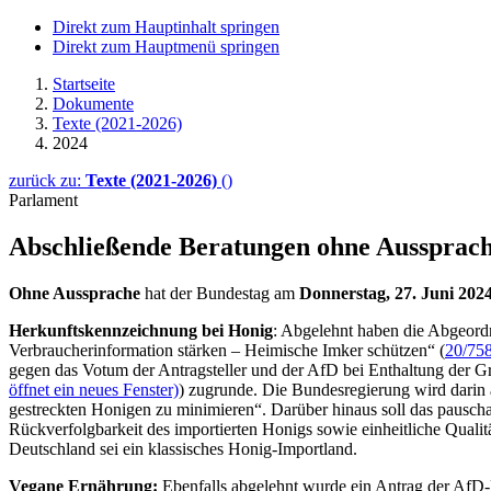
Direkt zum Hauptinhalt springen
Direkt zum Hauptmenü springen
Startseite
Dokumente
Texte (2021-2026)
2024
zurück zu:
Texte (2021-2026)
()
Parlament
Abschließende Beratungen ohne Aussprac
Ohne Aussprache
hat der Bundestag am
Donnerstag, 27. Juni 2024
Herkunftskennzeichnung bei Honig
: Abgelehnt haben die Abgeord
Verbraucherinformation stärken – Heimische Imker schützen“ (
20/75
gegen das Votum der Antragsteller und der AfD bei Enthaltung der 
öffnet ein neues Fenster)
) zugrunde. Die Bundesregierung wird darin 
gestreckten Honigen zu minimieren“. Darüber hinaus soll das pauscha
Rückverfolgbarkeit des importierten Honigs sowie einheitliche Qualit
Deutschland sei ein klassisches Honig-Importland.
Vegane Ernährung:
Ebenfalls abgelehnt wurde ein Antrag der AfD-