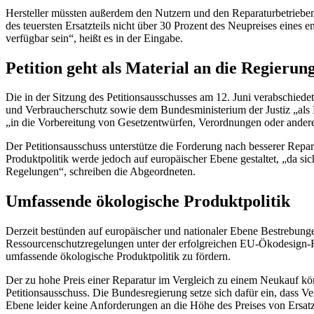
Hersteller müssten außerdem den Nutzern und den Reparaturbetrieben al
des teuersten Ersatzteils nicht über 30 Prozent des Neupreises eines
verfügbar sein“, heißt es in der Eingabe.
Petition geht als Material an die Regierun
Die in der Sitzung des Petitionsausschusses am 12. Juni verabschied
und Verbraucherschutz sowie dem Bundesministerium der Justiz „als M
„in die Vorbereitung von Gesetzentwürfen, Verordnungen oder andere
Der Petitionsausschuss unterstütze die Forderung nach besserer Repa
Produktpolitik werde jedoch auf europäischer Ebene gestaltet, „da si
Regelungen“, schreiben die Abgeordneten.
Umfassende ökologische Produktpolitik
Derzeit bestünden auf europäischer und nationaler Ebene Bestrebunge
Ressourcenschutzregelungen unter der erfolgreichen EU-Ökodesign-R
umfassende ökologische Produktpolitik zu fördern.
Der zu hohe Preis einer Reparatur im Vergleich zu einem Neukauf kön
Petitionsausschuss. Die Bundesregierung setze sich dafür ein, dass V
Ebene leider keine Anforderungen an die Höhe des Preises von Ersatzte