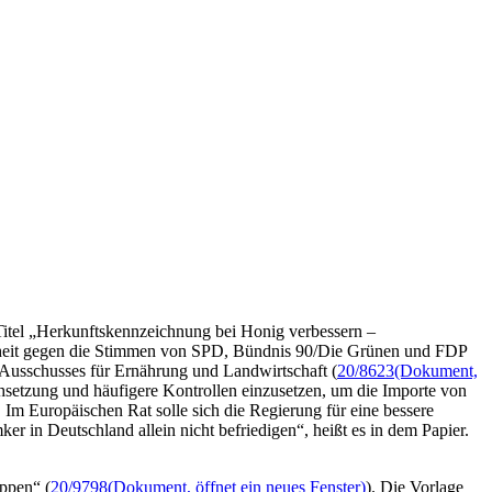
itel „Herkunftskennzeichnung bei Honig verbessern –
rheit gegen die Stimmen von SPD, Bündnis 90/Die Grünen und FDP
Ausschusses für Ernährung und Landwirtschaft (
20/8623
(Dokument,
chsetzung und häufigere Kontrollen einzusetzen, um die Importe von
Im Europäischen Rat solle sich die Regierung für eine bessere
r in Deutschland allein nicht befriedigen“, heißt es in dem Papier.
ppen“ (
20/9798
(Dokument, öffnet ein neues Fenster)
). Die Vorlage