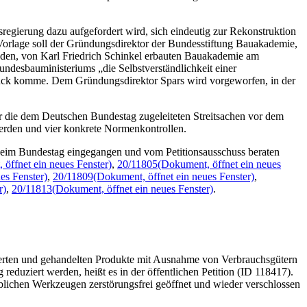
gierung dazu aufgefordert wird, sich eindeutig zur Rekonstruktion
 Vorlage soll der Gründungsdirektor der Bundesstiftung Bauakademie,
enden, von Karl Friedrich Schinkel erbauten Bauakademie am
Bundesbauministeriums „die Selbstverständlichkeit einer
sdruck komme. Dem Gründungsdirektor Spars wird vorgeworfen, in der
 die dem Deutschen Bundestag zugeleiteten Streitsachen vor dem
erden und vier konkrete Normenkontrollen.
e beim Bundestag eingegangen und vom Petitionsausschuss beraten
öffnet ein neues Fenster)
,
20/11805
(Dokument, öffnet ein neues
es Fenster)
,
20/11809
(Dokument, öffnet ein neues Fenster)
,
r)
,
20/11813
(Dokument, öffnet ein neues Fenster)
.
uzierten und gehandelten Produkte mit Ausnahme von Verbrauchsgütern
eduziert werden, heißt es in der öffentlichen Petition (ID 118417).
üblichen Werkzeugen zerstörungsfrei geöffnet und wieder verschlossen