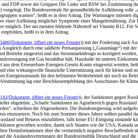
nd FDP sowie der Gruppen Die Linke und BSW bei Zustimmung durch 
)
) vorgelegt
. Die Bundeszentrale für gesundheitliche Aufklärung solle
ogruppen warnen“, heißt es in dem Antrag. Die Warnungen müssten dig
 einer Auflistung möglicher Symptome einer Mangelernährung. Zur Beg
wer möglich. Der am meisten fehlende Nährstoff sei Vitamin B12. Für S
 empfohlen, heißt es in dem Antrag.
/3486
(Dokument, öffnet ein neues Fenster)
) mit der Forderung nach A
len Ausgleich durch eine saldierte Preisanpassung („Gasumlage“) mit
d Betriebe eingesetzt und das Strommarktdesign so korrigiert werden,
undversorgung mit Gas bezahlbar hält. Haushalte im unteren Einkommen
el aus dem Erneuerbare-Energien-Gesetz-Konto eingesetzt werden, heißt 
nd eine wirkungsvolle finanzielle Unterstützung auch für kleine und m
Energienotstands für den befristeten Weiterbetrieb der noch im Betri
 Abstimmung lag eine Beschlussempfehlung des Ausschusses für Klima
1141
(Dokument, öffnet ein neues Fenster)
), der Sanktionen gegen Russ
ler abgelehnt. „Scharfe Sanktionen im Agrarbereich gegen Russland un
rden“, schreiben die Abgeordneten. Die Bundesregierung wird aufgeford
rus einzusetzen. Noch bis zum Sommer dieses Jahres sollten parallel d
Russland und Belarus einzuführen, falls keine EU-Einigung zustande kä
anktionen geworben werden, damit sich Staaten wie die USA, Kanada und
en Desinformationen über die vermeintlich negative Beschaffenheit ukr
uf die Auslandsvertretungen der Bundesrepublik Deutschland und die D