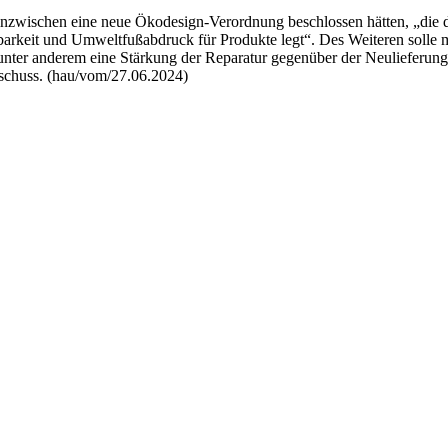
 inzwischen eine neue Ökodesign-Verordnung beschlossen hätten, „die d
barkeit und Umweltfußabdruck für Produkte legt“. Des Weiteren solle 
 unter anderem eine Stärkung der Reparatur gegenüber der Neulieferun
usschuss. (hau/vom/27.06.2024)