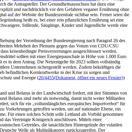
die Antragsteller. Der Gesundheitsausschuss hat dazu eine
 „explizit und nachdrücklich vor den Gefahren veganer Ernährung ohne
ital auf der
Website
der Bundeszentrale sichtbar sein. Ferner seien die
ründung heißt es, bei einer rein pflanzlichen Ernährung sei eine
chwangere, Stillende, Säuglinge, Kinder und Jugendliche werde eine
ufhebung der Verordnung der Bundesregierung nach Paragraf 26 des
 der breiten Mehrheit des Plenums gegen das Votum von CDU/CSU
 dass krisenbedingte Preisverzerrungen ausgeschlossen werden.
sdrittel sollten mit einer Energiepauschale in Höhe von 1.000 Euro
es in dem Antrag. Die Netzentgelte für 2023 sollten vollständig
ittlere Unternehmen sichergestellt werden. Zudem bekräftigen die
eb befindlichen Kernkraftwerke in der Krise zu sorgen und
schutz und Energie (
20/4455
(Dokument, öffnet ein neues Fenster)
)
land und Belarus in der Landwirtschaft fordert, mit den Stimmen von
d Belarus sind mehr als notwendig, damit nicht weiter Milliarden
ert, sich für ein „vollumfängliches europäisches Importverbot“ für
azu Vorkehrungen getroffen werden, um auf nationaler Ebene, ein
me. Für einen solchen Schritt solle Lettland als Vorbild genommen
 das Vereinigte Königreich anschlössen. Mittels einer
ainischen Getreides, die tatsächlichen Hintergründe der volatilen
eutsche Welle als Multiplikatoren zurückzugreifen. Der