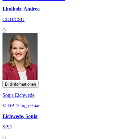
Lindholz, Andrea
CDU/CSU
()
Bildinformationen
Sonja Eichwede
© DBT/ Inga Haar
Eichwede, Sonja
SPD
()