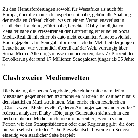
Zu den Herausforderungen sowohl für Westafrika als auch für
Europa, über die man sich ausgetauscht habe, gehöre die Spaltung
der medialen Öffentlichkeit, was zu einem Vertrauensverlust in
staatliches Handeln geführt habe, berichtet Diaby. Im digitalen
Zeitalter habe die Pressefreiheit der Entstehung einer neuen
Social-
Media
-Realität mit einer bis dato nicht gekannten Angebotsvielfalt
Raum gegeben. Im Senegal informiere sich die Mehrheit der jungen
Leute heute, wie vermutlich überall auf der Welt, vorrangig über
Social Media
. Allerdings müsse man bedenken, dass 75 Prozent der
Bevölkerung der rund 17 Millionen Senegalesen jünger als 35 Jahre
sei.
Clash zweier Medienwelten
Die Nutzung der neuen Angebote gehe einher mit einem tiefen
Misstrauen gegenüber den traditionellen Medien und darüber hinaus
den staatlichen Machtstrukturen. Man erlebe einen regelrechten
„
Clash
zweier Medienwelten“, deren Anhänger „aneinander vorbei“
redeten, analysiert Diaby. „Die junge Generation sieht sich in den
herkömmlichen Medien nicht mehr repräsentiert, wenn es eine
Person wie den Staatspräsidenten oder eine Regierung gibt, die dort
nur sich selbst darstellen.“ Die Presselandschaft werde im Senegal
einseitig von staatlicher Seite bespielt.