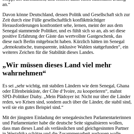
an.“
Davon könne Deutschland, dessen Politik und Gesellschaft sich zur
Zeit durch eine Fülle gesellschaftlich konfliktträchtiger
Herausforderungen konfrontiert sehe, lernen, meint der aus dem
Senegal stammende Politiker, und es fühlt sich so an, als sei diese
positive Erfahrung der Gäste das wertvollste Gastgeschenk, das
diese nach Berlin mitgebracht haben. Kürzlich hätten im Senegal
„demokratische, transparente, inklusive Wahlen stattgefunden“, ein
weiteres Zeichen für die Stabilität dieses Landes.
„Wir müssen dieses Land viel mehr
wahrnehmen“
Es sei „sehr wichtig, mit stabilen Ländern wie dem Senegal, Ghana
oder Elfenbeinküste, der
Côte d‘Ivoire
, zu kooperieren“, mahnt
SPD-Politiker Diaby. „Mein Plädoyer ist: Nicht nur über die Länder
reden, wo Krisen sind, sondern auch über die Länder, die stabil sind,
weil sie ein gutes Beispiel sind.“
Mit der jüngsten Einladung der senegalesischen Parlamentarierinnen
und Parlamentarier habe die deutsche Seite signalisieren wollen,
dass man dieses Land als verlässlichen und gleichgesinnten Partner
in Westafrika schätze und die Zusammenarbeit ausbauen wolle.