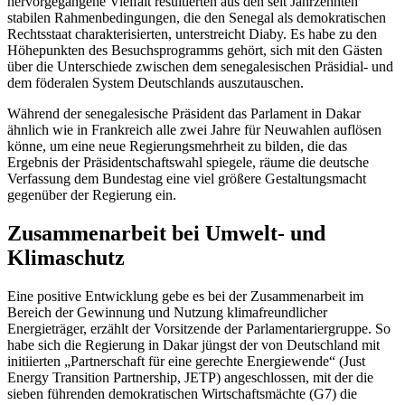
hervorgegangene Vielfalt resultierten aus den seit Jahrzehnten
stabilen Rahmenbedingungen, die den Senegal als demokratischen
Rechtsstaat charakterisierten, unterstreicht Diaby. Es habe zu den
Höhepunkten des Besuchsprogramms gehört, sich mit den Gästen
über die Unterschiede zwischen dem senegalesischen Präsidial- und
dem föderalen System Deutschlands auszutauschen.
Während der senegalesische Präsident das Parlament in Dakar
ähnlich wie in Frankreich alle zwei Jahre für Neuwahlen auflösen
könne, um eine neue Regierungsmehrheit zu bilden, die das
Ergebnis der Präsidentschaftswahl spiegele, räume die deutsche
Verfassung dem Bundestag eine viel größere Gestaltungsmacht
gegenüber der Regierung ein.
Zusammenarbeit bei Umwelt- und
Klimaschutz
Eine positive Entwicklung gebe es bei der Zusammenarbeit im
Bereich der Gewinnung und Nutzung klimafreundlicher
Energieträger, erzählt der Vorsitzende der Parlamentariergruppe. So
habe sich die Regierung in Dakar jüngst der von Deutschland mit
initiierten „Partnerschaft für eine gerechte Energiewende“ (
Just
Energy Transition Partnership
, JETP) angeschlossen, mit der die
sieben führenden demokratischen Wirtschaftsmächte (G7) die