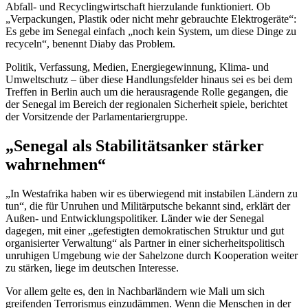
Abfall- und Recyclingwirtschaft hierzulande funktioniert. Ob
„Verpackungen, Plastik oder nicht mehr gebrauchte Elektrogeräte“:
Es gebe im Senegal einfach „noch kein System, um diese Dinge zu
recyceln
“, benennt Diaby das Problem.
Politik, Verfassung, Medien, Energiegewinnung, Klima- und
Umweltschutz
–
über diese Handlungsfelder hinaus sei es bei dem
Treffen in Berlin auch um die herausragende Rolle gegangen, die
der Senegal im Bereich der regionalen Sicherheit spiele, berichtet
der Vorsitzende der Parlamentariergruppe.
„Senegal als Stabilitätsanker stärker
wahrnehmen“
„In Westafrika haben wir es überwiegend mit instabilen Ländern zu
tun“, die für Unruhen und Militärputsche bekannt sind, erklärt der
Außen- und Entwicklungspolitiker. Länder wie der Senegal
dagegen, mit einer „gefestigten demokratischen Struktur und gut
organisierter Verwaltung“ als Partner in einer sicherheitspolitisch
unruhigen Umgebung wie der Sahelzone durch Kooperation weiter
zu stärken, liege im deutschen Interesse.
Vor allem gelte es, den in Nachbarländern wie Mali um sich
greifenden Terrorismus einzudämmen. Wenn die Menschen in der