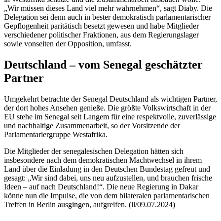
„Wir müssen dieses Land viel mehr wahrnehmen“, sagt Diaby. Die
Delegation sei denn auch in bester demokratisch parlamentarischer
Gepflogenheit paritätisch besetzt gewesen und habe Mitglieder
verschiedener politischer Fraktionen, aus dem Regierungslager
sowie vonseiten der Opposition, umfasst.
Deutschland
–
vom Senegal geschätzter
Partner
Umgekehrt betrachte der Senegal Deutschland als wichtigen Partner,
der dort hohes Ansehen genieße. Die größte Volkswirtschaft in der
EU stehe im Senegal seit Langem für eine respektvolle, zuverlässige
und nachhaltige Zusammenarbeit, so der Vorsitzende der
Parlamentariergruppe Westafrika.
Die Mitglieder der senegalesischen Delegation hätten sich
insbesondere nach dem demokratischen Machtwechsel in ihrem
Land über die Einladung in den Deutschen Bundestag gefreut und
gesagt: „Wir sind dabei, uns neu aufzustellen, und brauchen frische
Ideen
–
auf nach Deutschland!“. Die neue Regierung in Dakar
könne nun die Impulse, die von dem bilateralen parlamentarischen
Treffen in Berlin ausgingen, aufgreifen. (ll/09.07.2024)