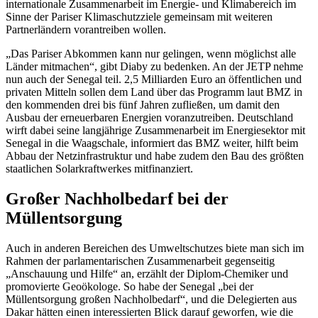
internationale Zusammenarbeit im Energie- und Klimabereich im
Sinne der Pariser Klimaschutzziele gemeinsam mit weiteren
Partnerländern vorantreiben wollen.
„Das Pariser Abkommen kann nur gelingen, wenn möglichst alle
Länder mitmachen“, gibt Diaby zu bedenken. An der JETP nehme
nun auch der Senegal teil. 2,5 Milliarden Euro an öffentlichen und
privaten Mitteln sollen dem Land über das Programm laut BMZ in
den kommenden drei bis fünf Jahren zufließen, um damit den
Ausbau der erneuerbaren Energien voranzutreiben. Deutschland
wirft dabei seine langjährige Zusammenarbeit im Energiesektor mit
Senegal in die Waagschale, informiert das BMZ weiter, hilft beim
Abbau der Netzinfrastruktur und habe zudem den Bau des größten
staatlichen Solarkraftwerkes mitfinanziert.
Großer Nachholbedarf bei der
Müllentsorgung
Auch in anderen Bereichen des Umweltschutzes biete man sich im
Rahmen der parlamentarischen Zusammenarbeit gegenseitig
„Anschauung und Hilfe“ an, erzählt der Diplom-Chemiker und
promovierte Geoökologe. So habe der Senegal „bei der
Müllentsorgung großen Nachholbedarf“, und die Delegierten aus
Dakar hätten einen interessierten Blick darauf geworfen, wie die