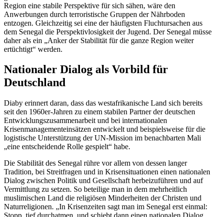
Region eine stabile Perspektive für sich sähen, wäre den
Anwerbungen durch terroristische Gruppen der Nährboden
entzogen. Gleichzeitig sei eine der häufigsten Fluchtursachen aus
dem Senegal die Perspektivlosigkeit der Jugend. Der Senegal müsse
daher als ein „Anker der Stabilität für die ganze Region weiter
ertüchtigt“ werden.
Nationaler Dialog als Vorbild für
Deutschland
Diaby erinnert daran, dass das westafrikanische Land sich bereits
seit den 1960er-Jahren zu einem stabilen Partner der deutschen
Entwicklungszusammenarbeit und bei internationalen
Krisenmanagementeinsätzen entwickelt und beispielsweise für die
logistische Unterstützung der UN-Mission im benachbarten Mali
„eine entscheidende Rolle gespielt“ habe.
Die Stabilität des Senegal rühre vor allem von dessen langer
Tradition, bei Streitfragen und in Krisensituationen einen nationalen
Dialog zwischen Politik und Gesellschaft herbeizuführen und auf
Vermittlung zu setzen. So beteilige man in dem mehrheitlich
muslimischen Land die religiösen Minderheiten der Christen und
Naturreligionen. „In Krisenzeiten sagt man im Senegal erst einmal:
Stopp, tief durchatmen, und schiebt dann einen nationalen Dialog