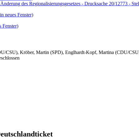
r Änderung des Regionalisierungsgesetzes - Drucksache 20/12773 - S
in neues Fenster)
 Fenster)
(CDU/CSU), Kröber, Martin (SPD), Englhardt-Kopf, Martina (CDU/CSU
schlossen
eutschlandticket