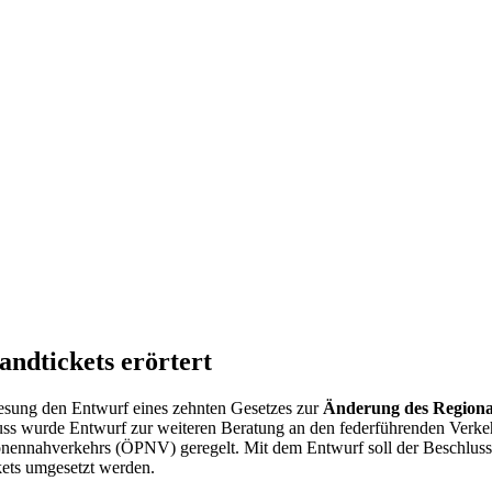
ndtickets erörtert
 Lesung den Entwurf eines zehnten Gesetzes zur
Änderung des Regional
luss wurde Entwurf zur weiteren Beratung an den federführenden Verkeh
sonennahverkehrs (ÖPNV) geregelt. Mit dem Entwurf soll der Beschlus
kets umgesetzt werden.