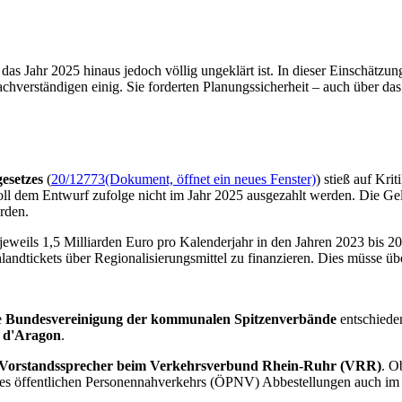
das Jahr 2025 hinaus jedoch völlig ungeklärt ist. In dieser Einschätzu
achverständigen einig. Sie forderten Planungssicherheit
–
auch über das 
gesetzes
(
20/12773
(Dokument, öffnet ein neues Fenster)
) stieß auf Kri
l dem Entwurf zufolge nicht im Jahr 2025 ausgezahlt werden. Die Gel
erden.
 jeweils 1,5 Milliarden Euro pro Kalenderjahr in den Jahren 2023 bis
landtickets über Regionalisierungsmittel zu finanzieren. Dies müsse üb
e
Bundesvereinigung der kommunalen Spitzenverbände
entschieden
 d'Aragon
.
, Vorstandssprecher beim Verkehrsverbund Rhein-Ruhr (VRR)
. O
 des öffentlichen Personennahverkehrs (ÖPNV) Abbestellungen auch im 