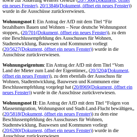
sowie zur Änderung weiterer Gesetze (
20/7566
(Dokument, öffnet
ein neues Fenster)
,
20/13846
(Dokument, öffnet ein neues Fenster)
)
wurde in die Ausschüsse zurückverwiesen.
Wohnungsnot I
: Ein Antrag der AfD mit dem Titel “Für
bezahlbares Bauen und Wohnen – Neue deutsche Wohnungsnot
stoppen„ (
20/701
(Dokument, öffnet ein neues Fenster)
), zu dem
eine Beschlussempfehlung des Ausschusses für Wohnen,
Stadtentwicklung, Bauwesen und Kommunen vorliegt
(
20/5627
(Dokument, öffnet ein neues Fenster)
) wurde in die
Ausschüsse zurückverwiesen.
Wohnungseigentum
: Ein Antrag der AfD mit dem Titel “Vom
Land der Mieter zum Land der Eigentümer„ (
20/3204
(Dokument,
öffnet ein neues Fenster)
), zu dem ebenfalls der Ausschuss für
Wohnen, Stadtentwicklung, Bauwesen und Kommunen eine
Beschlussempfehlung vorgelegt hat (
20/8969
(Dokument, öffnet ein
neues Fenster)
) wurde in die Ausschüsse zurückverwiesen.
Wohnungsnot II
: E
in Antrag der AfD mit dem Titel
“Folgen von
Massenmigration, Wohnungsnot und Stadt-Land-Flucht bewältigen„
(
20/5818
(Dokument, öffnet ein neues Fenster)
) zu dem eine
Beschlussempfehlung des Ausschusses für Wohnen,
Stadtentwicklung, Bauwesen und Kommunen vorliegt
(
20/6280
(Dokument, öffnet ein neues Fenster)
)
wurde in die
Ausschüsse zurückverwiesen.