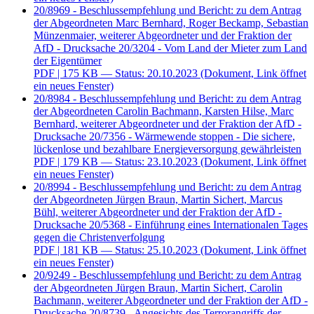
20/8969 - Beschlussempfehlung und Bericht: zu dem Antrag
der Abgeordneten Marc Bernhard, Roger Beckamp, Sebastian
Münzenmaier, weiterer Abgeordneter und der Fraktion der
AfD - Drucksache 20/3204 - Vom Land der Mieter zum Land
der Eigentümer
PDF
| 175 KB — Status: 20.10.2023
(Dokument, Link öffnet
ein neues Fenster)
20/8984 - Beschlussempfehlung und Bericht: zu dem Antrag
der Abgeordneten Carolin Bachmann, Karsten Hilse, Marc
Bernhard, weiterer Abgeordneter und der Fraktion der AfD -
Drucksache 20/7356 - Wärmewende stoppen - Die sichere,
lückenlose und bezahlbare Energieversorgung gewährleisten
PDF
| 179 KB — Status: 23.10.2023
(Dokument, Link öffnet
ein neues Fenster)
20/8994 - Beschlussempfehlung und Bericht: zu dem Antrag
der Abgeordneten Jürgen Braun, Martin Sichert, Marcus
Bühl, weiterer Abgeordneter und der Fraktion der AfD -
Drucksache 20/5368 - Einführung eines Internationalen Tages
gegen die Christenverfolgung
PDF
| 181 KB — Status: 25.10.2023
(Dokument, Link öffnet
ein neues Fenster)
20/9249 - Beschlussempfehlung und Bericht: zu dem Antrag
der Abgeordneten Jürgen Braun, Martin Sichert, Carolin
Bachmann, weiterer Abgeordneter und der Fraktion der AfD -
Drucksache 20/8739 - Angesichts des Terrorangriffs der