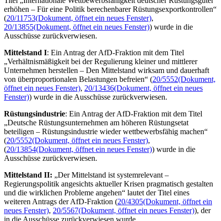
Titel „Internationale Wettbewerbsfähigkeit deutscher Rüstungsgüter
erhöhen
–
Für eine Politik berechenbarer Rüstungsexportkontrollen“
(
20/11753
(Dokument, öffnet ein neues Fenster)
,
20/13855
(Dokument, öffnet ein neues Fenster)
) wurde in die
Ausschüsse zurückverwiesen.
Mittelstand I
: Ein Antrag der AfD-Fraktion mit dem Titel
„Verhältnismäßigkeit bei der Regulierung kleiner und mittlerer
Unternehmen herstellen – Den Mittelstand wirksam und dauerhaft
von überproportionalen Belastungen befreien“ (
20/5552
(Dokument,
öffnet ein neues Fenster)
,
20/13436
(Dokument, öffnet ein neues
Fenster)
) wurde in die Ausschüsse zurückverwiesen.
Rüstungsindustrie
: Ein Antrag der AfD-Fraktion mit dem Titel
„Deutsche Rüstungsunternehmen am höheren Rüstungsetat
beteiligen – Rüstungsindustrie wieder wettbewerbsfähig machen“
(
20/5552
(Dokument, öffnet ein neues Fenster)
,
(
20/13854
(Dokument, öffnet ein neues Fenster)
) wurde in die
Ausschüsse zurückverwiesen.
Mittelstand II:
„Der Mittelstand ist systemrelevant –
Regierungspolitik angesichts aktueller Krisen pragmatisch gestalten
und die wirklichen Probleme angehen“ lautet der Titel eines
weiteren Antrags der AfD-Fraktion (
20/4305
(Dokument, öffnet ein
neues Fenster)
,
20/5567
(Dokument, öffnet ein neues Fenster)
), der
in die Ausschüsse zurückverwiesen wurde.