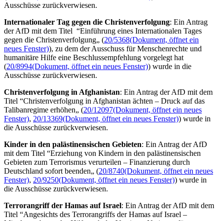
Ausschüsse zurückverwiesen.
Internationaler Tag gegen die Christenverfolgung
: Ein Antrag
der AfD mit dem Titel “Einführung eines Internationalen Tages
gegen die Christenverfolgung„ (
20/5368
(Dokument, öffnet ein
neues Fenster)
), zu dem der Ausschuss für Menschenrechte und
humanitäre Hilfe eine Beschlussempfehlung vorgelegt hat
(
20/8994
(Dokument, öffnet ein neues Fenster)
) wurde in die
Ausschüsse zurückverwiesen.
Christenverfolgung in Afghanistan
: Ein Antrag der AfD mit dem
Titel “Christenverfolgung in Afghanistan ächten – Druck auf das
Talibanregime erhöhen„ (
20/12097
(Dokument, öffnet ein neues
Fenster)
,
20/13369
(Dokument, öffnet ein neues Fenster)
) wurde in
die Ausschüsse zurückverwiesen.
Kinder in den palästinensischen Gebieten
: Ein Antrag der AfD
mit dem Titel “Erziehung von Kindern in den palästinensischen
Gebieten zum Terrorismus verurteilen – Finanzierung durch
Deutschland sofort beenden„ (
20/8740
(Dokument, öffnet ein neues
Fenster)
,
20/9250
(Dokument, öffnet ein neues Fenster)
) wurde in
die Ausschüsse zurückverwiesen.
Terrorangriff der Hamas auf Israel
: Ein Antrag der AfD mit dem
Titel “Angesichts des Terrorangriffs der Hamas auf Israel –