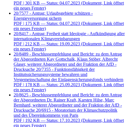
PDF
| 301 KB — Status: 04.07.2023
(Dokument, Link öffnet
ein neues Fenster)
20/7577 - Antrag: Urlaubsgebiete schützen -
Energieversorgung sichern
PDF
| 175 KB — Status: 04.07.2023
(Dokument, Link öffnet
ein neues Fenster)
20/8417 - Antrag: Freiheit statt Ideologie - Aufkündigung aller
internationalen Klimavereinbarungen
PDF
| 212 KB — Status: 19.09.2023
(Dokument, Link öffnet
ein neues Fenster)
20/8489 - Beschlussempfehlung und Bericht: zu dem Antrag
der Abgeordneten Kay Gottschalk, Klaus Stöber, Albrecht
Glaser, weiterer Abgeordneter und der Fraktion der AfD -
Drucksache 20/7355 - Funktionsfähigkeit der
Institutssicherungssysteme bewahren und
Vergemeinschaftung der Einlagensicherungsfonds verhindern
PDF
| 178 KB — Status: 25.09.2023
(Dokument, Link öffnet
ein neues Fenster)
20/8625 - Beschlussempfehlung und Bericht: zu dem Antrag
der Abgeordneten Dr. Rainer Kraft, Karsten Hilse, Marc
Bernhard, weiterer Abgeordneter und der Fraktion der AfD -
Drucksache 20/6915 - Moratorium der Klimaschutzpolitik
und des Übereinkommens von Paris
PDF
| 192 KB — Status: 17.10.2023
(Dokument, Link öffnet
ein neues Fenster)