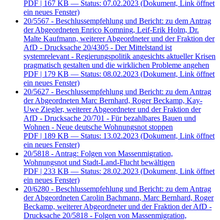
PDF
| 167 KB — Status: 07.02.2023
(Dokument, Link öffnet
ein neues Fenster)
20/5567 - Beschlussempfehlung und Bericht: zu dem Antrag
der Abgeordneten Enrico Komning, Leif-Erik Holm, Dr.
Malte Kaufmann, weiterer Abgeordneter und der Fraktion der
AfD - Drucksache 20/4305 - Der Mittelstand ist
systemrelevant - Regierungspolitik angesichts aktueller Krisen
pragmatisch gestalten und die wirklichen Probleme angehen
PDF
| 179 KB — Status: 08.02.2023
(Dokument, Link öffnet
ein neues Fenster)
20/5627 - Beschlussempfehlung und Bericht: zu dem Antrag
der Abgeordneten Marc Bernhard, Roger Beckamp, Kay-
Uwe Ziegler, weiterer Abgeordneter und der Fraktion der
AfD - Drucksache 20/701 - Für bezahlbares Bauen und
Wohnen - Neue deutsche Wohnungsnot stoppen
PDF
| 189 KB — Status: 13.02.2023
(Dokument, Link öffnet
ein neues Fenster)
20/5818 - Antrag: Folgen von Massenmigration,
Wohnungsnot und Stadt-Land-Flucht bewältigen
PDF
| 233 KB — Status: 28.02.2023
(Dokument, Link öffnet
ein neues Fenster)
20/6280 - Beschlussempfehlung und Bericht: zu dem Antrag
der Abgeordneten Carolin Bachmann, Marc Bernhard, Roger
Beckamp, weiterer Abgeordneter und der Fraktion der AfD -
Drucksache 20/5818 - Folgen von Massenmigration,