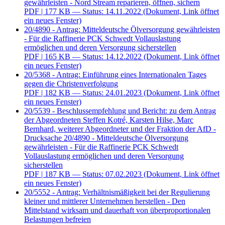
gewährleisten - Nord Stream reparieren, öffnen, sichern
PDF
| 177 KB — Status: 14.11.2022
(Dokument, Link öffnet
ein neues Fenster)
20/4890 - Antrag: Mitteldeutsche Ölversorgung gewährleisten
- Für die Raffinerie PCK Schwedt Vollauslastung
ermöglichen und deren Versorgung sicherstellen
PDF
| 165 KB — Status: 14.12.2022
(Dokument, Link öffnet
ein neues Fenster)
20/5368 - Antrag: Einführung eines Internationalen Tages
gegen die Christenverfolgung
PDF
| 182 KB — Status: 24.01.2023
(Dokument, Link öffnet
ein neues Fenster)
20/5539 - Beschlussempfehlung und Bericht: zu dem Antrag
der Abgeordneten Steffen Kotré, Karsten Hilse, Marc
Bernhard, weiterer Abgeordneter und der Fraktion der AfD -
Drucksache 20/4890 - Mitteldeutsche Ölversorgung
gewährleisten - Für die Raffinerie PCK Schwedt
Vollauslastung ermöglichen und deren Versorgung
sicherstellen
PDF
| 187 KB — Status: 07.02.2023
(Dokument, Link öffnet
ein neues Fenster)
20/5552 - Antrag: Verhältnismäßigkeit bei der Regulierung
kleiner und mittlerer Unternehmen herstellen - Den
Mittelstand wirksam und dauerhaft von überproportionalen
Belastungen befreien