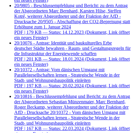
ein neues Fenster)
20/9805 - Beschlussempfehlung und Bericht: zu dem Antrag
der Abgeordneten Marc Bernhard, Karsten Hilse, Steffen
Kotré, weiterer Abgeordneter und der Fraktion der AfD -
Drucksache 20/9505 - Abschaffung der CO2-Bepreisung statt
Erhöhung zum 1. Januar 2024
PDF
| 179 KB — Status: 14.12.2023
(Dokument, Link öffnet
ein neues Fenster)
20/10076 - Antrag: Identität und baukulturelles Erbe
deutscher Städte bewahren - Raum- und Gestaltungsregeln für
die Infrastruktur der Energiewende schaffen
PDF
| 201 KB — Status: 18.01.2024
(Dokument, Link öffnet
ein neues Fenster)
20/10372 - Antrag: Vom dänischen Umgang mit
Parallelgesellschaften lernen - Strategische Wende in der
Stadt- und Wohnungsbaupolitik einleiten
PDF
| 197 KB — Status: 20.02.2024
(Dokument, Link öffnet
ein neues Fenster)
20/10816 - Beschlussempfehlung und Bericht: zu dem Antrag
der Abgeordneten Sebastian Münzenmaier, Marc Bernhard,
Roger Beckamp, weiterer Abgeordneter und der Fraktion der
AfD - Drucksache 20/10372 - Vom dänischen Umgang mit
Parallelgesellschaften lernen - Strategische Wende in der
Stadt- und Wohnungsbaupolitik einleiten
PDF
| 167 KB — Status: 22.03.2024
(Dokument, Link öffnet