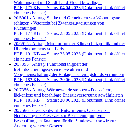
Wohnungsnot und Stadt-Land-Flucht bewältigen
PDF
| 175 KB — Status: 04.04.2023
(Dokument, Link öffnet
ein neues Fenster)
20/6901 - Antrag: Städte und Gemeinden vor Wohnungsnot
schützen - Vetorecht bei Zwangszuweisungen von
Flüchtlingen
PDF
| 177 KB — Status: 23.05.2023
(Dokument, Link öffnet
ein neues Fenster)
20/6915 - Antrag: Moratorium der Klimaschutzpolitik und des
Übereinkommens von Paris
PDF
| 191 KB — Status: 23.05.2023
(Dokument, Link öffnet
ein neues Fenster)
20/7355 - Antrag: Funktionsfähigkeit der
Institutssicherungssysteme bewahren und
Vergemeinschaftung der Einlagensicherungsfonds verhindern
PDF
| 182 KB — Status: 20.06.2023
(Dokument, Link öffnet
ein neues Fenster)
20/7356 - Antrag: Wärmewende stoppen - Die sichere,
lückenlose und bezahlbare Energieversorgung gewährleisten
PDF
| 181 KB — Status: 20.06.2023
(Dokument, Link öffnet
ein neues Fenster)
20/7566 - Gesetzentwurf: Entwurf eines Gesetzes zur
Neufassung des Gesetzes zur Beschleunigung von
Beschaffungsmaßnahmen für die Bundeswehr sowie zur
Änderung weiterer Gesetze