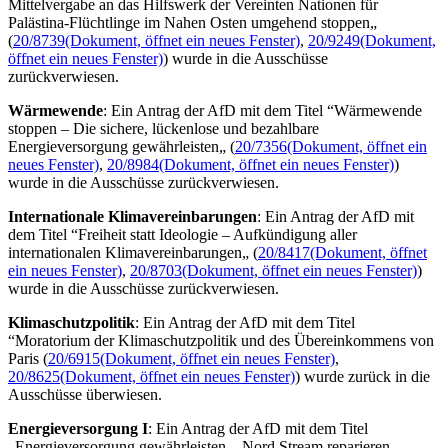
Mittelvergabe an das Hilfswerk der Vereinten Nationen für
Palästina-Flüchtlinge im Nahen Osten umgehend stoppen„
(
20/8739
(Dokument, öffnet ein neues Fenster)
,
20/9249
(Dokument,
öffnet ein neues Fenster)
) wurde in die Ausschüsse
zurückverwiesen.
Wärmewende
: Ein Antrag der AfD mit dem Titel “Wärmewende
stoppen – Die sichere, lückenlose und bezahlbare
Energieversorgung gewährleisten„ (
20/7356
(Dokument, öffnet ein
neues Fenster)
,
20/8984
(Dokument, öffnet ein neues Fenster)
)
wurde in die Ausschüsse zurückverwiesen.
Internationale Klimavereinbarungen
: Ein Antrag der AfD mit
dem Titel “Freiheit statt Ideologie – Aufkündigung aller
internationalen Klimavereinbarungen„ (
20/8417
(Dokument, öffnet
ein neues Fenster)
,
20/8703
(Dokument, öffnet ein neues Fenster)
)
wurde in die Ausschüsse zurückverwiesen.
Klimaschutzpolitik
: Ein Antrag der AfD mit dem Titel
“Moratorium der Klimaschutzpolitik und des Übereinkommens von
Paris (
20/6915
(Dokument, öffnet ein neues Fenster)
,
20/8625
(Dokument, öffnet ein neues Fenster)
) wurde zurück in die
Ausschüsse überwiesen.
Energieversorgung I
: Ein Antrag der AfD mit dem Titel
„Energieversorgung gewährleisten – Nord
Stream
reparieren,