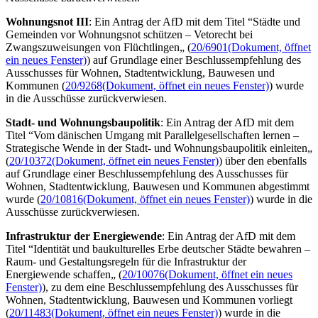
Wohnungsnot III
: E
in Antrag der AfD mit dem Titel
“Städte und
Gemeinden vor Wohnungsnot schützen
– Vetorecht bei
Zwangszuweisungen von Flüchtlingen„ (
20/6901
(Dokument, öffnet
ein neues Fenster)
) auf Grundlage einer Beschlussempfehlung des
Ausschusses für Wohnen, Stadtentwicklung, Bauwesen und
Kommunen (
20/9268
(Dokument, öffnet ein neues Fenster)
) wurde
in die Ausschüsse zurückverwiesen.
Stadt- und Wohnungsbaupolitik
: E
in Antrag der AfD mit dem
Titel
“Vom dänischen Umgang mit Parallelgesellschaften lernen
–
Strategische Wende in der Stadt- und Wohnungsbaupolitik einleiten„
(
20/10372
(Dokument, öffnet ein neues Fenster)
) über den ebenfalls
auf Grundlage einer Beschlussempfehlung des Ausschusses für
Wohnen, Stadtentwicklung, Bauwesen und Kommunen abgestimmt
wurde (
20/10816
(Dokument, öffnet ein neues Fenster)
) wurde in die
Ausschüsse zurückverwiesen.
Infrastruktur der Energiewende
: Ein Antrag der AfD mit dem
Titel “Identität und baukulturelles Erbe deutscher Städte bewahren –
Raum- und Gestaltungsregeln für die Infrastruktur der
Energiewende schaffen„ (
20/10076
(Dokument, öffnet ein neues
Fenster)
), zu dem eine Beschlussempfehlung des Ausschusses für
Wohnen, Stadtentwicklung, Bauwesen und Kommunen vorliegt
(
20/11483
(Dokument, öffnet ein neues Fenster)
) wurde in die