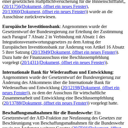
einer gesetzlichen Haftpflichtversicherung für die Binnenschifffahrt„
(
20/11756
(Dokument, öffnet ein neues Fenster)
,
20/13060
(Dokument, öffnet ein neues Fenster)
) wurde an die
Ausschüsse zurückverwiesen.
Europäische Investitionsbank
: Angenommen wurde der
Gesetzentwurf der Bundesregierung zur Erteilung der Zustimmung
nach Paragraf 7 Absatz 2 in Verbindung mit Absatz 1 des
Integrationsverantwortungsgesetzes zu dem Antrag der
Europäischen Investitionsbank zur Änderung von Artikel 16 Absatz
5 ihrer Satzung (
20/13949
(Dokument, öffnet ein neues Fenster)
).
Dazu hatte der Finanzausschuss eine Beschlussempfehlung
vorgelegt (
20/14311
(Dokument, öffnet ein neues Fenster)
).
Internationale Bank für Wiederaufbau und Entwicklung
:
Angenommen wurde
der Gesetzentwurf der Bundesregierung zur
Änderung des Abkommens über die Internationale Bank für
Wiederaufbau und Entwicklung (
20/12198
(Dokument, öffnet ein
neues Fenster)
), zu dem der Ausschuss für wirtschaftliche
Zusammenarbeit und Entwicklung eine Beschlussempfehlung
(
20/13788
(Dokument, öffnet ein neues Fenster)
) vorgelegt hatte.
Beschaffungsmaßnahmen für die Bundeswehr
: Ein
Gesetzentwurf der AfD-Fraktion zur Neufassung des Gesetzes zur
Beschleunigung von Beschaffungsmaßnahmen für die Bundeswehr