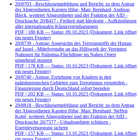
20/8703 - Beschlussempfehlung und Bericht: zu dem Antrag
der Abgeordneten Karsten Hilse, Marc Bernhard, Andreas
Bleck, weiterer Abgeordneter und der Fraktion der AfD -
Drucksache 20/8417 - Freiheit statt Ideologie - Aufkündigung
aller internationalen Klimavereinbarungen
PDF
| 180 KB — Status: 09.10.2023
(Dokument, Link öffnet
ein neues Fenster)
20/8739 - Antrag: Angesichts des Terrorangriffs der Hamas
auf Israel - Mittelvergabe an das Hilfswerk der Vereinten
Nationen für Palästina-Flüchtlinge im Nahen Osten
umgehend stoppen
PDF
| 178 KB — Status: 10.10.2023
(Dokument, Link öffnet
ein neues Fenster)
20/8740 - Antrag: Erziehung von Kindern in den
palästinensischen Gebieten zum Terrorismus verurteilen -
Finanzierung durch Deutschland sofort beenden
PDF
| 202 KB — Status: 10.10.2023
(Dokument, Link öffnet
ein neues Fenster)
20/8818 - Beschlussempfehlung und Bericht: zu dem Antrag
der Abgeordneten Karsten Hilse, Marc Bernhard, Steffen
Kotré, weiterer Abgeordneter und der Fraktion der AfD -
Drucksache 20/7577 - Urlaubsgebiete schützen -
Energieversorgung sichern
PDF
| 157 KB — Status: 13.10.2023
(Dokument, Link öffnet
ein neues Fenster)