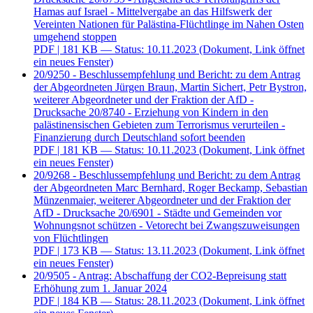
Hamas auf Israel - Mittelvergabe an das Hilfswerk der
Vereinten Nationen für Palästina-Flüchtlinge im Nahen Osten
umgehend stoppen
PDF
| 181 KB — Status: 10.11.2023
(Dokument, Link öffnet
ein neues Fenster)
20/9250 - Beschlussempfehlung und Bericht: zu dem Antrag
der Abgeordneten Jürgen Braun, Martin Sichert, Petr Bystron,
weiterer Abgeordneter und der Fraktion der AfD -
Drucksache 20/8740 - Erziehung von Kindern in den
palästinensischen Gebieten zum Terrorismus verurteilen -
Finanzierung durch Deutschland sofort beenden
PDF
| 181 KB — Status: 10.11.2023
(Dokument, Link öffnet
ein neues Fenster)
20/9268 - Beschlussempfehlung und Bericht: zu dem Antrag
der Abgeordneten Marc Bernhard, Roger Beckamp, Sebastian
Münzenmaier, weiterer Abgeordneter und der Fraktion der
AfD - Drucksache 20/6901 - Städte und Gemeinden vor
Wohnungsnot schützen - Vetorecht bei Zwangszuweisungen
von Flüchtlingen
PDF
| 173 KB — Status: 13.11.2023
(Dokument, Link öffnet
ein neues Fenster)
20/9505 - Antrag: Abschaffung der CO2-Bepreisung statt
Erhöhung zum 1. Januar 2024
PDF
| 184 KB — Status: 28.11.2023
(Dokument, Link öffnet