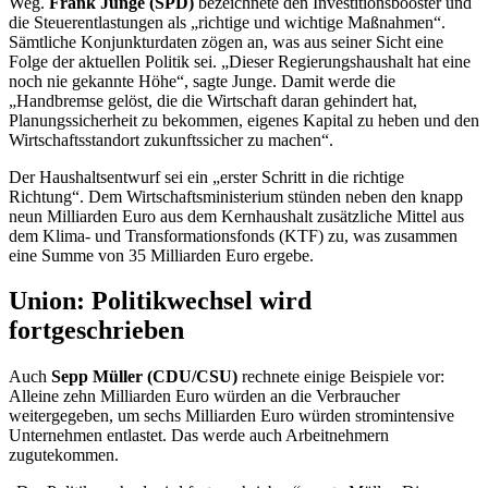
Weg.
Frank Junge (SPD)
bezeichnete den Investitionsbooster und
die Steuerentlastungen als „richtige und wichtige Maßnahmen“.
Sämtliche Konjunkturdaten zögen an, was aus seiner Sicht eine
Folge der aktuellen Politik sei. „Dieser Regierungshaushalt hat eine
noch nie gekannte Höhe“, sagte Junge. Damit werde die
„Handbremse gelöst, die die Wirtschaft daran gehindert hat,
Planungssicherheit zu bekommen, eigenes Kapital zu heben und den
Wirtschaftsstandort zukunftssicher zu machen“.
Der Haushaltsentwurf sei ein „erster Schritt in die richtige
Richtung“. Dem Wirtschaftsministerium stünden neben den knapp
neun Milliarden Euro aus dem Kernhaushalt zusätzliche Mittel aus
dem Klima- und Transformationsfonds (KTF) zu, was zusammen
eine Summe von 35 Milliarden Euro ergebe.
Union: Politikwechsel wird
fortgeschrieben
Auch
Sepp Müller (CDU/CSU)
rechnete einige Beispiele vor:
Alleine zehn Milliarden Euro würden an die Verbraucher
weitergegeben, um sechs Milliarden Euro würden stromintensive
Unternehmen entlastet. Das werde auch Arbeitnehmern
zugutekommen.