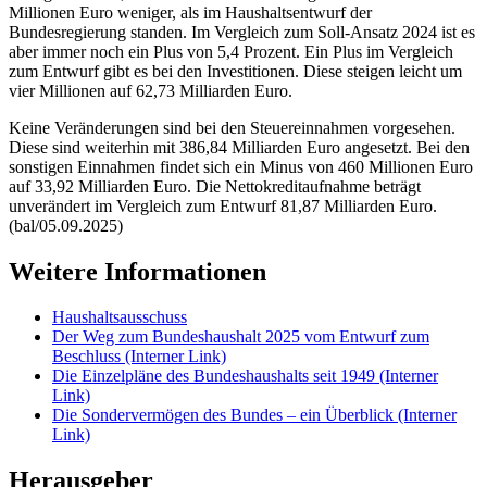
Beschluss
(Interner Link)
Die Einzelpläne des Bundeshaushalts seit 1949
(Interner
Link)
Die Sondervermögen des Bundes – ein Überblick
(Interner
Link)
Herausgeber
Deutscher Bundestag, Internetredaktion
Wirtschaft
Neuer Zuschnitt: Wirtschafts­etat sinkt
um gut zwei Milliarden Euro
Der Bundestag hat am
Dienstag, 16. September 2025,
den
Etat
des Bundesministeriums für Wirtschaft und Energie
in zweiter
Beratung angenommen.
Für die vom Haushaltsausschuss geänderte
Fassung haben die Koalitionsfraktionen CDU/CSU und SPD
gestimmt. Die AfD, Bündnis 90/Die Grünen und Die Linke lehnten
die Vorlage ab.
Dazu lagen den Parlamentariern
Beschlussempfehlungen (
21/1064
(Dokument, öffnet ein neues
Fenster)
,
21/1061
(Dokument, öffnet ein neues Fenster)
) und ein