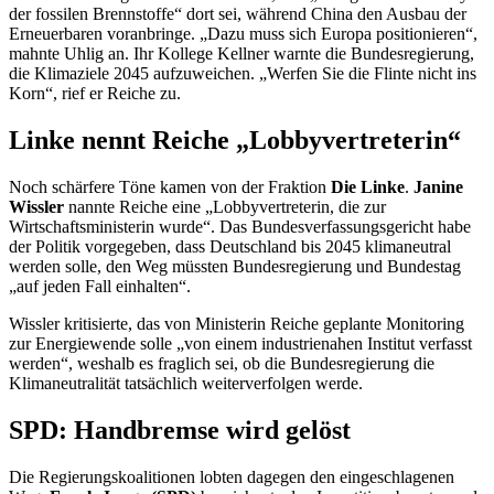
der fossilen Brennstoffe“ dort sei, während China den Ausbau der
Erneuerbaren voranbringe. „Dazu muss sich Europa positionieren“,
mahnte Uhlig an. Ihr Kollege Kellner warnte die Bundesregierung,
die Klimaziele 2045 aufzuweichen. „Werfen Sie die Flinte nicht ins
Korn“, rief er Reiche zu.
Linke nennt Reiche „Lobbyvertreterin“
Noch schärfere Töne kamen von der Fraktion
Die Linke
.
Janine
Wissler
nannte Reiche eine „Lobbyvertreterin, die zur
Wirtschaftsministerin wurde“. Das Bundesverfassungsgericht habe
der Politik vorgegeben, dass Deutschland bis 2045 klimaneutral
werden solle, den Weg müssten Bundesregierung und Bundestag
„auf jeden Fall einhalten“.
Wissler kritisierte, das von Ministerin Reiche geplante
Monitoring
zur Energiewende solle „von einem industrienahen Institut verfasst
werden“, weshalb es fraglich sei, ob die Bundesregierung die
Klimaneutralität tatsächlich weiterverfolgen werde.
SPD: Handbremse wird gelöst
Die Regierungskoalitionen lobten dagegen den eingeschlagenen