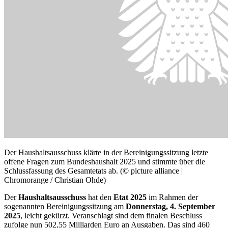
Schlussfassung des Gesamtetats ab. (© picture alliance |
Chromorange / Christian Ohde)
Der
Haushaltsausschuss
hat den
Etat
2025
im Rahmen der
sogenannten Bereinigungssitzung am
Donnerstag, 4. September
2025
, leicht gekürzt. Veranschlagt sind dem finalen Beschluss
zufolge nun 502,55 Milliarden Euro an Ausgaben. Das sind 460
Millionen Euro weniger, als im Haushaltsentwurf der
Bundesregierung standen. Im Vergleich zum Soll-Ansatz 2024 ist es
aber immer noch ein Plus von 5,4 Prozent. Ein Plus im Vergleich
zum Entwurf gibt es bei den Investitionen. Diese steigen leicht um
vier Millionen auf 62,73 Milliarden Euro.
Keine Veränderungen sind bei den Steuereinnahmen vorgesehen.
Diese sind weiterhin mit 386,84 Milliarden Euro angesetzt. Bei den
sonstigen Einnahmen findet sich ein Minus von 460 Millionen Euro
auf 33,92 Milliarden Euro. Die Nettokreditaufnahme beträgt
unverändert im Vergleich zum Entwurf 81,87 Milliarden Euro.
(bal/05.09.2025)
Weitere Informationen
Haushaltsausschuss
Der Weg zum Bundes­haushalt 2025 vom Entwurf zum