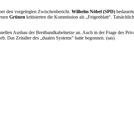
 über den vorgelegten Zwischenbericht.
Wilhelm Nöbel (SPD)
bedauerte
genen
Grünen
kritisierten die Kommission als „Feigenblatt“. Tatsächlic
ellen Ausbau der Breitbandkabelnetze an. Auch in der Frage des Privat
eb. Das Zeitalter des „dualen Systems“ hatte begonnen. (sas)