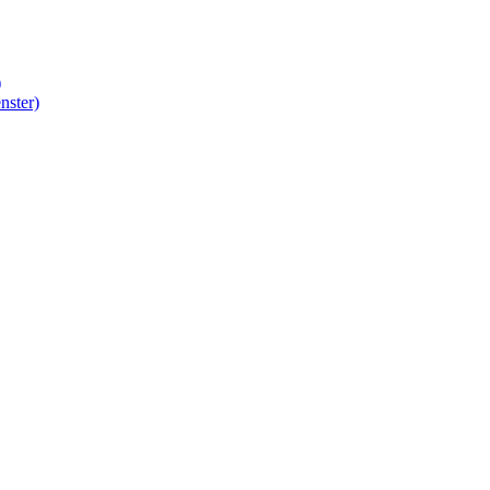
)
nster)