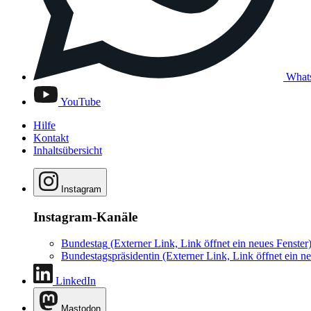
What
YouTube
Hilfe
Kontakt
Inhaltsübersicht
Instagram
Instagram-Kanäle
Bundestag
(Externer Link, Link öffnet ein neues Fenster
Bundestagspräsidentin
(Externer Link, Link öffnet ein ne
LinkedIn
Mastodon