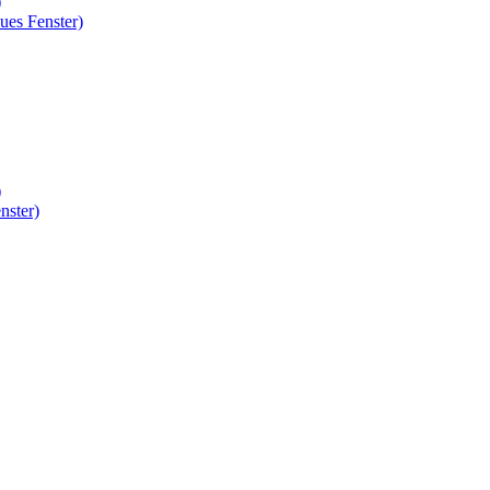
)
ues Fenster)
)
nster)