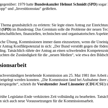
 gegenüber: 1979 hatte
Bundeskanzler Helmut Schmidt (SPD)
sogar 
“ und „Investitionsstau“ geißelten.
hema grundsätzlich zu erörtern: Sie legte einen Antrag zur Einrichtu
l (SPD)
im Bundestag: Das Gremium solle die Probleme der neuen Techn
wirtschaftlichen, finanziellen, technischen und organisatorischen Aspek
utsche Übung, Kommissionen immer dann einzusetzen, wenn die Uneinig
r Antrag Konfliktpotenzial in sich: „Der Bund verstößt gegen die föde
ing. Tatsächlich rührte der Antrag an einen schwelenden Kompetenzst
chten die Zuständigkeit für die „neuen Medien“, wie etwa den Bildsch
ionsarbeit
achverständigen bestehende Kommission am 25. Mai 1981 ihre Arbeit au
beigelegt werden konnten. „Die Kommission fand bei Aufnahme ihrer Ar
erspiegelte“, schrieb ihr
Vorsitzender Josef Linsmeier (CDU/CSU)
i
he Legislatur-Ende verkürzten Zeit vollständig zu bearbeiten. Tatsächl
en sich auch neue Voraussetzungen für die Kommissionsarbeit.