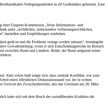
Breitbandkabel-Verlegungsarbeiten in elf Großstädten gebremst. Eine
ng einer
Enquete-
Kommission „Neue Informations- und
ik unter „rechtlichen, insbesondere verfassungsrechtlichen,
ten“ darstellen und Empfehlungen erarbeiten.
keit groß ist und die Probleme vertagt werden müssen“, bemängelte
rative Gewaltenteilung, wenn er sich Entscheidungsrechte im Bereich
reit zwischen Bund und Ländern. Beide, der Bund aufgrund seiner
irmtext.
f. Aber schon bald zeigte sich, dass zentrale Konflikte, wie zum
beit einen öffentlichen Diskussionsstand vor, der in weiten
m Vorwort des Zwischenberichts, den das Gremium am 28. März
ich hatte sich mit dem Bruch der sozialliberalen Koalition die