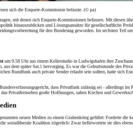
enen sich die Enquete-Kommission befasste. (© pa)
fragen, mit denen sich
Enquete
-Kommissionen befassen. Mit diesen übe
spolitik hinauszublicken und Lösungsansätze für gesellschaftliche Pro
idungsvorbereitung für den Bundestag geworden. Im sechsten Teil uns
est
um 9.58 Uhr aus einem Kellerstudio in Ludwigshafen ihre Zuschauer 
 aus dem später Sat.1 hervorging. Es war die Geburtsstunde des Privat
chen Rundfunk auch private Sender erlaubt sein sollten, hatte sich En
Bundesverfassungsgericht, dass Privatfunk zulässig sei - allerdings i
in das Privatfernsehen große Hoffnungen, sahen Kirchen und Gewerksch
edien
enannten neuen Medien zu einem Grabenkrieg geführt: Forderte die ko
e die sozialliberale Koalition zögerlich: Zwar befürwortete sie dies eb