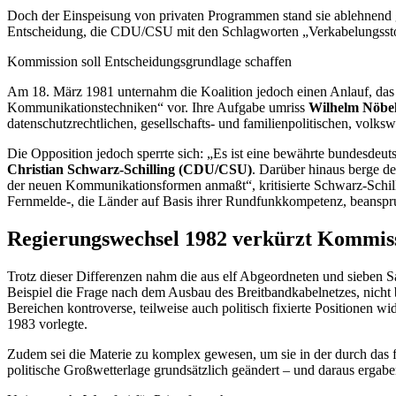
Doch der Einspeisung von privaten Programmen stand sie ablehnend
Entscheidung, die CDU/CSU mit den Schlagworten „Verkabelungsstopp
Kommission soll Entscheidungsgrundlage schaffen
Am 18. März 1981 unternahm die Koalition jedoch einen Anlauf, das T
Kommunikationstechniken“ vor. Ihre Aufgabe umriss
Wilhelm Nöbe
datenschutzrechtlichen, gesellschafts- und familienpolitischen, volks
Die Opposition jedoch sperrte sich: „Es ist eine bewährte bundesde
Christian Schwarz-Schilling (CDU/CSU)
. Darüber hinaus berge de
der neuen Kommunikationsformen anmaßt“, kritisierte Schwarz-Schill
Fernmelde-, die Länder auf Basis ihrer Rundfunkkompetenz, beanspru
Regierungswechsel 1982 verkürzt Kommiss
Trotz dieser Differenzen nahm die aus elf Abgeordneten und sieben S
Beispiel die Frage nach dem Ausbau des Breitbandkabelnetzes, nicht 
Bereichen kontroverse, teilweise auch politisch fixierte Positionen wid
1983 vorlegte.
Zudem sei die Materie zu komplex gewesen, um sie in der durch das frü
politische Großwetterlage grundsätzlich geändert – und daraus ergab