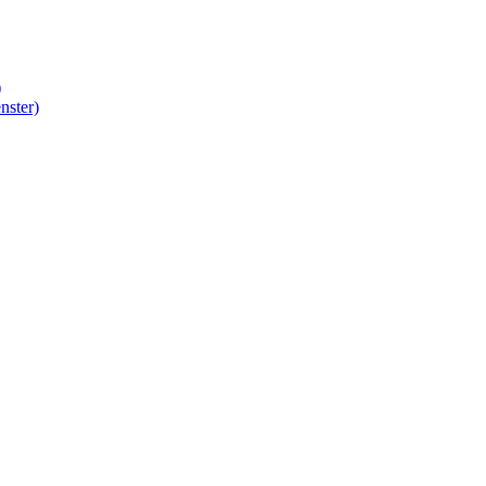
)
nster)