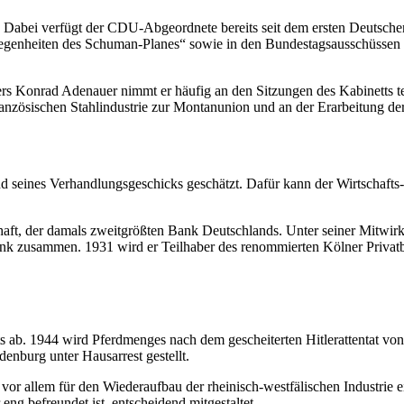
 Dabei verfügt der CDU-Abgeordnete bereits seit dem ersten Deutschen 
legenheiten des Schuman-Planes“ sowie in den Bundestagsausschüssen f
zlers Konrad Adenauer nimmt er häufig an den Sitzungen des Kabinetts 
ranzösischen Stahlindustrie zur Montanunion und an der Erarbeitung d
d seines Verhandlungsgeschicks geschätzt. Dafür kann der Wirtschaft
haft, der damals zweitgrößten Bank Deutschlands. Unter seiner Mitwirk
nk zusammen. 1931 wird er Teilhaber des renommierten Kölner Privatba
ts ab. 1944 wird Pferdmenges nach dem gescheiterten Hitlerattentat von
enburg unter Hausarrest gestellt.
r allem für den Wiederaufbau der rheinisch-westfälischen Industrie ein.
g befreundet ist, entscheidend mitgestaltet.