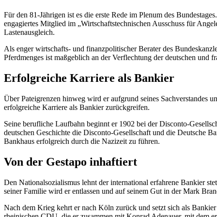
Für den 81-Jährigen ist es die erste Rede im Plenum des Bundestages.
engagiertes Mitglied im „Wirtschaftstechnischen Ausschuss für Ange
Lastenausgleich.
Als enger wirtschafts- und finanzpolitischer Berater des Bundeskan
Pferdmenges ist maßgeblich an der Verflechtung der deutschen und f
Erfolgreiche Karriere als Bankier
Über Pateigrenzen hinweg wird er aufgrund seines Sachverstandes un
erfolgreiche Karriere als Bankier zurückgreifen.
Seine berufliche Laufbahn beginnt er 1902 bei der Disconto-Gesellsc
deutschen Geschichte die Disconto-Gesellschaft und die Deutsche Ba
Bankhaus erfolgreich durch die Nazizeit zu führen.
Von der Gestapo inhaftiert
Den Nationalsozialismus lehnt der international erfahrene Bankier ste
seiner Familie wird er entlassen und auf seinem Gut in der Mark Brand
Nach dem Krieg kehrt er nach Köln zurück und setzt sich als Bankier vo
rheinischen CDU, die er zusammen mit Konrad Adenauer, mit dem er en