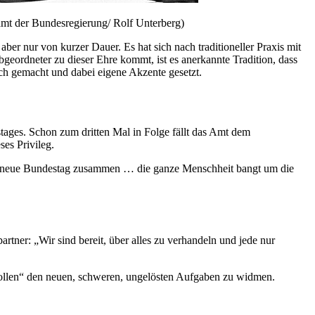
samt der Bundesregierung/ Rolf Unterberg)
er nur von kurzer Dauer. Es hat sich nach traditioneller Praxis mit
bgeordneter zu dieser Ehre kommt, ist es anerkannte Tradition, dass
uch gemacht und dabei eigene Akzente gesetzt.
stages. Schon zum dritten Mal in Folge fällt das Amt dem
es Privileg.
 der neue Bundestag zusammen … die ganze Menschheit bangt um die
“
artner: „Wir sind bereit, über alles zu verhandeln und jede nur
m Wollen“ den neuen, schweren, ungelösten Aufgaben zu widmen.