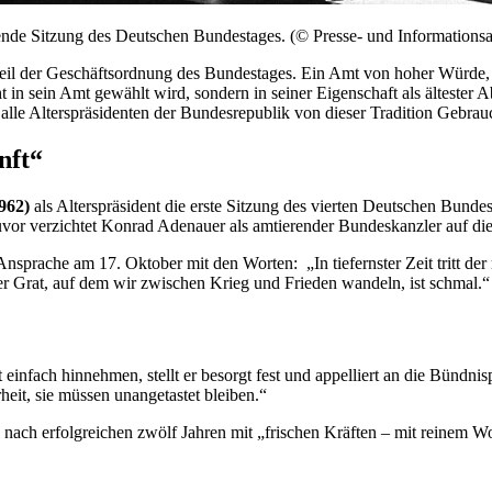
erende Sitzung des Deutschen Bundestages. (© Presse- und Information
Teil der Geschäftsordnung des Bundestages. Ein Amt von hoher Würde, ab
in sein Amt gewählt wird, sondern in seiner Eigenschaft als ältester A
 alle Alterspräsidenten der Bundesrepublik von dieser Tradition Gebra
nft“
962)
als Alterspräsident die erste Sitzung des vierten Deutschen Bunde
uvor verzichtet Konrad Adenauer als amtierender Bundeskanzler auf dies
 Ansprache am 17. Oktober mit den Worten: „In tiefernster Zeit tritt
er Grat, auf dem wir zwischen Krieg und Frieden wandeln, ist schmal.
einfach hinnehmen, stellt er besorgt fest und appelliert an die Bündnisp
heit, sie müssen unangetastet bleiben.“
ich nach erfolgreichen zwölf Jahren mit „frischen Kräften – mit reine