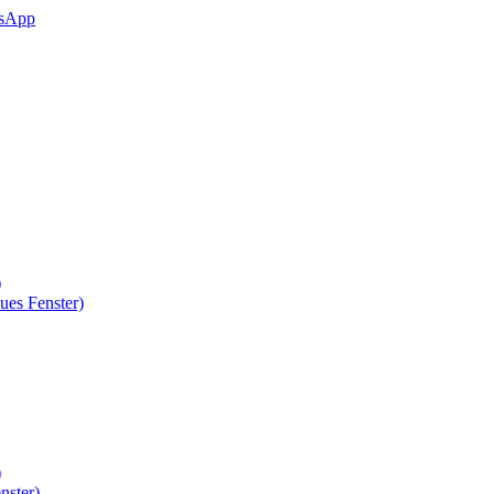
sApp
)
ues Fenster)
)
nster)