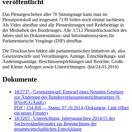
veröffentlicht
Das Plenargeschehen aller 70 Sitzungstage kann man im
Plenarprotokoll auf insgesamt 7139 Seiten noch einmal nachlesen.
Als Video abrufbar sind alle Plenarsitzungen und Redebeiträge in
der Mediathek des Bundestages. Alle 3.512 Plenardrucksachen des
Jahres sind im Dokumentations- und Informationssystem für
Parlamentarische Vorgänge (DIP) abrufbar.
Die Drucksachen bilden alle parlamentarischen Initiativen ab, also
Gesetzentwürfe und Verordnungen, Anträge, Entschließungs- und
Änderungsanträge, Beschlussempfehlungen und Berichte, Große
und Kleine Anfragen sowie Unterrichtungen. (klz/24.03.2016)
Dokumente
18/2737 - Gesetzentwurf: Entwurf eines Neunten Gesetzes
zur Änderung des Bundesverfassungsgerichtsgesetzes (9.
BVerfGGÄndG)
PDF
| 154 KB — Status: 07.10.2014
(Dokument, Link öffnet
ein neues Fenster)
18/3265 - Unterrichtung: Jahresgutachten 2014/15 des
Sachverständigenrates zur Begutachtung der
gesamtwirtschaftlichen Entwicklung