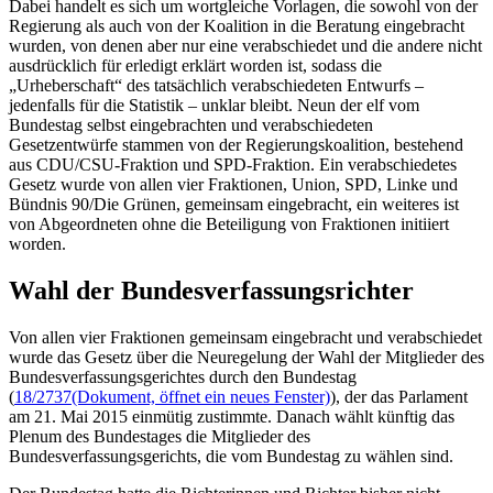
Dabei handelt es sich um wortgleiche Vorlagen, die sowohl von der
Regierung als auch von der Koalition in die Beratung eingebracht
wurden, von denen aber nur eine verabschiedet und die andere nicht
ausdrücklich für erledigt erklärt worden ist, sodass die
„Urheberschaft“ des tatsächlich verabschiedeten Entwurfs –
jedenfalls für die Statistik – unklar bleibt. Neun der elf vom
Bundestag selbst eingebrachten und verabschiedeten
Gesetzentwürfe stammen von der Regierungskoalition, bestehend
aus CDU/CSU-Fraktion und SPD-Fraktion. Ein verabschiedetes
Gesetz wurde von allen vier Fraktionen, Union, SPD, Linke und
Bündnis 90/Die Grünen, gemeinsam eingebracht, ein weiteres ist
von Abgeordneten ohne die Beteiligung von Fraktionen initiiert
worden.
Wahl der Bundesverfassungsrichter
Von allen vier Fraktionen gemeinsam eingebracht und verabschiedet
wurde das Gesetz über die Neuregelung der Wahl der Mitglieder des
Bundesverfassungsgerichtes durch den Bundestag
(
18/2737
(Dokument, öffnet ein neues Fenster)
), der das Parlament
am 21. Mai 2015 einmütig zustimmte. Danach wählt künftig das
Plenum des Bundestages die Mitglieder des
Bundesverfassungsgerichts, die vom Bundestag zu wählen sind.