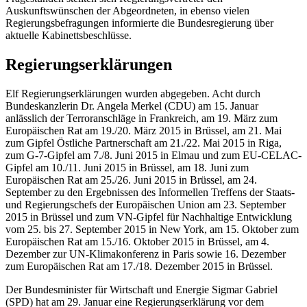
Auskunftswünschen der Abgeordneten, in ebenso vielen
Regierungsbefragungen informierte die Bundesregierung über
aktuelle Kabinettsbeschlüsse.
Regierungserklärungen
Elf Regierungserklärungen wurden abgegeben. Acht durch
Bundeskanzlerin
Dr. Angela Merkel (CDU) am 15. Januar
anlässlich der Terroranschläge in Frankreich, am 19. März zum
Europäischen Rat am 19./20. März 2015 in Brüssel, am 21. Mai
zum Gipfel Östliche Partnerschaft am 21./22. Mai 2015 in Riga,
zum G-7-Gipfel am 7./8. Juni 2015 in Elmau und zum EU-CELAC-
Gipfel am 10./11. Juni 2015 in Brüssel, am 18. Juni zum
Europäischen Rat am 25./26. Juni 2015 in Brüssel, am 24.
September zu den Ergebnissen des Informellen Treffens der Staats-
und Regierungschefs der Europäischen Union am 23. September
2015 in Brüssel und zum VN-Gipfel für Nachhaltige Entwicklung
vom 25. bis 27. September 2015 in
New York
, am 15. Oktober zum
Europäischen Rat am 15./16. Oktober 2015 in Brüssel, am 4.
Dezember zur UN-Klimakonferenz in Paris sowie 16. Dezember
zum Europäischen Rat am 17./18. Dezember 2015 in Brüssel.
Der Bundesminister für Wirtschaft und Energie
Sigmar Gabriel
(SPD) hat am 29. Januar eine Regierungserklärung vor dem