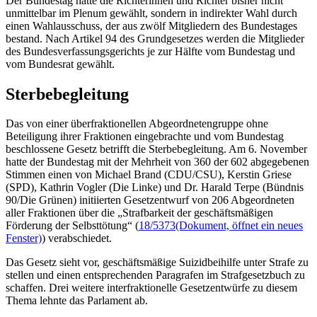
Der Bundestag hatte die Richterinnen und Richter bisher nicht
unmittelbar im Plenum gewählt, sondern in indirekter Wahl durch
einen Wahlausschuss, der aus zwölf Mitgliedern des Bundestages
bestand. Nach Artikel 94 des Grundgesetzes werden die Mitglieder
des Bundesverfassungsgerichts je zur Hälfte vom Bundestag und
vom Bundesrat gewählt.
Sterbebegleitung
Das von einer überfraktionellen Abgeordnetengruppe ohne
Beteiligung ihrer Fraktionen eingebrachte und vom Bundestag
beschlossene Gesetz betrifft die Sterbebegleitung. Am 6. November
hatte der Bundestag mit der Mehrheit von 360 der 602 abgegebenen
Stimmen einen von Michael Brand (CDU/CSU), Kerstin Griese
(SPD), Kathrin Vogler (Die Linke) und Dr. Harald Terpe (Bündnis
90/Die Grünen) initiierten Gesetzentwurf von 206 Abgeordneten
aller Fraktionen über die „Strafbarkeit der geschäftsmäßigen
Förderung der Selbsttötung“ (
18/5373
(Dokument, öffnet ein neues
Fenster)
) verabschiedet.
Das Gesetz sieht vor, geschäftsmäßige Suizidbeihilfe unter Strafe zu
stellen und einen entsprechenden Paragrafen im Strafgesetzbuch zu
schaffen. Drei weitere interfraktionelle Gesetzentwürfe zu diesem
Thema lehnte das Parlament ab.