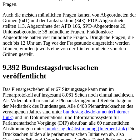
Fragen.
Auch die meisten mündlichen Fragen kamen von Abgeordneten der
Grünen (641) und der Linksfraktion (343). FDP-Abgeordnete
stellten 113, Abgeordnete der AFD 106, SPD-Abgeordnete 20,
Unionsabgeordnete 38 mündliche Fragen. Fraktionslose
Abgeordnete hatten vier mündliche Fragen. Dringliche Fragen, die
noch bis 12 Uhr am Tag vor der Fragestunde eingereicht werden
können, wurden jeweils eine von der Linken und eine von den
Grünen gestellt.
9.392 Bundestagsdrucksachen
veröffentlicht
Das Plenargeschehen aller 67 Sitzungstage kann man im
Plenarprotokoll auf insgesamt 8.061 Seiten noch einmal nachlesen.
Als Video abrufbar sind alle Plenarsitzungen und Redebeiträge in
der Mediathek des Bundestages. Alle 6408 Plenardrucksachen des
vergangenen Jahres sind unter
bundestag.de/dokumente
(Interner
Link)
und im Dokumentations- und Informationssystem für
Parlamentarische Vorgänge (DIP) abrufbar, alle 60 namentlichen
Abstimmungen unter
bundestag.de/abstimmung.
(Interner Link)
Die
Drucksachen bilden alle parlamentarischen Initiativen ab, also
Gesetzentwürfe und Verordnungen, Anträge, Entschließungs- und