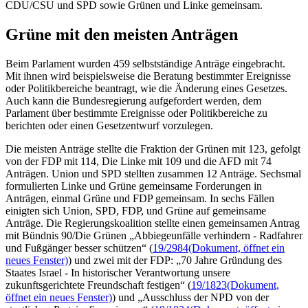
CDU/CSU und SPD sowie Grünen und Linke gemeinsam.
Grüne mit den meisten Anträgen
Beim Parlament wurden 459 selbstständige Anträge eingebracht.
Mit ihnen wird beispielsweise die Beratung bestimmter Ereignisse
oder Politikbereiche beantragt, wie die Änderung eines Gesetzes.
Auch kann die Bundesregierung aufgefordert werden, dem
Parlament über bestimmte Ereignisse oder Politikbereiche zu
berichten oder einen Gesetzentwurf vorzulegen.
Die meisten Anträge stellte die Fraktion der Grünen mit 123, gefolgt
von der FDP mit 114, Die Linke mit 109 und die AFD mit 74
Anträgen. Union und SPD stellten zusammen 12 Anträge. Sechsmal
formulierten Linke und Grüne gemeinsame Forderungen in
Anträgen, einmal Grüne und FDP gemeinsam. In sechs Fällen
einigten sich Union, SPD, FDP, und Grüne auf gemeinsame
Anträge. Die Regierungskoalition stellte einen gemeinsamen Antrag
mit Bündnis 90/Die Grünen „Abbiegeunfälle verhindern - Radfahrer
und Fußgänger besser schützen“ (
19/2984
(Dokument, öffnet ein
neues Fenster)
) und zwei mit der FDP: „70 Jahre Gründung des
Staates Israel - In historischer Verantwortung unsere
zukunftsgerichtete Freundschaft festigen“ (
19/1823
(Dokument,
öffnet ein neues Fenster)
) und „Ausschluss der NPD von der