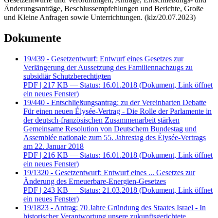
Änderungsanträge, Beschlussempfehlungen und Berichte, Große
und Kleine Anfragen sowie Unterrichtungen. (klz/20.07.2023)
Dokumente
19/439 - Gesetzentwurf: Entwurf eines Gesetzes zur
Verlängerung der Aussetzung des Familiennachzugs zu
subsidiär Schutzberechtigten
PDF
| 217 KB — Status: 16.01.2018
(Dokument, Link öffnet
ein neues Fenster)
19/440 - Entschließungsantrag: zu der Vereinbarten Debatte
Für einen neuen Élysée-Vertrag - Die Rolle der Parlamente in
der deutsch-französischen Zusammenarbeit stärken
Gemeinsame Resolution von Deutschem Bundestag und
Assemblée nationale zum 55. Jahrestag des Élysée-Vertrags
am 22. Januar 2018
PDF
| 216 KB — Status: 16.01.2018
(Dokument, Link öffnet
ein neues Fenster)
19/1320 - Gesetzentwurf: Entwurf eines ... Gesetzes zur
Änderung des Erneuerbare-Energien-Gesetzes
PDF
| 243 KB — Status: 21.03.2018
(Dokument, Link öffnet
ein neues Fenster)
19/1823 - Antrag: 70 Jahre Gründung des Staates Israel - In
historischer Verantwortung unsere zukunftsgerichtete