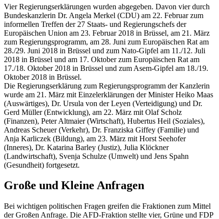
Vier Regierungserklärungen wurden abgegeben. Davon vier durch
Bundeskanzlerin Dr. Angela Merkel (CDU) am 22. Februar zum
informellen Treffen der 27 Staats- und Regierungschefs der
Europäischen Union am 23. Februar 2018 in Brüssel, am 21. März
zum Regierungsprogramm, am 28. Juni zum Europäischen Rat am
28./29. Juni 2018 in Brüssel und zum Nato-Gipfel am 11./12. Juli
2018 in Brüssel und am 17. Oktober zum Europäischen Rat am
17./18. Oktober 2018 in Brüssel und zum Asem-Gipfel am 18./19.
Oktober 2018 in Brüssel.
Die Regierungserklärung zum Regierungsprogramm der Kanzlerin
wurde am 21. März mit Einzelerklärungen der Minister Heiko Maas
(Auswärtiges), Dr. Ursula von der Leyen (Verteidigung) und Dr.
Gerd Müller (Entwicklung), am 22. März mit Olaf Scholz
(Finanzen), Peter Altmaier (Wirtschaft), Hubertus Heil (Soziales),
Andreas Scheuer (Verkehr), Dr. Franziska Giffey (Familie) und
Anja Karliczek (Bildung)
, am 23. März mit Horst Seehofer
(Inneres), Dr. Katarina Barley (Justiz), Julia Klöckner
(Landwirtschaft), Svenja Schulze (Umwelt) und Jens Spahn
(Gesundheit) fortgesetzt.
Große und Kleine Anfragen
Bei wichtigen politischen Fragen greifen die Fraktionen zum Mittel
der Großen Anfrage. Die AFD-Fraktion stellte vier, Grüne und FDP