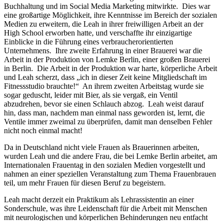
Buchhaltung und im
Social Media Marketing
mitwirkte. Dies war
eine großartige Möglichkeit, ihre Kenntnisse im Bereich der sozialen
Medien zu erweitern, die Leah in ihrer freiwilligen Arbeit an der
High School
erworben hatte, und verschaffte ihr einzigartige
Einblicke in die Führung eines verbraucherorientierten
Unternehmens. Ihre zweite Erfahrung in einer Brauerei war die
Arbeit in der Produktion von Lemke Berlin, einer großen Brauerei
in Berlin. Die Arbeit in der Produktion war harte, körperliche Arbeit
und Leah scherzt, dass „ich in dieser Zeit keine Mitgliedschaft im
Fitnessstudio brauchte!“ An ihrem zweiten Arbeitstag wurde sie
sogar geduscht, leider mit Bier, als sie vergaß, ein Ventil
abzudrehen, bevor sie einen Schlauch abzog. Leah weist darauf
hin, dass man, nachdem man einmal nass geworden ist, lernt, die
Ventile immer zweimal zu überprüfen, damit man denselben Fehler
nicht noch einmal macht!
Da in Deutschland nicht viele Frauen als Brauerinnen arbeiten,
wurden Leah und die andere Frau, die bei Lemke Berlin arbeitet, am
Internationalen Frauentag in den sozialen Medien vorgestellt und
nahmen an einer speziellen Veranstaltung zum Thema Frauenbrauen
teil, um mehr Frauen für diesen Beruf zu begeistern.
Leah macht derzeit ein Praktikum als Lehrassistentin an einer
Sonderschule, was ihre Leidenschaft für die Arbeit mit Menschen
mit neurologischen und körperlichen Behinderungen neu entfacht