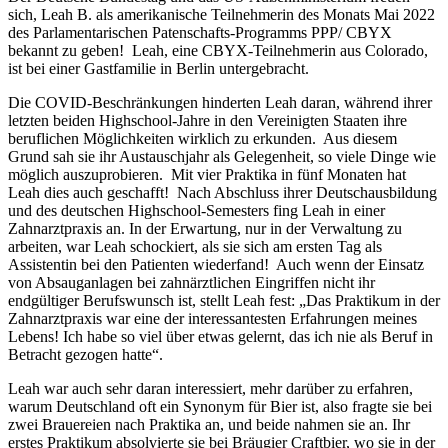
sich, Leah B. als amerikanische Teilnehmerin des Monats Mai 2022
des Parlamentarischen Patenschafts-Programms PPP/
CBYX
bekannt zu geben! Leah, eine
CBYX
-Teilnehmerin aus Colorado,
ist bei einer Gastfamilie in Berlin untergebracht.
Die COVID-Beschränkungen hinderten Leah daran, während ihrer
letzten beiden
Highschool
-Jahre in den Vereinigten Staaten ihre
beruflichen Möglichkeiten wirklich zu erkunden. Aus diesem
Grund sah sie ihr Austauschjahr als Gelegenheit, so viele Dinge wie
möglich auszuprobieren. Mit vier Praktika in fünf Monaten hat
Leah dies auch geschafft! Nach Abschluss ihrer Deutschausbildung
und des deutschen
Highschool
-Semesters fing Leah in einer
Zahnarztpraxis an. In der Erwartung, nur in der Verwaltung zu
arbeiten, war Leah schockiert, als sie sich am ersten Tag als
Assistentin bei den Patienten wiederfand! Auch wenn der Einsatz
von Absauganlagen bei zahnärztlichen Eingriffen nicht ihr
endgültiger Berufswunsch ist, stellt Leah fest: „Das Praktikum in der
Zahnarztpraxis war eine der interessantesten Erfahrungen meines
Lebens! Ich habe so viel über etwas gelernt, das ich nie als Beruf in
Betracht gezogen hatte“.
Leah war auch sehr daran interessiert, mehr darüber zu erfahren,
warum Deutschland oft ein Synonym für Bier ist, also fragte sie bei
zwei Brauereien nach Praktika an, und beide nahmen sie an. Ihr
erstes Praktikum absolvierte sie bei Bräugier Craftbier, wo sie in der