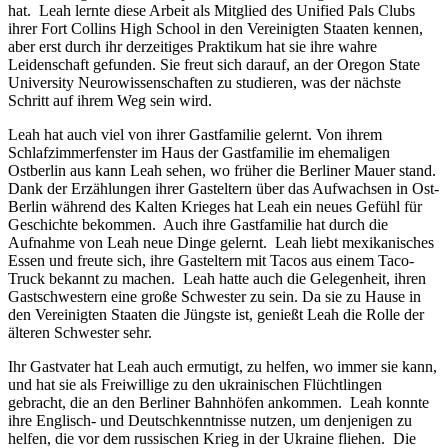
hat. Leah lernte diese Arbeit als Mitglied des
Unified Pals Clubs
ihrer
Fort Collins High School
in den Vereinigten Staaten kennen,
aber erst durch ihr derzeitiges Praktikum hat sie ihre wahre
Leidenschaft gefunden. Sie freut sich darauf, an der
Oregon State
University
Neurowissenschaften zu studieren, was der nächste
Schritt auf ihrem Weg sein wird.
Leah hat auch viel von ihrer Gastfamilie gelernt. Von ihrem
Schlafzimmerfenster im Haus der Gastfamilie im ehemaligen
Ostberlin aus kann Leah sehen, wo früher die Berliner Mauer stand.
Dank der Erzählungen ihrer Gasteltern über das Aufwachsen in Ost-
Berlin während des Kalten Krieges hat Leah ein neues Gefühl für
Geschichte bekommen. Auch ihre Gastfamilie hat durch die
Aufnahme von Leah neue Dinge gelernt. Leah liebt mexikanisches
Essen und freute sich, ihre Gasteltern mit Tacos aus einem Taco-
Truck
bekannt zu machen. Leah hatte auch die Gelegenheit, ihren
Gastschwestern eine große Schwester zu sein. Da sie zu Hause in
den Vereinigten Staaten die Jüngste ist, genießt Leah die Rolle der
älteren Schwester sehr.
Ihr Gastvater hat Leah auch ermutigt, zu helfen, wo immer sie kann,
und hat sie als Freiwillige zu den ukrainischen Flüchtlingen
gebracht, die an den Berliner Bahnhöfen ankommen. Leah konnte
ihre Englisch- und Deutschkenntnisse nutzen, um denjenigen zu
helfen, die vor dem russischen Krieg in der Ukraine fliehen. Die