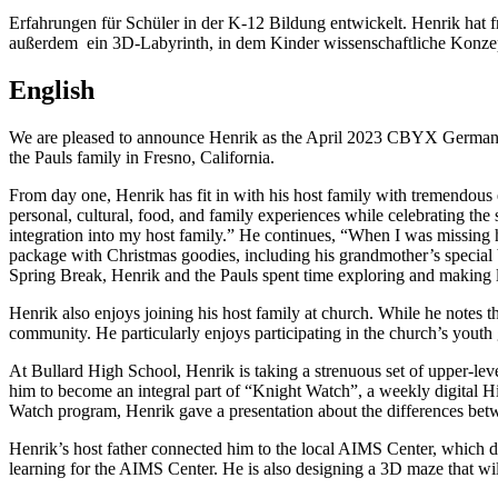
Erfahrungen für Schüler in der K-12 Bildung entwickelt. Henrik hat 
außerdem ein 3D-Labyrinth, in dem Kinder wissenschaftliche Konze
English
We are pleased to announce Henrik as the April 2023 CBYX German P
the Pauls family in Fresno, California.
From day one, Henrik has fit in with his host family with tremendous 
personal, cultural, food, and family experiences while celebrating t
integration into my host family.” He continues, “When I was missing 
package with Christmas goodies, including his grandmother’s special bu
Spring Break, Henrik and the Pauls spent time exploring and making l
Henrik also enjoys joining his host family at church. While he notes th
community. He particularly enjoys participating in the church’s youth
At Bullard High School, Henrik is taking a strenuous set of upper-leve
him to become an integral part of “Knight Watch”, a weekly digital 
Watch program, Henrik gave a presentation about the differences be
Henrik’s host father connected him to the local AIMS Center, which 
learning for the AIMS Center. He is also designing a 3D maze that wil