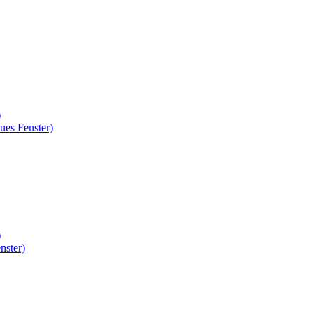
)
ues Fenster)
)
nster)