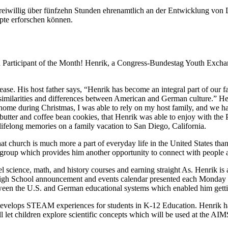
freiwillig über fünfzehn Stunden ehrenamtlich an der Entwicklung von 
pte erforschen können.
articipant of the Month! Henrik, a Congress-
Bundestag
Youth Exchan
ease. His host father says, “Henrik has become an integral part of our
he similarities and differences between American and German culture.”
home during Christmas, I was able to rely on my host family, and we ha
tter and coffee bean cookies, that Henrik was able to enjoy with the Pau
ifelong memories on a family vacation to San Diego, California.
at church is much more a part of everyday life in the United States than 
 group which provides him another opportunity to connect with people an
l science, math, and history courses and earning straight As. Henrik is a
High School announcement and events calendar presented each Monday a
tween the U.S. and German educational systems which enabled him gett
develops STEAM experiences for students in K-12 Education. Henrik has
l let children explore scientific concepts which will be used at the AIM