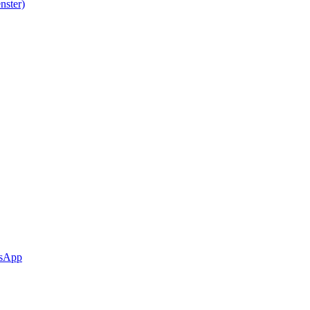
nster)
sApp