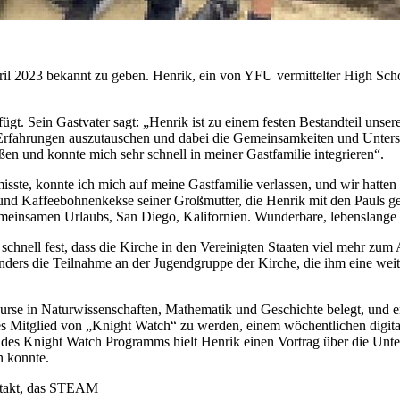
il 2023 bekannt zu geben. Henrik, ein von YFU vermittelter
High Sch
efügt. Sein Gastvater sagt: „Henrik ist zu einem festen Bestandteil un
ren Erfahrungen auszutauschen und dabei die Gemeinsamkeiten und Unte
ßen und konnte mich sehr schnell in meiner Gastfamilie integrieren“.
isste, konnte ich mich auf meine Gastfamilie verlassen, und wir hatten
 und Kaffeebohnenkekse seiner Großmutter, die Henrik mit den Pauls gen
emeinsamen Urlaubs, San Diego, Kalifornien. Wunderbare, lebenslange 
 schnell fest, dass die Kirche in den Vereinigten Staaten viel mehr zum A
onders die Teilnahme an der Jugendgruppe der Kirche, die ihm eine we
rse in Naturwissenschaften, Mathematik und Geschichte belegt, und erz
es Mitglied von „
Knight Watch
“ zu werden, einem wöchentlichen digit
 des
Knight Watch
Programms hielt Henrik einen Vortrag über die Unt
n konnte.
ontakt, das STEAM