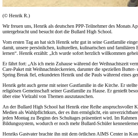
(© Henrik R.)
Wir freuen uns, Henrik als deutschen PPP-Teilnehmer des Monats Apr
untergebracht und besucht dort die
Bullard High School
.
Vom ersten Tag an hat sich Henrik sehr gut in seine Gastfamilie eing
damit, unsere persönlichen, kulturellen, kulinarischen und familiä
lernen“. Henrik erzählt: „Ich wurde sofort herzlich willkommen gehei
Er fährt fort: „Als ich mein Zuhause während der Weihnachtszeit verm
Care
-Paket mit Weihnachtsleckereien, darunter die speziellen Butter-
Spring Break
fiel, erkundeten Henrik und die Pauls während eines g
Henrik geht auch gerne mit seiner Gastfamilie in die Kirche. Er stellte
religiösen Gemeinschaft seiner Gastfamilie zu Hause. Er genießt bes
über eine Vielzahl von Themen auszutauschen.
An der
Bullard High School
hat Henrik eine Reihe anspruchsvoller Ku
Medien als Wahlpflichtkurs, der es ihm ermöglicht, ein unverzichtbar
jeden Montag zu Beginn des Schultages präsentiert wird. Im Rahmen
Bildungssystem, wodurch er noch mehr
Bullard
-Schüler kennenlerne
Henriks Gastvater brachte ihn mit dem örtlichen AIMS Center in K