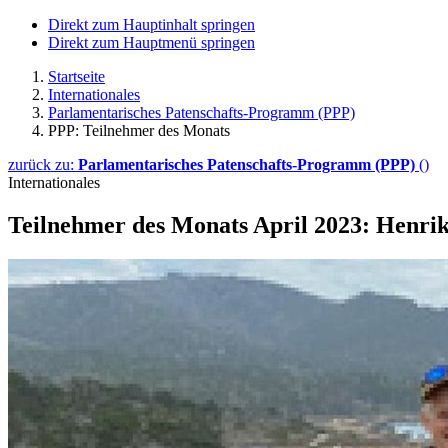
Direkt zum Hauptinhalt springen
Direkt zum Hauptmenü springen
Startseite
Internationales
Parlamentarisches Patenschafts-Programm (PPP)
PPP: Teilnehmer des Monats
zurück zu:
Parlamentarisches Patenschafts-Programm (PPP)
()
Internationales
Teilnehmer des Monats April 2023: Henri