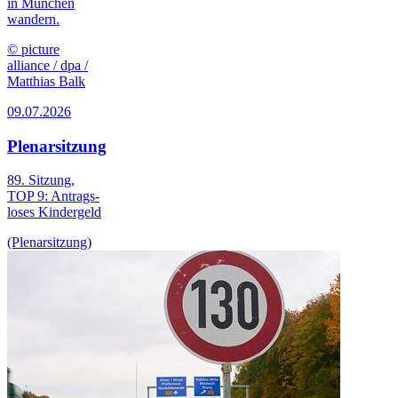
in München
wandern.
© picture
alliance / dpa /
Matthias Balk
09.07.2026
Plenarsitzung
89. Sitzung,
TOP 9: Antrags­
loses Kinder­geld
(Plenarsitzung)