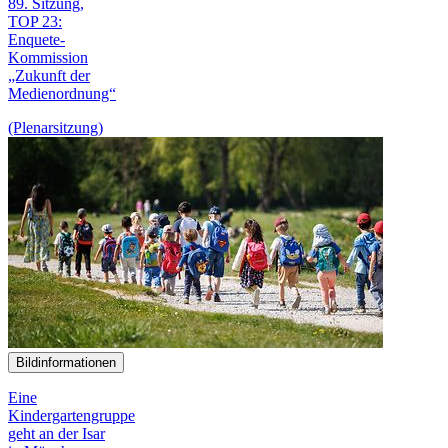
89. Sitzung,
TOP 23:
Enquete-
Kommission
„Zukunft der
Medien­ordnung“
(Plenarsitzung)
Bildinformationen
Eine
Kindergartengruppe
geht an der Isar