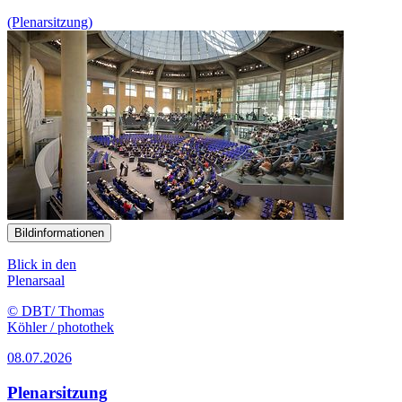
(Plenarsitzung)
Bildinformationen
Blick in den
Plenarsaal
© DBT/ Thomas
Köhler / photothek
08.07.2026
Plenarsitzung