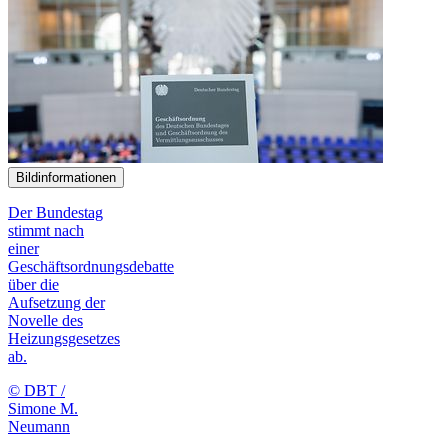
Bildinformationen
Der Bundestag
stimmt nach
einer
Geschäftsordnungsdebatte
über die
Aufsetzung der
Novelle des
Heizungsgesetzes
ab.
© DBT /
Simone M.
Neumann