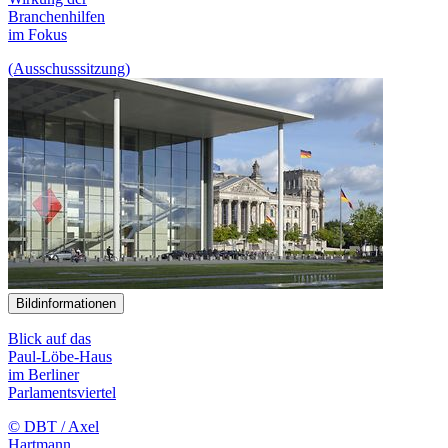
Branchenhilfen
im Fokus
(Ausschusssitzung)
Bildinformationen
Blick auf das
Paul-Löbe-Haus
im Berliner
Parlamentsviertel
© DBT / Axel
Hartmann