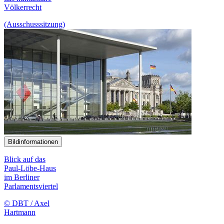
Völkerrecht
(Ausschusssitzung)
Bildinformationen
Blick auf das
Paul-Löbe-Haus
im Berliner
Parlamentsviertel
© DBT / Axel
Hartmann