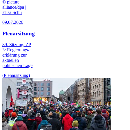
© picture
alliance/dpa |
Elisa Schu
09.07.2026
Plenarsitzung
89. Sitzung, ZP
3: Regierungs­
erklärung zur
aktuellen
politischen Lage
(Plenarsitzung)