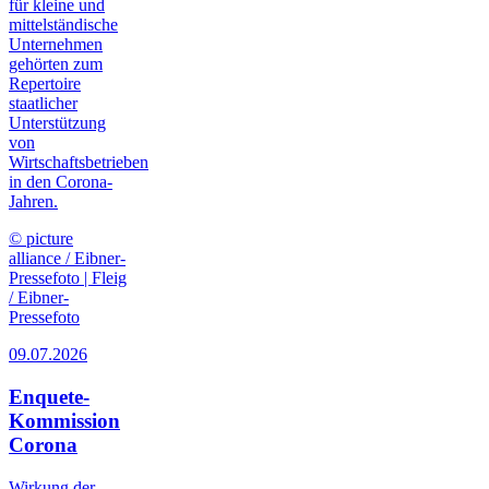
für kleine und
mittelständische
Unternehmen
gehörten zum
Repertoire
staatlicher
Unterstützung
von
Wirtschaftsbetrieben
in den Corona-
Jahren.
© picture
alliance / Eibner-
Pressefoto | Fleig
/ Eibner-
Pressefoto
09.07.2026
Enquete-
Kommission
Corona
Wirkung der