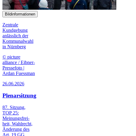
Bildinformationen
Zentrale
Kundgebung
anlässlich der
Kommunalwahl
in Nürnberg
© picture
alliance / Eibner-
Pressefoto |
Ardan Fuessman
26.06.2026
Plenarsitzung
87. Sitzung,
TOP 25:
Meinungs­frei­
heit, Wahl­recht,
Änderung des
Art. 19 GG