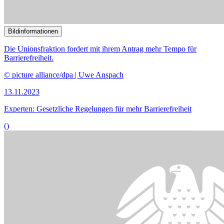
06.11.2023
Digitale Betriebsratsarbeit und Stärkung der Tarifbindung
()
Bildinformationen
Das Sozialgesetzbuch wird in Teilen novelliert.
© picture alliance / dpa | Frank Leonhardt
16.10.2023