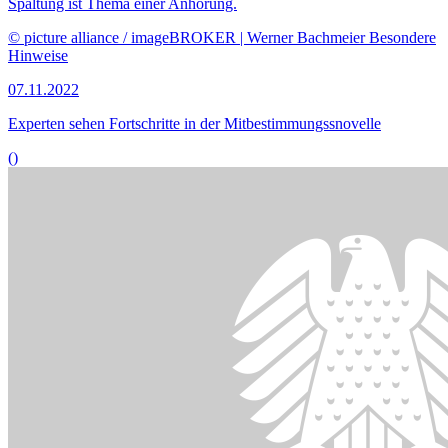
Bildinformationen
Der Zugang zum Kurzarbeitergeld soll nach dem Willen der
Koalition weiterhin vereinfacht möglich bleiben.
© picture alliance / Geisler-Fotopress | Christoph Hardt/Geisler-
Fotopres
26.09.2022