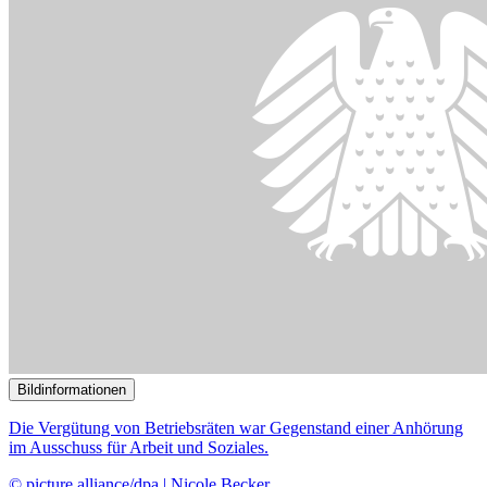
Die Vergütung von Betriebsräten war Gegenstand einer Anhörung
im Ausschuss für Arbeit und Soziales.
© picture alliance/dpa | Nicole Becker
22.04.2024
Gesetzliche Klarstellung zur Betriebsratsvergütung stößt auf
Zustimmung
()
Bildinformationen
„Mehr Freiheit für Beschäftigte und Familien“, fordert ein Antrag