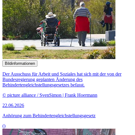
Bildinformationen
Der Ausschuss für Arbeit und Soziales hat sich mit der von der
Bundesregierung geplanten Änderung des
Behindertengleichstellungsgesetzes befasst.
© picture alliance / SvenSimon | Frank Hoermann
22.06.2026
Anhörung zum Behindertengleichstellungsgesetz
()