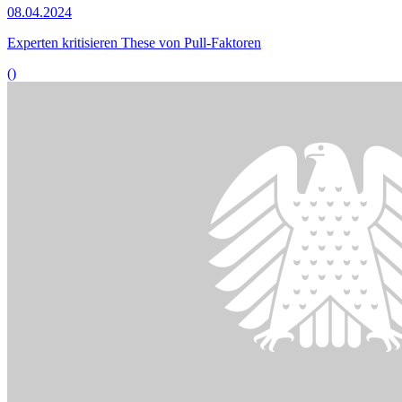
© picture alliance/dpa | Uwe Anspach
13.11.2023
Experten: Gesetzliche Regelungen für mehr Barrierefreiheit
()
Bildinformationen
Die digitale Betriebsratsarbeit und die Stärkung der Tarifbindung
waren Thema im Ausschuss für Arbeit und Soziales.
© picture alliance / Panama Pictures | Christoph Hardt