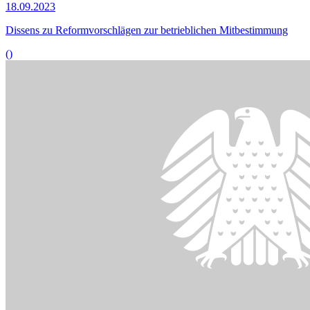
Bildinformationen
Mit der neuen Straßenverkehrsrichtlinie sollen, „Diskrepanzen
zwischen der Auslegung, Anwendung und Durchsetzung der
Vorschriften“ bei der Entsendung von Arbeitern im
Straßenverkehrssektor beseitigt werden.
© picture alliance / Panama Pictures | Christoph Hardt
08.05.2023
Lob und Kritik für Gesetz­entwurf zur Entsendung von Lkw-Fahrern
()