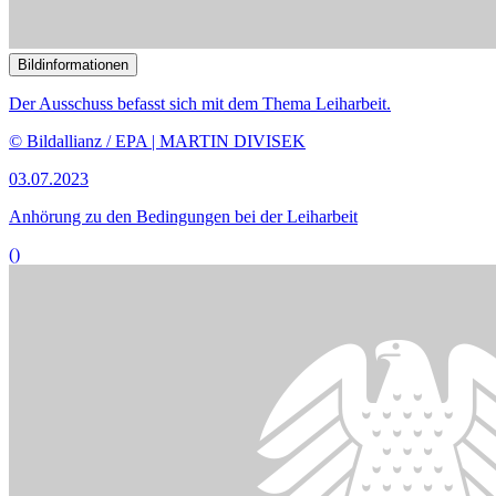
Bildinformationen
Vorlagen zu Inklusion auf dem Arbeitsmarkt stehen auf der
Tagesordnung.
© picture alliance / dpa | Bernd Settnik
27.03.2023
Experten uneins über Maßnahmen für inklusiveren Arbeitsmarkt
()