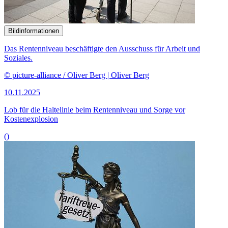
Bildinformationen
Das Rentenniveau beschäftigte den Ausschuss für Arbeit und
Soziales.
© picture-alliance / Oliver Berg | Oliver Berg
10.11.2025
Lob für die Haltelinie beim Rentenniveau und Sorge vor
Kostenexplosion
()