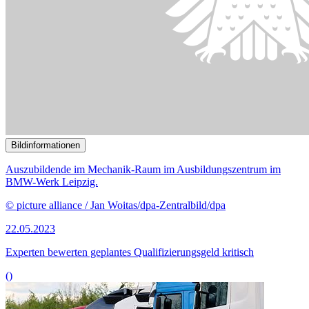
Bildinformationen
Mit dem Gesetzentwurf sollen laut Bundesregierung Verfahren in
der Sozialversicherung effektiver ausgestaltet und im Sinne der
Digitalisierung und der Entbürokratisierung verbessert werden.
© picture alliance / dpa | Julian Stratenschulte
28.11.2022
Sachverständige sehen soziale Absicherung im Renten-Nebenjob in
Gefahr
()