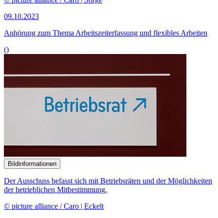
Bildinformationen
Auszubildende im Mechanik-Raum im Ausbildungszentrum im
BMW-Werk Leipzig.
© picture alliance / Jan Woitas/dpa-Zentralbild/dpa
22.05.2023
Experten bewerten geplantes Qualifizierungsgeld kritisch
()