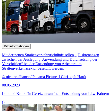
Bildinformationen
Die Neuregelung des Mitbestimmung der Arbeitnehmer bei
grenzüberschreitendem Formwechsel und grenzüberschreitender
Spaltung ist Thema einer Anhörung.
© picture alliance / imageBROKER | Werner Bachmeier Besondere
Hinweise
07.11.2022
Experten sehen Fortschritte in der Mitbestimmungssnovelle
()