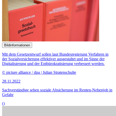
© picture alliance / Zoonar | DesignIt
07.11.2022
Anhörung zum Bürgergeld: Einigkeit nur beim Thema Regelsatz-
Erhöhung
()