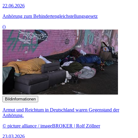
22.06.2026
Anhörung zum Behindertengleichstellungsgesetz
()
Bildinformationen
Armut und Reichtum in Deutschland waren Gegenstand der
Anhörung.
© picture alliance / imageBROKER | Rolf Zöllner
23.03.2026