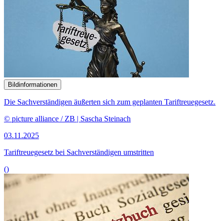
Bildinformationen
Die Sachverständigen äußerten sich zum geplanten Tariftreuegesetz.
© picture alliance / ZB | Sascha Steinach
03.11.2025
Tariftreuegesetz bei Sachverständigen umstritten
()