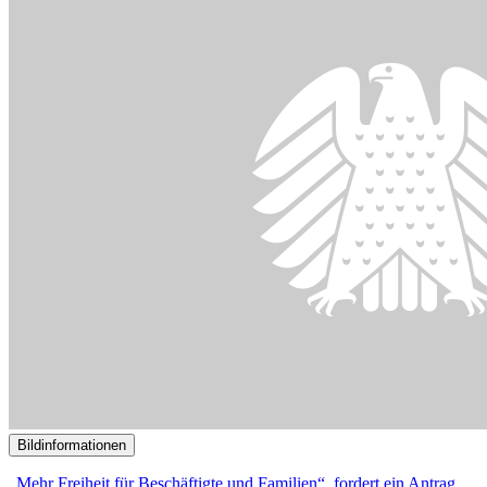
Bildinformationen
„Mehr Freiheit für Beschäftigte und Familien“, fordert ein Antrag
der CDU/CSU.
© picture alliance / Westend61 | Westend61 / Tom Hoenig
22.04.2024
Expertenstreit über Flexibilisierung von Arbeitszeit
()