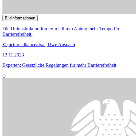
Bildinformationen
Das Sozialgesetzbuch wird in Teilen novelliert.
© picture alliance / dpa | Frank Leonhardt
16.10.2023
Lob und Kritik für Änderungen in Sozial­gesetzbüchern
()