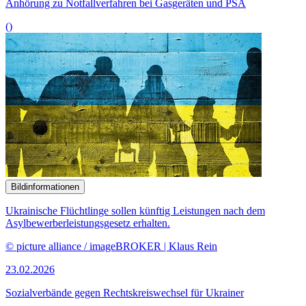
Anhörung zu Notfallverfahren bei Gasgeräten und PSA
()
Bildinformationen
Ukrainische Flüchtlinge sollen künftig Leistungen nach dem
Asylbewerberleistungsgesetz erhalten.
© picture alliance / imageBROKER | Klaus Rein
23.02.2026
Sozialverbände gegen Rechtskreiswechsel für Ukrainer