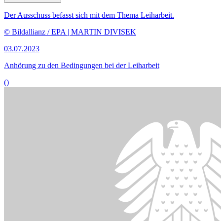
Bildinformationen
Mit der neuen Straßenverkehrsrichtlinie sollen, „Diskrepanzen
zwischen der Auslegung, Anwendung und Durchsetzung der
Vorschriften“ bei der Entsendung von Arbeitern im
Straßenverkehrssektor beseitigt werden.
© picture alliance / Panama Pictures | Christoph Hardt
08.05.2023
Lob und Kritik für Gesetz­entwurf zur Entsendung von Lkw-Fahrern
()