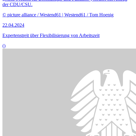
Bildinformationen
Die Koalitionsfraktionen wollen das Verfahren der Zahlung eines
Zuschlags auf Erwerbsminderungsrenten und Renten wegen Todes
verändern.
© picture alliance / CHROMORANGE | Michael Bihlmayer
08.04.2024
Experten begrüßen zweistufiges Verfahren zur Auszahlung der
Erwerbsminderungsrente
()