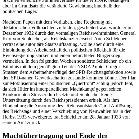
brachten erhebliche Stimmenverluste für die NSDAP, bestätigten
aber im Grundsatz die veränderte Gewichtung innerhalb der
politischen Lager.
Nachdem Papen mit dem Vorhaben, eine Regierung mit
diktatorischen Vollmachten zu bilden, gescheitert war, wurde er im
Dezember 1932 durch den vormaligen Reichswehrminister, General
Kurt von Schleicher, als Reichskanzler ersetzt. Auch Schleicher
vertrat eine autoritäre Staatsauffassung, wollte aber durch eine
Einbindung der Arbeiterschaft den politischen Rückhalt für die
Reichsregierung stärken und einen befürchteten Bürgerkrieg
vermeiden. In den folgenden Wochen sondierte Schleicher, ob ein
Bündnis mit dem gemäßigten Teil der NSDAP unter Gregor
Strasser, dem Arbeitnehmerflügel der SPD-Reichstagsfraktion sowie
den SPD-nahen Gewerkschaften zustande kommen könne. Der Plan
zur Mobilisierung einer politischen „Querfront“ schlug jedoch fehl,
da sich Hitler im innerparteilichen Machtkampf gegen seinen
Konkurrenten Strasser durchsetzte und Schleicher keine
Unterstützung durch den Reichspräsidenten erhielt. Als ihm
Hindenburg die Ausrufung des „Reichsnotstandes“ mit Auflösung
des Reichstags und einer Verschiebung von Neuwahlen bis in den
Herbst 1933 verweigerte, trat Schleicher am 28. Januar 1933 von
seinem Amt zurück.
Machtübertragung und Ende der