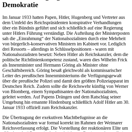
Demokratie
Im Januar 1933 hatten Papen, Hitler, Hugenberg und Vertreter aus
dem Umfeld des Reichspräsidenten konspirative Verhandlungen
über ein Bündnis geführt und sich schließlich auf eine Regierung
unter Hitlers Führung verständigt. Die Aufteilung der Ministerposten
sah die „Einrahmung“ der Nationalsozialisten durch eine Mehrheit
von bürgerlich-konservativen Ministern im Kabinett vor. Lediglich
drei Ressorts – allerdings in Schlüsselpositionen - waren mit
Nationalsozialisten besetzt: Neben Hitler als Reichskanzler, dem die
politische Richtlinienkompetenz zustand, waren dies Wilhelm Frick
als Innenminister und Hermann Göring als Minister ohne
Geschäftsbereich. Göring besaß gleichwohl als kommissarischer
Leiter des preußischen Innenministeriums die Verfügungsgewalt
über die preußische Polizei und damit den größten Polizeiapparat im
Deutschen Reich. Zudem sollte die Reichswehr künftig von Werner
von Blomberg, einem Sympathisanten der Nationalsozialisten,
geleitet werden. Auf Papens Drängen und dem Ratschlag seiner
Umgebung hin ernannte Hindenburg schließlich Adolf Hitler am 30.
Januar 1933 offiziell zum Reichskanzler.
Die Übertragung der exekutiven Machtbefugnisse an die
Nationalsozialisten war formal korrekt im Rahmen der Weimarer
Reichsverfassung erfolgt. Die Vorstellung der reaktionären Elite um