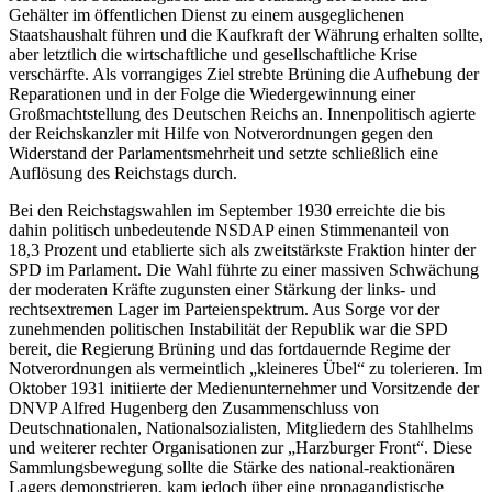
Gehälter im öffentlichen Dienst zu einem ausgeglichenen
Staatshaushalt führen und die Kaufkraft der Währung erhalten sollte,
aber letztlich die wirtschaftliche und gesellschaftliche Krise
verschärfte. Als vorrangiges Ziel strebte Brüning die Aufhebung der
Reparationen und in der Folge die Wiedergewinnung einer
Großmachtstellung des Deutschen Reichs an. Innenpolitisch agierte
der Reichskanzler mit Hilfe von Notverordnungen gegen den
Widerstand der Parlamentsmehrheit und setzte schließlich eine
Auflösung des Reichstags durch.
Bei den Reichstagswahlen im September 1930 erreichte die bis
dahin politisch unbedeutende NSDAP einen Stimmenanteil von
18,3 Prozent und etablierte sich als zweitstärkste Fraktion hinter der
SPD im Parlament. Die Wahl führte zu einer massiven Schwächung
der moderaten Kräfte zugunsten einer Stärkung der links- und
rechtsextremen Lager im Parteienspektrum. Aus Sorge vor der
zunehmenden politischen Instabilität der Republik war die SPD
bereit, die Regierung Brüning und das fortdauernde Regime der
Notverordnungen als vermeintlich „kleineres Übel“ zu tolerieren. Im
Oktober 1931 initiierte der Medienunternehmer und Vorsitzende der
DNVP Alfred Hugenberg den Zusammenschluss von
Deutschnationalen, Nationalsozialisten, Mitgliedern des Stahlhelms
und weiterer rechter Organisationen zur „Harzburger Front“. Diese
Sammlungsbewegung sollte die Stärke des national-reaktionären
Lagers demonstrieren, kam jedoch über eine propagandistische