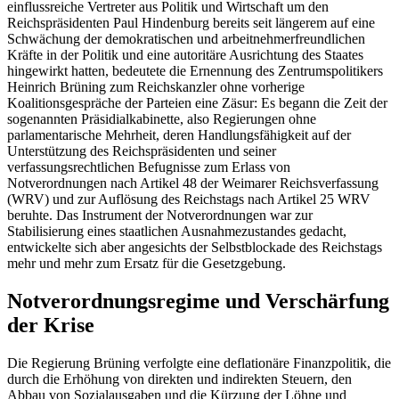
einflussreiche Vertreter aus Politik und Wirtschaft um den
Reichspräsidenten Paul Hindenburg bereits seit längerem auf eine
Schwächung der demokratischen und arbeitnehmerfreundlichen
Kräfte in der Politik und eine autoritäre Ausrichtung des Staates
hingewirkt hatten, bedeutete die Ernennung des Zentrumspolitikers
Heinrich Brüning zum Reichskanzler ohne vorherige
Koalitionsgespräche der Parteien eine Zäsur: Es begann die Zeit der
sogenannten Präsidialkabinette, also Regierungen ohne
parlamentarische Mehrheit, deren Handlungsfähigkeit auf der
Unterstützung des Reichspräsidenten und seiner
verfassungsrechtlichen Befugnisse zum Erlass von
Notverordnungen nach Artikel 48 der Weimarer Reichsverfassung
(WRV) und zur Auflösung des Reichstags nach Artikel 25 WRV
beruhte. Das Instrument der Notverordnungen war zur
Stabilisierung eines staatlichen Ausnahmezustandes gedacht,
entwickelte sich aber angesichts der Selbstblockade des Reichstags
mehr und mehr zum Ersatz für die Gesetzgebung.
Notverordnungsregime und Verschärfung
der Krise
Die Regierung Brüning verfolgte eine deflationäre Finanzpolitik, die
durch die Erhöhung von direkten und indirekten Steuern, den
Abbau von Sozialausgaben und die Kürzung der Löhne und