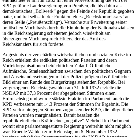
entmachtete er im Juli 1932 mit einer Notverordnung die von der
SPD geführte Landesregierung von Preußen, die bis dahin als
demokratisches „Bollwerk“ gegen die Feinde der Republik gegolten
hatte, und trat selbst in der Funktion eines „Reichskommissars“ an
deren Stelle („Preußenschlag“). Versuche zur Erweiterung seiner
politischen Machtbasis durch die Einbindung der Nationalsozialisten
in die Reichsregierung scheiterten jedoch wiederholt am
überzogenen Machtanspruch Hitlers, der das Amt des
Reichskanzlers für sich forderte.
Angesichts der verschärften wirtschaftlichen und sozialen Krise im
Reich erhielten die radikalen politischen Parteien und deren
Vorfeldorganisationen beträchtlichen Zulauf. Öffentliche
Aufmärsche, Straßenschlachten zwischen den politischen Gegnern
und Auseinandersetzungen mit der Polizei prägten das öffentliche
Bild einer am Rande des Bürgerkriegs stehenden Republik. Bei
vorgezogenen Reichstagswahlen am 31. Juli 1932 erzielte die
NSDAP mit 37,3 Prozent der abgegebenen Stimmen einen
Erdrutschsieg und wurde stärkste Fraktion im Parlament, auch die
KPD verbesserte mit 14,3 Prozent der Stimmen ihr Ergebnis. Die
SPD verlor hingegen Stimmen zugunsten der KPD, die bürgerlichen
Parteien wurden marginalisiert. Damit besaßen die
republikfeindlichen Kräfte eine „negative“ Mehrheit im Parlament,
womit eine parlamentsgestützte Regierung weiterhin nicht möglich
war. Erneute Wahlen zum Reichstag am 6. November 1932