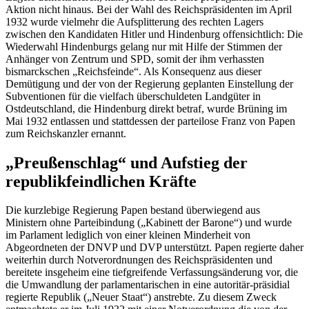
Aktion nicht hinaus. Bei der Wahl des Reichspräsidenten im April
1932 wurde vielmehr die Aufsplitterung des rechten Lagers
zwischen den Kandidaten Hitler und Hindenburg offensichtlich: Die
Wiederwahl Hindenburgs gelang nur mit Hilfe der Stimmen der
Anhänger von Zentrum und SPD, somit der ihm verhassten
bismarckschen „Reichsfeinde“. Als Konsequenz aus dieser
Demütigung und der von der Regierung geplanten Einstellung der
Subventionen für die vielfach überschuldeten Landgüter in
Ostdeutschland, die Hindenburg direkt betraf, wurde Brüning im
Mai 1932 entlassen und stattdessen der parteilose Franz von Papen
zum Reichskanzler ernannt.
„Preußenschlag“ und Aufstieg der
republikfeindlichen Kräfte
Die kurzlebige Regierung Papen bestand überwiegend aus
Ministern ohne Parteibindung („Kabinett der Barone“) und wurde
im Parlament lediglich von einer kleinen Minderheit von
Abgeordneten der DNVP und DVP unterstützt. Papen regierte daher
weiterhin durch Notverordnungen des Reichspräsidenten und
bereitete insgeheim eine tiefgreifende Verfassungsänderung vor, die
die Umwandlung der parlamentarischen in eine autoritär-präsidial
regierte Republik („Neuer Staat“) anstrebte. Zu diesem Zweck