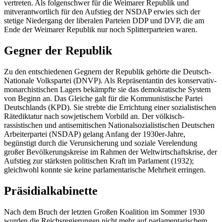
vertreten. Als folgenschwer für die Weimarer Republik und
mitverantwortlich für den Aufstieg der NSDAP erwies sich der
stetige Niedergang der liberalen Parteien DDP und DVP, die am
Ende der Weimarer Republik nur noch Splitterparteien waren.
Gegner der Republik
Zu den entschiedenen Gegnern der Republik gehörte die Deutsch-
Nationale Volkspartei (DNVP). Als Repräsentantin des konservativ-
monarchistischen Lagers bekämpfte sie das demokratische System
von Beginn an. Das Gleiche galt für die Kommunistische Partei
Deutschlands (KPD). Sie strebte die Errichtung einer sozialistischen
Rätediktatur nach sowjetischem Vorbild an. Der völkisch-
rassistischen und antisemitischen Nationalsozialistischen Deutschen
Arbeiterpartei (NSDAP) gelang Anfang der 1930er-Jahre,
begünstigt durch die Verunsicherung und soziale Verelendung
großer Bevölkerungskreise im Rahmen der Weltwirtschaftskrise, der
Aufstieg zur stärksten politischen Kraft im Parlament (1932);
gleichwohl konnte sie keine parlamentarische Mehrheit erringen.
Präsidialkabinette
Nach dem Bruch der letzten Großen Koalition im Sommer 1930
wurden die Reichsregierungen nicht mehr auf parlamentarischem