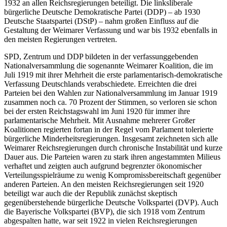
1932 an allen Reichsregierungen beteiligt. Die linksliberale
bürgerliche Deutsche Demokratische Partei (DDP)
–
ab 1930
Deutsche Staatspartei (DStP)
–
nahm großen Einfluss auf die
Gestaltung der Weimarer Verfassung und war bis 1932 ebenfalls in
den meisten Regierungen vertreten.
SPD, Zentrum und DDP bildeten in der verfassunggebenden
Nationalversammlung die sogenannte Weimarer Koalition, die im
Juli 1919 mit ihrer Mehrheit die erste parlamentarisch-demokratische
Verfassung Deutschlands verabschiedete. Erreichten die drei
Parteien bei den Wahlen zur Nationalversammlung im Januar 1919
zusammen noch ca. 70 Prozent der Stimmen, so verloren sie schon
bei der ersten Reichstagswahl im Juni 1920 für immer ihre
parlamentarische Mehrheit. Mit Ausnahme mehrerer Großer
Koalitionen regierten fortan in der Regel vom Parlament tolerierte
bürgerliche Minderheitsregierungen. Insgesamt zeichneten sich alle
Weimarer Reichsregierungen durch chronische Instabilität und kurze
Dauer aus. Die Parteien waren zu stark ihren angestammten Milieus
verhaftet und zeigten auch aufgrund begrenzter ökonomischer
Verteilungsspielräume zu wenig Kompromissbereitschaft gegenüber
anderen Parteien. An den meisten Reichsregierungen seit 1920
beteiligt war auch die der Republik zunächst skeptisch
gegenüberstehende bürgerliche Deutsche Volkspartei (DVP). Auch
die Bayerische Volkspartei (BVP), die sich 1918 vom Zentrum
abgespalten hatte, war seit 1922 in vielen Reichsregierungen