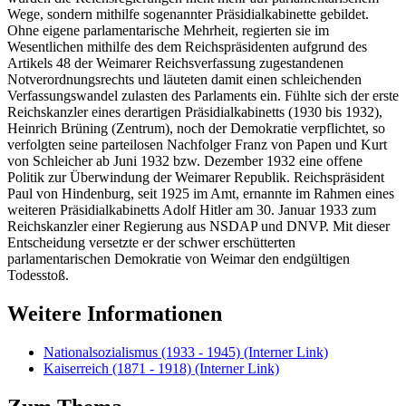
Wege, sondern mithilfe sogenannter Präsidialkabinette gebildet.
Ohne eigene parlamentarische Mehrheit, regierten sie im
Wesentlichen mithilfe des dem Reichspräsidenten aufgrund des
Artikels 48 der Weimarer Reichsverfassung zugestandenen
Notverordnungsrechts und läuteten damit einen schleichenden
Verfassungswandel zulasten des Parlaments ein. Fühlte sich der erste
Reichskanzler eines derartigen Präsidialkabinetts (1930 bis 1932),
Heinrich Brüning (Zentrum), noch der Demokratie verpflichtet, so
verfolgten seine parteilosen Nachfolger Franz von Papen und Kurt
von Schleicher ab Juni 1932 bzw. Dezember 1932 eine offene
Politik zur Überwindung der Weimarer Republik. Reichspräsident
Paul von Hindenburg, seit 1925 im Amt, ernannte im Rahmen eines
weiteren Präsidialkabinetts Adolf Hitler am 30. Januar 1933 zum
Reichskanzler einer Regierung aus NSDAP und DNVP. Mit dieser
Entscheidung versetzte er der schwer erschütterten
parlamentarischen Demokratie von Weimar den endgültigen
Todesstoß.
Weitere Informationen
Nationalsozialismus (1933 - 1945)
(Interner Link)
Kaiserreich (1871 - 1918)
(Interner Link)