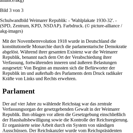
alliance/akg)
Bild 3 von
3
Schulwandbild Weimarer Republik: - 'Wahlplakate 1930-32'. -
(SPD, Zentrum, KPD, NSDAP). Farbdruck. (© picture-alliance /
akg-images)
Mit der Novemberrevolution 1918 wurde in Deutschland die
konstitutionelle Monarchie durch die parlamentarische Demokratie
abgelöst. Während ihrer gesamten Existenz war die Weimarer
Republik, benannt nach dem Ort der Verabschiedung ihrer
Verfassung, fortwährenden inneren und äußeren Belastungen
ausgesetzt: Von Beginn an mussten sich die Befürworter der
Republik im und außerhalb des Parlaments dem Druck radikaler
Kräfte von Links und Rechts erwehren.
Parlament
Der auf vier Jahre zu wählende Reichstag war das zentrale
Verfassungsorgan der gesetzgebenden Gewalt in der Weimarer
Republik. Ihm oblagen vor allem die Gesetzgebung einschließlich
der Haushaltsbewilligung sowie die Kontrolle der Reichsregierung.
Er organisierte seine Arbeit durch ein System von ständigen
Ausschüssen. Der Reichskanzler wurde vom Reichspräsidenten