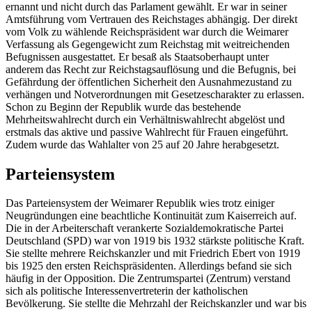
ernannt und nicht durch das Parlament gewählt. Er war in seiner
Amtsführung vom Vertrauen des Reichstages abhängig. Der direkt
vom Volk zu wählende Reichspräsident war durch die Weimarer
Verfassung als Gegengewicht zum Reichstag mit weitreichenden
Befugnissen ausgestattet. Er besaß als Staatsoberhaupt unter
anderem das Recht zur Reichstagsauflösung und die Befugnis, bei
Gefährdung der öffentlichen Sicherheit den Ausnahmezustand zu
verhängen und Notverordnungen mit Gesetzescharakter zu erlassen.
Schon zu Beginn der Republik wurde das bestehende
Mehrheitswahlrecht durch ein Verhältniswahlrecht abgelöst und
erstmals das aktive und passive Wahlrecht für Frauen eingeführt.
Zudem wurde das Wahlalter von 25 auf 20 Jahre herabgesetzt.
Parteiensystem
Das Parteiensystem der Weimarer Republik wies trotz einiger
Neugründungen eine beachtliche Kontinuität zum Kaiserreich auf.
Die in der Arbeiterschaft verankerte Sozialdemokratische Partei
Deutschland (SPD) war von 1919 bis 1932 stärkste politische Kraft.
Sie stellte mehrere Reichskanzler und mit Friedrich Ebert von 1919
bis 1925 den ersten Reichspräsidenten. Allerdings befand sie sich
häufig in der Opposition. Die Zentrumspartei (Zentrum) verstand
sich als politische Interessenvertreterin der katholischen
Bevölkerung. Sie stellte die Mehrzahl der Reichskanzler und war bis