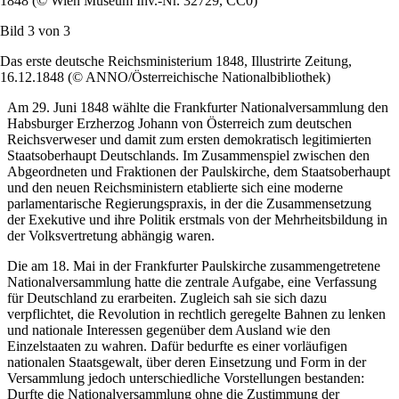
1848 (© Wien Museum Inv.-Nr. 32729, CC0)
Bild 3 von
3
Das erste deutsche Reichsministerium 1848, Illustrirte Zeitung,
16.12.1848 (© ANNO/Österreichische Nationalbibliothek)
Am 29. Juni 1848 wählte die Frankfurter Nationalversammlung den
Habsburger Erzherzog Johann von Österreich zum deutschen
Reichsverweser und damit zum ersten demokratisch legitimierten
Staatsoberhaupt Deutschlands. Im Zusammenspiel zwischen den
Abgeordneten und Fraktionen der Paulskirche, dem Staatsoberhaupt
und den neuen Reichsministern etablierte sich eine moderne
parlamentarische Regierungspraxis, in der die Zusammensetzung
der Exekutive und ihre Politik erstmals von der Mehrheitsbildung in
der Volksvertretung abhängig waren.
Die am 18. Mai in der Frankfurter Paulskirche zusammengetretene
Nationalversammlung hatte die zentrale Aufgabe, eine Verfassung
für Deutschland zu erarbeiten. Zugleich sah sie sich dazu
verpflichtet, die Revolution in rechtlich geregelte Bahnen zu lenken
und nationale Interessen gegenüber dem Ausland wie den
Einzelstaaten zu wahren. Dafür bedurfte es einer vorläufigen
nationalen Staatsgewalt, über deren Einsetzung und Form in der
Versammlung jedoch unterschiedliche Vorstellungen bestanden:
Durfte die Nationalversammlung ohne die Zustimmung der