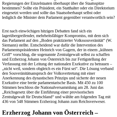
Regierungen der Einzelstaaten überhaupt über die Staatsspitze
bestimmen? Sollte ein Präsident, ein Statthalter oder ein Direktorium
eingesetzt werden und sollte das Staatsoberhaupt selbst oder
lediglich die Minister dem Parlament gegenüber verantwortlich sein?
Erst nach einwöchigen hitzigen Debatten fand sich ein
lagerübergreifender, mehrheitsfähiger Kompromiss, mit dem sich
das Parlament auf den „Boden praktizierter Volkssouveränität“ (W.
Siemann) stellte. Entscheidend war dafür die Intervention des
Parlamentspräsidenten Heinrich von Gagern, der in einem „kühnen
Griff“ vorschlug, die sogenannte Zentralgewalt selbst zu schaffen
und Erzherzog Johann von Österreich bis zur Fertigstellung der
Verfassung mit der Leitung der nationalen Exekutive zu betrauen –
„nicht weil, sondern obgleich es ein Fürst sei“. Die Lösung verband
den Souveränitätsanspruch der Volksvertretung mit einer
Anerkennung des dynastischen Prinzips und sicherte der neuen
Exekutive eine breite parlamentarische Basis. Mit 450 zu 100
Stimmen beschloss die Nationalversammlung am 28. Juni das
„Reichsgesetz über die Einführung einer provisorischen
Zentralgewalt für Deutschland“ und wählte am folgenden Tag mit
436 von 548 Stimmen Erzherzog Johann zum Reichsverweser.
Erzherzog Johann von Österreich –