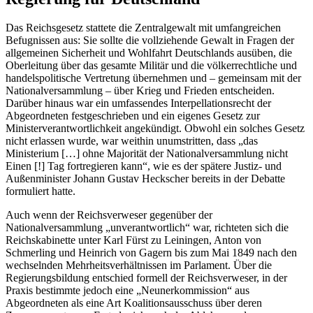
Das Reichsgesetz stattete die Zentralgewalt mit umfangreichen
Befugnissen aus: Sie sollte die vollziehende Gewalt in Fragen der
allgemeinen Sicherheit und Wohlfahrt Deutschlands ausüben, die
Oberleitung über das gesamte Militär und die völkerrechtliche und
handelspolitische Vertretung übernehmen und – gemeinsam mit der
Nationalversammlung – über Krieg und Frieden entscheiden.
Darüber hinaus war ein umfassendes Interpellationsrecht der
Abgeordneten festgeschrieben und ein eigenes Gesetz zur
Ministerverantwortlichkeit angekündigt. Obwohl ein solches Gesetz
nicht erlassen wurde, war weithin unumstritten, dass „das
Ministerium […] ohne Majorität der Nationalversammlung nicht
Einen [!] Tag fortregieren kann“, wie es der spätere Justiz- und
Außenminister Johann Gustav Heckscher bereits in der Debatte
formuliert hatte.
Auch wenn der Reichsverweser gegenüber der
Nationalversammlung „unverantwortlich“ war, richteten sich die
Reichskabinette unter Karl Fürst zu Leiningen, Anton von
Schmerling und Heinrich von Gagern bis zum Mai 1849 nach den
wechselnden Mehrheitsverhältnissen im Parlament. Über die
Regierungsbildung entschied formell der Reichsverweser, in der
Praxis bestimmte jedoch eine „Neunerkommission“ aus
Abgeordneten als eine Art Koalitionsausschuss über deren