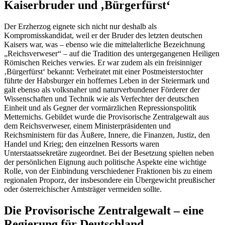
Kaiserbruder und ‚Bürgerfürst‘
Der Erzherzog eignete sich nicht nur deshalb als
Kompromisskandidat, weil er der Bruder des letzten deutschen
Kaisers war, was – ebenso wie die mittelalterliche Bezeichnung
„Reichsverweser“ – auf die Tradition des untergegangenen Heiligen
Römischen Reiches verwies. Er war zudem als ein freisinniger
‚Bürgerfürst‘ bekannt: Verheiratet mit einer Postmeisterstochter
führte der Habsburger ein hoffernes Leben in der Steiermark und
galt ebenso als volksnaher und naturverbundener Förderer der
Wissenschaften und Technik wie als Verfechter der deutschen
Einheit und als Gegner der vormärzlichen Repressionspolitik
Metternichs. Gebildet wurde die Provisorische Zentralgewalt aus
dem Reichsverweser, einem Ministerpräsidenten und
Reichsministern für das Äußere, Innere, die Finanzen, Justiz, den
Handel und Krieg; den einzelnen Ressorts waren
Unterstaatssekretäre zugeordnet. Bei der Besetzung spielten neben
der persönlichen Eignung auch politische Aspekte eine wichtige
Rolle, von der Einbindung verschiedener Fraktionen bis zu einem
regionalen Proporz, der insbesondere ein Übergewicht preußischer
oder österreichischer Amtsträger vermeiden sollte.
Die Provisorische Zentralgewalt – eine
Regierung für Deutschland