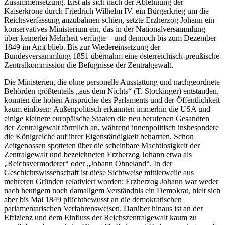
Zusammensetzung. Erst als sich nach der Ablehnung der
Kaiserkrone durch Friedrich Wilhelm IV. ein Bürgerkrieg um die
Reichsverfassung anzubahnen schien, setzte Erzherzog Johann ein
konservatives Ministerium ein, das in der Nationalversammlung
über keinerlei Mehrheit verfügte – und dennoch bis zum Dezember
1849 im Amt blieb. Bis zur Wiedereinsetzung der
Bundesversammlung 1851 übernahm eine österreichisch-preußische
Zentralkommission die Befugnisse der Zentralgewalt.
Die Ministerien, die ohne personelle Ausstattung und nachgeordnete
Behörden größtenteils „aus dem Nichts“ (T. Stockinger) entstanden,
konnten die hohen Ansprüche des Parlaments und der Öffentlichkeit
kaum einlösen: Außenpolitisch erkannten immerhin die USA und
einige kleinere europäische Staaten die neu berufenen Gesandten
der Zentralgewalt förmlich an, während innenpolitisch insbesondere
die Königreiche auf ihrer Eigenständigkeit beharrten. Schon
Zeitgenossen spotteten über die scheinbare Machtlosigkeit der
Zentralgewalt und bezeichneten Erzherzog Johann etwa als
„Reichsvermoderer“ oder „Johann Ohneland“. In der
Geschichtswissenschaft ist diese Sichtweise mittlerweile aus
mehreren Gründen relativiert worden: Erzherzog Johann war weder
nach heutigem noch damaligem Verständnis ein Demokrat, hielt sich
aber bis Mai 1849 pflichtbewusst an die demokratischen
parlamentarischen Verfahrensweisen. Darüber hinaus ist an der
Effizienz und dem Einfluss der Reichszentralgewalt kaum zu