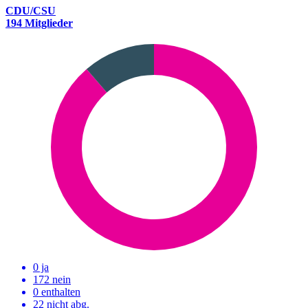
CDU/CSU
194 Mitglieder
0 ja
172 nein
0 enthalten
22
nicht abg.