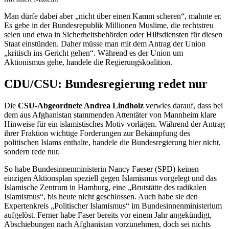
Man dürfe dabei aber „nicht über einen Kamm scheren“, mahnte er.
Es gebe in der Bundesrepublik Millionen Muslime, die rechtstreu
seien und etwa in Sicherheitsbehörden oder Hilfsdiensten für diesen
Staat einstünden. Daher müsse man mit dem Antrag der Union
„kritisch ins Gericht gehen“. Während es der Union um
Aktionismus gehe, handele die Regierungskoalition.
CDU/CSU: Bundesregierung redet nur
Die
CSU-Abgeordnete Andrea Lindholz
verwies darauf, dass bei
dem aus Afghanistan stammenden Attentäter von Mannheim klare
Hinweise für ein islamistisches Motiv vorlägen. Während
der Antrag
ihrer Fraktion wichtige Forderungen zur Bekämpfung des
politischen Islams enthalte, handele die Bundesregierung hier nicht,
sondern rede nur.
So habe Bundesinnenministerin
Nancy
Faeser (SPD) keinen
einzigen Aktionsplan speziell gegen Islamismus vorgelegt und das
Islamische Zentrum in Hamburg, eine „Brutstätte des radikalen
Islamismus“, bis heute nicht geschlossen. Auch habe sie den
Expertenkreis „Politischer Islamismus“ im Bundesinnenministerium
aufgelöst. Ferner habe Faser bereits vor einem Jahr angekündigt,
Abschiebungen nach Afghanistan vorzunehmen, doch sei nichts