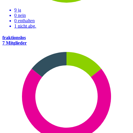
9 ja
0 nein
0 enthalten
1
nicht abg.
fraktionslos
7 Mitglieder