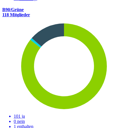
B90/Grüne
118 Mitglieder
101 ja
0 nein
1 enthalten