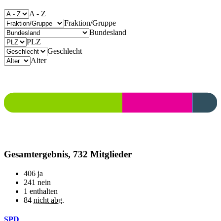
A - Z
Fraktion/Gruppe
Bundesland
PLZ
Geschlecht
Alter
Gesamtergebnis, 732 Mitglieder
406
ja
241
nein
1
enthalten
84
nicht abg.
SPD