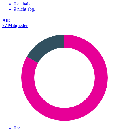
0 enthalten
9
nicht abg.
AfD
77 Mitglieder
0 ja