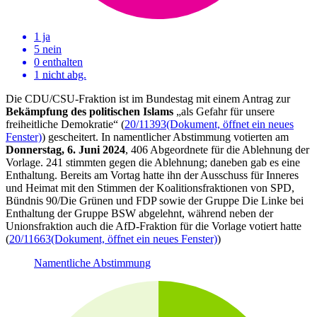
1 ja
5 nein
0 enthalten
1
nicht abg.
Die CDU/CSU-Fraktion ist im Bundestag mit einem Antrag zur
Bekämpfung des politischen Islams
„als Gefahr für unsere
freiheitliche Demokratie“ (
20/11393
(Dokument, öffnet ein neues
Fenster)
) gescheitert. In namentlicher Abstimmung votierten am
Donnerstag, 6. Juni 2024
, 406 Abgeordnete für die Ablehnung der
Vorlage. 241 stimmten gegen die Ablehnung; daneben gab es eine
Enthaltung. Bereits am Vortag hatte ihn der Ausschuss für Inneres
und Heimat mit den Stimmen der Koalitionsfraktionen von SPD,
Bündnis 90/Die Grünen und FDP sowie der Gruppe Die Linke bei
Enthaltung der Gruppe BSW abgelehnt, während neben der
Unionsfraktion auch die AfD-Fraktion für die Vorlage votiert hatte
(
20/11663
(Dokument, öffnet ein neues Fenster)
)
Namentliche Abstimmung