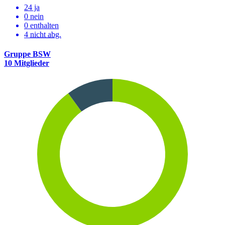
24 ja
0 nein
0 enthalten
4
nicht abg.
Gruppe BSW
10 Mitglieder