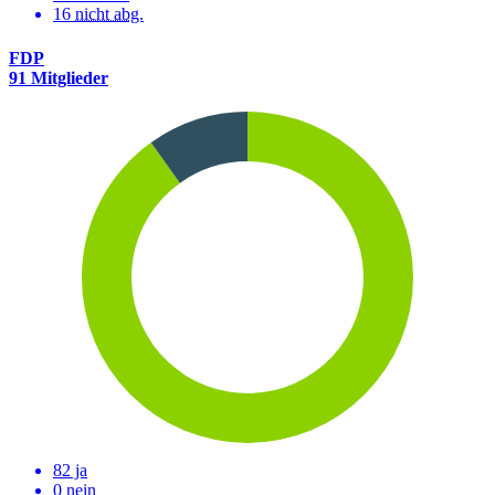
16
nicht abg.
FDP
91 Mitglieder
82 ja
0 nein