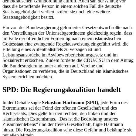
demokratischen Grundordnung aufruft. Auch sah der Antrag vor,
dass die betreffende Person in einem solchen Fall die deutsche
Staatsangehörigkeit verliert, sofern sie noch eine weitere
Staatsangehörigkeit besitzt.
Ein von der Bundesregierung geforderter Gesetzentwurf sollte nach
den Vorstellungen der Unionsabgeordneten gleichzeitig regeln, dass
im Falle der öffentlichen Forderung nach einem islamistischen
Gottesstaat eine zwingende Regelausweisung eingeführt wird, die
Erteilung eines Aufenthaltstitels zu versagen ist und
Leistungsansprüche im Asylbewerberleistungsgesetz und im
Sozialrecht erlöschen. Zudem forderte die CDU/CSU in dem Antrag
die Bundesregierung unter anderem auf, Vereine und
Organisationen zu verbieten, die in Deutschland ein islamistisches
System errichten möchten.
SPD: Die Regierungskoalition handelt
In der Debatte sagte
Sebastian Hartmann (SPD)
, jede Form des
Extremismus sei der Feind der offenen Gesellschaft und des
Rechtsstaats. Dies gelte für den rechten, den linken und
den
islamistischen Extremismus. „Das ist die Bedrohung unseres
Zusammenlebens“ und der freien Gesellschaft, fügte Hartmann
hinzu. Die Regierungskoalition sehe diese Gefahr und bekämpfe sie
mit allen Mitteln.