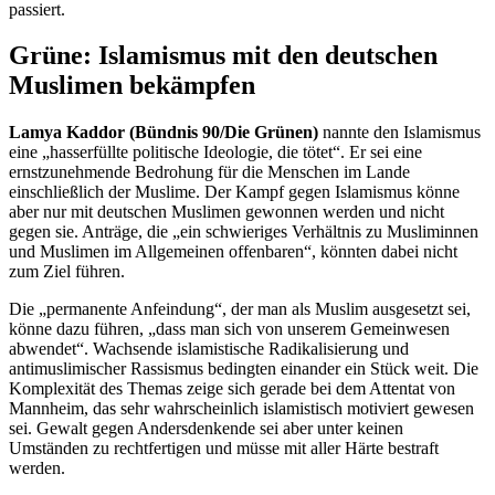
passiert.
Grüne: Islamismus mit den deutschen
Muslimen bekämpfen
Lamya Kaddor (Bündnis 90/Die Grünen)
nannte den Islamismus
eine „hasserfüllte politische Ideologie, die tötet“. Er sei eine
ernstzunehmende Bedrohung für die Menschen im Lande
einschließlich der Muslime. Der Kampf gegen Islamismus könne
aber nur mit deutschen Muslimen gewonnen werden und nicht
gegen sie. Anträge, die „ein schwieriges Verhältnis zu Musliminnen
und Muslimen im Allgemeinen offenbaren“, könnten dabei nicht
zum Ziel führen.
Die „permanente Anfeindung“, der man als Muslim ausgesetzt sei,
könne dazu führen, „dass man sich von unserem Gemeinwesen
abwendet“. Wachsende islamistische Radikalisierung und
antimuslimischer Rassismus bedingten einander ein Stück weit. Die
Komplexität des Themas zeige sich gerade bei dem Attentat von
Mannheim, das sehr wahrscheinlich islamistisch motiviert gewesen
sei. Gewalt gegen Andersdenkende sei aber unter keinen
Umständen zu rechtfertigen und müsse mit aller Härte bestraft
werden.