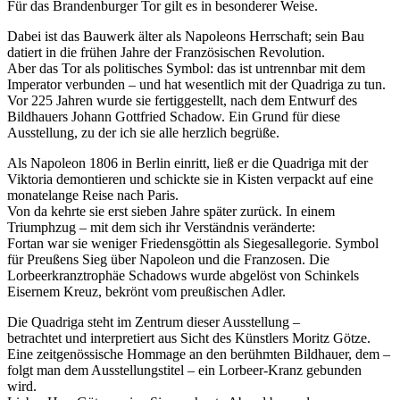
Für das Brandenburger Tor gilt es in besonderer Weise.
Dabei ist das Bauwerk älter als Napoleons Herrschaft; sein Bau
datiert in die frühen Jahre der Französischen Revolution.
Aber das Tor als politisches Symbol: das ist untrennbar mit dem
Imperator verbunden – und hat wesentlich mit der Quadriga zu tun.
Vor 225 Jahren wurde sie fertiggestellt, nach dem Entwurf des
Bildhauers Johann Gottfried Schadow. Ein Grund für diese
Ausstellung, zu der ich sie alle herzlich begrüße.
Als Napoleon 1806 in Berlin einritt, ließ er die Quadriga mit der
Viktoria demontieren und schickte sie in Kisten verpackt auf eine
monatelange Reise nach Paris.
Von da kehrte sie erst sieben Jahre später zurück. In einem
Triumphzug – mit dem sich ihr Verständnis veränderte:
Fortan war sie weniger Friedensgöttin als Siegesallegorie. Symbol
für Preußens Sieg über Napoleon und die Franzosen. Die
Lorbeerkranztrophäe Schadows wurde abgelöst von Schinkels
Eisernem Kreuz, bekrönt vom preußischen Adler.
Die Quadriga steht im Zentrum dieser Ausstellung –
betrachtet und interpretiert aus Sicht des Künstlers Moritz Götze.
Eine zeitgenössische Hommage an den berühmten Bildhauer, dem –
folgt man dem Ausstellungstitel – ein Lorbeer-Kranz gebunden
wird.