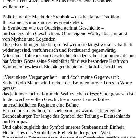
Lieber Herr Götze, seien Sie uns heute Abend besonders
willkommen.
Politik und die Macht der Symbole – das hat lange Tradition.
Ihr können wir uns nur schwer entziehen.
In Symbolen wie der Quadriga gerinnt Geschichte –
und sie erzählen Geschichten. Ohne eigene Worte, aber umrankt
von Mythen und Legenden.
Diese Erzählungen bleiben, selbst wenn sie längst wissenschaftlich
widerlegt sind, verführerisch und fortdauernd gegenwärtig.
Mit seinen Tableaus zur Geschichte des deutschen Parlamentarismus
hat Moritz Götze seine Sensibilität für diese besondere Kraft von
Symbolen bewiesen. Sie hängen heute im Jakob-Kaiser-Haus.
„Versunkene Vergangenheit – und doch meine Gegenwart“:
So hat Golo Mann sein Erleben des Brandenburger Tores in Worte
gefasst –
das ja immer mehr als nur ein Wahrzeichen dieser Stadt gewesen ist.
In der wechselvollen Geschichte unseres Landes bot es
unterschiedlichen Regimen eine Bühne.
Für meine Generation, für viele von uns war das abgeriegelte
Brandenburger Tor lange das Symbol der Teilung – Deutschlands
und Europas.
Und dabei zugleich das Symbol unseres Strebens nach Einheit.
Heute ist es das Symbol der Freiheit in der ganzen Welt.