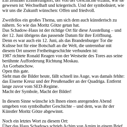
Ein zentraler Erinnerungsort, der von der Geschichte erzählt, wie sie
gewesen ist: Wechselhaft und kriegerisch. Und der symbolisiert, wie
wir uns die Zukunft wünschen: Offen und friedvoll.
Zweifellos ein großes Thema, um sich dem auch künstlerisch zu
nähern. So wie das Moritz Götze getan hat.
Das Schadow-Haus ist der richtige Ort für diese Ausstellung – und
der 12. Juni übrigens das passende Datum für ihre Eröffnung.
Denn es war auch ein 12. Juni, als das Brandenburger Tor die
Kulisse bot für eine Botschaft an die Welt, die untrennbar mit
diesem Ort unserer Freiheitsgeschichte verbunden ist:
1987 richtete Ronald Reagen von der Westseite des Tores aus seine
berühmte Aufforderung Richtung Moskau.
An Gorbatschow.
Open this gate.
Sieht man die Bilder heute, fällt schnell ins Auge, was damals fehlte:
das Eiserne Kreuz und der Preußenadler an der Quadriga. Entfernt
lange zuvor vom SED-Regime.
Macht der Symbole, Macht der Bilder!
In diesem Sinne wünsche ich Ihnen einen anregenden Abend
umgeben von symbolhafter Geschichte – und dem, was ihr der
Künstler Moritz Götze abgewinnt.
Noch ein letztes Wort zu diesem Ort:
Über das Haus Schadows schrieb Achim von Arnim in einem Brief