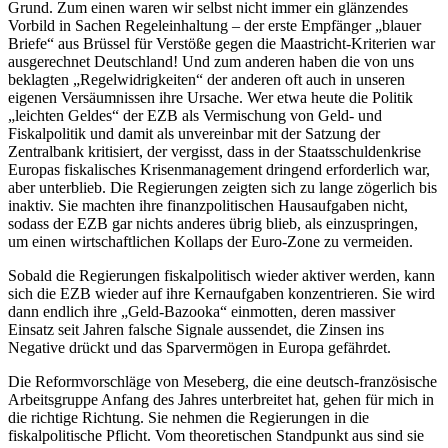
Grund. Zum einen waren wir selbst nicht immer ein glänzendes
Vorbild in Sachen Regeleinhaltung – der erste Empfänger „blauer
Briefe“ aus Brüssel für Verstöße gegen die Maastricht-Kriterien war
ausgerechnet Deutschland! Und zum anderen haben die von uns
beklagten „Regelwidrigkeiten“ der anderen oft auch in unseren
eigenen Versäumnissen ihre Ursache. Wer etwa heute die Politik
„leichten Geldes“ der EZB als Vermischung von Geld- und
Fiskalpolitik und damit als unvereinbar mit der Satzung der
Zentralbank kritisiert, der vergisst, dass in der Staatsschuldenkrise
Europas fiskalisches Krisenmanagement dringend erforderlich war,
aber unterblieb. Die Regierungen zeigten sich zu lange zögerlich bis
inaktiv. Sie machten ihre finanzpolitischen Hausaufgaben nicht,
sodass der EZB gar nichts anderes übrig blieb, als einzuspringen,
um einen wirtschaftlichen Kollaps der Euro-Zone zu vermeiden.
Sobald die Regierungen fiskalpolitisch wieder aktiver werden, kann
sich die EZB wieder auf ihre Kernaufgaben konzentrieren. Sie wird
dann endlich ihre „Geld-Bazooka“ einmotten, deren massiver
Einsatz seit Jahren falsche Signale aussendet, die Zinsen ins
Negative drückt und das Sparvermögen in Europa gefährdet.
Die Reformvorschläge von Meseberg, die eine deutsch-französische
Arbeitsgruppe Anfang des Jahres unterbreitet hat, gehen für mich in
die richtige Richtung. Sie nehmen die Regierungen in die
fiskalpolitische Pflicht. Vom theoretischen Standpunkt aus sind sie