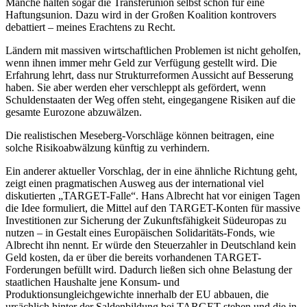
Manche halten sogar die Transferunion selbst schon für eine
Haftungsunion. Dazu wird in der Großen Koalition kontrovers
debattiert – meines Erachtens zu Recht.
Ländern mit massiven wirtschaftlichen Problemen ist nicht geholfen,
wenn ihnen immer mehr Geld zur Verfügung gestellt wird. Die
Erfahrung lehrt, dass nur Strukturreformen Aussicht auf Besserung
haben. Sie aber werden eher verschleppt als gefördert, wenn
Schuldenstaaten der Weg offen steht, eingegangene Risiken auf die
gesamte Eurozone abzuwälzen.
Die realistischen Meseberg-Vorschläge können beitragen, eine
solche Risikoabwälzung künftig zu verhindern.
Ein anderer aktueller Vorschlag, der in eine ähnliche Richtung geht,
zeigt einen pragmatischen Ausweg aus der international viel
diskutierten „TARGET-Falle“. Hans Albrecht hat vor einigen Tagen
die Idee formuliert, die Mittel auf den TARGET-Konten für massive
Investitionen zur Sicherung der Zukunftsfähigkeit Südeuropas zu
nutzen – in Gestalt eines Europäischen Solidaritäts-Fonds, wie
Albrecht ihn nennt. Er würde den Steuerzahler in Deutschland kein
Geld kosten, da er über die bereits vorhandenen TARGET-
Forderungen befüllt wird. Dadurch ließen sich ohne Belastung der
staatlichen Haushalte jene Konsum- und
Produktionsungleichgewichte innerhalb der EU abbauen, die
ursächlich hinter der Saldenbildung bei TARGET stehen und die in