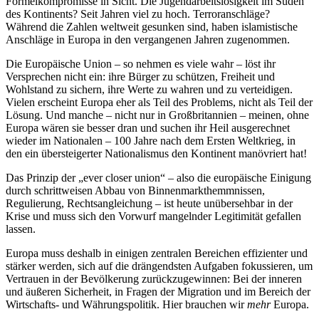
Formelkompromisse in Sicht. Die Jugendarbeitslosigkeit im Süden
des Kontinents? Seit Jahren viel zu hoch. Terroranschläge?
Während die Zahlen weltweit gesunken sind, haben islamistische
Anschläge in Europa in den vergangenen Jahren zugenommen.
Die Europäische Union – so nehmen es viele wahr – löst ihr
Versprechen nicht ein: ihre Bürger zu schützen, Freiheit und
Wohlstand zu sichern, ihre Werte zu wahren und zu verteidigen.
Vielen erscheint Europa eher als Teil des Problems, nicht als Teil der
Lösung. Und manche – nicht nur in Großbritannien – meinen, ohne
Europa wären sie besser dran und suchen ihr Heil ausgerechnet
wieder im Nationalen – 100 Jahre nach dem Ersten Weltkrieg, in
den ein übersteigerter Nationalismus den Kontinent manövriert hat!
Das Prinzip der „ever closer union“ – also die europäische Einigung
durch schrittweisen Abbau von Binnenmarkthemmnissen,
Regulierung, Rechtsangleichung – ist heute unübersehbar in der
Krise und muss sich den Vorwurf mangelnder Legitimität gefallen
lassen.
Europa muss deshalb in einigen zentralen Bereichen effizienter und
stärker werden, sich auf die drängendsten Aufgaben fokussieren, um
Vertrauen in der Bevölkerung zurückzugewinnen: Bei der inneren
und äußeren Sicherheit, in Fragen der Migration und im Bereich der
Wirtschafts- und Währungspolitik. Hier brauchen wir
mehr
Europa.