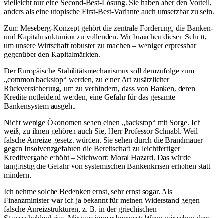
vielleicht nur eine Second-Best-Lösung. Sie haben aber den Vorteil,
anders als eine utopische First-Best-Variante auch umsetzbar zu sein.
Zum Meseberg-Konzept gehört die zentrale Forderung, die Banken-
und Kapitalmarktunion zu vollenden. Wir brauchen diesen Schritt,
um unsere Wirtschaft robuster zu machen – weniger erpressbar
gegenüber den Kapitalmärkten.
Der Europäische Stabilitätsmechanismus soll demzufolge zum
„common backstop“ werden, zu einer Art zusätzlicher
Rückversicherung, um zu verhindern, dass von Banken, deren
Kredite notleidend werden, eine Gefahr für das gesamte
Bankensystem ausgeht.
Nicht wenige Ökonomen sehen einen „backstop“ mit Sorge. Ich
weiß, zu ihnen gehören auch Sie, Herr Professor Schnabl. Weil
falsche Anreize gesetzt würden. Sie sehen durch die Brandmauer
gegen Insolvenzgefahren die Bereitschaft zu leichtfertiger
Kreditvergabe erhöht – Stichwort: Moral Hazard. Das würde
langfristig die Gefahr von systemischen Bankenkrisen erhöhen statt
mindern.
Ich nehme solche Bedenken ernst, sehr ernst sogar. Als
Finanzminister war ich ja bekannt für meinen Widerstand gegen
falsche Anreizstrukturen, z. B. in der griechischen
Staatsschuldenkrise. Mir war immer bewusst: Wenn wir schon dem