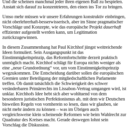
Und die scheinen manchmal jeder ihren eigenen Ball zu bespielen.
Anstatt sich darauf zu konzentrieren, den einen ins Tor zu bringen.
Umso mehr müssen wir unsere Erfahrungen konstruktiv einbringen,
nicht oberlehrerhaft-besserwisserisch, aber im Sinne pragmatischer
Vorschläge und Konzepte, wie das europäische Projekt
dauerhaft
effizienter aufgestellt werden kann, um Legitimation
zurückzugewinnen.
In diesem Zusammenhang hat Paul Kirchhof jüngst weitreichende
Ideen formuliert. Sein Ausgangspunkt ist das
Einstimmigkeitsprinzip, das Reformfortschritte derzeit praktisch
unmöglich macht. Kirchhof schlägt für Europa nichts weniger als
eine „neue Grundordnung“ vor, um vom Einstimmigkeitsprinzip
wegzukommen. Die Entscheidung darüber sollen die europäischen
Gremien unter Beteiligung der mitgliedschaftlichen Parlamente
treffen. Ob damit tatsächlich die Schwierigkeit des schwer
veränderbaren Primärrechts im Lissabon-Vertrag umgangen wird, ist
unklar. Kirchhofs Idee hebt sich aber wohltuend von dem
besonderen juristischen Perfektionismus ab, mit dem wir Deutschen
bisweilen Regeln von vornherein so lesen, dass wir glauben, sie
nicht mehr ändern zu können – was im Übrigen auch
vergleichsweise klein scheinende Reformen wie beim Wahlrecht zur
Quadratur des Kreises macht. Gerade deswegen lohnt sein
Vorschlag die Diskussion.