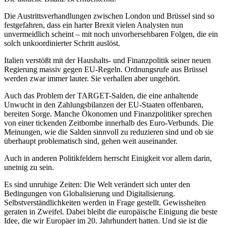
Die Austrittsverhandlungen zwischen London und Brüssel sind so
festgefahren, dass ein harter Brexit vielen Analysten nun
unvermeidlich scheint – mit noch unvorhersehbaren Folgen, die ein
solch unkoordinierter Schritt auslöst.
Italien verstößt mit der Haushalts- und Finanzpolitik seiner neuen
Regierung massiv gegen EU-Regeln. Ordnungsrufe aus Brüssel
werden zwar immer lauter. Sie verhallen aber ungehört.
Auch das Problem der TARGET-Salden, die eine anhaltende
Unwucht in den Zahlungsbilanzen der EU-Staaten offenbaren,
bereiten Sorge. Manche Ökonomen und Finanzpolitiker sprechen
von einer tickenden Zeitbombe innerhalb des Euro-Verbunds. Die
Meinungen, wie die Salden sinnvoll zu reduzieren sind und ob sie
überhaupt problematisch sind, gehen weit auseinander.
Auch in anderen Politikfeldern herrscht Einigkeit vor allem darin,
uneinig zu sein.
Es sind unruhige Zeiten: Die Welt verändert sich unter den
Bedingungen von Globalisierung und Digitalisierung.
Selbstverständlichkeiten werden in Frage gestellt. Gewissheiten
geraten in Zweifel. Dabei bleibt die europäische Einigung die beste
Idee, die wir Europäer im 20. Jahrhundert hatten. Und sie ist die