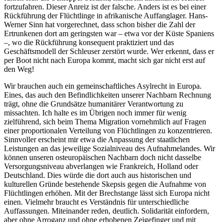
fortzufahren. Dieser Anreiz ist der falsche. Anders ist es bei einer
Rückführung der Flüchtlinge in afrikanische Auffanglager. Hans-
Werner Sinn hat vorgerechnet, dass schon bisher die Zahl der
Ertrunkenen dort am geringsten war – etwa vor der Küste Spaniens
–, wo die Rückführung konsequent praktiziert und das
Geschäftsmodell der Schleuser zerstört wurde. Wer erkennt, dass er
per Boot nicht nach Europa kommt, macht sich gar nicht erst auf
den Weg!
Wir brauchen auch ein gemeinschaftliches Asylrecht in Europa.
Eines, das auch den Befindlichkeiten unserer Nachbarn Rechnung
trägt, ohne die Grundsätze humanitärer Verantwortung zu
missachten. Ich halte es im Übrigen noch immer für wenig
zielführend, sich beim Thema Migration vornehmlich auf Fragen
einer proportionalen Verteilung von Flüchtlingen zu konzentrieren.
Sinnvoller erscheint mir etwa die Anpassung der staatlichen
Leistungen an das jeweilige Sozialniveau des Aufnahmelandes. Wir
können unseren osteuropäischen Nachbarn doch nicht dasselbe
Versorgungsniveau abverlangen wie Frankreich, Holland oder
Deutschland. Dies würde die dort auch aus historischen und
kulturellen Gründe bestehende Skepsis gegen die Aufnahme von
Flüchtlingen erhöhen. Mit der Brechstange lässt sich Europa nicht
einen. Vielmehr braucht es Verständnis für unterschiedliche
Auffassungen. Miteinander reden, deutlich. Solidarität einfordern,
aber ohne Arroganz und ohne erhobenen Zeigefinger und mit