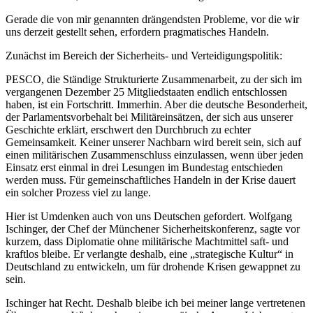
Gerade die von mir genannten drängendsten Probleme, vor die wir
uns derzeit gestellt sehen, erfordern pragmatisches Handeln.
Zunächst im Bereich der Sicherheits- und Verteidigungspolitik:
PESCO, die Ständige Strukturierte Zusammenarbeit, zu der sich im
vergangenen Dezember 25 Mitgliedstaaten endlich entschlossen
haben, ist ein Fortschritt. Immerhin. Aber die deutsche Besonderheit,
der Parlamentsvorbehalt bei Militäreinsätzen, der sich aus unserer
Geschichte erklärt, erschwert den Durchbruch zu echter
Gemeinsamkeit. Keiner unserer Nachbarn wird bereit sein, sich auf
einen militärischen Zusammenschluss einzulassen, wenn über jeden
Einsatz erst einmal in drei Lesungen im Bundestag entschieden
werden muss. Für gemeinschaftliches Handeln in der Krise dauert
ein solcher Prozess viel zu lange.
Hier ist Umdenken auch von uns Deutschen gefordert. Wolfgang
Ischinger, der Chef der Münchener Sicherheitskonferenz, sagte vor
kurzem, dass Diplomatie ohne militärische Machtmittel saft- und
kraftlos bleibe. Er verlangte deshalb, eine „strategische Kultur“ in
Deutschland zu entwickeln, um für drohende Krisen gewappnet zu
sein.
Ischinger hat Recht. Deshalb bleibe ich bei meiner lange vertretenen