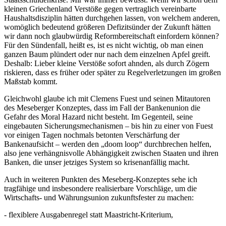
kleinen Griechenland Verstöße gegen vertraglich vereinbarte
Haushaltsdisziplin hätten durchgehen lassen, von welchem anderen,
womöglich bedeutend größeren Defizitsünder der Zukunft hätten
wir dann noch glaubwürdig Reformbereitschaft einfordern können?
Für den Sündenfall, heißt es, ist es nicht wichtig, ob man einen
ganzen Baum plündert oder nur nach dem einzelnen Apfel greift.
Deshalb: Lieber kleine Verstöße sofort ahnden, als durch Zögern
riskieren, dass es früher oder später zu Regelverletzungen im großen
Maßstab kommt.
Gleichwohl glaube ich mit Clemens Fuest und seinen Mitautoren
des Meseberger Konzeptes, dass im Fall der Bankenunion die
Gefahr des Moral Hazard nicht besteht. Im Gegenteil, seine
eingebauten Sicherungsmechanismen – bis hin zu einer von Fuest
vor einigen Tagen nochmals betonten Verschärfung der
Bankenaufsicht – werden den „doom loop“ durchbrechen helfen,
also jene verhängnisvolle Abhängigkeit zwischen Staaten und ihren
Banken, die unser jetziges System so krisenanfällig macht.
Auch in weiteren Punkten des Meseberg-Konzeptes sehe ich
tragfähige und insbesondere realisierbare Vorschläge, um die
Wirtschafts- und Währungsunion zukunftsfester zu machen:
- flexiblere Ausgabenregel statt Maastricht-Kriterium,