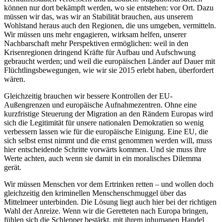
können nur dort bekämpft werden, wo sie entstehen: vor Ort. Dazu
müssen wir das, was wir an Stabilität brauchen, aus unserem
Wohlstand heraus auch den Regionen, die uns umgeben, vermitteln.
Wir müssen uns mehr engagieren, wirksam helfen, unserer
Nachbarschaft mehr Perspektiven ermöglichen: weil in den
Krisenregionen dringend Kräfte für Aufbau und Aufschwung
gebraucht werden; und weil die europäischen Länder auf Dauer mit
Flüchtlingsbewegungen, wie wir sie 2015 erlebt haben, überfordert
wären.
Gleichzeitig brauchen wir bessere Kontrollen der EU-
Außengrenzen und europäische Aufnahmezentren. Ohne eine
kurzfristige Steuerung der Migration an den Rändern Europas wird
sich die Legitimität für unsere nationalen Demokratien so wenig
verbessern lassen wie für die europäische Einigung. Eine EU, die
sich selbst ernst nimmt und die ernst genommen werden will, muss
hier entscheidende Schritte vorwärts kommen. Und sie muss ihre
Werte achten, auch wenn sie damit in ein moralisches Dilemma
gerät.
Wir müssen Menschen vor dem Ertrinken retten – und wollen doch
gleichzeitig den kriminellen Menschenschmuggel über das
Mittelmeer unterbinden. Die Lösung liegt auch hier bei der richtigen
Wahl der Anreize. Wenn wir die Geretteten nach Europa bringen,
fühlen sich die Schlepper bestärkt, mit ihrem inhumanen Handel