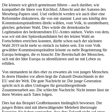
Die können wir gleich gemeinsam führen – auch darüber, wie
kompatibel die Ideen von Kirchhof, Albrecht und der Autoren des
Meseberg-Papiers sind. Und vielleicht werden wir auch über eine
Reformidee diskutieren, die von mir stammt: Lasst uns künftig den
Kommissionspräsidenten direkt wählen, vom Volk, in unmittelbarer,
gleicher, geheimer Wahl. Dies würde die demokratische
Legitimation des bedeutendsten EU-Amtes stärken. Vieles von dem,
was wir mit den Spitzenkandidaten bei der letzten Wahl an
Fortschritten erreichen konnten, dürfte schon nach der nächsten
Wahl 2019 nicht mehr so einfach zu haben sein. Ein vom Volk
gewählter Kommissionspräsident könnte zu mehr Begeisterung für
Europa beitragen, die es braucht: Die Bereitschaft der Menschen,
sich mit der Idee Europa zu identifizieren und sie mit Leben zu
erfüllen.
Von niemandem ist dies eher zu erwarten als von jungen Menschen.
In deren Händen vor allem liegt die Zukunft Deutschlands in der
EU und der Welt. Die gute Nachricht ist: Die junge Generation
spricht sich in allen Umfragen für grenzübergreifende
Zusammenarbeit aus. Die schlechte Nachricht: Nicht immer lässt sie
ihren Worten auch Taten folgen.
Dies hat das Beispiel Großbritannien hinlänglich bewiesen. Die
jungen
Briten sind mit überwältigender Mehrheit überzeugte
Europäer. Sie haben verstanden, dass ihre Zukunft nicht auf einer