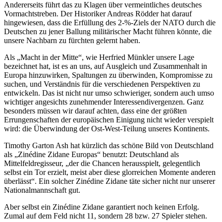
Andererseits führt das zu Klagen über vermeintliches deutsches
Vormachtstreben. Der Historiker Andreas Rödder hat darauf
hingewiesen, dass die Erfüllung des 2-%-Ziels der NATO durch die
Deutschen zu jener Ballung militärischer Macht führen könnte, die
unsere Nachbarn zu fürchten gelernt haben.
Als „Macht in der Mitte“, wie Herfried Münkler unsere Lage
bezeichnet hat, ist es an uns, auf Ausgleich und Zusammenhalt in
Europa hinzuwirken, Spaltungen zu überwinden, Kompromisse zu
suchen, und Verständnis für die verschiedenen Perspektiven zu
entwickeln. Das ist nicht nur umso schwieriger, sondern auch umso
wichtiger angesichts zunehmender Interessendivergenzen. Ganz
besonders müssen wir darauf achten, dass eine der größten
Errungenschaften der europäischen Einigung nicht wieder verspielt
wird: die Überwindung der Ost-West-Teilung unseres Kontinents.
Timothy Garton Ash hat kürzlich das schöne Bild von Deutschland
als „Zinédine Zidane Europas“ benutzt: Deutschland als
Mittelfeldregisseur, „der die Chancen herausspielt, gelegentlich
selbst ein Tor erzielt, meist aber diese glorreichen Momente anderen
überlässt“. Ein solcher Zinédine Zidane täte sicher nicht nur unserer
Nationalmannschaft gut.
Aber selbst ein Zinédine Zidane garantiert noch keinen Erfolg.
Zumal auf dem Feld nicht 11, sondern 28 bzw. 27 Spieler stehen.