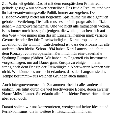
Zur Wahrheit gehört: Das ist mit dem europäischen Primärrecht –
gelinde gesagt – nur schwer herstellbar. Das ist die Realität, und von
ihr hat verantwortungsvolle Politik immer auszugehen. Der
Lissabon-Vertrag bietet nur begrenzte Spielräume für die eigentlich
gebotene Vertiefung. Deshalb muss es notfalls pragmatisch-effizient
gehen – intergouvernemental. Und wo nicht alle mitmachen wollen,
ist es immer noch besser, diejenigen, die wollen, machen sich auf
den Weg – wie immer man das im Einzelfall nennen mag: variable
Geometrie oder flexible Geschwindigkeit, Kerneuropa oder
„coalition of the willing“. Entscheidend ist, dass der Prozess für alle
anderen offen bleibt. Schon 1994 haben Karl Lamers und ich mit
dem Konzept vom europäischen Kern nicht für eine dauerhafte
Spaltung Europas plädiert. Wir haben im Gegenteil ein Instrument
vorgeschlagen, um auf Dauer ganz Europa zu einigen – immer
streng nach dem Prinzip der Freiwilligkeit. Aber warten können wir
nicht. Wir können es uns nicht erlauben, dass der Langsamste das
Tempo bestimmt – aus welchen Gründen auch immer.
Auch intergouvernementale Zusammenarbeit ist alles andere als
einfach. Sie führt durch die viel beschworene Ebene, deren zweiter
Name Mühsal lautet. Sie erlaubt allenfalls kleine Fortschritte – diese
aber eben doch.
Darauf sollten wir uns konzentrieren, weniger auf hehre Ideale und
Perfektionismus, die in weitere Enttäuschungen münden.