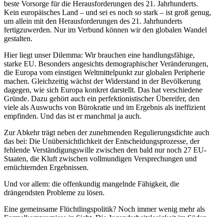
beste Vorsorge für die Herausforderungen des 21. Jahrhunderts.
Kein europäisches Land – und sei es noch so stark – ist groß genug,
um allein mit den Herausforderungen des 21. Jahrhunderts
fertigzuwerden. Nur im Verbund können wir den globalen Wandel
gestalten.
Hier liegt unser Dilemma: Wir brauchen eine handlungsfähige,
starke EU. Besonders angesichts demographischer Veränderungen,
die Europa vom einstigen Weltmittelpunkt zur globalen Peripherie
machen. Gleichzeitig wächst der Widerstand in der Bevölkerung
dagegen, wie sich Europa konkret darstellt. Das hat verschiedene
Gründe. Dazu gehört auch ein perfektionistischer Übereifer, den
viele als Auswuchs von Bürokratie und im Ergebnis als ineffizient
empfinden. Und das ist er manchmal ja auch.
Zur Abkehr trägt neben der zunehmenden Regulierungsdichte auch
das bei: Die Unübersichtlichkeit der Entscheidungsprozesse, der
fehlende Verständigungswille zwischen den bald nur noch 27 EU-
Staaten, die Kluft zwischen vollmundigen Versprechungen und
ernüchternden Ergebnissen.
Und vor allem: die offenkundig mangelnde Fähigkeit, die
drängendsten Probleme zu lösen.
Eine gemeinsame Flüchtlingspolitik? Noch immer wenig mehr als