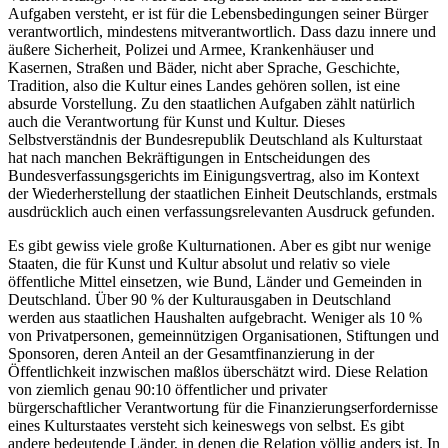
Aufgaben versteht, er ist für die Lebensbedingungen seiner Bürger
verantwortlich, mindestens mitverantwortlich. Dass dazu innere und
äußere Sicherheit, Polizei und Armee, Krankenhäuser und
Kasernen, Straßen und Bäder, nicht aber Sprache, Geschichte,
Tradition, also die Kultur eines Landes gehören sollen, ist eine
absurde Vorstellung. Zu den staatlichen Aufgaben zählt natürlich
auch die Verantwortung für Kunst und Kultur. Dieses
Selbstverständnis der Bundesrepublik Deutschland als Kulturstaat
hat nach manchen Bekräftigungen in Entscheidungen des
Bundesverfassungsgerichts im Einigungsvertrag, also im Kontext
der Wiederherstellung der staatlichen Einheit Deutschlands, erstmals
ausdrücklich auch einen verfassungsrelevanten Ausdruck gefunden.
Es gibt gewiss viele große Kulturnationen. Aber es gibt nur wenige
Staaten, die für Kunst und Kultur absolut und relativ so viele
öffentliche Mittel einsetzen, wie Bund, Länder und Gemeinden in
Deutschland. Über 90 % der Kulturausgaben in Deutschland
werden aus staatlichen Haushalten aufgebracht. Weniger als 10 %
von Privatpersonen, gemeinnützigen Organisationen, Stiftungen und
Sponsoren, deren Anteil an der Gesamtfinanzierung in der
Öffentlichkeit inzwischen maßlos überschätzt wird. Diese Relation
von ziemlich genau 90:10 öffentlicher und privater
bürgerschaftlicher Verantwortung für die Finanzierungserfordernisse
eines Kulturstaates versteht sich keineswegs von selbst. Es gibt
andere bedeutende Länder, in denen die Relation völlig anders ist. In