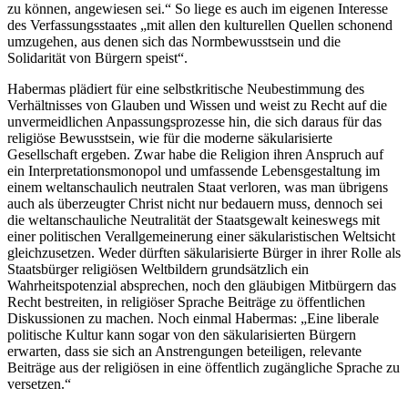
zu können, angewiesen sei.“ So liege es auch im eigenen Interesse
des Verfassungsstaates „mit allen den kulturellen Quellen schonend
umzugehen, aus denen sich das Normbewusstsein und die
Solidarität von Bürgern speist“.
Habermas plädiert für eine selbstkritische Neubestimmung des
Verhältnisses von Glauben und Wissen und weist zu Recht auf die
unvermeidlichen Anpassungsprozesse hin, die sich daraus für das
religiöse Bewusstsein, wie für die moderne säkularisierte
Gesellschaft ergeben. Zwar habe die Religion ihren Anspruch auf
ein Interpretationsmonopol und umfassende Lebensgestaltung im
einem weltanschaulich neutralen Staat verloren, was man übrigens
auch als überzeugter Christ nicht nur bedauern muss, dennoch sei
die weltanschauliche Neutralität der Staatsgewalt keineswegs mit
einer politischen Verallgemeinerung einer säkularistischen Weltsicht
gleichzusetzen. Weder dürften säkularisierte Bürger in ihrer Rolle als
Staatsbürger religiösen Weltbildern grundsätzlich ein
Wahrheitspotenzial absprechen, noch den gläubigen Mitbürgern das
Recht bestreiten, in religiöser Sprache Beiträge zu öffentlichen
Diskussionen zu machen. Noch einmal Habermas: „Eine liberale
politische Kultur kann sogar von den säkularisierten Bürgern
erwarten, dass sie sich an Anstrengungen beteiligen, relevante
Beiträge aus der religiösen in eine öffentlich zugängliche Sprache zu
versetzen.“