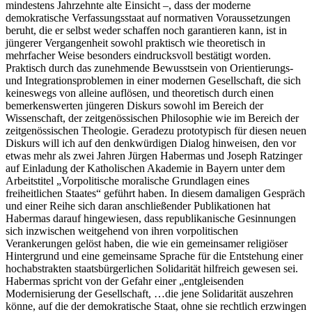
mindestens Jahrzehnte alte Einsicht –, dass der moderne
demokratische Verfassungsstaat auf normativen Voraussetzungen
beruht, die er selbst weder schaffen noch garantieren kann, ist in
jüngerer Vergangenheit sowohl praktisch wie theoretisch in
mehrfacher Weise besonders eindrucksvoll bestätigt worden.
Praktisch durch das zunehmende Bewusstsein von Orientierungs-
und Integrationsproblemen in einer modernen Gesellschaft, die sich
keineswegs von alleine auflösen, und theoretisch durch einen
bemerkenswerten jüngeren Diskurs sowohl im Bereich der
Wissenschaft, der zeitgenössischen Philosophie wie im Bereich der
zeitgenössischen Theologie. Geradezu prototypisch für diesen neuen
Diskurs will ich auf den denkwürdigen Dialog hinweisen, den vor
etwas mehr als zwei Jahren Jürgen Habermas und Joseph Ratzinger
auf Einladung der Katholischen Akademie in Bayern unter dem
Arbeitstitel „Vorpolitische moralische Grundlagen eines
freiheitlichen Staates“ geführt haben. In diesem damaligen Gespräch
und einer Reihe sich daran anschließender Publikationen hat
Habermas darauf hingewiesen, dass republikanische Gesinnungen
sich inzwischen weitgehend von ihren vorpolitischen
Verankerungen gelöst haben, die wie ein gemeinsamer religiöser
Hintergrund und eine gemeinsame Sprache für die Entstehung einer
hochabstrakten staatsbürgerlichen Solidarität hilfreich gewesen sei.
Habermas spricht von der Gefahr einer „entgleisenden
Modernisierung der Gesellschaft, …die jene Solidarität auszehren
könne, auf die der demokratische Staat, ohne sie rechtlich erzwingen