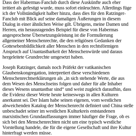
Dass der Habermas-Fanclub durch diese Auskünfte auch eher
irritiert als gefestigt wurde, muss sofort einleuchten. Allerdings füge
ich der Vollständigkeit halber hinzu, dass dies für den Ratzinger-
Fanclub mit Blick auf seine damaligen Äußerungen in diesem
Dialog in einer ähnlichen Weise gilt. Übrigens, meine Damen und
Herren, ein herausragendes Beispiel für diese von Habermas
angesprochene Übersetzungsleistung ist die Formulierung
allgemeiner Menschenrechte, die den religiösen Gedanken der
Gottesebenbildlichkeit aller Menschen in den rechtsförmigen
Anspruch auf Unantastbarkeit der Menschenwürde und daraus
hergeleitete Grundrechte umgesetzt haben.
Joseph Ratzinger, damals noch Präfekt der vatikanischen
Glaubenskongregation, interpretiert diese verschiedenen
Menschenrechtserklärungen als „in sich stehende Werte, die aus
dem Wesen des Menschseins folgen und daher für alle Inhaber
dieses Wesens unantastbar sind“ und weist zugleich daraufhin, dass
die Evidenz dieser Werte heute keineswegs in allen Kulturen
anerkannt sei. Der Islam habe seinen eigenen, vom westlichen
abweichenden Katalog der Menschenrecht definiert und China stelle
unbeschadet seiner im westlichen Kulturkreis entstandenen
marxistischen Grundauffassungen immer häufiger die Frage, ob es
sich bei den Menschenrechten nicht um eine typisch westliche
Vorstellung handele, die für die eigene Gesellschaft und ihre Kultur
hinterfragt werden müsse.