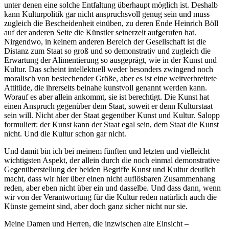
unter denen eine solche Entfaltung überhaupt möglich ist. Deshalb
kann Kulturpolitik gar nicht anspruchsvoll genug sein und muss
zugleich die Bescheidenheit einüben, zu deren Ende Heinrich Böll
auf der anderen Seite die Künstler seinerzeit aufgerufen hat.
Nirgendwo, in keinem anderen Bereich der Gesellschaft ist die
Distanz zum Staat so groß und so demonstrativ und zugleich die
Erwartung der Alimentierung so ausgeprägt, wie in der Kunst und
Kultur. Das scheint intellektuell weder besonders zwingend noch
moralisch von bestechender Größe, aber es ist eine weitverbreitete
Attitüde, die ihrerseits beinahe kunstvoll genannt werden kann.
Worauf es aber allein ankommt, sie ist berechtigt. Die Kunst hat
einen Anspruch gegenüber dem Staat, soweit er denn Kulturstaat
sein will. Nicht aber der Staat gegenüber Kunst und Kultur. Salopp
formuliert: der Kunst kann der Staat egal sein, dem Staat die Kunst
nicht. Und die Kultur schon gar nicht.
Und damit bin ich bei meinem fünften und letzten und vielleicht
wichtigsten Aspekt, der allein durch die noch einmal demonstrative
Gegenüberstellung der beiden Begriffe Kunst und Kultur deutlich
macht, dass wir hier über einen nicht auflösbaren Zusammenhang
reden, aber eben nicht über ein und dasselbe. Und dass dann, wenn
wir von der Verantwortung für die Kultur reden natürlich auch die
Künste gemeint sind, aber doch ganz sicher nicht nur sie.
Meine Damen und Herren, die inzwischen alte Einsicht –