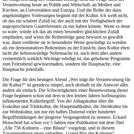
Verantwortung heute an Politik und Wirtschaft, an Medien und
Kirchen, an Universitäten und Europa. Und die Reihe der dazu
angekündigten Vorlesungen beginnt mit der Kultur. Ich weiß nicht,
ob das ein schierer Zufall ist, der auch mit der Verfügbarkeit der
angesprochenen Gastreferenten zu tun haben könnte. Wenn es denn
so wäre, würde ich das als einen besonders glücklichen Zufall
empfinden, und wenn die Reihenfolge ganz bewusst so gewählt
war, dann verdiente sie in besonderer Weise gewürdigt zu werden
als ein demonstratives Bekenntnis zu der Einsicht, dass Kultur eben
nicht die liebenswürdige Nebensache ist, nach dem alles andere
vermeintlich wirklich Wichtige erledigt ist, das gehobene Programm
zum Feierabend gewissermaßen, sondern die Hauptsache, eine
Hauptsache jedenfalls.
Die Frage für den heutigen Abend „Wer trägt die Verantwortung für
die Kultur?“ ist geradezu simpel, auch deshalb ist die Antwort alles
andere als einfach. Die Schwierigkeiten einer Beantwortung dieser
Frage beginnen schon mit dem in den letzten Jahren hoffnungslos
inflationierten Kulturbegriff. Von der Alltagskultur über die
Esskultur und Trinkkultur, die Hauptstadtkultur, die Streitkultur bis
zur Wohnkultur, um nur ein halbes Dutzend vieler hunderter
Begriffsbildungen der jüngeren Vergangenheit zu nennen. Eckard
Henscheid hat schon vor 5 Jahren eine Publikation mit dem Titel
„Alle 756 Kulturen – eine Bilanz“ vorgelegt, und in diesem
Zusammenhang einen virtuellen „Grand Prix der Kulturen“