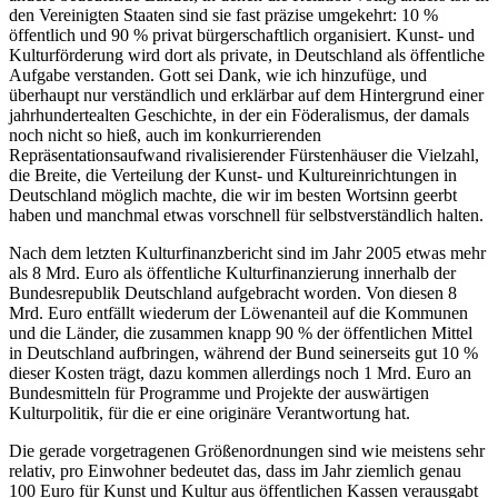
den Vereinigten Staaten sind sie fast präzise umgekehrt: 10 %
öffentlich und 90 % privat bürgerschaftlich organisiert. Kunst- und
Kulturförderung wird dort als private, in Deutschland als öffentliche
Aufgabe verstanden. Gott sei Dank, wie ich hinzufüge, und
überhaupt nur verständlich und erklärbar auf dem Hintergrund einer
jahrhundertealten Geschichte, in der ein Föderalismus, der damals
noch nicht so hieß, auch im konkurrierenden
Repräsentationsaufwand rivalisierender Fürstenhäuser die Vielzahl,
die Breite, die Verteilung der Kunst- und Kultureinrichtungen in
Deutschland möglich machte, die wir im besten Wortsinn geerbt
haben und manchmal etwas vorschnell für selbstverständlich halten.
Nach dem letzten Kulturfinanzbericht sind im Jahr 2005 etwas mehr
als 8 Mrd. Euro als öffentliche Kulturfinanzierung innerhalb der
Bundesrepublik Deutschland aufgebracht worden. Von diesen 8
Mrd. Euro entfällt wiederum der Löwenanteil auf die Kommunen
und die Länder, die zusammen knapp 90 % der öffentlichen Mittel
in Deutschland aufbringen, während der Bund seinerseits gut 10 %
dieser Kosten trägt, dazu kommen allerdings noch 1 Mrd. Euro an
Bundesmitteln für Programme und Projekte der auswärtigen
Kulturpolitik, für die er eine originäre Verantwortung hat.
Die gerade vorgetragenen Größenordnungen sind wie meistens sehr
relativ, pro Einwohner bedeutet das, dass im Jahr ziemlich genau
100 Euro für Kunst und Kultur aus öffentlichen Kassen verausgabt