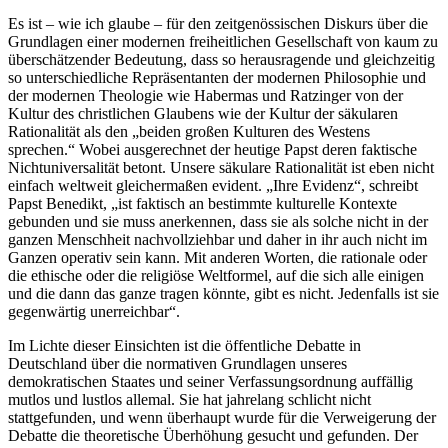
Es ist – wie ich glaube – für den zeitgenössischen Diskurs über die
Grundlagen einer modernen freiheitlichen Gesellschaft von kaum zu
überschätzender Bedeutung, dass so herausragende und gleichzeitig
so unterschiedliche Repräsentanten der modernen Philosophie und
der modernen Theologie wie Habermas und Ratzinger von der
Kultur des christlichen Glaubens wie der Kultur der säkularen
Rationalität als den „beiden großen Kulturen des Westens
sprechen.“ Wobei ausgerechnet der heutige Papst deren faktische
Nichtuniversalität betont. Unsere säkulare Rationalität ist eben nicht
einfach weltweit gleichermaßen evident. „Ihre Evidenz“, schreibt
Papst Benedikt, „ist faktisch an bestimmte kulturelle Kontexte
gebunden und sie muss anerkennen, dass sie als solche nicht in der
ganzen Menschheit nachvollziehbar und daher in ihr auch nicht im
Ganzen operativ sein kann. Mit anderen Worten, die rationale oder
die ethische oder die religiöse Weltformel, auf die sich alle einigen
und die dann das ganze tragen könnte, gibt es nicht. Jedenfalls ist sie
gegenwärtig unerreichbar“.
Im Lichte dieser Einsichten ist die öffentliche Debatte in
Deutschland über die normativen Grundlagen unseres
demokratischen Staates und seiner Verfassungsordnung auffällig
mutlos und lustlos allemal. Sie hat jahrelang schlicht nicht
stattgefunden, und wenn überhaupt wurde für die Verweigerung der
Debatte die theoretische Überhöhung gesucht und gefunden. Der