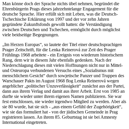
Man könne doch der Sprache nichts übel nehmen, begründet die
Ehrenbürgerin Prags dieses jahrzehntelange Engagement für die
deutsche Sprache. Hier erfüllt sich mit Leben, was die Deutsch-
Tschechische Erklärung von 1997 und der vor zehn Jahren
gegründete Zukunftsfonds gewollt hatten: die Verständigung
zwischen Deutschen und Tschechen, ermöglicht durch möglichst
viele beidseitige Begegnungen.
„Im Herzen Europas“, so lautete der Titel einer deutschsprachigen
Prager Zeitschrift, für die Lenka Reinerová zur Zeit des Prager
Frühlings 1968 arbeitete - ein Ereignis von wiederum historischem
Rang, dem wir in diesem Jahr ebenfalls gedenken. Nach der
Niederschlagung dieses mit vielen Hoffnungen nicht nur in Mittel-
und Osteuropa verbundenen Versuchs eines „Sozialismus mit
menschlichem Gesicht“ durch sowjetische Panzer und Truppen des
Warschauer Pakts im August 1968 flog Lenka Reinerová wegen
angeblicher „politischer Unzuverlässigkeit“ zunächst aus der Partei,
dann aus ihrem Verlag und damit aus ihrer Arbeit. Erst von 1985 an
durfte sie wieder unter ihrem eigenen Namen publizieren. Sie war
fest entschlossen, nie wieder irgendwo Mitglied zu werden. Aber als
sie 80 wurde, hat sie sich - „aus einem Gefühl der Zugehörigkeit“,
wie sie das formuliert hat - von der jüdischen Gemeinde in Prag
registrieren lassen. An ihrem 85. Geburtstag ist sie bei Amnesty
International eingetreten.