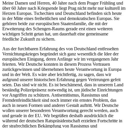
Meine Damen und Herren, 40 Jahre nach dem Prager Frühling und
über 60 Jahre nach Kriegsende liegt Prag nicht mehr nur kulturell im
Herzen Europas. Tschechien und Deutschland befinden sich heute
in der Mitte eines freiheitlichen und demokratischen Europas. Sie
gehören beide zur europäischen Staatenfamilie, die mit der
Erweiterung des Schengen-Raums gerade erst einen weiteren
wichtigen Schritt getan hat, um dauerhaft eine gemeinsame
friedliche Zukunft zu sichern.
Aus der furchtbaren Erfahrung des von Deutschland entfesselten
Vernichtungskrieges begründet sich ganz wesentlich die Idee der
europäischen Einigung, deren Anfänge wir im vergangenen Jahr
feierten. Wir Deutsche konnten in diesem Prozess Vertrauen
zurückgewinnen und übernehmen heute Verantwortung in Europa
und in der Welt. Es wäre aber leichtfertig, zu sagen, dass wir
aufgrund unserer historischen Erfahrung gegen Verirrungen gefeit
seien. Das sind wir nicht. Es ist beschämend, dass in unserem Land
beständig Polizeipräsenz notwendig ist, um jüdische Einrichtungen
vor Angriffen zu schützen. Antisemitismus, Rassismus und
Fremdenfeindlichkeit sind noch immer ein ernstes Problem, das
auch in neuen Formen und anderer Gestalt auftritt. Wir Deutsche
wollen unserer besonderen Verantwortung gerecht werden, auch
und gerade in der EU. Wir begrüßen deshalb ausdrücklich die
während der deutschen Ratspräsidentschaft erzielten Fortschritte in
der strafrechtlichen Bekämpfung von Rassismus und