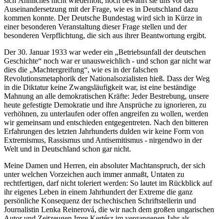
sich Ähnliches nicht wiederholt, noch bewahrt sie uns vor der
Auseinandersetzung mit der Frage, wie es in Deutschland dazu
kommen konnte. Der Deutsche Bundestag wird sich in Kürze in
einer besonderen Veranstaltung dieser Frage stellen und der
besonderen Verpflichtung, die sich aus ihrer Beantwortung ergibt.
Der 30. Januar 1933 war weder ein „Betriebsunfall der deutschen
Geschichte“ noch war er unausweichlich - und schon gar nicht war
dies die „Machtergreifung“, wie es in der falschen
Revolutionsmetaphorik der Nationalsozialisten hieß. Dass der Weg
in die Diktatur keine Zwangsläufigkeit war, ist eine beständige
Mahnung an alle demokratischen Kräfte: Jeder Bestrebung, unsere
heute gefestigte Demokratie und ihre Ansprüche zu ignorieren, zu
verhöhnen, zu unterlaufen oder offen angreifen zu wollen, werden
wir gemeinsam und entschieden entgegentreten. Nach den bitteren
Erfahrungen des letzten Jahrhunderts dulden wir keine Form von
Extremismus, Rassismus und Antisemitismus - nirgendwo in der
Welt und in Deutschland schon gar nicht.
Meine Damen und Herren, ein absoluter Machtanspruch, der sich
unter welchen Vorzeichen auch immer anmaßt, Untaten zu
rechtfertigen, darf nicht toleriert werden: So lautet im Rückblick auf
ihr eigenes Leben in einem Jahrhundert der Extreme die ganz
persönliche Konsequenz der tschechischen Schriftstellerin und
Journalistin Lenka Reinerová, die wir nach dem großen ungarischen
Autor und Zeitzeugen Imre Kertész im vergangenen Jahr als