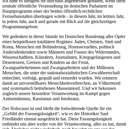
Ich hätte es übrigens für durchaus angemessen gehalten, wenn diese
zentrale öffentliche Veranstaltung im deutschen Parlament im
Hauptprogramm einer der beiden öffentlich-rechtlichen
Fernsehanstalten übertragen würde - in diesem Jahr, im letzten Jahr,
in jedem Jahr, auch und gerade mit Blick auf die gleichzeitigen
Programmangebote.
Wir gedenken in dieser Stunde im Deutschen Bundestag aller Opfer
eines beispiellosen totalitären Regimes: Juden, Christen, Sinti und
Roma, Menschen mit Behinderung, Homosexuellen, politisch
Andersdenkenden sowie Männern und Frauen des Widerstandes,
Wissenschaftlern, Künstlern, Journalisten, Kriegsgefangenen und
Deserteuren, Greisen und Kindern an der Front,
Zwangsarbeiterinnen und Zwangsarbeitern und der Millionen
Menschen, die unter der nationalsozialistischen Gewaltherrschaft
entrechtet, verfolgt, gequält und ermordet wurden. Wir erinnern
damit an unvorstellbares Menschheitsverbrechen, an Völkermord
und systematisch betriebenen Massenmord. Und wir bekennen
zugleich unsere besondere Verantwortung im Kampf gegen
Antisemitismus, Rassismus und Intoleranz.
Der Holocaust ist und bleibt die fortwährende Quelle für ein
„Gefühl der Fassungslosigkeit“, wie es der Historiker Saul
Friedländer einmal ausgedrückt hat. Diese Fassungslosigkeit
entbindet uns aber weder von der Verantwortung, alles zu tun, damit