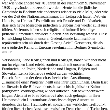
war wie viele andere vor 70 Jahren in der Nacht vom 9. November
1938 angezündet und zerstört worden. Heute hat die jüdische
Gemeinde in Bochum wie andernorts wieder so viele Mitglieder wie
vor der Zeit des Nationalsozialismus. Ihr Leitspruch lautet: „Wo ein
Haus ist, ist Heimat.“ Es erfüllt uns mit Freude und Dankbarkeit,
dass sich heute Menschen jüdischen Glaubens hier wieder zu Hause
fühlen. Vielerorts haben sich religiös und kulturell lebendige
jüdische Gemeinden entwickelt, deren Zahl beständig wächst. Diese
Entwicklung könnte in unserer Gedenkstunde kaum schöner
repräsentiert sein als durch den Gesang Avitall Gerstetters, die als
erste jüdische Kantorin Europas regelmäßig in Berliner Synagogen
amtiert.
Versöhnung, liebe Kolleginnen und Kollegen, haben wir aber nicht
nur im eigenen Land erlebt, sondern auch mit unseren Nachbarn:
Frankreich und Polen, Niederlande und Ungarn, Belgien und
Slowakei. Lenka Reinerová gehört zu den wichtigen
Botschafterinnen der deutsch-tschechischen Aussöhnung.
„Traumcafé einer Pragerin“ heißt eine ihrer Erzählungen. Darin lässt
sie literarisch die Blütezeit deutsch-tschechisch-jüdischer Kultur im
polyglotten Vorkriegs-Prag wieder aufleben. Mit bewundernswert
langem Atem ist es Frau Reinerová aber auch gelungen, in ihrer
Heimatstadt ein Literaturhaus deutschsprachiger Autoren zu
gründen, das kein Traumcafé ist, sondern ein wirklicher Treffpunkt
für den literarischen Austausch zwischen Deutschen und Tschechen.