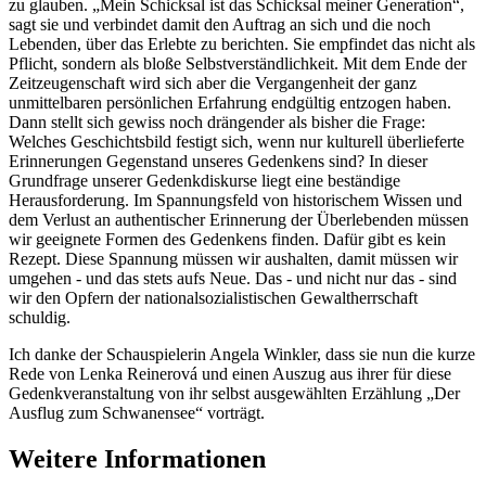
zu glauben. „Mein Schicksal ist das Schicksal meiner Generation“,
sagt sie und verbindet damit den Auftrag an sich und die noch
Lebenden, über das Erlebte zu berichten. Sie empfindet das nicht als
Pflicht, sondern als bloße Selbstverständlichkeit. Mit dem Ende der
Zeitzeugenschaft wird sich aber die Vergangenheit der ganz
unmittelbaren persönlichen Erfahrung endgültig entzogen haben.
Dann stellt sich gewiss noch drängender als bisher die Frage:
Welches Geschichtsbild festigt sich, wenn nur kulturell überlieferte
Erinnerungen Gegenstand unseres Gedenkens sind? In dieser
Grundfrage unserer Gedenkdiskurse liegt eine beständige
Herausforderung. Im Spannungsfeld von historischem Wissen und
dem Verlust an authentischer Erinnerung der Überlebenden müssen
wir geeignete Formen des Gedenkens finden. Dafür gibt es kein
Rezept. Diese Spannung müssen wir aushalten, damit müssen wir
umgehen - und das stets aufs Neue. Das - und nicht nur das - sind
wir den Opfern der nationalsozialistischen Gewaltherrschaft
schuldig.
Ich danke der Schauspielerin Angela Winkler, dass sie nun die kurze
Rede von Lenka Reinerová und einen Auszug aus ihrer für diese
Gedenkveranstaltung von ihr selbst ausgewählten Erzählung „Der
Ausflug zum Schwanensee“ vorträgt.
Weitere Informationen