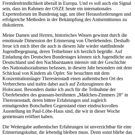
Fremdenfeindlichkeit überall in Europa. Und es soll auch ein Signal
sein, dass im Rahmen der OSZE heute ein internationales
Expertenforum im Bundestag tagt, um über Herausforderungen und
erfolgreiche Methoden in der Bekämpfung des Antisemitismus zu
diskutieren.
Meine Damen und Herren, historisches Wissen gewinnt durch die
emotionale Dimension der Erinnerung von Überlebenden. Deshalb
freue ich mich über die auch in diesem Jahr wieder stattfindende
Jugendbegegnung, deren Teilnehmer ich herzlich begrüße. Auf
Einladung des Deutschen Bundestages können sich Jugendliche aus
Deutschland und den Nachbarstaaten intensiv mit der Geschichte
des Nationalsozialismus befassen, in diesem Jahr besonders mit dem
Schicksal von Kindern als Opfer. Sie besuchten mit dem
Konzentrationslager Theresienstadt einen authentischen Ort des
Verbrechens und trafen dabei auch auf Zeitzeuginnen des
Holocaust. Besonders danke ich auch für die Teilnahme der
Überlebenden des grausam-berühmten „Mädchen-Zimmers 28“ in
Theresienstadt, deren bittere Erfahrungen und zugleich
ermutigenden Botschaften Gegenstand einer eindrucksvollen
Ausstellung im Paul-Löbe-Haus sind, die wir in dieser Woche
gemeinsam eröffnet haben.
Die Weitergabe authentischer Erfahrungen ist unverzichtbar für eine
Erinnerungskultur, die lebendig bleiben muss. Denn sonst bliebe das