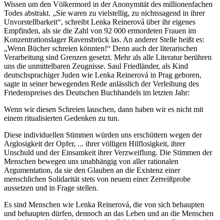
Wissen um den Völkermord in der Anonymität des millionenfachen
Todes abstrakt. „Sie waren zu vielstellig, zu nichtssagend in ihrer
Unvorstellbarkeit“, schreibt Lenka Reinerová über ihr eigenes
Empfinden, als sie die Zahl von 92 000 ermordeten Frauen im
Konzentrationslager Ravensbrück las. An anderer Stelle heißt es:
„Wenn Bücher schreien könnten!“ Denn auch der literarischen
Verarbeitung sind Grenzen gesetzt. Mehr als alle Literatur berühren
uns die unmittelbaren Zeugnisse. Saul Friedländer, als Kind
deutschsprachiger Juden wie Lenka Reinerová in Prag geboren,
sagte in seiner bewegenden Rede anlässlich der Verleihung des
Friedenspreises des Deutschen Buchhandels im letzten Jahr:
Wenn wir diesen Schreien lauschen, dann haben wir es nicht mit
einem ritualisierten Gedenken zu tun.
Diese individuellen Stimmen würden uns erschüttern wegen der
Arglosigkeit der Opfer, ... ihrer völligen Hilflosigkeit, ihrer
Unschuld und der Einsamkeit ihrer Verzweiflung. Die Stimmen der
Menschen bewegen uns unabhängig von aller rationalen
Argumentation, da sie den Glauben an die Existenz einer
menschlichen Solidarität stets von neuem einer Zerreißprobe
aussetzen und in Frage stellen.
Es sind Menschen wie Lenka Reinerová, die von sich behaupten
und behaupten dürfen, dennoch an das Leben und an die Menschen