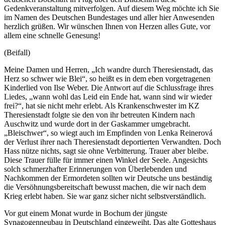
Gedenkveranstaltung mitverfolgen. Auf diesem Weg möchte ich Sie
im Namen des Deutschen Bundestages und aller hier Anwesenden
herzlich grüßen. Wir wünschen Ihnen von Herzen alles Gute, vor
allem eine schnelle Genesung!
(Beifall)
Meine Damen und Herren, „Ich wandre durch Theresienstadt, das
Herz so schwer wie Blei“, so heißt es in dem eben vorgetragenen
Kinderlied von Ilse Weber. Die Antwort auf die Schlussfrage ihres
Liedes, „wann wohl das Leid ein Ende hat, wann sind wir wieder
frei?“, hat sie nicht mehr erlebt. Als Krankenschwester im KZ
Theresienstadt folgte sie den von ihr betreuten Kindern nach
Auschwitz und wurde dort in der Gaskammer umgebracht.
„Bleischwer“, so wiegt auch im Empfinden von Lenka Reinerová
der Verlust ihrer nach Theresienstadt deportierten Verwandten. Doch
Hass nütze nichts, sagt sie ohne Verbitterung. Trauer aber bleibe.
Diese Trauer fülle für immer einen Winkel der Seele. Angesichts
solch schmerzhafter Erinnerungen von Überlebenden und
Nachkommen der Ermordeten sollten wir Deutsche uns beständig
die Versöhnungsbereitschaft bewusst machen, die wir nach dem
Krieg erlebt haben. Sie war ganz sicher nicht selbstverständlich.
Vor gut einem Monat wurde in Bochum der jüngste
Synagogenneubau in Deutschland eingeweiht. Das alte Gotteshaus