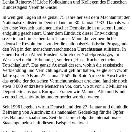
Lenka Reinerová! Liebe Kolleginnen und Kollegen des Deutschen
Bundestages! Verehrte Gäste!
In wenigen Tagen ist es genau 75 Jahre her seit dem Machtantritt der
Nationalsozialisten in Deutschland am 30. Januar 1933. Damals war
der erste Versuch parlamentarischer Demokratie in unserem Lande
endgültig gescheitert. Unter dem Eindruck dieser Entwicklung
sezierte noch im selben Jahr Thomas Mann die vermeintliche
„deutsche Revolution“, zu der die nationalsozialistische Propaganda
den Weg in den menschenverachtenden Unrechtsstaat stilisierte. In
einem Brief an Albert Einstein schrieb der Nobelpreisträger, ihr
Wesen sei nicht „Erhebung“, sondern „Hass, Rache, gemeine
Totschlaglust“. Das ganze Ausmaß dessen, wohin die rassistische
Verblendung und Vernichtungswut geführt hatten, zeigte sich zwölf
Jahre später: Als am 27. Januar 1945 die Rote Armee in Auschwitz
das größte der deutschen Vernichtungslager erreichte, fand sie noch
etwa 8 000 entkräftete Menschen vor, dort, wo zuvor 1,2 Millionen
Deportierte aus ganz Europa - Frauen wie Männer, Alte und Kinder
- entrechtet, entwürdigt und ermordet worden waren.
Seit 1996 begehen wir in Deutschland den 27. Januar und damit die
Befreiung von Auschwitz als nationalen Gedenktag für die Opfer
des Nationalsozialismus. Seit drei Jahren folgt die internationale
Staatengemeinschaft diesem Beispiel weltweit.