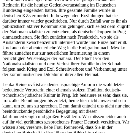
Rednerin für die heutige Gedenkveranstaltung im Deutschen
Bundestag eingeladen hatten. Ihre gesamte Familie wurde in
deutschen KZs ermordet. In bewegenden Erzählungen hat sie
darüber immer wieder geschrieben. Nur durch Zufall war es ihr als
publizistisch aktiver Kommunistin gelungen, sich selbst dem Zugriff
der Nationalsozialisten zu entziehen, als deutsche Truppen in Prag
einmarschierten. Sie floh zunächst nach Frankreich, wo sie als
Ausländerin zwischenzeitlich interniert wurde und Einzelhaft erlitt.
Und auch der abenteuerliche Weg in die Emigration nach Mexiko
führte zunächst nur zur neuerlichen Internierung in einem
berüchtigten Wüstenlager der Sahara. Der Flucht vor den
Nationalsozialisten und dem Verlust ihrer Familie in der Schoah
folgten nach Krieg und Exil Schreibverbote und Verbannung unter
der kommunistischen Diktatur in ihrer alten Heimat.
Lenka Reinerová ist als deutschsprachige Autorin die wohl letzte
bedeutende Vertreterin einer ehemals stolzen Tradition deutsch-
tschechisch-jüdischer Kultur in Prag. Ich bedauere es sehr, dass sie,
trotz aller Bemühungen bis zuletzt, heute hier nicht anwesend sein
kann, um zu uns zu sprechen. Denn damit entgeht uns nicht nur eine
beeindruckende persönliche Begegnung mit dieser
Jahrhundertzeugin und großen Erzählerin. Wir müssen leider auch
auf ihr viel gerühmtes gesprochenes Prager Deutsch verzichten. Wir
wissen aber, verehrte, liebe Frau Reinerová, dass Sie in der
deutschen Botschaft in Prag über den Bildschirm diese