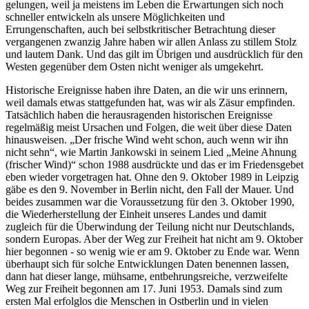
gelungen, weil ja meistens im Leben die Erwartungen sich noch
schneller entwickeln als unsere Möglichkeiten und
Errungenschaften, auch bei selbstkritischer Betrachtung dieser
vergangenen zwanzig Jahre haben wir allen Anlass zu stillem Stolz
und lautem Dank. Und das gilt im Übrigen und ausdrücklich für den
Westen gegenüber dem Osten nicht weniger als umgekehrt.
Historische Ereignisse haben ihre Daten, an die wir uns erinnern,
weil damals etwas stattgefunden hat, was wir als Zäsur empfinden.
Tatsächlich haben die herausragenden historischen Ereignisse
regelmäßig meist Ursachen und Folgen, die weit über diese Daten
hinausweisen. „Der frische Wind weht schon, auch wenn wir ihn
nicht sehn“, wie Martin Jankowski in seinem Lied „Meine Ahnung
(frischer Wind)“ schon 1988 ausdrückte und das er im Friedensgebet
eben wieder vorgetragen hat. Ohne den 9. Oktober 1989 in Leipzig
gäbe es den 9. November in Berlin nicht, den Fall der Mauer. Und
beides zusammen war die Voraussetzung für den 3. Oktober 1990,
die Wiederherstellung der Einheit unseres Landes und damit
zugleich für die Überwindung der Teilung nicht nur Deutschlands,
sondern Europas. Aber der Weg zur Freiheit hat nicht am 9. Oktober
hier begonnen - so wenig wie er am 9. Oktober zu Ende war. Wenn
überhaupt sich für solche Entwicklungen Daten benennen lassen,
dann hat dieser lange, mühsame, entbehrungsreiche, verzweifelte
Weg zur Freiheit begonnen am 17. Juni 1953. Damals sind zum
ersten Mal erfolglos die Menschen in Ostberlin und in vielen