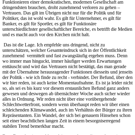
Funktionieren einer demokratischen, modernen Gesellschaft am
dringendsten brauchen, droht zunehmend verloren zu gehen –
Vertrauen. Das gilt im Übrigen nicht nur für die Politik und für
Politiker, das ist wohl wahr. Es gilt für Unternehmer, es gilt für
Banker, es gilt für Sportler, es gilt für Funktionäre
unterschiedlichster gesellschaftlicher Bereiche, es betrifft die Medien
und es macht auch vor den Kirchen nicht halt.
Das ist die Lage. Ich empfehle uns dringend, nicht zu
unterschätzen, welcher Gesamteindruck sich in der Öffentlichkeit
zunehmend vermittelt und fast zwangsläufig ergeben muss. Denn
wo immer man hinguckt, immer häufiger werden Erwartungen
enttäuscht und wird das Vertrauen nicht bestätigt, das man gerade
mit der Übernahme herausragender Funktionen diesseits und jenseits
der Politik - wie ich finde zu recht - verbindet. Der Befund, über den
wir hier reden, ist auch keine Momentaufnahme. Es ist ja leider nicht
so, als sei es bis kurz vor diesem erstaunlichen Befund ganz anders
gewesen und deswegen ab übernächster Woche auch sicher wieder
alles in Ordnung. Wir reden nicht über eine vorübergehende
Schlechtwetterfront, sondern wenn überhaupt reden wir über einen
schleichenden Klimawandel, auch im Verhältnis der Bürger zu ihren
Repräsentanten. Ein Wandel, der sich bei genauem Hinsehen schon
seit einer beachtlichen langen Zeit in einem besorgniserregend
stabilen Trend bemerkbar macht.