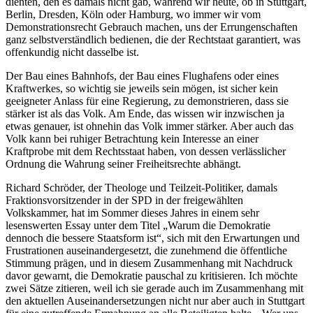
dienten, den es damals nicht gab, während wir heute, ob in Stuttgart,
Berlin, Dresden, Köln oder Hamburg, wo immer wir vom
Demonstrationsrecht Gebrauch machen, uns der Errungenschaften
ganz selbstverständlich bedienen, die der Rechtstaat garantiert, was
offenkundig nicht dasselbe ist.
Der Bau eines Bahnhofs, der Bau eines Flughafens oder eines
Kraftwerkes, so wichtig sie jeweils sein mögen, ist sicher kein
geeigneter Anlass für eine Regierung, zu demonstrieren, dass sie
stärker ist als das Volk. Am Ende, das wissen wir inzwischen ja
etwas genauer, ist ohnehin das Volk immer stärker. Aber auch das
Volk kann bei ruhiger Betrachtung kein Interesse an einer
Kraftprobe mit dem Rechtsstaat haben, von dessen verlässlicher
Ordnung die Wahrung seiner Freiheitsrechte abhängt.
Richard Schröder, der Theologe und Teilzeit-Politiker, damals
Fraktionsvorsitzender in der SPD in der freigewählten
Volkskammer, hat im Sommer dieses Jahres in einem sehr
lesenswerten Essay unter dem Titel „Warum die Demokratie
dennoch die bessere Staatsform ist“, sich mit den Erwartungen und
Frustrationen auseinandergesetzt, die zunehmend die öffentliche
Stimmung prägen, und in diesem Zusammenhang mit Nachdruck
davor gewarnt, die Demokratie pauschal zu kritisieren. Ich möchte
zwei Sätze zitieren, weil ich sie gerade auch im Zusammenhang mit
den aktuellen Auseinandersetzungen nicht nur aber auch in Stuttgart