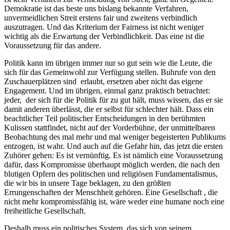
Demokratie ist das beste uns bislang bekannte Verfahren,
unvermeidlichen Streit erstens fair und zweitens verbindlich
auszutragen. Und das Kriterium der Fairness ist nicht weniger
wichtig als die Erwartung der Verbindlichkeit. Das eine ist die
Voraussetzung für das andere.
Politik kann im übrigen immer nur so gut sein wie die Leute, die
sich für das Gemeinwohl zur Verfügung stellen. Buhrufe von den
Zuschauerplätzen sind erlaubt, ersetzen aber nicht das eigene
Engagement. Und im übrigen, einmal ganz praktisch betrachtet:
jeder, der sich für die Politik für zu gut hält, muss wissen, das er sie
damit anderen überlässt, die er selbst für schlechter hält. Dass ein
beachtlicher Teil politischer Entscheidungen in den berühmten
Kulissen stattfindet, nicht auf der Vorderbühne, der unmittelbaren
Beobachtung des mal mehr und mal weniger begeisterten Publikums
entzogen, ist wahr. Und auch auf die Gefahr hin, das jetzt die ersten
Zuhörer gehen: Es ist vernünftig. Es ist nämlich eine Voraussetzung
dafür, dass Kompromisse überhaupt möglich werden, die nach den
blutigen Opfern des politischen und religiösen Fundamentalismus,
die wir bis in unsere Tage beklagen, zu den größten
Errungenschaften der Menschheit gehören. Eine Gesellschaft , die
nicht mehr kompromissfähig ist, wäre weder eine humane noch eine
freiheitliche Gesellschaft.
Deshalb muss ein politisches System, das sich von seinem