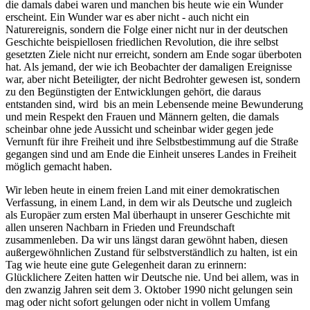
die damals dabei waren und manchen bis heute wie ein Wunder
erscheint. Ein Wunder war es aber nicht - auch nicht ein
Naturereignis, sondern die Folge einer nicht nur in der deutschen
Geschichte beispiellosen friedlichen Revolution, die ihre selbst
gesetzten Ziele nicht nur erreicht, sondern am Ende sogar überboten
hat. Als jemand, der wie ich Beobachter der damaligen Ereignisse
war, aber nicht Beteiligter, der nicht Bedrohter gewesen ist, sondern
zu den Begünstigten der Entwicklungen gehört, die daraus
entstanden sind, wird bis an mein Lebensende meine Bewunderung
und mein Respekt den Frauen und Männern gelten, die damals
scheinbar ohne jede Aussicht und scheinbar wider gegen jede
Vernunft für ihre Freiheit und ihre Selbstbestimmung auf die Straße
gegangen sind und am Ende die Einheit unseres Landes in Freiheit
möglich gemacht haben.
Wir leben heute in einem freien Land mit einer demokratischen
Verfassung, in einem Land, in dem wir als Deutsche und zugleich
als Europäer zum ersten Mal überhaupt in unserer Geschichte mit
allen unseren Nachbarn in Frieden und Freundschaft
zusammenleben. Da wir uns längst daran gewöhnt haben, diesen
außergewöhnlichen Zustand für selbstverständlich zu halten, ist ein
Tag wie heute eine gute Gelegenheit daran zu erinnern:
Glücklichere Zeiten hatten wir Deutsche nie. Und bei allem, was in
den zwanzig Jahren seit dem 3. Oktober 1990 nicht gelungen sein
mag oder nicht sofort gelungen oder nicht in vollem Umfang