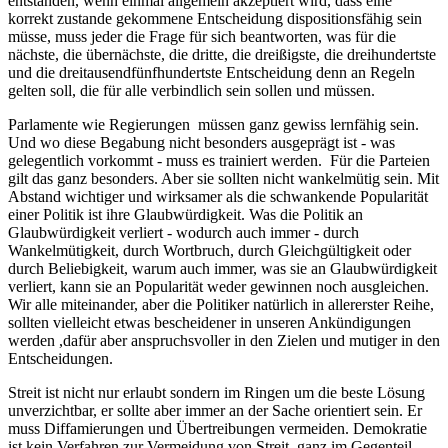
entstanden, wenn einmal allgemein akzeptiert wird, dass eine
korrekt zustande gekommene Entscheidung dispositionsfähig sein
müsse, muss jeder die Frage für sich beantworten, was für die
nächste, die übernächste, die dritte, die dreißigste, die dreihundertste
und die dreitausendfünfhundertste Entscheidung denn an Regeln
gelten soll, die für alle verbindlich sein sollen und müssen.
Parlamente wie Regierungen müssen ganz gewiss lernfähig sein.
Und wo diese Begabung nicht besonders ausgeprägt ist - was
gelegentlich vorkommt - muss es trainiert werden. Für die Parteien
gilt das ganz besonders. Aber sie sollten nicht wankelmütig sein. Mit
Abstand wichtiger und wirksamer als die schwankende Popularität
einer Politik ist ihre Glaubwürdigkeit. Was die Politik an
Glaubwürdigkeit verliert - wodurch auch immer - durch
Wankelmütigkeit, durch Wortbruch, durch Gleichgültigkeit oder
durch Beliebigkeit, warum auch immer, was sie an Glaubwürdigkeit
verliert, kann sie an Popularität weder gewinnen noch ausgleichen.
Wir alle miteinander, aber die Politiker natürlich in allererster Reihe,
sollten vielleicht etwas bescheidener in unseren Ankündigungen
werden ,dafür aber anspruchsvoller in den Zielen und mutiger in den
Entscheidungen.
Streit ist nicht nur erlaubt sondern im Ringen um die beste Lösung
unverzichtbar, er sollte aber immer an der Sache orientiert sein. Er
muss Diffamierungen und Übertreibungen vermeiden. Demokratie
ist kein Verfahren zur Vermeidung von Streit, ganz im Gegenteil.