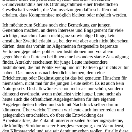
Grundverständnis her als Ordnungsrahmen einer freiheitlichen
Gesellschaft versteht, die Voraussetzungen dafür schaffen und
erhalten, dass Kompromisse möglich bleiben oder möglich werden.
Ich möchte zum Schluss noch eine Bemerkung zur jungen
Generation machen, an deren Interesse und Engagement für viele
wichtige, manchmal auch nicht ganz so wichtige Dinge, kein
ernsthafter Zweifel erlaubt ist, bei der wir aber auch nicht übersehen
dürfen, dass das vorhin im Allgemeinen festgestellte begrenzte
Vertrauen gegenüber politischen Institutionen und vor allem
gegenüber den Parteien bei ihnen eine besonders starke Ausprägung
findet. Attraktiv erscheinen für junge Leute insbesondere
Institutionen, die mit Politik wenig und mit Parteien gar nichts zu tun
haben. Das muss uns nachdenklich stimmen, denn eine
Erleichterung oder Begünstigung ist das bei genauem Hinsehen für
niemanden, nicht mal für die jungen Leute selbst. Es ist auch kein
Naturgesetz. Deshalb wäre es schon mehr als nur schön, sondern
dringend erwünscht, wenn möglichst viele junge Leute mehr als
heute auch die öffentlichen Angelegenheiten für ihre eigenen
Angelegenheiten hielten und sich mit Nachdruck selber darum
kümmern. Über welche Themen wir heute auch immer reden und
gelegentlich entscheiden, ob über die Entwicklung des
Arbeitsmarktes, die Zukunft unserer sozialen Sicherungssysteme,
die künftige Struktur unserer Energieversorgung, den Wehrdienst,
den Klimawandel und wie wir damit umgehen wollen, für alle diese