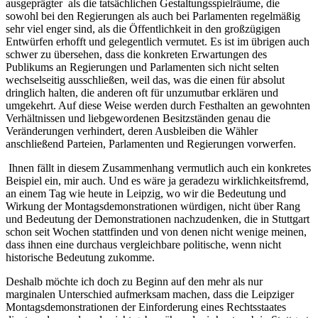
ausgeprägter als die tatsächlichen Gestaltungsspielräume, die
sowohl bei den Regierungen als auch bei Parlamenten regelmäßig
sehr viel enger sind, als die Öffentlichkeit in den großzügigen
Entwürfen erhofft und gelegentlich vermutet. Es ist im übrigen auch
schwer zu übersehen, dass die konkreten Erwartungen des
Publikums an Regierungen und Parlamenten sich nicht selten
wechselseitig ausschließen, weil das, was die einen für absolut
dringlich halten, die anderen oft für unzumutbar erklären und
umgekehrt. Auf diese Weise werden durch Festhalten an gewohnten
Verhältnissen und liebgewordenen Besitzständen genau die
Veränderungen verhindert, deren Ausbleiben die Wähler
anschließend Parteien, Parlamenten und Regierungen vorwerfen.
Ihnen fällt in diesem Zusammenhang vermutlich auch ein konkretes
Beispiel ein, mir auch. Und es wäre ja geradezu wirklichkeitsfremd,
an einem Tag wie heute in Leipzig, wo wir die Bedeutung und
Wirkung der Montagsdemonstrationen würdigen, nicht über Rang
und Bedeutung der Demonstrationen nachzudenken, die in Stuttgart
schon seit Wochen stattfinden und von denen nicht wenige meinen,
dass ihnen eine durchaus vergleichbare politische, wenn nicht
historische Bedeutung zukomme.
Deshalb möchte ich doch zu Beginn auf den mehr als nur
marginalen Unterschied aufmerksam machen, dass die Leipziger
Montagsdemonstrationen der Einforderung eines Rechtsstaates