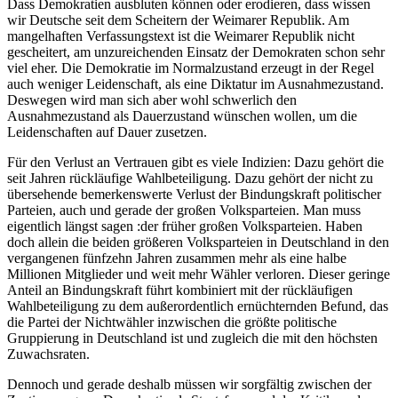
Dass Demokratien ausbluten können oder erodieren, dass wissen
wir Deutsche seit dem Scheitern der Weimarer Republik. Am
mangelhaften Verfassungstext ist die Weimarer Republik nicht
gescheitert, am unzureichenden Einsatz der Demokraten schon sehr
viel eher. Die Demokratie im Normalzustand erzeugt in der Regel
auch weniger Leidenschaft, als eine Diktatur im Ausnahmezustand.
Deswegen wird man sich aber wohl schwerlich den
Ausnahmezustand als Dauerzustand wünschen wollen, um die
Leidenschaften auf Dauer zusetzen.
Für den Verlust an Vertrauen gibt es viele Indizien: Dazu gehört die
seit Jahren rückläufige Wahlbeteiligung. Dazu gehört der nicht zu
übersehende bemerkenswerte Verlust der Bindungskraft politischer
Parteien, auch und gerade der großen Volksparteien. Man muss
eigentlich längst sagen :der früher großen Volksparteien. Haben
doch allein die beiden größeren Volksparteien in Deutschland in den
vergangenen fünfzehn Jahren zusammen mehr als eine halbe
Millionen Mitglieder und weit mehr Wähler verloren. Dieser geringe
Anteil an Bindungskraft führt kombiniert mit der rückläufigen
Wahlbeteiligung zu dem außerordentlich ernüchternden Befund, das
die Partei der Nichtwähler inzwischen die größte politische
Gruppierung in Deutschland ist und zugleich die mit den höchsten
Zuwachsraten.
Dennoch und gerade deshalb müssen wir sorgfältig zwischen der