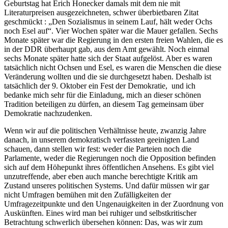
Geburtstag hat Erich Honecker damals mit dem nie mit
Literaturpreisen ausgezeichneten, schwer überbietbaren Zitat
geschmückt : „Den Sozialismus in seinem Lauf, hält weder Ochs
noch Esel auf“. Vier Wochen später war die Mauer gefallen. Sechs
Monate später war die Regierung in den ersten freien Wahlen, die es
in der DDR überhaupt gab, aus dem Amt gewählt. Noch einmal
sechs Monate später hatte sich der Staat aufgelöst. Aber es waren
tatsächlich nicht Ochsen und Esel, es waren die Menschen die diese
Veränderung wollten und die sie durchgesetzt haben. Deshalb ist
tatsächlich der 9. Oktober ein Fest der Demokratie, und ich
bedanke mich sehr für die Einladung, mich an dieser schönen
Tradition beteiligen zu dürfen, an diesem Tag gemeinsam über
Demokratie nachzudenken.
Wenn wir auf die politischen Verhältnisse heute, zwanzig Jahre
danach, in unserem demokratisch verfassten geeinigten Land
schauen, dann stellen wir fest: weder die Parteien noch die
Parlamente, weder die Regierungen noch die Opposition befinden
sich auf dem Höhepunkt ihres öffentlichen Ansehens. Es gibt viel
unzutreffende, aber eben auch manche berechtigte Kritik am
Zustand unseres politischen Systems. Und dafür müssen wir gar
nicht Umfragen bemühen mit den Zufälligkeiten der
Umfragezeitpunkte und den Ungenauigkeiten in der Zuordnung von
Auskünften. Eines wird man bei ruhiger und selbstkritischer
Betrachtung schwerlich übersehen können: Das, was wir zum