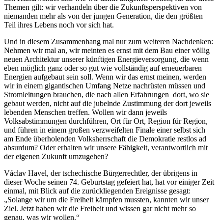
Themen gilt: wir verhandeln über die Zukunftsperspektiven von
niemanden mehr als von der jungen Generation, die den größten
Teil ihres Lebens noch vor sich hat.
Und in diesem Zusammenhang mal nur zum weiteren Nachdenken:
Nehmen wir mal an, wir meinten es ernst mit dem Bau einer völlig
neuen Architektur unserer künftigen Energieversorgung, die wenn
eben möglich ganz oder so gut wie vollständig auf erneuerbaren
Energien aufgebaut sein soll. Wenn wir das ernst meinen, werden
wir in einem gigantischen Umfang Netze nachrüsten müssen und
Stromleitungen brauchen, die nach allen Erfahrungen dort, wo sie
gebaut werden, nicht auf die jubelnde Zustimmung der dort jeweils
lebenden Menschen treffen. Wollen wir dann jeweils
Volksabstimmungen durchführen, Ort für Ort, Region für Region,
und führen in einem großen verzweifelten Finale einer selbst sich
am Ende überholenden Volksherrschaft die Demokratie restlos ad
absurdum? Oder erhalten wir unsere Fähigkeit, verantwortlich mit
der eigenen Zukunft umzugehen?
Václav Havel, der tschechische Bürgerrechtler, der übrigens in
dieser Woche seinen 74. Geburtstag gefeiert hat, hat vor einiger Zeit
einmal, mit Blick auf die zurückliegenden Ereignisse gesagt:
„Solange wir um die Freiheit kämpfen mussten, kannten wir unser
Ziel. Jetzt haben wir die Freiheit und wissen gar nicht mehr so
genau, was wir wollen.“