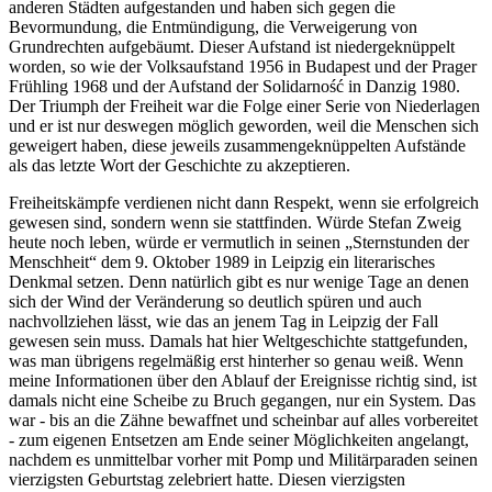
anderen Städten aufgestanden und haben sich gegen die
Bevormundung, die Entmündigung, die Verweigerung von
Grundrechten aufgebäumt. Dieser Aufstand ist niedergeknüppelt
worden, so wie der Volksaufstand 1956 in Budapest und der Prager
Frühling 1968 und der Aufstand der Solidarność in Danzig 1980.
Der Triumph der Freiheit war die Folge einer Serie von Niederlagen
und er ist nur deswegen möglich geworden, weil die Menschen sich
geweigert haben, diese jeweils zusammengeknüppelten Aufstände
als das letzte Wort der Geschichte zu akzeptieren.
Freiheitskämpfe verdienen nicht dann Respekt, wenn sie erfolgreich
gewesen sind, sondern wenn sie stattfinden. Würde Stefan Zweig
heute noch leben, würde er vermutlich in seinen „Sternstunden der
Menschheit“ dem 9. Oktober 1989 in Leipzig ein literarisches
Denkmal setzen. Denn natürlich gibt es nur wenige Tage an denen
sich der Wind der Veränderung so deutlich spüren und auch
nachvollziehen lässt, wie das an jenem Tag in Leipzig der Fall
gewesen sein muss. Damals hat hier Weltgeschichte stattgefunden,
was man übrigens regelmäßig erst hinterher so genau weiß. Wenn
meine Informationen über den Ablauf der Ereignisse richtig sind, ist
damals nicht eine Scheibe zu Bruch gegangen, nur ein System. Das
war - bis an die Zähne bewaffnet und scheinbar auf alles vorbereitet
- zum eigenen Entsetzen am Ende seiner Möglichkeiten angelangt,
nachdem es unmittelbar vorher mit Pomp und Militärparaden seinen
vierzigsten Geburtstag zelebriert hatte. Diesen vierzigsten