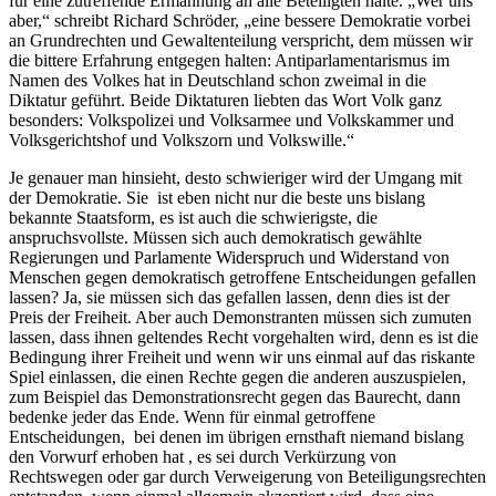
für eine zutreffende Ermahnung an alle Beteiligten halte. „Wer uns
aber,“ schreibt Richard Schröder, „eine bessere Demokratie vorbei
an Grundrechten und Gewaltenteilung verspricht, dem müssen wir
die bittere Erfahrung entgegen halten: Antiparlamentarismus im
Namen des Volkes hat in Deutschland schon zweimal in die
Diktatur geführt. Beide Diktaturen liebten das Wort Volk ganz
besonders: Volkspolizei und Volksarmee und Volkskammer und
Volksgerichtshof und Volkszorn und Volkswille.“
Je genauer man hinsieht, desto schwieriger wird der Umgang mit
der Demokratie. Sie ist eben nicht nur die beste uns bislang
bekannte Staatsform, es ist auch die schwierigste, die
anspruchsvollste. Müssen sich auch demokratisch gewählte
Regierungen und Parlamente Widerspruch und Widerstand von
Menschen gegen demokratisch getroffene Entscheidungen gefallen
lassen? Ja, sie müssen sich das gefallen lassen, denn dies ist der
Preis der Freiheit. Aber auch Demonstranten müssen sich zumuten
lassen, dass ihnen geltendes Recht vorgehalten wird, denn es ist die
Bedingung ihrer Freiheit und wenn wir uns einmal auf das riskante
Spiel einlassen, die einen Rechte gegen die anderen auszuspielen,
zum Beispiel das Demonstrationsrecht gegen das Baurecht, dann
bedenke jeder das Ende. Wenn für einmal getroffene
Entscheidungen, bei denen im übrigen ernsthaft niemand bislang
den Vorwurf erhoben hat , es sei durch Verkürzung von
Rechtswegen oder gar durch Verweigerung von Beteiligungsrechten