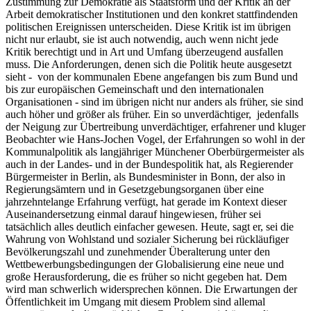
Zustimmung zur Demokratie als Staatsform und der Kritik an der
Arbeit demokratischer Institutionen und den konkret stattfindenden
politischen Ereignissen unterscheiden. Diese Kritik ist im übrigen
nicht nur erlaubt, sie ist auch notwendig, auch wenn nicht jede
Kritik berechtigt und in Art und Umfang überzeugend ausfallen
muss. Die Anforderungen, denen sich die Politik heute ausgesetzt
sieht - von der kommunalen Ebene angefangen bis zum Bund und
bis zur europäischen Gemeinschaft und den internationalen
Organisationen - sind im übrigen nicht nur anders als früher, sie sind
auch höher und größer als früher. Ein so unverdächtiger, jedenfalls
der Neigung zur Übertreibung unverdächtiger, erfahrener und kluger
Beobachter wie Hans-Jochen Vogel, der Erfahrungen so wohl in der
Kommunalpolitik als langjähriger Münchener Oberbürgermeister als
auch in der Landes- und in der Bundespolitik hat, als Regierender
Bürgermeister in Berlin, als Bundesminister in Bonn, der also in
Regierungsämtern und in Gesetzgebungsorganen über eine
jahrzehntelange Erfahrung verfügt, hat gerade im Kontext dieser
Auseinandersetzung einmal darauf hingewiesen, früher sei
tatsächlich alles deutlich einfacher gewesen. Heute, sagt er, sei die
Wahrung von Wohlstand und sozialer Sicherung bei rückläufiger
Bevölkerungszahl und zunehmender Überalterung unter den
Wettbewerbungsbedingungen der Globalisierung eine neue und
große Herausforderung, die es früher so nicht gegeben hat. Dem
wird man schwerlich widersprechen können. Die Erwartungen der
Öffentlichkeit im Umgang mit diesem Problem sind allemal