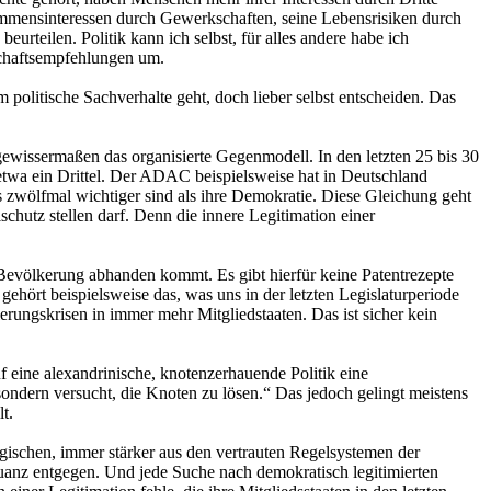
nkommensinteressen durch Gewerkschaften, seine Lebensrisiken durch
rteilen. Politik kann ich selbst, für alles andere habe ich
schaftsempfehlungen um.
m politische Sachverhalte geht, doch lieber selbst entscheiden. Das
gewissermaßen das organisierte Gegenmodell. In den letzten 25 bis 30
 etwa ein Drittel. Der ADAC beispielsweise hat in Deutschland
s zwölfmal wichtiger sind als ihre Demokratie. Diese Gleichung geht
schutz stellen darf. Denn die innere Legitimation einer
.
Bevölkerung abhanden kommt. Es gibt hierfür keine Patentrezepte
ehört beispielsweise das, was uns in der letzten Legislaturperiode
erungskrisen in immer mehr Mitgliedstaaten. Das ist sicher kein
f eine alexandrinische, knotenzerhauende Politik eine
sondern versucht, die Knoten zu lösen.“ Das jedoch gelingt meistens
t.
ogischen, immer stärker aus den vertrauten Regelsystemen der
anz entgegen. Und jede Suche nach demokratisch legitimierten