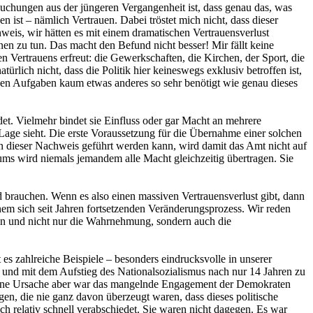
suchungen aus der jüngeren Vergangenheit ist, dass genau das, was
 ist – nämlich Vertrauen. Dabei tröstet mich nicht, dass dieser
nweis, wir hätten es mit einem dramatischen Vertrauensverlust
nen zu tun. Das macht den Befund nicht besser! Mir fällt keine
 Vertrauens erfreut: die Gewerkschaften, die Kirchen, der Sport, die
rlich nicht, dass die Politik hier keineswegs exklusiv betroffen ist,
genen Aufgaben kaum etwas anderes so sehr benötigt wie genau dieses
et. Vielmehr bindet sie Einfluss oder gar Macht an mehrere
Lage sieht. Die erste Voraussetzung für die Übernahme einer solchen
nn dieser Nachweis geführt werden kann, wird damit das Amt nicht auf
raums wird niemals jemandem alle Macht gleichzeitig übertragen. Sie
 brauchen. Wenn es also einen massiven Vertrauensverlust gibt, dann
nem sich seit Jahren fortsetzenden Veränderungsprozess. Wir reden
gen und nicht nur die Wahrnehmung, sondern auch die
 es zahlreiche Beispiele – besonders eindrucksvolle in unserer
 und mit dem Aufstieg des Nationalsozialismus nach nur 14 Jahren zu
inzelne Ursache aber war das mangelnde Engagement der Demokraten
en, die nie ganz davon überzeugt waren, dass dieses politische
h relativ schnell verabschiedet. Sie waren nicht dagegen. Es war