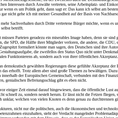
tlichen Interessen durch Anwälte vertreten, seine Arbeitsplatz- und Ei
enn es um Politik geht, dann sagt er: Das kann ich selbst am besten beu
on gar nicht gehe ich mit meiner Gesundheit auf der Basis von Nachbar
mer mehr Sachverhalten durch Dritte vertretene Bürger möchte, wenn es u
elbst betrifft.
it müssen Parteien geradezu ein miserables Image haben, denn sie sind 
n, die SPD, die Hälfte ihrer Mitglieder verloren, die andere, die CDU,
 Zugespitzt formuliert könnte man sagen, den Deutschen sind ihre Auto
n Gestaltungsaufgabe, die zweifellos den Status Quo nicht unter Denkmal
len Funktionierens ab, sondern auch von ihrer öffentlichen Akzeptanz
enn demokratisch gewählten Regierungen diese gefühlte Akzeptanz der 
 das erhofft. Trotz allem aber sind große Themen zu bewältigen. Dazu g
zen innerhalb der Europäischen Gemeinschaft, verbunden mit den Finanzi
n, genialischen Befreiungsschlag gibt es eben nicht.
r einiger Zeit einmal darauf hingewiesen, dass die öffentliche Lust au
 schnell zu, sondern nestelt herum. Er lässt nicht die Fetzen fliegen, 
uch unklar, welchen von vielen Knoten es denn genau zu durchtrennen gil
ukturen, nicht nur die politischen, auch die ökonomischen und technol
etenzrahmen einzuhalten, steht der Verdacht mangelnder Problemadäqu