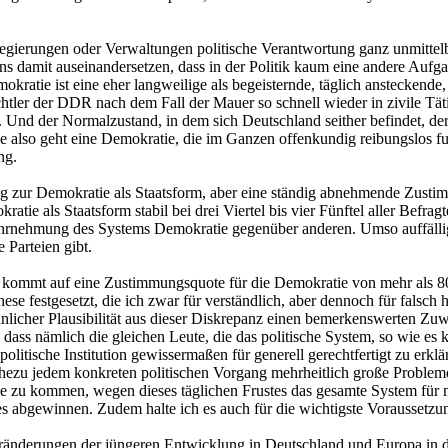
 Regierungen oder Verwaltungen politische Verantwortung ganz unmitte
s damit auseinandersetzen, dass in der Politik kaum eine andere Aufgab
atie ist eine eher langweilige als begeisternde, täglich ansteckende, 
chtler der DDR nach dem Fall der Mauer so schnell wieder in zivile Tä
. Und der Normalzustand, in dem sich Deutschland seither befindet, der
e also geht eine Demokratie, die im Ganzen offenkundig reibungslos f
ng.
g zur Demokratie als Staatsform, aber eine ständig abnehmende Zustimm
ie als Staatsform stabil bei drei Viertel bis vier Fünftel aller Befragt
Wahrnehmung des Systems Demokratie gegenüber anderen. Umso auffällig
 Parteien gibt.
ung kommt auf eine Zustimmungsquote für die Demokratie von mehr als 
se festgesetzt, die ich zwar für verständlich, aber dennoch für falsch
hnlicher Plausibilität aus dieser Diskrepanz einen bemerkenswerten Z
ss nämlich die gleichen Leute, die das politische System, so wie es kon
olitische Institution gewissermaßen für generell gerechtfertigt zu erklä
hezu jedem konkreten politischen Vorgang mehrheitlich große Probleme 
dee zu kommen, wegen dieses täglichen Frustes das gesamte System für m
abgewinnen. Zudem halte ich es auch für die wichtigste Voraussetzung,
 Veränderungen der jüngeren Entwicklung in Deutschland und Europa in 