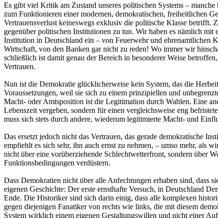
Es gibt viel Kritik am Zustand unseres politischen Systems – manche 
zum Funktionieren einer modernen, demokratischen, freiheitlichen Gese
Vertrauensverlust keineswegs exklusiv die politische Klasse betrifft
gegenüber politischen Institutionen zu tun. Wir haben es nämlich mit 
Institution in Deutschland ein – von Feuerwehr und ehrenamtlichen Ka
Wirtschaft, von den Banken gar nicht zu reden! Wo immer wir hinschauen
schließlich ist damit genau der Bereich in besonderer Weise betroffe
Vertrauen.
Nun ist die Demokratie glücklicherweise kein System, das die Herbei
Voraussetzungen, weil sie sich zu einem prinzipiellen und unbegrenz
Macht- oder Amtsposition ist die Legitimation durch Wahlen. Eine an
Lebenszeit vergeben, sondern für einen vergleichsweise eng befristete
muss sich stets durch andere, wiederum legitimierte Macht- und Einflus
Das ersetzt jedoch nicht das Vertrauen, das gerade demokratische In
empfiehlt es sich sehr, ihn auch ernst zu nehmen, – umso mehr, als w
nicht über eine vorüberziehende Schlechtwetterfront, sondern über W
Funktionsbedingungen verdüstern.
Dass Demokratien nicht über alle Anfechtungen erhaben sind, dass sie 
eigenen Geschichte: Der erste ernsthafte Versuch, in Deutschland De
Ende. Die Historiker sind sich darin einig, dass alle komplexen his
gegen diejenigen Fanatiker von rechts wie links, die mit diesem demo
System wirklich einem eigenen Gestaltungswillen und nicht einer Aufl