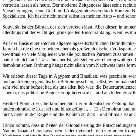
vertreten lassen als heute. Der moderne Zeitgenosse lässt seine rech
Versicherungen, seine Geld- und Anlageninteressen durch Banken. Nur w
Spezialisten. Ich bastle nicht mehr selbst an meinem Auto – und sch
Souverän ist der Bürger, der sich vertreten lässt. Aber dieser, in im
allerdings mit der wichtigen prinzipiellen Einschränkung: wenn es ihn s
Auf der Basis einer solchen allgemeingesellschaftlichen Befindlichke
Jahren hat die eine der beiden ehemals großen deutschen Volksparteie
zwölfmal so viele Mitglieder wie alle politischen Parteien zusammen.
natürlich nicht auf. Tatsache aber ist, wir stehen vor einer gewaltige
demokratischen Ordnung hängt nicht allein vom Nachweis ihres forma
Wir erleben dieser Tage in Ägypten und Brasilien, was geschieht, w
und auch keinen genialischen Befreiungsschlag, selbst, wenn man sich
sehr viel mehr befasst hat, als uns allen lieb war: die Dauerturbulen
Thema, das politische Begeisterung hervorruft – und auch den erhoffte
Heribert Prantl, der Chefkommentator der Süddeutschen Zeitung, hat vo
undemokratische Lust sei und hinzugefügt: „… Ein Demokrat haut nicht
nicht, denn in der Regel sind die Knoten zu dick – und oftmals ist a
Hinzu kommt, dass in Zeiten der Globalisierung die Entscheidungsstr
Nationalstaaten herauswachsen. Jedem Versuch, den vertrauten Komp