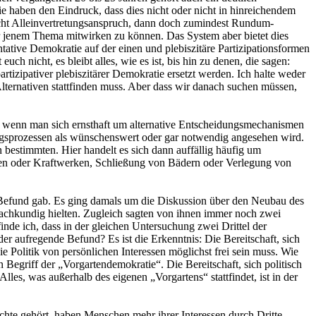
ie haben den Eindruck, dass dies nicht oder nicht in hinreichendem
nicht Alleinvertretungsanspruch, dann doch zumindest Rundum-
er jenem Thema mitwirken zu können. Das System aber bietet dies
ntative Demokratie auf der einen und plebiszitäre Partizipationsformen
ch nicht, es bleibt alles, wie es ist, bis hin zu denen, die sagen:
tizipativer plebiszitärer Demokratie ersetzt werden. Ich halte weder
lternativen stattfinden muss. Aber dass wir danach suchen müssen,
, wenn man sich ernsthaft um alternative Entscheidungsmechanismen
ungsprozessen als wünschenswert oder gar notwendig angesehen wird.
n bestimmten. Hier handelt es sich dann auffällig häufig um
en oder Kraftwerken, Schließung von Bädern oder Verlegung von
n Befund gab. Es ging damals um die Diskussion über den Neubau des
s sachkundig hielten. Zugleich sagten von ihnen immer noch zwei
inde ich, dass in der gleichen Untersuchung zwei Drittel der
er aufregende Befund? Es ist die Erkenntnis: Die Bereitschaft, sich
ie Politik von persönlichen Interessen möglichst frei sein muss. Wie
 Begriff der „Vorgartendemokratie“. Die Bereitschaft, sich politisch
es, was außerhalb des eigenen „Vorgartens“ stattfindet, ist in der
chte gehört, haben Menschen mehr ihrer Interessen durch Dritte