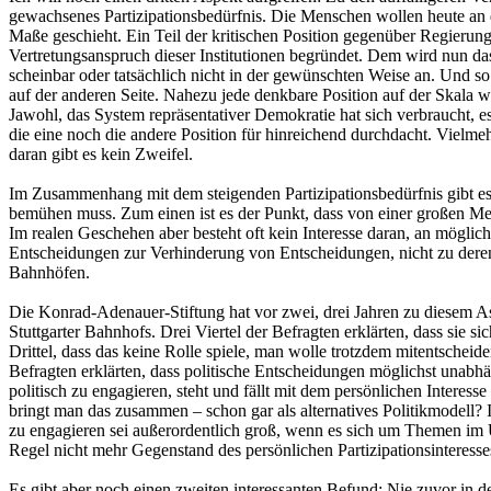
gewachsenes Partizipationsbedürfnis. Die Menschen wollen heute an de
Maße geschieht. Ein Teil der kritischen Position gegenüber Regierun
Vertretungsanspruch dieser Institutionen begründet. Dem wird nun da
scheinbar oder tatsächlich nicht in der gewünschten Weise an. Und so 
auf der anderen Seite. Nahezu jede denkbare Position auf der Skala wird
Jawohl, das System repräsentativer Demokratie hat sich verbraucht, e
die eine noch die andere Position für hinreichend durchdacht. Vielm
daran gibt es kein Zweifel.
Im Zusammenhang mit dem steigenden Partizipationsbedürfnis gibt e
bemühen muss. Zum einen ist es der Punkt, dass von einer großen Meh
Im realen Geschehen aber besteht oft kein Interesse daran, an möglich
Entscheidungen zur Verhinderung von Entscheidungen, nicht zu der
Bahnhöfen.
Die Konrad-Adenauer-Stiftung hat vor zwei, drei Jahren zu diesem A
Stuttgarter Bahnhofs. Drei Viertel der Befragten erklärten, dass sie 
Drittel, dass das keine Rolle spiele, man wolle trotzdem mitentscheid
Befragten erklärten, dass politische Entscheidungen möglichst unabhän
politisch zu engagieren, steht und fällt mit dem persönlichen Interess
bringt man das zusammen – schon gar als alternatives Politikmodell? I
zu engagieren sei außerordentlich groß, wenn es sich um Themen im U
Regel nicht mehr Gegenstand des persönlichen Partizipationsinteresse
Es gibt aber noch einen zweiten interessanten Befund: Nie zuvor in 