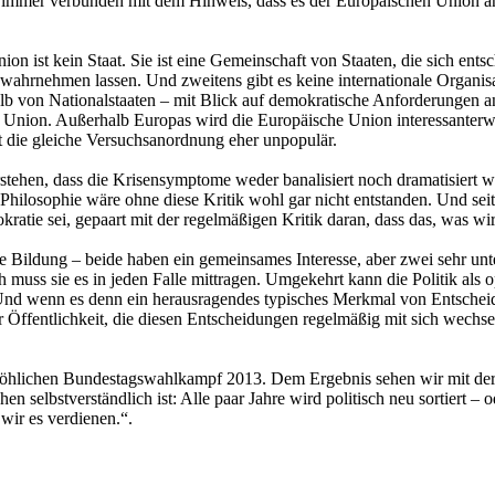
– immer verbunden mit dem Hinweis, dass es der Europäischen Union an ei
ion ist kein Staat. Sie ist eine Gemeinschaft von Staaten, die sich ent
ahrnehmen lassen. Und zweitens gibt es keine internationale Organisat
von Nationalstaaten – mit Blick auf demokratische Anforderungen an 
Union. Außerhalb Europas wird die Europäische Union interessanterwei
ist die gleiche Versuchsanordnung eher unpopulär.
verstehen, dass die Krisensymptome weder banalisiert noch dramatisiert 
n Philosophie wäre ohne diese Kritik wohl gar nicht entstanden. Und sei
tie sei, gepaart mit der regelmäßigen Kritik daran, dass das, was wir i
che Bildung – beide haben ein gemeinsames Interesse, aber zwei sehr un
uss sie es in jeden Falle mittragen. Umgekehrt kann die Politik als op
wenn es denn ein herausragendes typisches Merkmal von Entscheidungs
er Öffentlichkeit, die diesen Entscheidungen regelmäßig mit sich wechs
röhlichen Bundestagswahlkampf 2013. Dem Ergebnis sehen wir mit der
 selbstverständlich ist: Alle paar Jahre wird politisch neu sortiert –
 wir es verdienen.“.