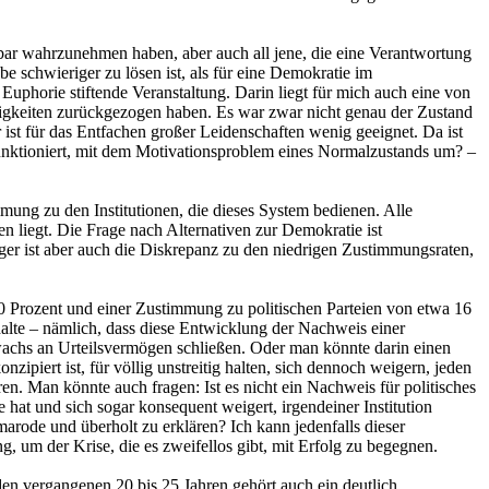
lbar wahrzunehmen haben, aber auch all jene, die eine Verantwortung
e schwieriger zu lösen ist, als für eine Demokratie im
Euphorie stiftende Veranstaltung. Darin liegt für mich auch eine von
tigkeiten zurückgezogen haben. Es war zwar nicht genau der Zustand
 ist für das Entfachen großer Leidenschaften wenig geeignet. Da ist
unktioniert, mit dem Motivationsproblem eines Normalzustands um? –
ung zu den Institutionen, die dieses System bedienen. Alle
en liegt. Die Frage nach Alternativen zur Demokratie ist
er ist aber auch die Diskrepanz zu den niedrigen Zustimmungsraten,
80 Prozent und einer Zustimmung zu politischen Parteien von etwa 16
 halte – nämlich, dass diese Entwicklung der Nachweis einer
uwachs an Urteilsvermögen schließen. Oder man könnte darin einen
zipiert ist, für völlig unstreitig halten, sich dennoch weigern, jeden
ren. Man könnte auch fragen: Ist es nicht ein Nachweis für politisches
hat und sich sogar konsequent weigert, irgendeiner Institution
arode und überholt zu erklären? Ich kann jedenfalls dieser
 um der Krise, die es zweifellos gibt, mit Erfolg zu begegnen.
den vergangenen 20 bis 25 Jahren gehört auch ein deutlich