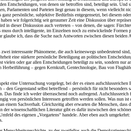
n Entscheidungen, von denen sie betroffen sind, beteiligt sein. Und s
gen, Parlamenten und Parteien liegt genau in diesem, wenn vielleicht 
s ganz persönliche, subjektive Bedürfnis entgegensetzt, bei diesem od
haben wir folgerichtig seit geraumer Zeit eine Diskussion über repräse
 in dieser Diskussion auch vertreten – von denen, die sagen: Fürchtet eu
s muss durch intelligente, im Einzelnen noch zu entwickelnde Formen par
ehr glaube ich, dass die Suche nach Antworten zwischen diesen beiden A
s zwei interessante Phänomene, die auch keineswegs unbedeutend sind
rheit eine stärkere persönliche Beteiligung an politischen Entscheid
st vielen oder gar allen Entscheidungen beteiligt zu sein, sondern nur a
en Herbeiführung – gegen Kernkraft, Gentechnologie, Bau von Flughäf
spekt eine Untersuchung vorgelegt, bei der es einen aufschlussreiche
sich – den Gegenstand selbst betreffend – persönlich für nicht besonder
en. Das finde ich weder überraschend noch aufregend. Aufschlussreich f
gig von persönlichen Interessen getroffen werden sollen. Was nun ist d
e an einem Sachverhalt. Gleichzeitig aber erwarten die Menschen, dass d
n der wissenschaftlichen Literatur gibt es dafür inzwischen den schönen
mfeld des eigenen „Vorgartens“ handele. Aber eben auch umgekehrt: All
s.
der Menschheitsgeschichte, zu der zweifellos auch die Demokratiegeschi