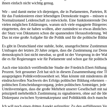
ihnen einfach nicht wichtig genug.
Wir – und damit meine ich diejenigen, die in Parlamenten, Parteien,
für das Funktionieren einer lebendigen Demokratie tragen – müssen un
Normalzustand Leidenschaft zu entwickeln. Eine funktionierende Demokr
vielen möglichen Erklärungen, warum sich viele engagierte Bürgerre
eingetreten, den sie haben wollten, aber zumindest so etwas ähnliches
der Sturz von Diktaturen schon die spannendere Herausforderung. Wi
Das ist eine große Aufgabe für die Politik und für die politische Bildu
Es gibt in Deutschland eine stabile, hohe, unangefochtene Zustimmun
Umfragen der letzten 20 Jahre zeigen, dass die Zustimmung zur Demokrat
demoskopisch fast nicht messbar, so groß ist der Vorsprung in der 
die es für Regierungen wie für Parlamente und schon gar für politische
Auch eine kürzlich veröffentlichte Studie der Friedrich-Ebert-Stift
Prozent. Seit geraumer Zeit hat sich in diesem Zusammenhang eine The
ausgeprägten Politikverdrossenheit sei. Man könnte mit mindestens ä
eindrucksvollen Nachweis des Erfolgs politischer Bildung erkennen – da
politischen Entscheidungsvorgang, jeden politischen Amtsträger, jede p
Urteilsvermögen, dass die große Mehrheit unserer Gesellschaft mit na
prinzipiell mehrheitlich Zustimmung zu signalisieren, ohne auf die I
Diskrepanz zwischen Systemakzeptanz und Politikkritik doch manches 
Ich will noch einen dritten Aspekt aufgreifen: Zu den auffälligeren