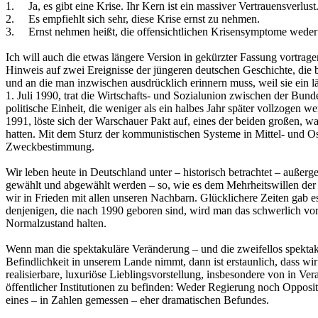
1. Ja, es gibt eine Krise. Ihr Kern ist ein massiver Vertrauensverlust
2. Es empfiehlt sich sehr, diese Krise ernst zu nehmen.
3. Ernst nehmen heißt, die offensichtlichen Krisensymptome weder
Ich will auch die etwas längere Version in gekürzter Fassung vortrag
Hinweis auf zwei Ereignisse der jüngeren deutschen Geschichte, die b
und an die man inzwischen ausdrücklich erinnern muss, weil sie ein l
1. Juli 1990, trat die Wirtschafts- und Sozialunion zwischen der Bu
politische Einheit, die weniger als ein halbes Jahr später vollzogen w
1991, löste sich der Warschauer Pakt auf, eines der beiden großen, w
hatten. Mit dem Sturz der kommunistischen Systeme in Mittel- und Os
Zweckbestimmung.
Wir leben heute in Deutschland unter – historisch betrachtet – außer
gewählt und abgewählt werden – so, wie es dem Mehrheitswillen der B
wir in Frieden mit allen unseren Nachbarn. Glücklichere Zeiten gab 
denjenigen, die nach 1990 geboren sind, wird man das schwerlich vorha
Normalzustand halten.
Wenn man die spektakuläre Veränderung – und die zweifellos spektaku
Befindlichkeit in unserem Lande nimmt, dann ist erstaunlich, dass wir
realisierbare, luxuriöse Lieblingsvorstellung, insbesondere von in 
öffentlicher Institutionen zu befinden: Weder Regierung noch Opposi
eines – in Zahlen gemessen – eher dramatischen Befundes.