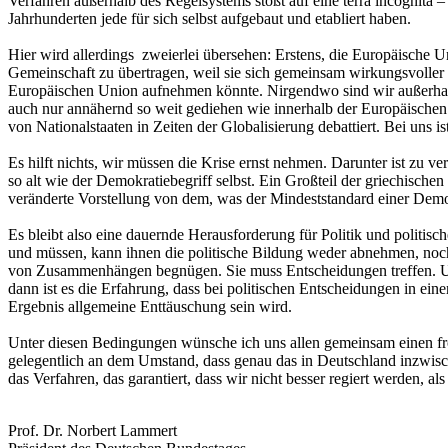
Verfahren außerhalb des Regelsystems stößt auf eine terra incognita 
Jahrhunderten jede für sich selbst aufgebaut und etabliert haben.
Hier wird allerdings zweierlei übersehen: Erstens, die Europäische Un
Gemeinschaft zu übertragen, weil sie sich gemeinsam wirkungsvoller w
Europäischen Union aufnehmen könnte. Nirgendwo sind wir außerhalb 
auch nur annähernd so weit gediehen wie innerhalb der Europäischen 
von Nationalstaaten in Zeiten der Globalisierung debattiert. Bei uns 
Es hilft nichts, wir müssen die Krise ernst nehmen. Darunter ist zu 
so alt wie der Demokratiebegriff selbst. Ein Großteil der griechische
veränderte Vorstellung von dem, was der Mindeststandard einer Demokra
Es bleibt also eine dauernde Herausforderung für Politik und politis
und müssen, kann ihnen die politische Bildung weder abnehmen, noch m
von Zusammenhängen begnügen. Sie muss Entscheidungen treffen. Und 
dann ist es die Erfahrung, dass bei politischen Entscheidungen in ein
Ergebnis allgemeine Enttäuschung sein wird.
Unter diesen Bedingungen wünsche ich uns allen gemeinsam einen f
gelegentlich an dem Umstand, dass genau das in Deutschland inzwischen
das Verfahren, das garantiert, dass wir nicht besser regiert werden, als
Prof. Dr. Norbert Lammert