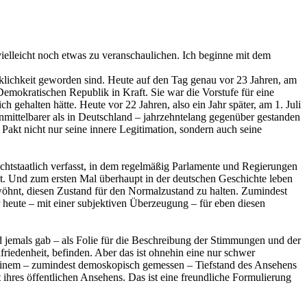
vielleicht noch etwas zu veranschaulichen. Ich beginne mit dem
irklichkeit geworden sind. Heute auf den Tag genau vor 23 Jahren, am
emokratischen Republik in Kraft. Sie war die Vorstufe für eine
h gehalten hätte. Heute vor 22 Jahren, also ein Jahr später, am 1. Juli
unmittelbarer als in Deutschland – jahrzehntelang gegenüber gestanden
akt nicht nur seine innere Legitimation, sondern auch seine
echtstaatlich verfasst, in dem regelmäßig Parlamente und Regierungen
nt. Und zum ersten Mal überhaupt in der deutschen Geschichte leben
ewöhnt, diesen Zustand für den Normalzustand zu halten. Zumindest
r heute – mit einer subjektiven Überzeugung – für eben diesen
d jemals gab – als Folie für die Beschreibung der Stimmungen und der
ufriedenheit, befinden. Aber das ist ohnehin eine nur schwer
uf einem – zumindest demoskopisch gemessen – Tiefstand des Ansehens
ihres öffentlichen Ansehens. Das ist eine freundliche Formulierung