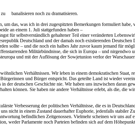
.
 zu banalisieren noch zu dramatisieren.
en, um das, was ich in drei zugespitzten Bemerkungen formuliert habe, 
eide an einem 1. Juli stattgefunden haben –
ängst für selbstverständlich gehaltener Teil einer veränderten Lebensw
ndesrepublik Deutschland und der damals noch existierenden Deutschen D
erden sollte – und die noch ein halbes Jahr zuvor kaum jemand für möglic
affenstarrenden Militärbündnisse, die sich in Europa – und nirgendwo 
teuropa und mit der Auflösung der Sowjetunion verlor der Warschauer P
gewöhnlichen Verhältnissen. Wir leben in einem demokratischen Staat, r
ürgerinnen und Bürger entspricht. Das geteilte Land ist wieder verei
es in der deutschen Geschichte nie. Wir haben uns inzwischen daran g
lten können. Sie haben nie andere Verhältnisse erlebt, als die, die wi
lärste Verbesserung der politischen Verhältnisse, die es in Deutschlan
 uns nicht in einem Zustand dauerhafter Euphorie, jedenfalls stabiler Z
Verantwortung befindlichen Zeitgenossen. Vielmehr scheinen wir uns a
tion, weder Parlamente noch Parteien befinden sich auf dem Höhepunkt 