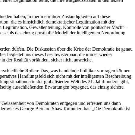
ner Legitimation fehle, die ihre Mitgliedsstaaten in den letzten
schieden haben, immer mehr ihrer Zuständigkeiten auf diese
ion, die es hinsichtlich demokratischer Legitimation mit der
Legitimation, Gewaltenteilung, Kontrolle von politischer Macht –
se als das einzig ernsthafte Modell der intelligenten Neuordnung
werden dürfen. Die Diskussion über die Krise der Demokratie ist genau
ther begleitet uns dieses Geschwisterpaar: die immer wieder
n der Realität vorfänden, sicher nicht ausreiche.
terschiedliche Rollen: Das, was handelnde Politiker vortragen können
eratives Handlungsfeld sich nicht mit der intelligenten Beschreibung
situationen in der globalisierten Welt des 21. Jahrhunderts gibt,
elseitig ausschließenden Erwartungen begegnet, das einzig sichere
 Gelassenheit von Demokraten entgegen und erfreuen uns dann
 oder wie es George Bernard Shaw formuliert hat: „Die Demokratie ist