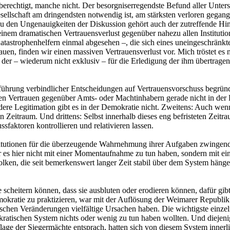
berechtigt, manche nicht. Der besorgniserregendste Befund aller Unter
llschaft am dringendsten notwendig ist, am stärksten verloren gegangen
. Zu den Ungenauigkeiten der Diskussion gehört auch der zutreffende Hi
einem dramatischen Vertrauensverlust gegenüber nahezu allen Institutio
tastrophenhelfern einmal abgesehen –, die sich eines uneingeschränkten
, finden wir einen massiven Vertrauensverlust vor. Mich tröstet es natü
n, der – wiederum nicht exklusiv – für die Erledigung der ihm übertra
führung verbindlicher Entscheidungen auf Vertrauensvorschuss begründ
ten Vertrauen gegenüber Amts- oder Machtinhabern gerade nicht in der 
dere Legitimation gibt es in der Demokratie nicht. Zweitens: Auch we
n Zeitraum. Und drittens: Selbst innerhalb dieses eng befristeten Zeit
sfaktoren kontrollieren und relativieren lassen.
stitutionen für die überzeugende Wahrnehmung ihrer Aufgaben zwingend
ir es hier nicht mit einer Momentaufnahme zu tun haben, sondern mit ei
olken, die seit bemerkenswert langer Zeit stabil über dem System hän
scheitern können, dass sie ausbluten oder erodieren können, dafür gibt
mokratie zu praktizieren, war mit der Auflösung der Weimarer Republik
torischen Veränderungen vielfältige Ursachen haben. Die wichtigste e
kratischen System nichts oder wenig zu tun haben wollten. Und diejenig
age der Siegermächte entsprach, hatten sich von diesem System innerlic